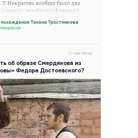
 У Некрасова вообще было два
 замысла: автобиографический
ь и похождения Тихона
 похождения Тихона Тростникова
ая великолепная по эскизам драма
 Некрасов
 где он выносит приговор
охота вырастает до такого
о у Тендрякова в рассказе «Охота»
рована. Такая охота на своих,
2 года назад
ть об образе Смердякова из
зовы» Федора Достоевского?
ь только Некрасов.…