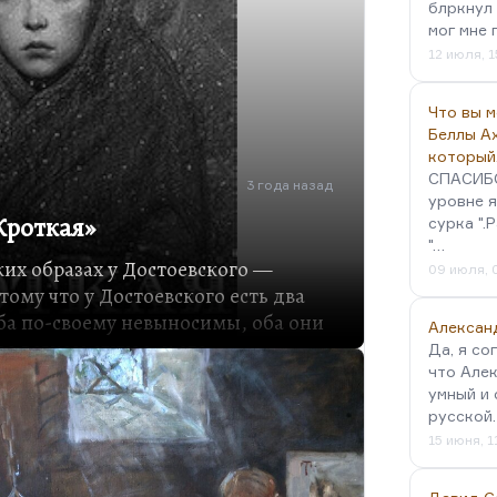
блркнул 
бще ― технарь.…
мог мне 
12 июля, 1
Что вы 
Беллы А
который
СПАСИБО!
3 года назад
уровне я
Кроткая»
сурка ".
"…
ких образах у Достоевского —
09 июля, 
ому что у Достоевского есть два
оба по-своему невыносимы, оба они
Алексан
во всяком случае, к его
Да, я со
енщина Настасья Филипповна —
что Алек
умный и 
Суслова, она же Полина в
русской
а с теми или иными поправками в
15 июня, 1
а, безусловно, развратная —
ами,— рано развращенная (что