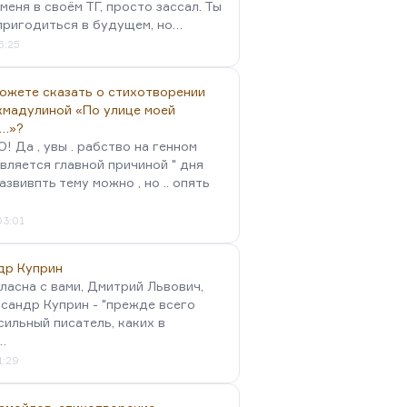
меня в своём ТГ, просто зассал. Ты
пригодиться в будущем, но…
5:25
можете сказать о стихотворении
хмадулиной «По улице моей
…»?
 Да , увы . рабство на генном
вляется главной причиной " дня
Развивпть тему можно , но .. опять
03:01
др Куприн
гласна с вами, Дмитрий Львович,
сандр Куприн - "прежде всего
сильный писатель, каких в
…
1:29