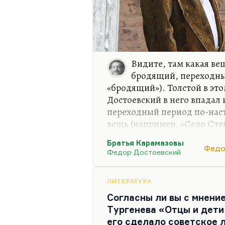
Видите, там какая ве
бродящий, переходны
«бродящий»). Толстой в эт
Достоевский в него впадал 
переходный период по-наст
вещь (например, «Село Сте
– «Братья Карамазовы». Дел
Братья Карамазовы
– это роман отхода от реак
Федо
Федор Достоевский
нарастающей ссоры с Побед
Достоевского в жизни было
разочаровался в идеях рев
ЛИТЕРАТУРА
но под конец он разочарова
Согласны ли вы с мнение
этот старец, который у нег
Тургенева «Отцы и дети»
его сделало советское 