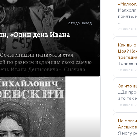
«Малхол
Малхолл
понять, 
…
2 года назад
31 июля, 1
н, «Один день Ивана
Как вы о
Цоя? Как
р Солженицын написал и стал
трагеди
зей по разным изданиям свою самую
Точнее н
ень Ивана Денисовича». Сначала
16 июля, 2
 по совету Твардовского изменили
есть смысл рассказывать подробно
За что 
в школьную программу теперь, до
...Да пр
ически известен.
это так 
м. Спросите себя, о ком я сейчас
16 июля, 2
 в молодости был открыт
ого, самого прогрессивного
Не могли
 после своего литературного дебюта
Алешков
Я могу р
славу. По образованию он не