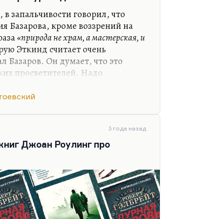
, в запальчивости говорил, что
ия Базарова, кроме воззрений на
раза
«природа не храм, а мастерская, и
орую Эткинд считает очень
л Базаров. Он думает, что это
ких просветителей. Надо
ргенев уже не признается. Но,
дия и не карикатура. Базаров –
тоевский
ый человек, который находится в
 неразрешимого противоречия.
3 года назад
цов и детей, в которой каждое
 книг Джоан Роулинг про
вается в перпендикуляре к