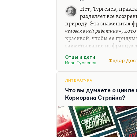
Нет, Тургенев, правда
разделяет все воззрен
природу. Эта знаменитая ф
человек в ней работник»
, кот
красивой, чтобы ее придума
заимствование из французс
посмотреть, пошерстить. Ту
Отцы и дети
конечно, Базаров – не паро
Федор Дос
Иван Тургенев
сильный, умный, талантлив
плену еще одного русского
ЛИТЕРАТУРА
Во-первых, это проблема от
Что вы думаете о цикле
следующее поколение оказы
Корморана Страйка?
предыдущему,…