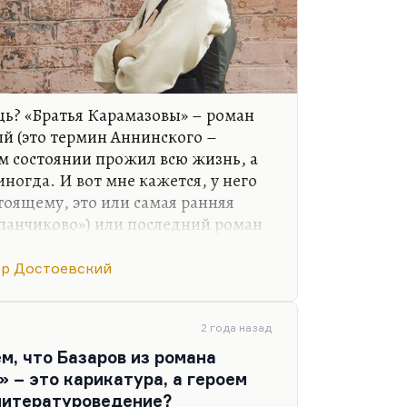
щь? «Братья Карамазовы» – роман
й (это термин Аннинского –
ом состоянии прожил всю жизнь, а
иногда. И вот мне кажется, у него
оящему, это или самая ранняя
панчиково») или последний роман
о в том, что «Братья Карамазовы»
ции, это роман постепенно
р Достоевский
оносцевым, это роман. У
 два главных разочарования: он
олюционных, фурьеристских, левых,
2 года назад
лся в государственности. Поэтому
м, что Базаров из романа
о там…
 – это карикатура, а героем
литературоведение?