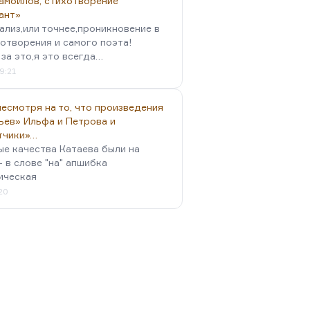
амойлов, стихотворение
ант»
ализ,или точнее,проникновение в
отворения и самого поэта!
за это,я это всегда…
9:21
есмотря на то, что произведения
ьев» Ильфа и Петрова и
тчики»…
ые качества Катаева были на
- в слове "на" апшибка
ическая
:20