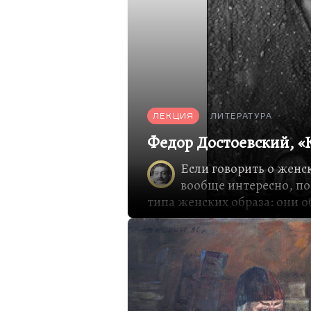
литератор, не филолог воо
ЛЕКЦИЯ
ЛИТЕРАТУРА
Федор Достоевский, «
Если говорить о женс
вообще интересно, пот
типа женских образа: они 
восходят к его женам (или, 
возлюбленным). Роковая ж
это, конечно, Аполлинария 
«Игроке», она же Грушеньк
«Карамазовых». Это женщин
назовем вещи своими имен