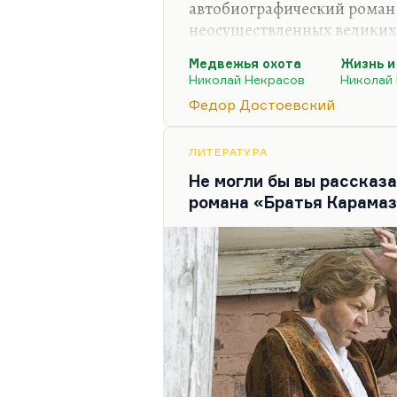
автобиографический роман.
неосуществленных великих
прозаический роман «Жизн
Медвежья охота
Жизнь и
Тростникова» и неоконченн
Николай Некрасов
Николай
в стихах «Медвежья охота»,
Федор Достоевский
поколению и где медвежья 
масштабного символа. Тольк
она была так же интерпрети
ЛИТЕРАТУРА
потрава.
Не могли бы вы рассказа
романа «Братья Карама
Про Некрасова мог написат