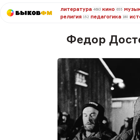
литература
кино
музы
4693
655
Быков
ФМ
религия
педагогика
ист
152
180
Федор Дост