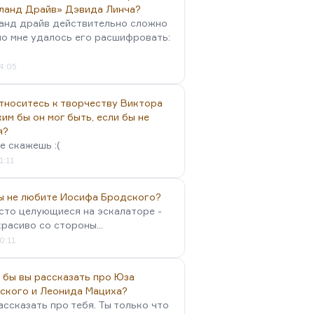
ланд Драйв» Дэвида Линча?
анд драйв действительно сложно
но мне удалось его расшифровать:
4:05
тноситесь к творчеству Виктора
им бы он мог быть, если бы не
я?
е скажешь :(
1:11
вы не любите Иосифа Бродского?
осто целующиеся на эскалаторе -
красиво со стороны...
0:11
 бы вы рассказать про Юза
ского и Леонида Мациха?
ассказать про тебя. Ты только что