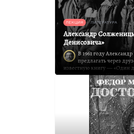
ЛЕКЦИЯ
ЛИТЕРАТУРА
Александр Солженицы
Денисовича»
В 1961 году Александ
предлагать через дру
известную книгу ― «Один д
она называлась «Щ-854», но
название. Я не думаю, что 
об этом тексте. Он входит 
сих пор входит. Он фантаст
Расскажу, пожалуй, о друго
говорю. Писатель, который
издателем самого популярн
журнала той эпохи, открыт
и сразу приобрел огромную 