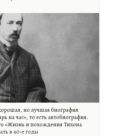
й вызывает, кроме того, очень
, это связано с тем, что
й проект «Ахилла» враждебен
 уже двумя словами —
еский».
рсонаж лесковских «Соборян». Два,
 Лескова — это «Соборяне» и
ни». Это…
хорошая, но лучшая биография
рь на час», то есть автобиография.
это «Жизнь и похождения Тихона
ать в 40-е годы