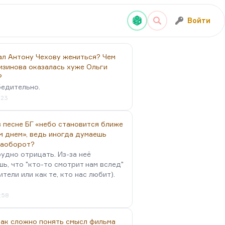
Войти
ал Антону Чехову жениться? Чем
изинова оказалась хуже Ольги
?
бедительно.
:23
 песне БГ «небо становится ближе
м днем», ведь иногда думаешь
наоборот?
удно отрицать. Из-за неё
ь, что "кто-то смотрит нам вслед"
ители или как те, кто нас любит).
4:58
так сложно понять смысл фильма