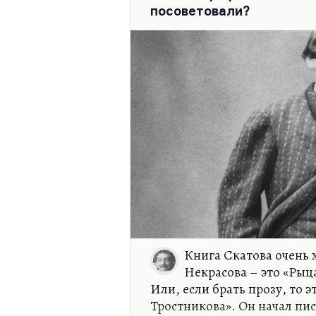
религиозной жизни, которы
посоветовали?
серьезную полемику. Видимо
независимый аналитически
современному православию
«независимый» и «аналитич
Но дьякон Ахилла — это пе
может быть, главных текста
«Мелочи архиерейской жиз
Книга Скатова очень 
Некрасова – это «Рыца
Или, если брать прозу, то 
Тростникова». Он начал пис