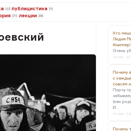
ка
публицистика
103
50
ория
лекции
370
349
оевский
Кто меш
Лидия М
Книппер
Очень у
06 авг., 01
Почему в
с кажды
совсем 
Порчу тр
забываеш
(как род
И…
03 авг., 0
Почему 