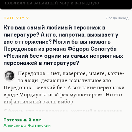
повлиял на западный мир и западную
литературу. Проблема заключается в том, что
действительно русская литература (я люблю эту
ЛИТЕРАТУРА
2 года назад
формулу) очень долго была таким мосластым
Кто ваш самый любимый персонаж в
русским кулаком в западной лайковой перчатке,
литературе? А кто, напротив, вызывает у
она наполняла принципиально новым,
вас отторжение? Могли бы вы назвать
экзистенциальным, сложным, содержанием
Передонова из романа Фёдора Сологуба
западную форму. Как Толстой воспользовался
«Мелкий бес» одним из самых неприятных
формой «Отверженных», а Лермонтов
персонажей в литературе?
ориентировался на Гёте, Пушкин — на Байрона,
Достоевский — на Диккенса, Горький — на
Передонов – нет, наверное, знаете, какие-
Ницше. То есть это были попытки в чужую
то люди, делающие сознательное зло.
форму втиснуть русскую проблематику.
Передонов – мелкий бес. А вот такие персонажи
Тургенев — единственный без преувеличения
вроде Мордаунта из «Трех мушкетеров». Но это
русский писатель, который создал…
инфантильный очень выбор.
Я боюсь, что тип человека, который я ненавижу
(тот, кто высмеивает чужие слабости, злораден,
Потерянный дом
ненавидит чужую слабость, не способен к
Александр Житинский