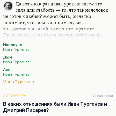
Да вот я как раз давал урок по «Асе»: это
сила или слабость — то, что такой человек
не готов к любви? Может быть, он четко
понимает, что сила в данном случае
тождественна какой-то слепоте, прямоте.
Представьте, если бы он ответил любовью на
любовь Аси. Поехали бы они в Лондон, а она бы
Накануне
там увидела болгарского революционера,
Иван Тургенев
полюбила и убежала бы к нему. Три судьбы
Дым
сломаны, кому хорошо?
Иван Тургенев
Ася — это не просто сильная натура. Вот она
Ася
сильна для любви. Но она еще и грубая довольно
Иван Тургенев
натура, в общем. Она натура чувственная,
Иван Тургенев
бесконечно трогательная, но жестокая. Вот
«Елена» в «Накануне» — сильная женщина, а
ЛИТЕРАТУРА
2 года назад
можно ли сказать, что она сопоставима по
В каких отношениях были Иван Тургенев и
богатству внутренней жизни с Шубиным или
Дмитрий Писарев?
Берсеневым? Нет, она, в…