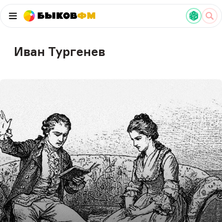
Быков
ФМ
Иван Тургенев