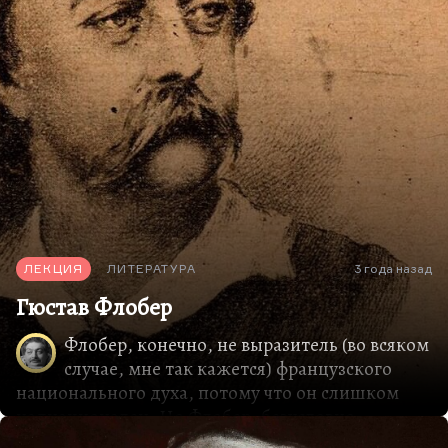
прозаику? Школу лаконизма, вкус, гармонию.
По романам Достоевского видно, что он стихов
толком не писал. Или писал, когда требовалось
написать верноподданническую оду, а так его
поэзия на уровне капитана Лебядкина, которую
многие в XX веке считали гениальной, но
обэриуты, все-таки, гораздо более утончены и
серьезны. Следовательно, школа поэзии,
которая очень видна, например, в тургеневской
поэме «Помещик», хотя это…
ЛЕКЦИЯ
ЛИТЕРАТУРА
3 года назад
Гюстав Флобер
Флобер, конечно, не выразитель (во всяком
случае, мне так кажется) французского
национального духа, потому что он слишком
наднационален. Но Флобер, безусловно,
человек, который основал вместе с Тургеневым и