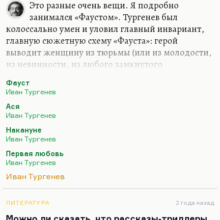
Это разные очень вещи. Я подробно
занимался «Фаустом». Тургенев был
колоссально умен и уловил главный инвариант,
главную сюжетную схему «Фауста»: герой
выводит женщину из тюрьмы (или из молодости,
из невинности, из любого замкнутого
сообщества, как в «Фаусте» он ее, собственно,
Фауст
выводит из брака, в котором она никогда не
Иван Тургенев
любила, и она гибнет). Гибель женщины — это
Ася
неизбежно, потому что если женщина полюбит
Иван Тургенев
Фауста (читай мастера, читай профессионала), она
Накануне
погибает, как Аксинья, как Маргарита, как
Иван Тургенев
Лолита. Во всех фаустианских текстах это участь
Первая любовь
героини. И там, в «Фаусте», эта схема отработана:
Иван Тургенев
она полюбила его, она впервые узнала чувства, и
Иван Тургенев
это чувство ее убило. Точно так же, как и Гретхен
гибнет:…
ЛИТЕРАТУРА
2 года назад
Можно ли сказать, что рассказы-триллеры