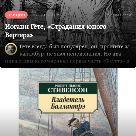
ЛЕКЦИЯ
ЛИТЕРАТУРА
3 года назад
Иоганн Гёте, «Страдания юного
Вертера»
Гете всегда был популярен, он, простите за
каламбур, не знал непризнания. Но два
пика славы несомненны: первая часть «Фауста» и
«Страдания юного Вертера». «Страдания…» были
настолько модной книгой, что предполагаемое
место упокоения Вертера стало местом
паломничества, самоубийства стали модой,
носили все одежду под Вертера, желтые эти
канареечные штаны. Но самый яркий пример –
по крайней мере, для России – в том, что
«Страдания юного Вертера» сподвигли
Лермонтова на «Героя нашего времени».
«Нет, я не Байрон, я другой»
, – говорил Лермонтов,