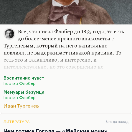
Все, что писал Флобер до 1855 года, то есть
до более-менее прочного знакомства с
Тургеневым, который на него капитально
повлиял, не выдерживает никакой критики. То
есть это и талантливо, и интересно, и
интеллектуально, но это совершенно не
оформлено. Культа формы не было. Вот этот
Воспитание чувст
культ формы появился у Флобера, когда он начал
Гюстав Флобер
читать Тургенева, говорить с Тургеневым. Вот
Мемуары безумца
этот эстетизм, барственный эстетизм Тургенева
Гюстав Флобер
сильно на него повлиял. До этого все было не
Иван Тургенев
литературой – это были такие записки.
При этом «Мемуары безумца» и вторая повесть
ЛИТЕРАТУРА
3 года назад
обнаруживают, как писал Белинский, «яркие и
Чем готика Гоголя — «Майские ночи»,