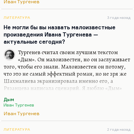
людей необычайно близких. Незнакомых,
Иван Тургенев
никогда не пересекавшихся, но, безусловно,
наследовавших (каждый по-своему) русскому
ЛИТЕРАТУРА
3 года назад
космизму. Это безумно интересно. Оба, кстати,
Не могли бы вы назвать малоизвестные
верили в бессмертие.
произведения Ивана Тургенева —
актуальные сегодня?
Тургенев считал своим лучшим текстом
«Дым». Он малоизвестен, но он заслуживает
того, чтобы его знали. Малоизвестен он потому,
что это не самый эффектный роман, но не зря же
Шахмалиева экранизировала именно его, а
Рязанцева написала сценарий. Я люблю «Дым»
больше всего.
Дым
«Дым» — самый умный тургеневский роман и
Иван Тургенев
самый дельный. «Рассказ отца Алексея» как такая
Иван Тургенев
двойчатка к «Отцам и детям». Я тут с ужасом
прочел, что Тургенев считал «Собаку» неудачей, а
ЛИТЕРАТУРА
2 года назад
ведь это гениально абсолютно. Великая повесть!