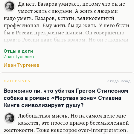
Да нет. Базаров умирает, потому что он не
умеет жить с людьми. А жить с людьми
надо уметь. Базаров, кстати, великолепный
профессионал. Ему жить бы да жить. У него были
бы в России прекрасные шансы. Он совершенно
прав: в России надо быть врачом. Но он с людьми
как-то жить не умеет.
Отцы и дети
И неправ Писарев — он умирает не из-за пореза
Иван Тургенев
пальца. Да и Писарев умер, собственно… У
Иван Тургенев
Самуила Ароновича Лурье была версия, что с ним
случился кататонический приступ, и он просто не
ЛИТЕРАТУРА
3 года назад
мог двигаться в воде. Но я не думаю. Мне
Возможно ли, что убитая Грегом Стилсоном
кажется, что всё-таки кататонические приступы в
собака в романе «Мертвая зона» Стивена
воде во время купания маловероятны. Я бы
Кинга символизирует душу?
скорее поверил в самоубийство. Но тут вообще
всё странно с Писаревым. A с Базаровым — просто
Любопытная мысль, Но на самом деле мне
Тургеневу хотелось…
кажется, это просто пример бессмысленной
жестокости. Тоже некоторое over-interpretation.