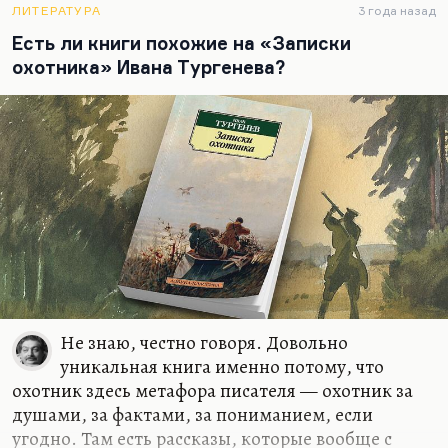
таки носитель справедливости, а не зла. В…
ЛИТЕРАТУРА
3 года назад
Есть ли книги похожие на «Записки
охотника» Ивана Тургенева?
Не знаю, честно говоря. Довольно
уникальная книга именно потому, что
охотник здесь метафора писателя — охотник за
душами, за фактами, за пониманием, если
угодно. Там есть рассказы, которые вообще с