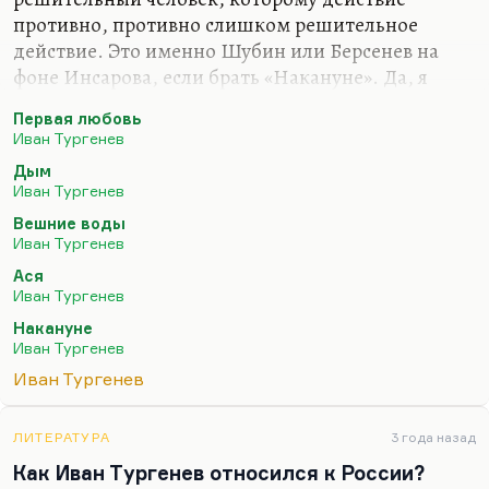
противно, противно слишком решительное
действие. Это именно Шубин или Берсенев на
фоне Инсарова, если брать «Накануне». Да, я
считаю, что революционер, человек активного
Первая любовь
действия, сильно утрачивает (как Гамлет утратил
Иван Тургенев
бы) и рефлексию, и психологию, и глубину,
Дым
утрачивает собственное «я», когда переходит к
Иван Тургенев
активным действиям. Русская интеллигенция,
Вешние воды
когда она встала на сторону Ленина, тоже многое
Иван Тургенев
потеряла. Правда, с другой стороны, вечно
Ася
рефлексировать, наблюдая творящуюся
Иван Тургенев
несправедливость, тоже невозможно. Это выбор
Накануне
до известной степени трагический.
Иван Тургенев
Понимаете, а если бы…
Иван Тургенев
ЛИТЕРАТУРА
3 года назад
Как Иван Тургенев относился к России?