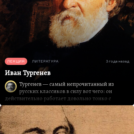
сомневаюсь, что «Песнь торжествующей любви»
была прочитана Стивенсоном. Конечно, не по-
русски. Она, во-первых, была переведена на
французский, а он по-французски читал. Во-
вторых, я думаю, она была издана и по-
английски. Это надо проверить.
Потому что история такая же — вечное
соперничество двух близких…
ЛЕКЦИЯ
ЛИТЕРАТУРА
3 года назад
Иван Тургенев
Тургенев — самый непрочитанный из
русских классиков в силу вот чего: он
действительно работает довольно тонко с
лейтмотивами, с деталями, он прошел мощную
поэтическую школу. Надо сказать, что их всех
русских прозаиков он — самый серьезный и
успешный поэт. Что вообще дают стихи