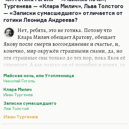
точные искры большого таланта, сверкающие в
Тургенева — «Клара Милич», Льва Толстого
ночной темноте». Флобер ведь этого никогда не
— «Записки сумасшедшего» отличается от
печатал. Вы…
готики Леонида Андреева?
Нет, ребята, это не готика. Потому что
Клара Милич обещает Аратову, обещает
Якову после смерти воссоединение и счастье, и,
конечно, мир окружён страшными снами, да, но
эти страшные сны только до тех пор, пока Яков её
отвергает. А как только он её полюбил и понял, за
гробом всё будет прекрасно, и помните светлую
Майская ночь, или Утопленница
улыбку на его лице, с которой, собственно,
Николай Гоголь
Аратов умирает. Потом вспомним «Майскую
Клара Милич
ночь». Конечно, мир Гоголя страшный мир, и в
Иван Тургенев
конце концов Гоголь в этот страх провалился. Но
Записки сумасшедшего
и в страшной мести бог всё-таки носитель
Лев Толстой
доброты. Помните, он говорит: «Страшна казнь,
Иван Тургенев
тобой выдуманная, человече, но и тебе не будет
покоя, пока враг твой мучается». То есть бог всё-