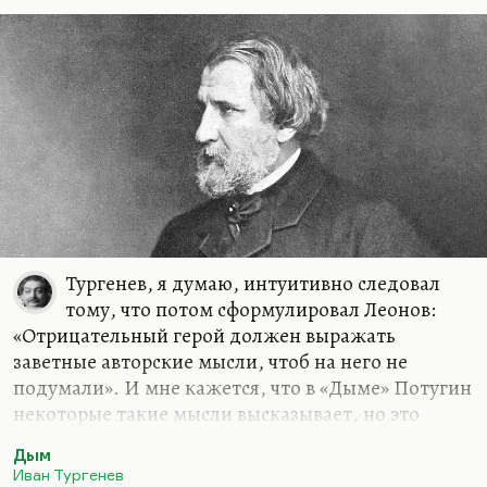
Тургенев, я думаю, интуитивно следовал
тому, что потом сформулировал Леонов:
«Отрицательный герой должен выражать
заветные авторские мысли, чтоб на него не
подумали». И мне кажется, что в «Дыме» Потугин
некоторые такие мысли высказывает, но это
мысли, приходящие Тургеневу в минуты
Дым
отчаяния, «во дни сомнений, во дни тягостных
Иван Тургенев