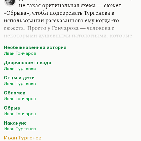
не такая оригинальная схема — сюжет
«Обрыва», чтобы подозревать Тургенева в
использовании рассказанного ему когда-то
сюжета. Просто у Гончарова — человека с
некоторыми душевными патологиями, которые
усугублялись к старости, очень сильна была
Необыкновенная история
прокрастинация, описанная в «Обломове» им же.
Иван Гончаров
Он и роман этот («Обрыв») писал двадцать лет, он
Дворянское гнездо
ему опротивел, превратился в анахронизм. А
Иван Тургенев
Тургенев писал быстро, стремительно написал
Отцы и дети
«Дворянское гнездо», после этого —
Иван Тургенев
стремительно «Отцов и детей», да и «Накануне».
Обломов
И у Гончарова, видимо, было такое ощущение,
Иван Гончаров
что, пока он вдумчиво работает, Тургенев
Обрыв
сшибает какую-то публицистику по верхам,
Иван Гончаров
чтобы быть…
Накануне
Иван Тургенев
Иван Тургенев