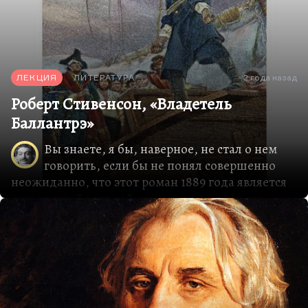
имея в виду совершенно конкретную проблему.
Его возводили к Байрону друзья, коллеги, но
возводили неосновательно. Он байронит (в…
ЛЕКЦИЯ
ЛИТЕРАТУРА
2 года назад
Роберт Стивенсон, «Владетель
Баллантрэ»
Вы знаете, я бы, наверное, не стал о нем
говорить, если бы не понял совершенно
неожиданно, что этот роман 1889 года является
развернутой калькой с маленького рассказа
Ивана Сергеевича Тургенева «Песнь
торжествующей любви». Собственно, наводят
меня на эту мысль слишком серьезные
совпадения.
Тургенев вообще был очень влиятельным
писателем. Он Европу многому научил. Я не