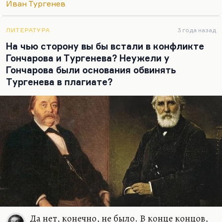
Иван Тургенев
отрекшийся, но не предавший. В этом разница
между сомневающимся человеком и
сознательным, целеустремленным предателем.
ЛИТЕРАТУРА
3 года назад
Оба поступка Иуды — и предательство, и
На чью сторону вы бы встали в конфликте
апокрифическое самоубийство — это поступки
Гончарова и Тургенева? Неужели у
антихристианские, поступки решительного
Гончарова были основания обвинять
человека. А вот Петр, который отрекся и с
Тургенева в плагиате?
которым после этого ничего…
Да нет, конечно, не было. В конце концов,