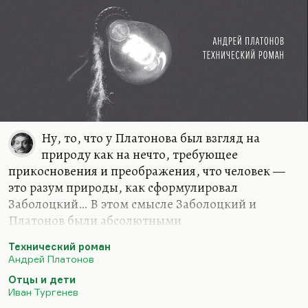
Ну, то, что у Платонова был взгляд на
природу как на нечто, требующее
прикосновения и преображения, что человек —
это разум природы, как сформулировал
Заболоцкий… В этом смысле Заболоцкий и
Платонов были абсолютными
единомышленниками.
Технический роман
И кстати, великое дело сделал бы тот, кто
Андрей Платонов
написал бы хорошую работу, сравнивающую
Отцы и дети
мировоззрение Платонова и Заболоцкого —
Иван Тургенев