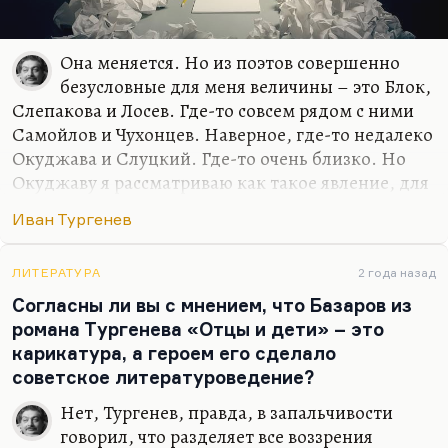
Она меняется. Но из поэтов совершенно
безусловные для меня величины – это Блок,
Слепакова и Лосев. Где-то совсем рядом с ними
Самойлов и Чухонцев. Наверное, где-то недалеко
Окуджава и Слуцкий. Где-то очень близко. Но
Окуджаву я рассматриваю как такое явление, для
меня песни, стихи и проза образуют такой
Иван Тургенев
конгломерат нерасчленимый. Видите, семерку
только могу назвать. Но в самом первом ряду
люди, который я люблю кровной,
ЛИТЕРАТУРА
2 года назад
нерасторжимой любовью. Блок, Слепакова и
Согласны ли вы с мнением, что Базаров из
Лосев. Наверное, вот так.
романа Тургенева «Отцы и дети» – это
карикатура, а героем его сделало
Мне при первом знакомстве Кенжеев сказал:
советское литературоведение?
«Твоими любимыми поэтами должны быть Блок
и Мандельштам». Насчет Блока – да, говорю,
Нет, Тургенев, правда, в запальчивости
точно, не ошибся. А вот насчет Мандельштама –
говорил, что разделяет все воззрения