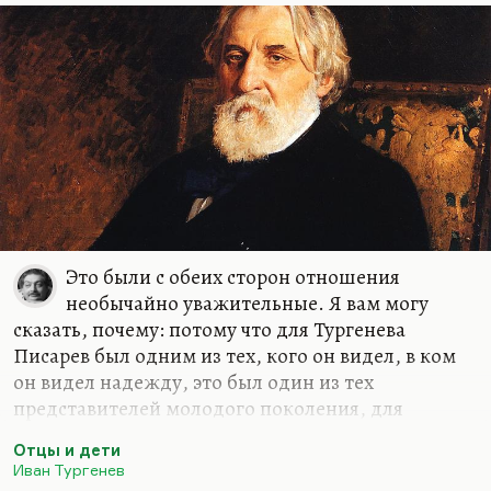
Это были с обеих сторон отношения
необычайно уважительные. Я вам могу
сказать, почему: потому что для Тургенева
Писарев был одним из тех, кого он видел, в ком
он видел надежду, это был один из тех
представителей молодого поколения, для
которых нужно было устраивать все эти реформы.
Отцы и дети
Эти реформы, отношение Тургенева к ним — оно
Иван Тургенев
было крайне скептическим. Достаточно прочесть