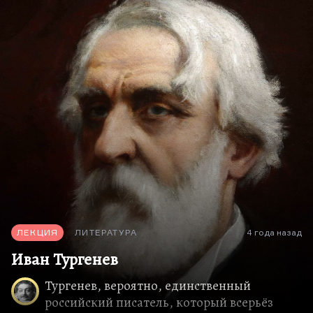
по тургеневским следам новую европейскую
прозу.
Французский роман сформировался под
непосредственным тургеневским влиянием.
Тургенев, которого называют «самым западным
из русских классиков», на самом деле был самым
русским. Он сформировал новый тип русского
романа, который был подхвачен в Европе. А
почему он его сформировал? Дело в том, что
Тургенев вообще в начале своей деятельности
был поэтом и драматургом. И
драматургические, и поэтические принципы,
лаконизм,…
ЛЕКЦИЯ
ЛИТЕРАТУРА
4 года назад
Иван Тургенев
Тургенев, вероятно, единственный
российский писатель, который всерьёз