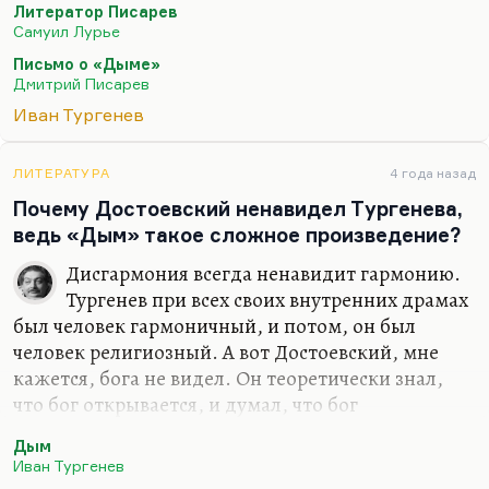
Литератор Писарев
портрет нового губернатора в «Отцах и детях». Он
Самуил Лурье
видел всю фальшь этих реформ, он видел
Письмо о «Дыме»
огромное количество дураков, Ситниковых и
Дмитрий Писарев
Кукшиных, которые с дикой силой расплодились,
Иван Тургенев
пошляки эти. Всегда всплывает такая тема,
ничего не поделаешь.
ЛИТЕРАТУРА
4 года назад
Но Тургенев понимал при этом, что есть
Почему Достоевский ненавидел Тургенева,
небольшой процент людей подлинных и новых,…
ведь «Дым» такое сложное произведение?
Дисгармония всегда ненавидит гармонию.
Тургенев при всех своих внутренних драмах
был человек гармоничный, и потом, он был
человек религиозный. А вот Достоевский, мне
кажется, бога не видел. Он теоретически знал,
что бог открывается, и думал, что бог
открывается через грех, через падение.
Дым
Понимаете, в основе нашей церкви стоит Петр, а
Иван Тургенев
не Иуда; сомневающийся, мечущийся, трижды