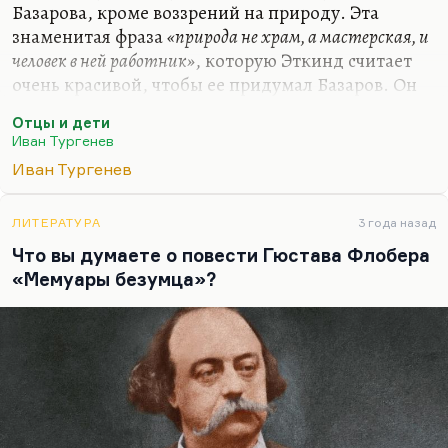
не знаю. При всем бесконечном…
Базарова, кроме воззрений на природу. Эта
знаменитая фраза
«природа не храм, а мастерская, и
человек в ней работник»
, которую Эткинд считает
очень красивой, чтобы ее придумал Базаров. Он
думает, что это заимствование из французских
Отцы и дети
просветителей. Надо посмотреть, пошерстить.
Иван Тургенев
Тургенев уже не признается. Но, конечно,
Иван Тургенев
Базаров – не пародия и не карикатура. Базаров –
сильный, умный, талантливый человек, который
находится в плену еще одного русского
ЛИТЕРАТУРА
3 года назад
неразрешимого противоречия.
Что вы думаете о повести Гюстава Флобера
«Мемуары безумца»?
Во-первых, это проблема отцов и детей, в
которой каждое следующее поколение
оказывается в перпендикуляре к предыдущему,…