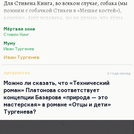
Для Стивена Кинга, во всяком случае, собака (мы
помним с собачкой Стикен в «Мешке костей»),
конечно, друг человека, но не думаю, что душа.
Душа — это у Тургенева, совершенно четко. Во
Мёртвая зона
всех 3-х его текстах, посвященных собаке — в
Стивен Кинг
«Муму», в рассказе «Собака» и в стихотворении в
Муму
прозе «Собака» — эта метафора прослеживается.
Иван Тургенев
Кстати говоря, его знаменитые « Пятьдесят
Иван Тургенев
недостатков ружейного охотника и пятьдесят
недостатков легавой собаки» только
ЛИТЕРАТУРА
2 года назад
притворяются текстом об охоте. На самом деле
Можно ли сказать, что «Технический
это текст о литературе. Спроецируйте,
роман» Платонова соответствует
экстраполируйте это на писательский…
концепции Базарова «природа — это
мастерская» в романе «Отцы и дети»
Тургенева?