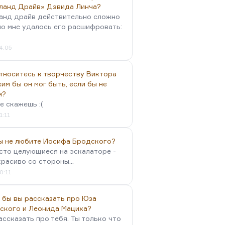
ланд Драйв» Дэвида Линча?
анд драйв действительно сложно
но мне удалось его расшифровать:
4:05
тноситесь к творчеству Виктора
им бы он мог быть, если бы не
я?
е скажешь :(
1:11
вы не любите Иосифа Бродского?
осто целующиеся на эскалаторе -
красиво со стороны...
0:11
 бы вы рассказать про Юза
ского и Леонида Мациха?
ассказать про тебя. Ты только что