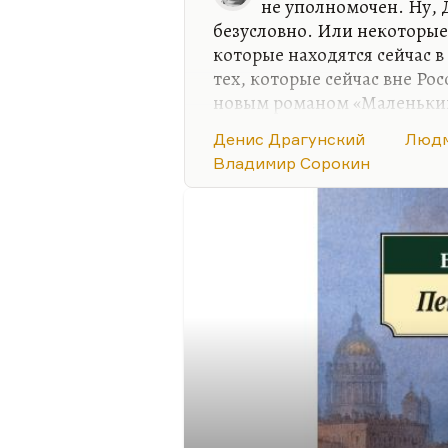
не уполномочен. Ну, 
безусловно. Или некоторые
которые находятся сейчас в
тех, которые сейчас вне Рос
новым романом «Маленький
один из самых думающих се
Денис Драгунский
Людм
– она себе место обеспечил
Владимир Сорокин
не о чем, спорить не о чем.
Я думаю, что хорошие шансы
кому сегодня, условно гово
Воронову.
Если вопрос был о тех впис
кто подсуетился и…