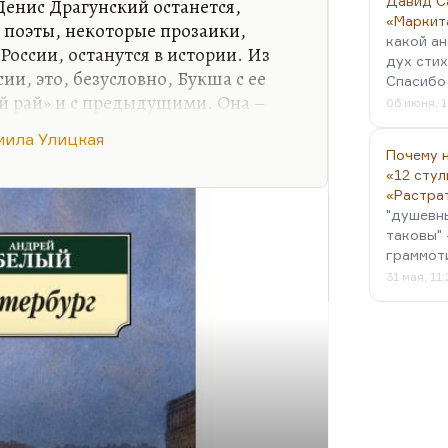
Давид С
Денис Драгунский останется,
«Маркит
 поэты, некоторые прозаики,
какой ан
 России, останутся в истории. Из
дух стих
сии, это, безусловно, Букша с ее
Спасибо 
 рай» и с предыдущими. Она –
06 июня, 1
годня людей. Безусловно, Улицкая
ила Улицкая
а, Сорокин обеспечил. Тут говорить
Почему н
«12 стул
«Растра
 есть у молодых авторов – у тех,
"душевн
ря, лет двадцать пять, как Илье
таковы" 
граммот
31 мая, 11
авшихся в литературный контекст,