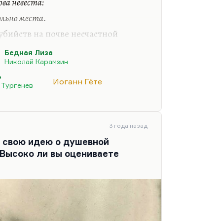
ва невеста:
ый, когда ему выпало писать
ольно места.
ю…
убийств на почве несчастной
среди простолюдинок
Бедная Лиза
Карамзина), вполне себе имело
Николай Карамзин
волны суицидов и вообще такого
ь
ажание литературе очень
Иоганн Гёте
 Тургенев
 века. Сколько народу – и об этом
«Воздушных фрегатах» –
убийства Отто Вейнингера. Насчет
е бывало. Анна Каренина не
3 года назад
ь свою идею о душевной
 Высоко ли вы оцениваете