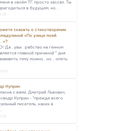
меня в своём ТГ, просто зассал. Ты
пригодиться в будущем, но…
5:25
можете сказать о стихотворении
хмадулиной «По улице моей
…»?
 Да , увы . рабство на генном
вляется главной причиной " дня
Развивпть тему можно , но .. опять
03:01
др Куприн
гласна с вами, Дмитрий Львович,
сандр Куприн - "прежде всего
сильный писатель, каких в
…
1:29