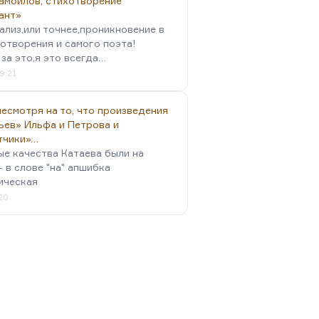
амойлов, стихотворение
ант»
ализ,или точнее,проникновение в
отворения и самого поэта!
за это,я это всегда…
9:21
есмотря на то, что произведения
ьев» Ильфа и Петрова и
тчики»…
ые качества Катаева были на
- в слове "на" апшибка
ическая
:20