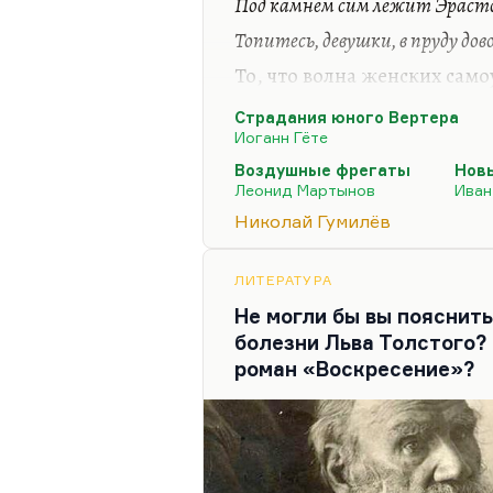
Под камнем сим лежит Эрасто
Павел Антокольский, котор
Топитесь, девушки, в пруду дов
предисловие к переиздани
То, что волна женских само
любви, причем не только 
Страдания юного Вертера
(простолюдинки не читали 
Иоганн Гёте
место. Более того, многие 
Воздушные фрегаты
Нов
жизнестроительства в подр
Леонид Мартынов
Иван
характерно для Серебряного
Николай Гумилёв
Леонид Мартынов пишет в 
перестрелялось после само
литературных героев – тож
ЛИТЕРАТУРА
вызвала такой…
Не могли бы вы пояснит
болезни Льва Толстого?
роман «Воскресение»?