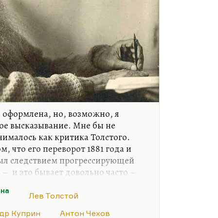
е оформлена, но, возможно, я
ое высказывание. Мне бы не
нималось как критика Толстого.
м, что его переворот 1881 года и
был следствием прогрессирующей
– и это бывает довольно часто –
с его интеллектуальными, ни с его
ина
стями. Есть масса душевных
Лев Толстой
ют человеку в полном объеме его
др Куприн
Антон Чехов