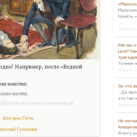
«Малхол
Малхолл
понять, 
…
31 июля, 1
Как вы о
Цоя? Как
трагеди
Точнее н
одно! Например, после «Бедной
16 июля, 2
ва невеста:
За что 
ольно места.
...Да пр
это так 
убийств на почве несчастной
16 июля, 2
среди простолюдинок
Карамзина), вполне себе имело
Иоганн Гёте
Не могли
волны суицидов и вообще такого
Алешков
колай Гумилёв
ажание литературе очень
Я могу р