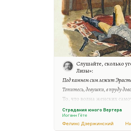
Слушайте, сколько уг
Лизы»:
Под камнем сим лежит Эрасто
Топитесь, девушки, в пруду дов
То, что волна женских само
любви, причем не только 
Страдания юного Вертера
(простолюдинки не читали 
Иоганн Гёте
место. Более того, многие 
Феликс Дзержинский
Ни
жизнестроительства в подр