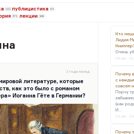
ка
публицистика
103
50
ория
лекции
370
349
Кто меш
Лидия М
ина
Книппер
Очень у
06 авг., 01
2 года назад
Почему в
с кажды
 мировой литературе, которые
совсем 
ств, как это было с романом
Порчу тр
ра» Иоганна Гёте в Германии?
забываеш
(как род
И…
03 авг., 0
Почему 