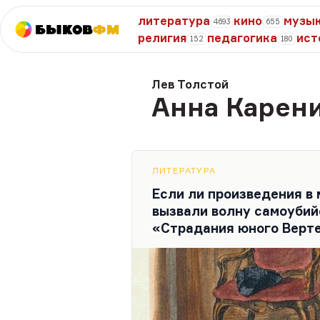
литература
кино
музы
4693
655
Быков
ФМ
религия
педагогика
ист
152
180
Лев Толстой
Анна Карен
ЛИТЕРАТУРА
Если ли произведения в
вызвали волну самоубий
«Страдания юного Верте