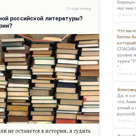
 века. Сколько народу – и об этом
блркнул 
мог мне 
«Воздушных фрегатах» –
2 года назад
12 июля, 1
убийства Отто Вейнингера. Насчет
ной российской литературы?
е бывало. Анна Каренина не
ории?
Что вы 
Беллы А
который
СПАСИБО!
уровне я
сурка ".
"…
09 июля, 
Алексан
Да, я со
что Алек
умный и 
русской
15 июня, 1
или не останется в истории, я судить