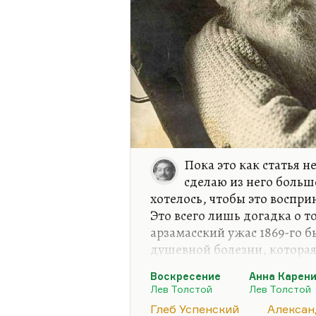
Пока это как статья н
сделаю из него больш
хотелось, чтобы это воспри
Это всего лишь догадка о то
арзамасский ужас 1869-го 
душевной болезни, которая 
никак не коррелировала ни 
Воскресение
Анна Карен
художественными возможно
Лев Толстой
Лев Толстой
болезней, которые сохраня
Глеб Успенский
Алексан