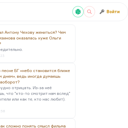
Войти
ал Антону Чехову жениться? Чем
изинова оказалась хуже Ольги
?
бедительно.
:23
 песне БГ «небо становится ближе
м днем», ведь иногда думаешь
наоборот?
удно отрицать. Из-за неё
ь, что "кто-то смотрит нам вслед"
ители или как те, кто нас любит).
4:58
так сложно понять смысл фильма