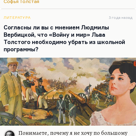
Софья Толстая
Я думаю, что лучше всего к пониманию брака
Толстого подошла Дуня Смирнова в фильме
ЛИТЕРАТУРА
3 года назад
«История…
Согласны ли вы с мнением Людмилы
Вербицкой, что «Войну и мир» Льва
Толстого необходимо убрать из школьной
программы?
Понимаете, почему я не хочу по большому