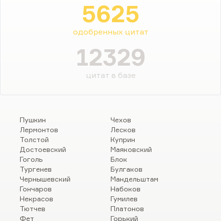
5625
одобренных цитат
12329
цитат в базе
Пушкин
Чехов
Лермонтов
Лесков
Толстой
Куприн
Достоевский
Маяковский
Гоголь
Блок
Тургенев
Булгаков
Чернышевский
Мандельштам
Гончаров
Набоков
Некрасов
Гумилев
Тютчев
Платонов
Фет
Горький