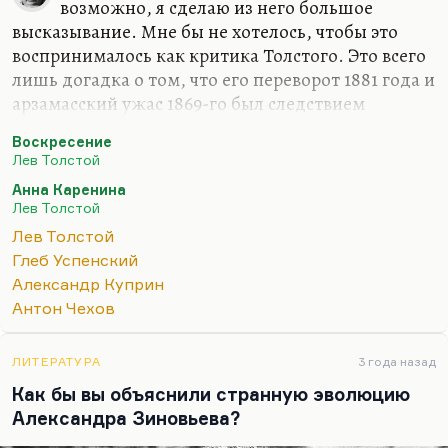
возможно, я сделаю из него большое
высказывание. Мне бы не хотелось, чтобы это
воспринималось как критика Толстого. Это всего
лишь догадка о том, что его переворот 1881 года и
арзамасский ужас 1869-го был следствием
прогрессирующей душевной болезни, которая –
Воскресение
и это бывает довольно часто – никак не
Лев Толстой
коррелировала ни с его интеллектуальными, ни с
Анна Каренина
его художественными возможностями. Есть
Лев Толстой
масса душевных болезней, которые сохраняют
Лев Толстой
человеку в полном объеме его творческий и
Глеб Успенский
интеллектуальный потенциал. Более того, он
Александр Куприн
критичен в отношении этих болезней, он это
Антон Чехов
понимает. Глеб Успенский прекрасно понимал,
что он болен, что не мешало ему испытывать
чудовищное…
ЛИТЕРАТУРА
3 года назад
Как бы вы объяснили странную эволюцию
Александра Зиновьева?