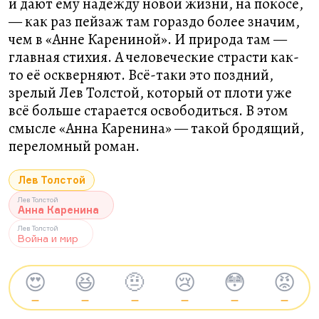
и дают ему надежду новой жизни, на покосе,
— как раз пейзаж там гораздо более значим,
чем в «Анне Карениной». И природа там —
главная стихия. А человеческие страсти как-
то её оскверняют. Всё-таки это поздний,
зрелый Лев Толстой, который от плоти уже
всё больше старается освободиться. В этом
смысле «Анна Каренина» — такой бродящий,
переломный роман.
Лев Толстой
Лев Толстой
Анна Каренина
Лев Толстой
Война и мир
😍
😆
🤨
😢
😳
😡
—
—
—
—
—
—