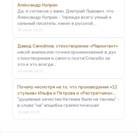
Александр Куприн
Да, я согласна с вами, Дмитрий Львович, что
Александр Куприн - "прежде всего умный и
сильный писатель, каких в русской…
15 июня, 11:29
Давид Самойлов, стихотворение «Маркитант»
какой анализ,или точнее,проникновение в дух
стихотворения и самого поэта!Спасибо за
это,я это всегда…
06 июня, 19:21
Почему несмотря на то, что произведения «12
стульев» Ильфа и Петрова и «Растратчики»…
"душевные качества Катаева были на таковы" -
в слове "на" апшибка граммотическая
31 мая, 11:20