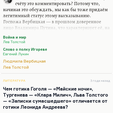
счёту это комментировать? Потому что,
начиная это обсуждать, мы как бы тоже придаём
легитимный статус этому высказыванию.
Госпожа Вербицкая — в прошлом доверенное
лицо Владимира Путина, что характеризует её, на
мой взгляд, очень положительно,— она долгое
Война и мир
время возглавляла Санкт-Петербургский
Лев Толстой
университет. Вот если бы она в то время сказала
Слово о полку Игореве
что-нибудь подобное, об этом бы стоило
Евгений Лукин
говорить. Но сейчас она человек очень далёкий от
Людмила Вербицкая
преподавания, от педагогики, от новейших
Лев Толстой
тенденций в этом вопросе. Я не понимаю, почему
мы должны обсуждать мнение непрофессионала,
который вообще утратил уже давно контакт с
ЛИТЕРАТУРА
3 года назад
реальностью современной педагогики.
Чем готика Гоголя — «Майские ночи»,
Тургенева — «Клара Милич», Льва Толстого
Ну не…
— «Записки сумасшедшего» отличается от
готики Леонида Андреева?