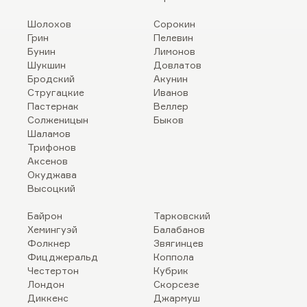
Шолохов
Сорокин
Грин
Пелевин
Бунин
Лимонов
Шукшин
Довлатов
Бродский
Акунин
Стругацкие
Иванов
Пастернак
Веллер
Солженицын
Быков
Шаламов
Трифонов
Аксенов
Окуджава
Высоцкий
Байрон
Тарковский
Хемингуэй
Балабанов
Фолкнер
Звягинцев
Фицджеральд
Коппола
Честертон
Кубрик
Лондон
Скорсезе
Диккенс
Джармуш