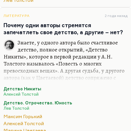
Лев Толстой
действительно считает, что вера — это вопрос
разума. Точка зрения, может быть, немного
схоластическая.
ЛИТЕРАТУРА
2 года назад
Почему одни авторы стремятся
Понимаете, слишком часто иррациональными
запечатлеть свое детство, а другие – нет?
вещами — экстазом, бредом, слишком часто этим
оправдывалось зверство. Ведь те люди, которые
Знаете, у одного автора было счастливое
ненавидят рациональную…
детство, полное открытий, «Детство
Никиты», которое в первой редакции у А.Н.
Толстого называлось «Повесть о многих
превосходных вещах». А другая судьба, у другого
автора (как у Цветаевой) детство сопряжено с
утратой матери, школьным одиночеством. И хотя
Детство Никиты
она сумела написать «Волшебный фонарь» –
Алексей Толстой
книгу трогательного детства, – но детство было
Детство. Отрочество. Юность
для нее порой унижений, порой трагедий. Она
Лев Толстой
была очень взрослым человеком с рождения. А
Максим Горький
Пастернак называет детство «ковш душевной
Алексей Толстой
глуби». У других авторов детство – как у
Марина Цветаева