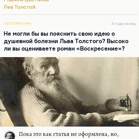
Горького. Как сказал Чуковский: «
Полное ощущение,
Лев Толстой
что он жил в мире патологических садистов. И кроме
бабушки, там не на чем взгляду…
ЛИТЕРАТУРА
3 года назад
Не могли бы вы пояснить свою идею о
душевной болезни Льва Толстого? Высоко
ли вы оцениваете роман «Воскресение»?
Пока это как статья не оформлена, но,