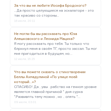
За что вы не любите Иосифа Бродского?
...Да просто целующиеся на эскалаторе - это
так красиво со стороны...
16 июля, 20:11
Не могли бы вы рассказать про Юза
Алешковского и Леонида Мациха?
Я могу рассказать про тебя. Ты только что
блркнул меня в своём ТГ, просто зассал. Ты мог
мне пригодиться в будущем, но…
12 июля, 15:25
Что вы можете сказать о стихотворении
Беллы Ахмадулиной «По улице моей
который…»?
СПАСИБО! Да , увы . рабство на генном уровне
является главной причиной " дня сурка
".Развивпть тему можно , но .. опять "…
09 июля, 03:01