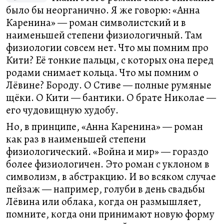
было бы неорганично. Я же говорю: «Анна
Каренина» — роман символистский и в
наименьшей степени физиологичный. Там
физиологии совсем нет. Что мы помним про
Кити? Её тонкие пальцы, с которых она перед
родами снимает кольца. Что мы помним о
Лёвине? Бороду. О Стиве — полные румяные
щёки. О Кити — бантики. О брате Николае —
его чудовищную худобу.
Но, в принципе, «Анна Каренина» — роман
как раз в наименьшей степени
физиологический. «Война и мир» — гораздо
более физиологичен. Это роман с уклоном в
символизм, в абстракцию. И во всяком случае
пейзаж — например, голуби в день свадьбы
Лёвина или облака, когда он размышляет,
помните, когда они принимают новую форму