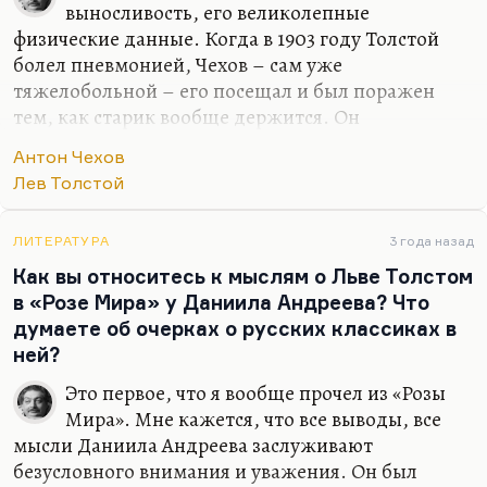
выносливость, его великолепные
физические данные. Когда в 1903 году Толстой
болел пневмонией, Чехов – сам уже
тяжелобольной – его посещал и был поражен
тем, как старик вообще держится. Он
выкарабкался, это было для него чудом. Толстой
Антон Чехов
болел в Гаспре, Чехов его навещал. Да, я думаю,
Лев Толстой
что у Чехова были серьезные поводы восхищаться
толстовской устойчивостью, потому что сам он
был к этому времени абсолютно разрушен. Он
ЛИТЕРАТУРА
3 года назад
вообще говорил:
«Пока у человека легкие хороши, у
Как вы относитесь к мыслям о Льве Толстом
него все хорошо».
в «Розе Мира» у Даниила Андреева? Что
думаете об очерках о русских классиках в
ней?
Это первое, что я вообще прочел из «Розы
Мира». Мне кажется, что все выводы, все
мысли Даниила Андреева заслуживают
безусловного внимания и уважения. Он был