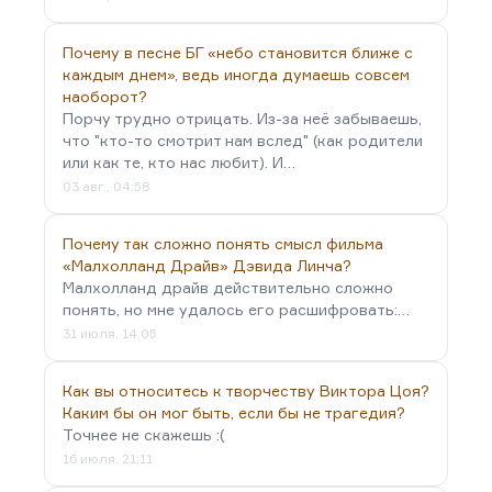
Почему в песне БГ «небо становится ближе с
каждым днем», ведь иногда думаешь совсем
наоборот?
Порчу трудно отрицать. Из-за неё забываешь,
что "кто-то смотрит нам вслед" (как родители
или как те, кто нас любит). И…
03 авг., 04:58
Почему так сложно понять смысл фильма
«Малхолланд Драйв» Дэвида Линча?
Малхолланд драйв действительно сложно
понять, но мне удалось его расшифровать:…
31 июля, 14:05
Как вы относитесь к творчеству Виктора Цоя?
Каким бы он мог быть, если бы не трагедия?
Точнее не скажешь :(
16 июля, 21:11