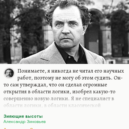
Понимаете, я никогда не читал его научных
работ, поэтому не могу об этом судить. Он-
то сам утверждал, что он сделал огромные
открытия в области логики, изобрел какую-то
совершенно новую логики. Я не специалист в
области логики, в области классической
философии. Здесь мне приходится ему верить на
Зияющие высоты
слово.
Александр Зиновьев
Но что касается его художественных