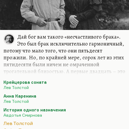
Дай бог вам такого «несчастливого брака».
Это был брак исключительно гармоничный,
потому что мало того, что они пятьдесят
прожили. Но, по крайней мере, сорок лет из этих
пятидесяти были ничем не омраченной
трогательной близостью. А первые двадцать – это
была вообще идиллия. И если ваша жена
Крейцерова соната
переписывает ваши неудобочитаемые рукописи,
Лев Толстой
участвует во всех ваших авантюрных проектах по
Анна Каренина
поводу перестройки управления имением,
Лев Толстой
исправно рожает вам детей и берет на себя всю
История одного назначения
заботу о доме, о хозяйстве, – этот брак можно
Авдотья Смирнова
назвать идеальным. Тем более, что она лучший
Лев Толстой
его пониматель и лучшая его собеседница.