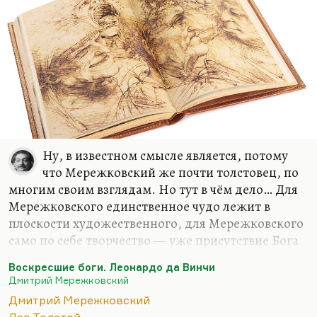
Ну, в известном смысле является, потому
что Мережковский же почти толстовец, по
многим своим взглядам. Но тут в чём дело… Для
Мережковского единственное чудо лежит в
плоскости художественного, для Мережковского
само по себе творчество — уже присутствие Бога
и чуда. Толстой к творчеству относился, как мы
Воскресшие боги. Леонардо да Винчи
знаем, гораздо более прозаически, в последние
Дмитрий Мережковский
годы как к игрушке. В остальном, конечно,
Дмитрий Мережковский
Мережковский рационален. Да, он