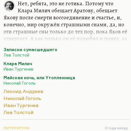
Нет, ребята, это не готика. Потому что
Клара Милич обещает Аратову, обещает
Якову после смерти воссоединение и счастье, и,
конечно, мир окружён страшными снами, да, но
эти страшные сны только до тех пор, пока Яков её
отвергает. А как только он её полюбил и понял, за
гробом всё будет прекрасно, и помните светлую
Записки сумасшедшего
улыбку на его лице, с которой, собственно,
Лев Толстой
Аратов умирает. Потом вспомним «Майскую
Клара Милич
ночь». Конечно, мир Гоголя страшный мир, и в
Иван Тургенев
конце концов Гоголь в этот страх провалился. Но
Майская ночь, или Утопленница
и в страшной мести бог всё-таки носитель
Николай Гоголь
доброты. Помните, он говорит: «Страшна казнь,
Леонид Андреев
тобой выдуманная, человече, но и тебе не будет
Николай Гоголь
покоя, пока враг твой мучается». То есть бог всё-
Иван Тургенев
таки носитель справедливости, а не зла. В…
Лев Толстой
ЛИТЕРАТУРА
3 года назад