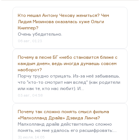
художественные догадки. Это такая
разветвлённая фантастика.
Кто мешал Антону Чехову жениться? Чем
Теория пассионарности — это такое
Лидия Мизинова оказалась хуже Ольги
метаописание истории, когда всё, что не нравится
Книппер?
Очень убедительно.
автору, подгоняется под эту концепцию, но это
06 авг., 01:23
не даёт причины. Космическое излучение какое-
то рождает пассионарность, и вот эта схема с
Почему в песне БГ «небо становится ближе с
мячами, как бы полосующими карту, вот она
каждым днем», ведь иногда думаешь совсем
такими косыми направленными движениями…
наоборот?
Порчу трудно отрицать. Из-за неё забываешь,
что "кто-то смотрит нам вслед" (как родители
или как те, кто нас любит). И…
03 авг., 04:58
Почему так сложно понять смысл фильма
«Малхолланд Драйв» Дэвида Линча?
Малхолланд драйв действительно сложно
понять, но мне удалось его расшифровать:…
31 июля, 14:05