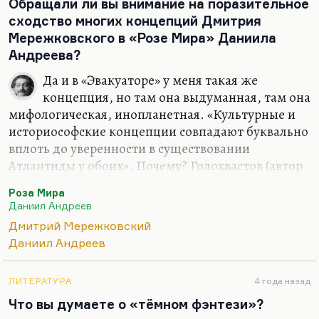
Обращали ли вы внимание на поразительное
сходство многих концепций Дмитрия
Мережковского в «Розе Мира» Даниила
Андреева?
Да и в «Эвакуаторе» у меня такая же
концепция, но там она выдуманная, там она
мифологическая, инопланетная. «Культурные и
историософские концепции совпадают буквально
вплоть до уверенности в существовании
Атлантиды у обоих». Почему? Голохвастов (автор
замечательной поэмы «Гибель Атлантиды») тоже
Роза Мира
верил. Я не думаю, что это от Мережковского
Даниил Андреев
взято. Просто они все любили Платона, ну и,
Дмитрий Мережковский
естественно, что идеи Атлантиды. «Одинакова
Даниил Андреев
концепция «Христос больше христианства»,— да,
с этим невозможно не согласиться.— Что это?
Единство духовного опыта?»
ЛИТЕРАТУРА
4 года назад
Что вы думаете о «тёмном фэнтези»?
Знаете, на вершине все тропы сходятся.