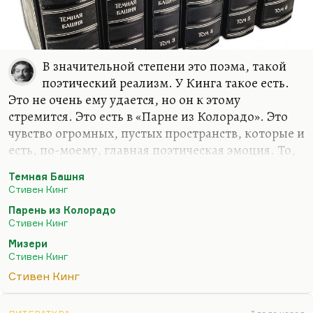
В значительной степени это поэма, такой
поэтический реализм. У Кинга такое есть.
Это не очень ему удается, но он к этому
стремится. Это есть в «Парне из Колорадо». Это
чувство огромных, пустых пространств, которые и
есть, по-моему, главная поэтическая эмоция. То,
что остается в поэзии, если убрать из нее сюжет,
Темная Башня
социальность, перечень вещей, и так далее.
Стивен Кинг
Остается чувство огромной, печальной тоски,
Парень из Колорадо
«божьей тоски», как это называли Ахматова и
Стивен Кинг
Гумилев. Вот это и есть в «Темной башне» –
Мизери
чувство огромных, больших и пустых
Стивен Кинг
пространств. Вообще, «Темная башня» – хорошая
Стивен Кинг
книга, хотя я не разделяю мнение друга моего
Вадима Эрлихмана, одного из главных наших по