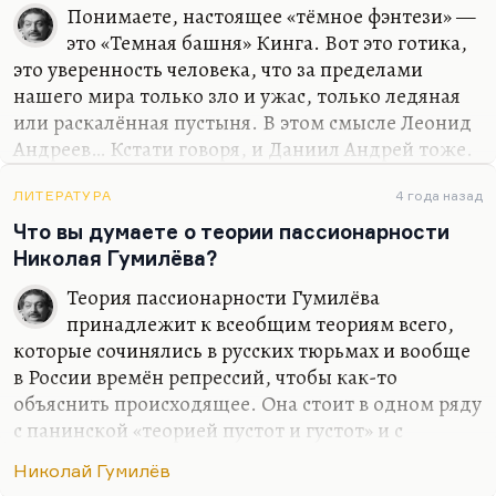
«Everything that rises must converge», как у
Понимаете, настоящее «тёмное фэнтези» —
Фланнери О'Коннор. Невозможно не сойтись
это «Темная башня» Кинга. Вот это готика,
высоким умам.…
это уверенность человека, что за пределами
нашего мира только зло и ужас, только ледяная
или раскалённая пустыня. В этом смысле Леонид
Андреев… Кстати говоря, и Даниил Андрей тоже.
«Роза Мира» — вполне себе. Всё, что касается там
этих шрастров — это, конечно, чёрное фэнтези.
ЛИТЕРАТУРА
4 года назад
Чёрное фэнтези — это просто готический подход
Что вы думаете о теории пассионарности
к миру. А тому, у кого нет готического подхода к
Николая Гумилёва?
миру (то есть уверенности, что мир лежит во зле),
Теория пассионарности Гумилёва
лучше не притворяться.
принадлежит к всеобщим теориям всего,
которые сочинялись в русских тюрьмах и вообще
в России времён репрессий, чтобы как-то
объяснить происходящее. Она стоит в одном ряду
с панинской «теорией пустот и густот» и с
теорией Даниила Андреева, как мир устроен, в
Николай Гумилёв
«Розе Мира». Это всё — блестящие