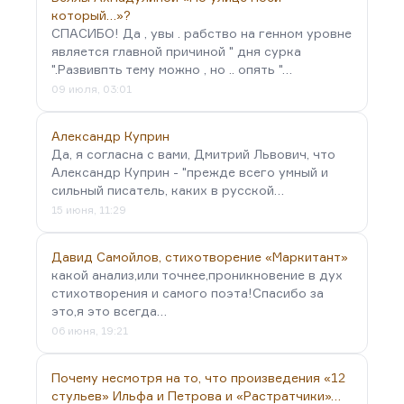
который…»?
СПАСИБО! Да , увы . рабство на генном уровне
является главной причиной " дня сурка
".Развивпть тему можно , но .. опять "…
09 июля, 03:01
Александр Куприн
Да, я согласна с вами, Дмитрий Львович, что
Александр Куприн - "прежде всего умный и
сильный писатель, каких в русской…
15 июня, 11:29
Давид Самойлов, стихотворение «Маркитант»
какой анализ,или точнее,проникновение в дух
стихотворения и самого поэта!Спасибо за
это,я это всегда…
06 июня, 19:21
Почему несмотря на то, что произведения «12
стульев» Ильфа и Петрова и «Растратчики»…