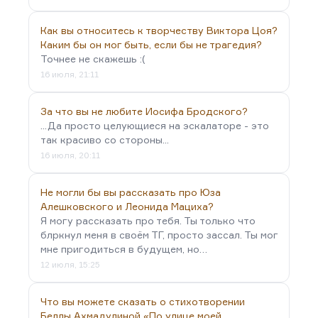
Как вы относитесь к творчеству Виктора Цоя?
Каким бы он мог быть, если бы не трагедия?
Точнее не скажешь :(
16 июля, 21:11
За что вы не любите Иосифа Бродского?
...Да просто целующиеся на эскалаторе - это
так красиво со стороны...
16 июля, 20:11
Не могли бы вы рассказать про Юза
Алешковского и Леонида Мациха?
Я могу рассказать про тебя. Ты только что
блркнул меня в своём ТГ, просто зассал. Ты мог
мне пригодиться в будущем, но…
12 июля, 15:25
Что вы можете сказать о стихотворении
Беллы Ахмадулиной «По улице моей