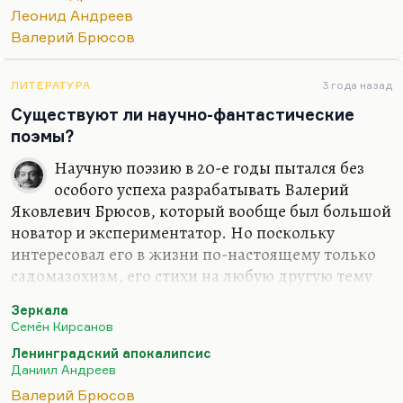
что контекст андреевского творчества,
Леонид Андреев
метафизики вот этой, из которой, на мой…
Валерий Брюсов
ЛИТЕРАТУРА
3 года назад
Существуют ли научно-фантастические
поэмы?
Научную поэзию в 20-е годы пытался без
особого успеха разрабатывать Валерий
Яковлевич Брюсов, который вообще был большой
новатор и экспериментатор. Но поскольку
интересовал его в жизни по-настоящему только
садомазохизм, его стихи на любую другую тему
обладают, при некотором блеске формы,
Зеркала
известной бессодержательностью. То ли дело
Семён Кирсанов
«Египетские ночи», которые он из пушкинского
Ленинградский апокалипсис
наброска превратил в полновесную 6-главную
Даниил Андреев
поэму.
Валерий Брюсов