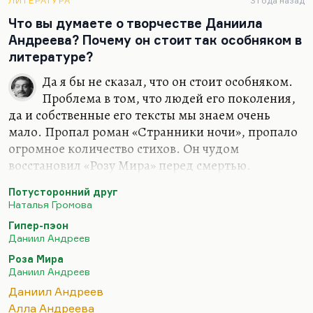
Кингу специалистов, который считает, что…
ЛИТЕРАТУРА
3 года назад
Что вы думаете о творчестве Даниила
Андреева? Почему он стоит так особняком в
литературе?
Да я бы не сказал, что он стоит особняком.
Проблема в том, что людей его поколения,
да и собственные его тексты мы знаем очень
мало. Пропал роман «Странники ночи», пропало
огромное количество стихов. Он чудом
восстановил «Розу Мира» перед смертью.
Андреев принадлежит к поколению, которое
Потусторонний друг
было не просто выбито (он участвовал в войне и
Наталья Громова
мог много раз не вернуться оттуда), но к
Гипер-пэон
поколению, которому грубо заткнули рот. Он
Даниил Андреев
ровесник Благининой, он ровесник Тарковского и
Роза Мира
Штейнберга. Это поколение было загнано в
Даниил Андреев
переводы, либо сидело, либо молчало и писало
Даниил Андреев
всю жизнь в стол. Поэтому самое удивительное,
Алла Андреева