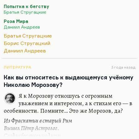
каким образом Козырев создал теорию времени,
Попытка к бегству
и именно он был научным руководителем Бориса
Братья Стругацкие
Стругацкого, и именно он прототип Саула
Роза Мира
Репнина, потому что все знали, что Козырев был в
Даниил Андреев
заключении в Норильске и каким-то образом он
Братья Стругацкие
там выжил, хотя все знали, что он погибает. Но
Борис Стругацкий
как-то перелетел на два дня, спасся и вернулся
Даниил Андреев
(хотя у Стругацких он гибнет), но, в общем, идеи
Козырева это вдохновляют. Прологом «Попытки
к бегству» был рассказ 1967 года о тридцать…
ЛИТЕРАТУРА
3 года назад
Как вы относитесь к выдающемуся учёному
Николаю Морозову?
Я к Морозову отношусь с огромным
уважением и интересом, а к стихам его — в
особенности. Помните… Это же Морозов, да?
Из Фраскатьи в старый Рим
Вышел Пётр Астролог.
Свод небес висел над ним,