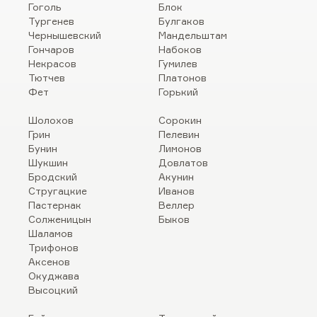
Гоголь
Блок
Тургенев
Булгаков
Чернышевский
Мандельштам
Гончаров
Набоков
Некрасов
Гумилев
Тютчев
Платонов
Фет
Горький
Шолохов
Сорокин
Грин
Пелевин
Бунин
Лимонов
Шукшин
Довлатов
Бродский
Акунин
Стругацкие
Иванов
Пастернак
Веллер
Солженицын
Быков
Шаламов
Трифонов
Аксенов
Окуджава
Высоцкий