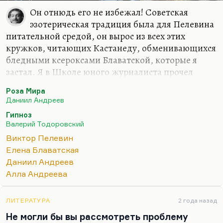
Он отнюдь его не избежал! Советская
эзотерическая традиция была для Пелевина
питательной средой, он вырос из всех этих
кружков, читающих Кастанеду, обменивающихся
бледными ксероксами Блаватской, которые я
застал. Я в Школе юного журналиста прочел
Блаватскую, а на первом курсе, в 1984 году, у нас
Роза Мира
была преподавательница, вхожая в кружок Аллы
Даниил Андреев
Андреевой, вдовы Даниила Леонидовича, и я…
Гипноз
Кстати говоря, Леонид Николаевич тоже был
Валерий Тодоровский
близок к эзотерическим кругам. Даниил
Виктор Пелевин
Леонидович был гений, и я ни секунды в этом не
Елена Блаватская
сомневался. И я в 1984 году на первом курсе
Даниил Андреев
вместо того, чтобы внимательно изучать историю
Алла Андреева
зарубежной печати и, в частности, марксизма,
читал «Розу Мира», которую нам давала эта
добрая и…
ЛИТЕРАТУРА
2 года назад
Не могли бы вы рассмотреть проблему