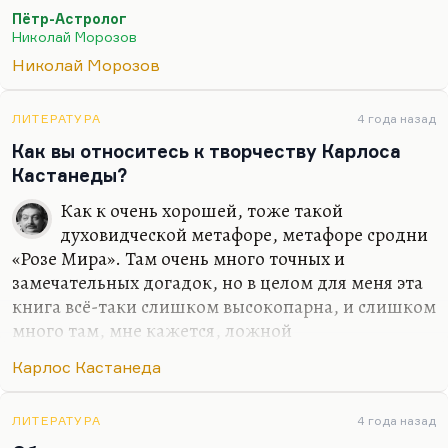
Будто чёрный полог.
Пётр-Астролог
Он глядел туда, во тьму,
Николай Морозов
Со своей равнины,
Николай Морозов
И мерещились ему
Странные картины.
ЛИТЕРАТУРА
4 года назад
Это огромная баллада.
Как вы относитесь к творчеству Карлоса
Морозов — очень интересная фигура.
Кастанеды?
Заблуждения его, его «новая история», из
Как к очень хорошей, тоже такой
которой выросли и Фоменко, и Носовский, и
духовидческой метафоре, метафоре сродни
целая новая философия истории,— это как
«Розе Мира». Там очень много точных и
художественный текст бесконечно интересно. У
замечательных догадок, но в целом для меня эта
меня была такая статья о русских самородках,
книга всё-таки слишком высокопарна, и слишком
которые переосмысливают заново историю,
много там, мне кажется, ложной
культуру. Это, конечно, не наука, это…
многозначительности. Я, конечно, могу быть
Карлос Кастанеда
неправ.
ЛИТЕРАТУРА
4 года назад