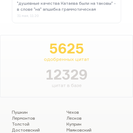
"душевные качества Катаева были на таковы" -
в слове "на" апшибка граммотическая
31 мая, 11:20
5625
одобренных цитат
12329
цитат в базе
Пушкин
Чехов
Лермонтов
Лесков
Толстой
Куприн
Достоевский
Маяковский