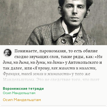
Понимаете, парономазия, то есть обилие
сходно звучащих слов, такие ряды, как:
«Ни
дома, ни дыма, ни думы, ни дамы»
у Антокольского и
так далее, или
«Я прошу, как жалости и милости,
Франция, твоей земли и жимолости»
у того же
Мандельштама. Это не следствие того, что поэт
одинок и ему не с кем поговорить, а это такая
Воронежские тетради
вынужденная мера — я думаю, мнемоническая.
Осип Мандельштам
Это стихи, рассчитанные на устное бытование. В
Осип Мандельштам
таком виде их проще запоминать. Вот у