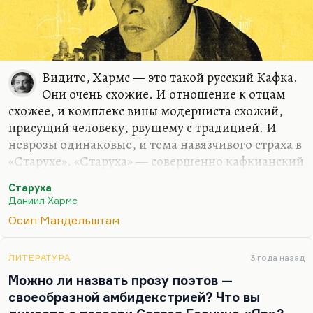
Видите, Хармс — это такой русский Кафка.
Они очень схожие. И отношение к отцам
схожее, и комплекс вины модерниста схожий,
присущий человеку, рвущему с традицией. И
неврозы одинаковые, и тема навязчивого страха в
«Старухе». «Старуха» — совершенно кафкианский
рассказ. Но при этом Хармс добрее и уязвимее,
Старуха
может быть, за счет душевной болезни, которую
Даниил Хармс
он сознавал. Ключевое слово — вырождение,
Осип Мандельштам
потому что Шварц со своей обычной жестокой,
милосердной точностью написал:
«Хорошо, что у
Хармса не было детей, дети были бы уже совсем
ЛИТЕРАТУРА
3 года назад
безумные.
»
Можно ли назвать прозу поэтов —
своеобразной амбидекстрией? Что вы
Если знать биографию Ивана Ювачева,