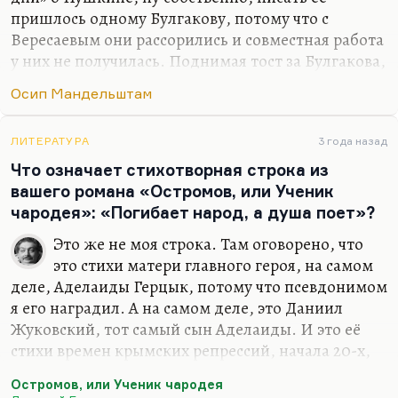
определяется качеством его прозы. Глубокий,…
пришлось одному Булгакову, потому что с
Вересаевым они рассорились и совместная работа
у них не получилась. Поднимая тост за Булгакова,
Пастернак сказал: «Я очень уважаю вас,— сказал
Осип Мандельштам
он, обращаясь к Вересаеву,— Вячеслав
Викентьевич, вы замечательный писатель. Но я
хочу выпить за Михаила Афанасьевича, потому
ЛИТЕРАТУРА
3 года назад
что он писатель запрещенный». Вот здесь
Что означает стихотворная строка из
имеется в виду не политический запрет —
вашего романа «Остромов, или Ученик
«неразрешенный», вот так он, точнее, сказал.
чародея»: «Погибает народ, а душа поет»?
Есть нормативные, нормальные люди, а есть
Это же не моя строка. Там оговорено, что
люди, которые воруют воздух, которые
это стихи матери главного героя, на самом
вынуждены то, что им необходимо для жизни,
деле, Аделаиды Герцык, потому что псевдонимом
добывать беззаконно. И…
я его наградил. А на самом деле, это Даниил
Жуковский, тот самый сын Аделаиды. И это её
стихи времен крымских репрессий, начала 20-х,
когда её посадили и выпустили. Она вскоре после
Остромов, или Ученик чародея
этого умерла, надломилась. Совсем она была