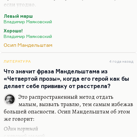
именами. Такой блатной,…
если угодно.
Ну и есть, конечно, интуиция при понимании
Левый марш
даже вполне рациональных текстов. Причем
Владимир Маяковский
иногда читатель достраивает поэтический текст
Хорошо!
по собственной воле. Но сама возможность такой
Владимир Маяковский
достройки, такой over-interpretation в тексте
Осип Мандельштам
заложена и она прекрасна. Потому что слишком
однозначное толкование стихов всегда им
ЛИТЕРАТУРА
4 года назад
вредит.
Что значит фраза Мандельштама из
Я думаю, что возможность интуитивного
«Четвертой прозы», когда его герой как бы
прочтения заложена даже в самом рациональном
делает себе прививку от расстрела?
тексте. Это в какой-то степени,…
Это распространенный метод отдать
малым, вызвать травлю, тем самым избежав
большей опасности. Осип Мандельштам об этом
же говорит:
Один портной
с хорошей головой