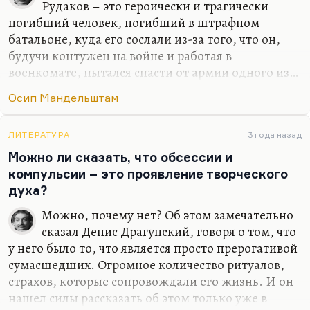
несчастной, а она позволяет себе говорить о
Рудаков – это героически и трагически
ситуации затравленности. Это записки
погибший человек, погибший в штрафном
раздавленного человека, может быть в каком-то
батальоне, куда его сослали из-за того, что он,
смысле даже сломленного, потому что она хочет
будучи контужен на войне и работая в
на своём примере со всей наглядностью
военкомате, пытался спасти от армии одного из…
показать, как выглядит человек, которого
по-моему, кого-то из верующих… В общем, он
Осип Мандельштам
перемолола эта машина. Она сказала…
пытался спасти от мобилизации человека,
совершенно к войне не готового, совсем к ней не
приспособленного. Положил душу за други своя.
ЛИТЕРАТУРА
3 года назад
Можно ли сказать, что обсессии и
Сергей Рудаков… как поэта я не могу его
компульсии – это проявление творческого
оценивать, потому что недостаточно знаю, да и
духа?
далеко не все стихи опубликованы. А по
переписке… Ну есть же вот это определение
Можно, почему нет? Об этом замечательно
Ахматовой:
«Он сошел с ума, вообразив, что
сказал Денис Драгунский, говоря о том, что
гениальным поэтом является он, а не Мандельштам»
.
у него было то, что является просто прерогативой
…
сумасшедших. Огромное количество ритуалов,
страхов, которые сопровождали его жизнь. И он
нашел силы рассказать об этом только уже в