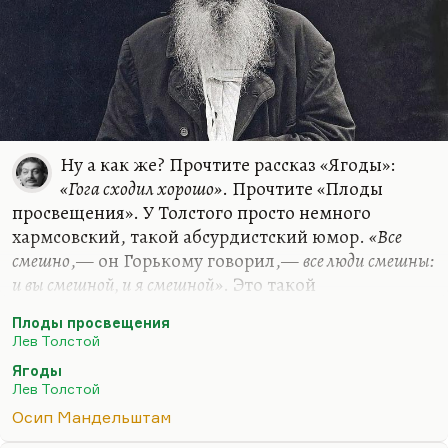
Ну а как же? Прочтите рассказ «Ягоды»:
«Гога сходил хорошо»
. Прочтите «Плоды
просвещения». У Толстого просто немного
хармсовский, такой абсурдистский юмор.
«Все
смешно
,— он Горькому говорил,—
все люди смешны:
и вы смешной, и я смешной»
. Это такой
онтологический юмор. Мандельштам тоже
Плоды просвещения
любил говорить:
«Зачем шутить? И без того все
Лев Толстой
смешно»
. Юмор Толстого такой абсурдистский,
Ягоды
что ли, но довольо жесткий, по природе своей
Лев Толстой
довольно бескомпромиссный. У Толстого много
Осип Мандельштам
юмора в поздней прозе, хотя это такой не юмор