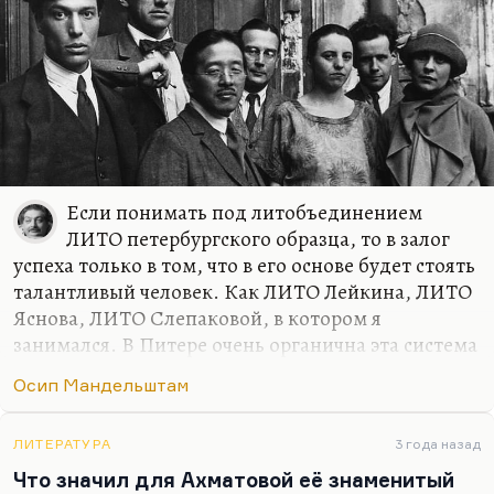
«играй же на разрыв аорты» вообще нельзя…
Если понимать под литобъединением
ЛИТО петербургского образца, то в залог
успеха только в том, что в его основе будет стоять
талантливый человек. Как ЛИТО Лейкина, ЛИТО
Яснова, ЛИТО Слепаковой, в котором я
занимался. В Питере очень органична эта система
ЛИТО. Вышли все они из литобъединения Глеба
Осип Мандельштам
Семенова, который был гениальным педагогом
прежде всего потому, что там был жесткач
настоящий. Семенов никого не щадил. Я видел
ЛИТЕРАТУРА
3 года назад
подборки Слепаковой, Кушнера, Житинского с
Что значил для Ахматовой её знаменитый