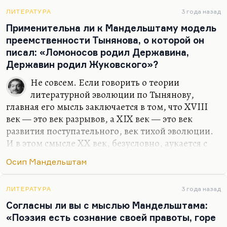
острот, реприз, шуток, а это юмор положений.
Именно этим ему был близок Чехов, для которого
ЛИТЕРАТУРА
3 года назад
тоже абсурд был повседневностью. Или
Применительна ли к Мандельштаму модель
повседневность была…
преемственности Тынянова, о которой он
писал: «Ломоносов родил Державина,
Державин родил Жуковского»?
Не совсем. Если говорить о теории
литературной эволюции по Тынянову,
главная его мысль заключается в том, что XVIII
век — это век разрывов, а XIX век — это век
развития поступательного, век тихой эволюции.
И в этом смысле XX век, безусловно, аукается с
XVIII, и Маяковский продолжает одическую
Осип Мандельштам
традицию. Надо сказать, что и Мандельштам
продолжает одическую традицию. Но именно
тот «хаос иудейский», которого Мандельштам так
ЛИТЕРАТУРА
3 года назад
боялся и в который он погрузился, аукается,
Согласны ли вы с мыслью Мандельштама:
конечно, с хаосом XVIII века. Потому что
«Поэзия есть сознание своей правоты, горе