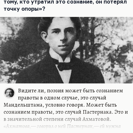
стройность, золотой век, поступательность века
тому, кто утратил это сознание, он потерял
XIX, когда как раз преемственность очень
точку опоры»?
прослеживается, для XX века не характерна. И
неслучайно Марина Цветаева говорила
Мандельштаму:…
Видите ли, поэзия может быть сознанием
правоты в одном случае, это случай
Мандельштама, условно говоря. Может быть
сознанием правоты, это случай Пастернака. Это и
в значительной степени случай Ахматовой.
«Ахматова,— говорил о ней Пастернак,— ей нужна