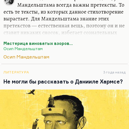
Мандельштама всегда важны претексты. То
есть те тексты, из которых данное стихотворение
вырастает. Для Мандельштама знание этих
претекстов — естественная вещь, поэтому он и не
ставит никаких сносок, избегает сознательных
цитат. Стихотворение Мандельштама, которое
Мастерица виноватых взоров...
Ахматова называла «Турчанкой» и,
Осип Мандельштам
соответственно, лучшим стихотворением о любви
Осип Мандельштам
XX века,— это, конечно, сильное преувеличение.
Оно посвящено Марии Сергеевне Петровых, и
имеет совершенно конкретные литературные
ЛИТЕРАТУРА
3 года назад
корни. Их два: это стихотворение Гумилева
Не могли бы рассказать о Данииле Хармсе?
«Константинополь». Мандельштам постоянно
находился с Гумилевым в довольно напряженном
внутреннем контакте. И стихотворение Блока…