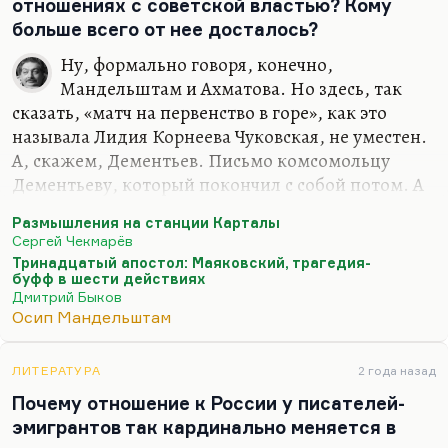
отношениях с советской властью? Кому
больше всего от нее досталось?
Ну, формально говоря, конечно,
Мандельштам и Ахматова. Но здесь, так
сказать, «матч на первенство в горе», как это
называла Лидия Корнеева Чуковская, не уместен.
А, скажем, Дементьев. Письмо комсомольцу
Дементьеву, который покончил с собой потом. А
Багрицкий, который умел, а иначе был бы
Размышления на станции Карталы
посажен? А, допустим, Луговской, который
Сергей Чекмарёв
подвергался невероятным проработкам, лепил из
Тринадцатый апостол: Маяковский, трагедия-
себя «железного и каменного»? А Павел Васильев,
буфф в шести действиях
Дмитрий Быков
которого расстреляли? А Борис Корнилов,
Осип Мандельштам
которого расстреляли? А их друг Ярослав
Смеляков, которого посадили? И трижды
сажали, и он переродился абсолютно, а был
ЛИТЕРАТУРА
2 года назад
блестящим поэтом.
Почему отношение к России у писателей-
эмигрантов так кардинально меняется в
Понимаете, какая вещь? Я пытался написать в