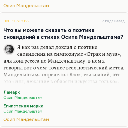
зрелые годы. Это и страх за отца, который
Осип Мандельштам
выражался во множестве компульсий. Да, это
прерогатива людей, тонко чувствующих мир. Это
особенность людей, у которых с миром более
ЛИТЕРАТУРА
3 года назад
тонкая связь. Я так думаю. Или, может быть, это
Что вы можете сказать о поэтике
вариант сюжетостроения: человек защищается от
сновидений в стихах Осипа Мандельштама?
сути мира, придумывая себе ритуалы. Значит, он
Я как раз делал доклад о поэтике
видит эту суть, по крайней мере, чувствует ее
сновидения на симпозиуме «Страх и муза»,
интуитивно.
для конгрессеа по Мандельштаму. в нем я
Вообще, компульсии – это такие конвульсии духа
говорил вот о чем: точнее всех поэтический метод
всегда. Я…
Мандельштама определил Блок, сказавший, что
это «сны, лежащие в области искусства только».
Это действительно поэтика сна. Но не хотелось
Ламарк
бы здесь впадать в такое романтическое бла-бла-
Осип Мандельштам
бла, говоря о прелести сновидения. Лучшие
Египетская марка
зрелые стихи Мандельштама — это сны,
Осип Мандельштам
увиденные по мотивам мировой культуры.
Осип Мандельштам
«Ламарк» — страшный сон, в котором герой