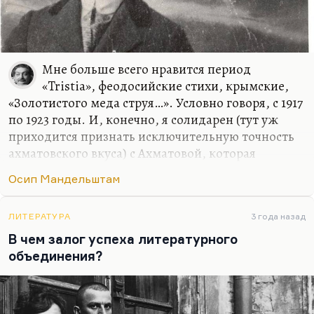
Мне больше всего нравится период
«Tristia», феодосийские стихи, крымские,
«Золотистого меда струя…». Условно говоря, с 1917
по 1923 годы. И, конечно, я солидарен (тут уж
приходится признать исключительную точность
ахматовского вкуса) с Ахматовой, которая
московский период начала 30-х, стихи 1932-1934
Осип Мандельштам
годов, ставила выше воронежских. Я бесконечно
люблю воронежские вещи («Улыбнись, ягненок
гневный…» или «Неизвестного солдата» —
ЛИТЕРАТУРА
3 года назад
гениальное стихотворение, абсолютно, хотя уже
В чем залог успеха литературного
больное, или «Я около Кольцова»), там
объединения?
гениальные есть стихи, но выше всего я ставлю
московский период и самое начало воронежского
(«За Паганини длиннопалым…»). Лучше, чем