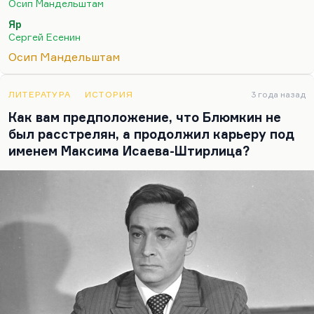
Осип Мандельштам
хороший очерк «Железный Миргород». Но он,
Яр
как и Маяковский, большую прозу писать
Сергей Есенин
совершенно не мог. Маяковский это честно
Осип Мандельштам
осознавал и отделывался такими
фрагментарными очерками, такими, как «Мое
открытие Америки». Маяковский, кстати,
ЛИТЕРАТУРА
ИСТОРИЯ
3 года назад
действительно был левша, поэтому ему и языки
Как вам предположение, что Блюмкин не
не давались. Есть, говорят, такая связь. А что
был расстрелян, а продолжил карьеру под
касается амбидекстрии такой:…
именем Максима Исаева-Штирлица?