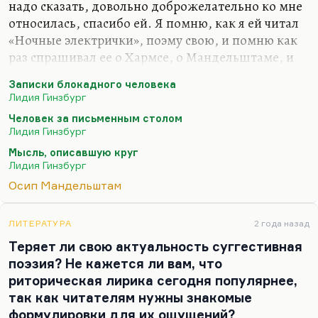
надо сказать, довольно доброжелательно ко мне
относилась, спасибо ей. Я помню, как я ей читал
«Ночные электрички», поэму свою, и помню как
раз спрашивал ее о Хармсе, о Мандельштаме, и
очень интересные это были разговоры. Слепакова
Записки блокадного человека
нас познакомила.
Лидия Гинзбург
Лидия Яковлевна Гинзбург выполнила полностью
Человек за письменным столом
завет Шкловского, который сказал ей:
«Когда-
Лидия Гинзбург
нибудь в старости вы напишете то, что
Мысль, описавшую круг
действительно думаете о людях».
Очень
Лидия Гинзбург
справедливая точка зрения.
Осип Мандельштам
Мне кажется, что Лидия Яковлевна как-то
раскрепостилась с годами и позволила себе
ЛИТЕРАТУРА
2 года назад
написать о том, о чем другие испуганно молчали.
Теряет ли свою актуальность суггестивная
Конечно, ее проза…
поэзия? Не кажется ли вам, что
риторическая лирика сегодня популярнее,
так как читателям нужны знакомые
формулировки для их ощущений?