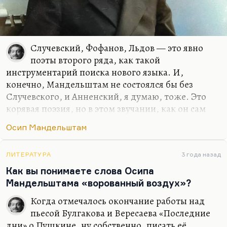
Случевский, Фофанов, Льдов — это явно
поэты второго ряда, как такой
инструментарий поиска нового языка. И,
конечно, Мандельштам не состоялся бы без
Случевского, и Анненский, я думаю, тоже. Это
корявая поэзия, но в этом звучании, как он сам
говорил,
«ржавых, дребезжащих струн»
есть какая-
Осип Мандельштам
то удивительная правда. Вот его стихотворение
«Коллежские асессоры» — один из источников
лирики Мандельштама и его «Стихов о
ЛИТЕРАТУРА
3 года назад
неизвестном солдате». В любом случае, размеры,
Как вы понимаете слова Осипа
темы и, что называется, семантический ореол
Мандельштама «ворованный воздух»?
здесь совершенно несомненны.
Когда отмечалось окончание работы над
Случевский — поэт трудный для чтения,
пьесой Булгакова и Вересаева «Последние
замечательный прозаик, кстати. Поэт, все-таки,
дни» о Пушкине, ну собственно, писать её