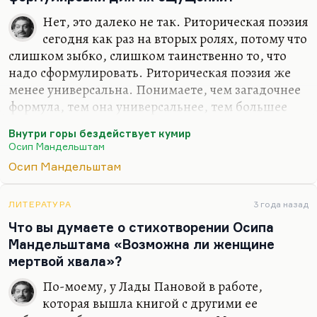
Нет, это далеко не так. Риторическая поэзия
сегодня как раз на вторых ролях, потому что
слишком зыбко, слишком таинственно то, что
надо сформулировать. Риторическая поэзия же
менее универсальна. Понимаете, чем загадочнее
формула, тем она универсальнее, тем большее
количество людей вчитают в нее свои
Внутри горы бездействует кумир
представления. Блоковское
«пять изгибов
Осип Мандельштам
сокровенных»
как только не понимали вплоть до
Осип Мандельштам
эротических смыслов, а Блок вкладывал в это
очень простое воспоминание о пяти переулках,
по которым он провожал Любовь Дмитриевну.
ЛИТЕРАТУРА
3 года назад
Это суггестивная поэзия, и Блок поэтому так
Что вы думаете о стихотворении Осипа
универсален, и поздний Мандельштам поэтому
Мандельштама «Возможна ли женщине
так универсален, что их загадочные формулы (для
мертвой хвала»?
них абсолютно очевидные) могут…
По-моему, у Лады Пановой в работе,
которая вышла книгой с другими ее