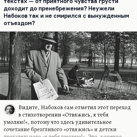
текстах — от приятного чувства грусти
«Тринадцатом апостоле» Мало кто обратил…
доходит до пренебрежения? Неужели
Набоков так и не смирился с вынужденным
отъездом?
Видите, Набоков сам отметил этот переход
в стихотворении «Отвяжись, я тебя
умоляю!», потому что здесь удивительное
сочетание брезгливого «отвяжись» и детски
трогательного «я тебя умоляю!». Это, конечно,