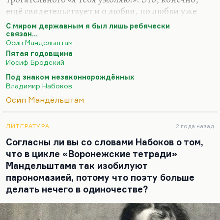
ещё свидетельствует и о любви, но любви уже
оксюморонной. И видите, любовь Набокова к
С миром державным я был лишь ребячески
Родине сначала все-таки была замешана на
связан…
Осип Мандельштам
жалости, на ощущении бесконечно
Пятая годовщина
трогательной, как он пишет,
«доброй старой
Иосиф Бродский
родственницы, которой я пренебрегал, а сколько
Под знаком незаконнорождённых
мелких и трогательных воспоминаний мог бы я
Владимир Набоков
рассовать по карманам, сколько приятных мелочей!»
,
Осип Мандельштам
— такая немножечко Савишна из толстовского
«Детства».
ЛИТЕРАТУРА
2 года назад
Но на самом деле, конечно, отношение Набокова
Согласны ли вы со словами Набоков о том,
к России эволюционировало.…
что в цикле «Воронежские тетради»
Мандельштама так изобилуют
парономазией, потому что поэту больше
делать нечего в одиночестве?