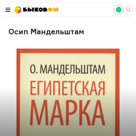
Быков
ФМ
Осип Мандельштам