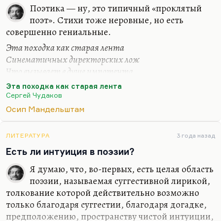
Были большие поэты — безусловно, большие —
Поэтика — ну, это типичный «проклятый
которым эта сугубо прозаическая, зловонная,
поэт». Стихи тоже неровные, но есть
страшно пошлая эпоха не дала развернуться и
совершенно гениальные.
осуществится.
Эта походка как старая лента
О…
Синематичных директорских лож
Что вызывает в душе импотента
Не до конца позабытую дрожь
Эта походка как старая лента
Перебирай же худыми ногами
Сергей Чудаков
Грубый асфальт каблучками дави...
Осип Мандельштам
Жолковский увидел здесь перепев стихотворения
Мандельштама «К немецкой речи», и особенно
ЛИТЕРАТУРА
3 года назад
ритмически «Словно гуляка с волшебною
Есть ли интуиция в поэзии?
тростью, Батюшков…»:
Я думаю, что, во-первых, есть целая область
Вечные сны, как образчики крови,
поэзии, называемая суггестивной лирикой,
Переливай из стакана в стакан.
толкование которой действительно возможно
То есть к поэтике Мандельштама 1933-1934 годов.
только благодаря суггестии, благодаря догадке,
Чудаков — это поэтика называния вещей своими
предположению, пространству чистой интуиции,