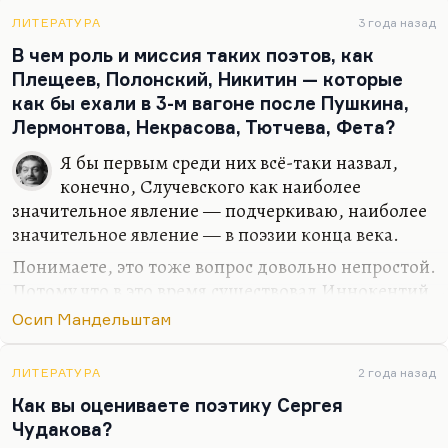
путешествует по схеме Ламарка, увидев ее в
реальности, и видит сон, как мы прошли разряды
ЛИТЕРАТУРА
3 года назад
насекомых с наливными рюмочками глаз. Это,
В чем роль и миссия таких поэтов, как
конечно, страшный сон — «у кого зеленая
Плещеев, Полонский, Никитин — которые
могила, красное дыханье,…
как бы ехали в 3-м вагоне после Пушкина,
Лермонтова, Некрасова, Тютчева, Фета?
Я бы первым среди них всё-таки назвал,
конечно, Случевского как наиболее
значительное явление — подчеркиваю, наиболее
значительное явление — в поэзии конца века.
Понимаете, это тоже вопрос довольно непростой.
Потому что в это время существовал Иннокентий
Анненский — поэт, безусловно, гениальный, из
Осип Мандельштам
которого вышла вся русская поэзия XX столетия.
В нем есть всё. Как говорила Ахматова, «в нем
ЛИТЕРАТУРА
2 года назад
есть даже Хлебников», цитируя некоторые его
Как вы оцениваете поэтику Сергея
почти заумные стихи. Был Фофанов, был Надсон,
Чудакова?
был упомянутый Случевский, был поздний Фет.