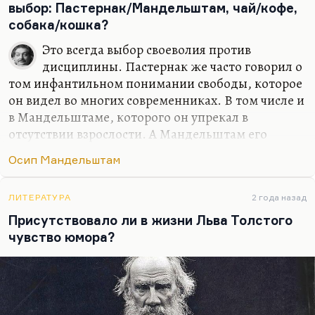
его пометками на полях — это было безжалостно.
выбор: Пастернак/Мандельштам, чай/кофе,
Иногда напротив длинного и блестящего
собака/кошка?
стихотворения стоит косая черта и написано: «Две
Это всегда выбор своеволия против
строфы». Он жестко требовал сокращать, он
дисциплины. Пастернак же часто говорил о
выбивал многословие, прекраснодушие.
том инфантильном понимании свободы, которое
Он…
он видел во многих современниках. В том числе и
в Мандельштаме, которого он упрекал в
отсутствии взрослости. А Мандельштам его
упрекал в инфантилизме, а Ахматова про него
Осип Мандельштам
писала:
«Он наделен каким-то вечным детством»
. На
самом деле детство, как он говорит, это
стремление к отвлеченным и недостижимым
ЛИТЕРАТУРА
2 года назад
совершенствам. То есть он исходил из
Присутствовало ли в жизни Льва Толстого
реальности, он не требовал невозможного. Очень
чувство юмора?
многие же упрекали Пастернака в конформизме.
Но это тоже такая самодисциплина, это отказ от
поэтического эго, это стремление его растворить,
отказ от символистской такой гордости, от…