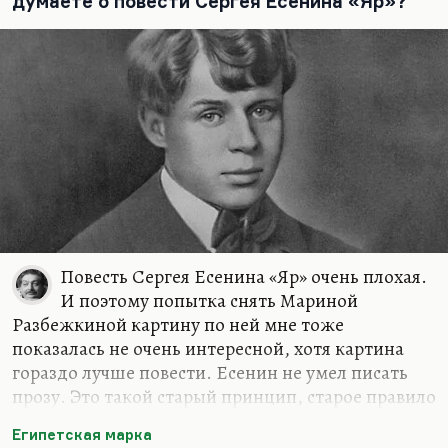
думаете о повести Сергея Есенина «Яр»?
хармсовского отца, то многое в Хармсе
становится понятнее. А сейчас его сочинения,
дневники начали издавать…
Повесть Сергея Есенина «Яр» очень плохая.
И поэтому попытка снять Мариной
Разбежкиной картину по ней мне тоже
показалась не очень интересной, хотя картина
гораздо лучше повести. Есенин не умел писать
прозу. Это такой старый принцип, старое правило
оценивать качество поэта по его прозе. У него
Египетская марка
есть замечательные письма. У него есть очень