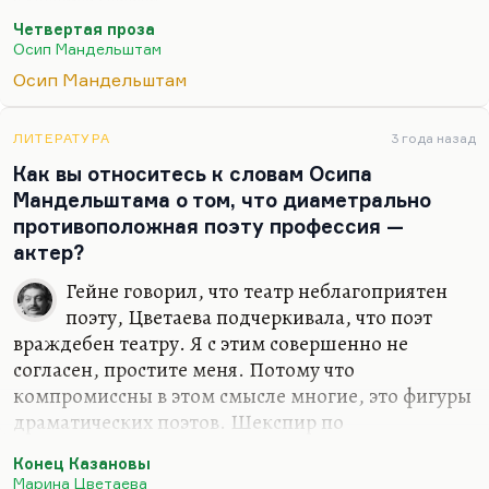
приговорен был к высшей мере.
Четвертая проза
И что ж?— портновской следуя манере,
Осип Мандельштам
С себя он мерку снял —
Осип Мандельштам
и до сих пор живой.
То есть как бы снять с себя мерку — в данном
ЛИТЕРАТУРА
3 года назад
случае отделаться малым, отделаться не мерой, а
Как вы относитесь к словам Осипа
меркой. Это довольно распространенная тактика.
Мандельштама о том, что диаметрально
Как некоторые во время террора садились за
противоположная поэту профессия —
грабеж, чтобы не сесть за измену родине. Были и
актер?
такие умники.
Гейне говорил, что театр неблагоприятен
поэту, Цветаева подчеркивала, что поэт
враждебен театру. Я с этим совершенно не
согласен, простите меня. Потому что
компромиссны в этом смысле многие, это фигуры
драматических поэтов. Шекспир по
преимуществу поэт, и поэт очень театральный.
Конец Казановы
Павел Антокольский — автор гениальных
Марина Цветаева