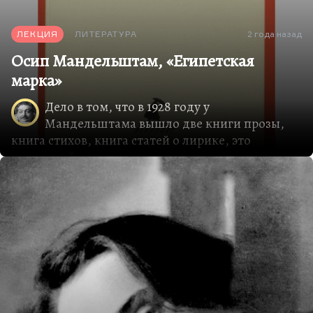
ЛЕКЦИЯ
ЛИТЕРАТУРА
2 года назад
Осип Мандельштам, «Египетская
марка»
Дело в том, что в 1928 году у
Мандельштама вышло две книги прозы,
книга стихов, книга статей о лирике, это
последний год, когда печатали статьи о нем,
после чего наступило долгое молчание. Уже в
1931 году за публикацию его «Армянских
записок» слетел со своей журнальной должности
первый муж Лидии Чуковской Цезарь Вольпе,
всего за публикацию «Путешествия в Армению».
Тогда же, в 1931-м, были напечатаны последние
легальные стихи Мандельштама. Никто, к
сожалению, их не понял ни в России, ни за
границей. Тогда же был напечатан знаменитый