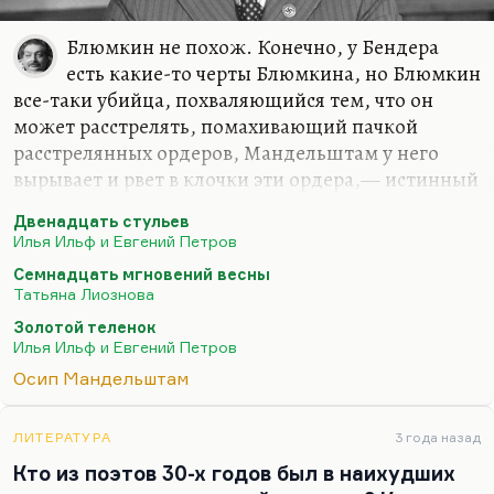
Блюмкин не похож. Конечно, у Бендера
есть какие-то черты Блюмкина, но Блюмкин
все-таки убийца, похваляющийся тем, что он
может расстрелять, помахивающий пачкой
расстрелянных ордеров, Мандельштам у него
вырывает и рвет в клочки эти ордера,— истинный
поступок поэта. А потом прячется от него по всей
Двенадцать стульев
России, в Тифлис уезжает. Блюмкин — не пример
Илья Ильф и Евгений Петров
Бендера. Бендер же, скорее, не любит насилия,
Семнадцать мгновений весны
Бендер входит в жестоковыйные миры отца, как
Татьяна Лиознова
и Беня Крик, с намерением договариваться, а не
Золотой теленок
убивать. Блюмкин находил некоторую радость в
Илья Ильф и Евгений Петров
терроре. В нем был авантюризм, но ещё больше в
Осип Мандельштам
нем было жестокости, какой-то тупости, мне
кажется. Вот Блюмкин — один из нелюбимых
мной персонажей. А то, что он любил Гумилева,…
ЛИТЕРАТУРА
3 года назад
Кто из поэтов 30-х годов был в наихудших