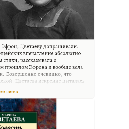
л Эфрон, Цветаеву допрашивали.
лицейских впечатление абсолютно
 стихи, рассказывала о
м прошлом Эфрона и вообще вела
ек. Совершенно очевидно, что
аской. Цветаева искренне пыталась
 человек благородный. Она и в
ветаева
алась объяснить, что она прожила
го человека не встретила.
о масштабе его участия в «Союзе
а была абсолютно в курсе его
тва, евразийства, его уверенности