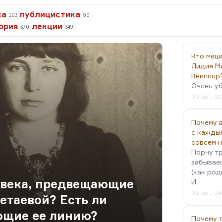
ка
публицистика
103
50
ория
лекции
370
349
Кто меш
Лидия М
Книппер
Очень у
06 авг., 01
Почему в
с кажды
совсем 
Порчу тр
забываеш
(как род
X века, предвещающие
И…
03 авг., 0
таевой? Есть ли
ющие ее линию?
Почему 