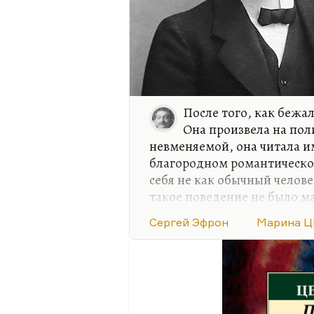
После того, как бежа
Она произвела на по
невменяемой, она читала им
благородном романтическо
себя не как обычный челов
такое поведение не было м
им объяснить, что Эфрон ―
Сергей Эфрон
Марина Ц
письме Берии искренне пыт
с ним тридцать лет и лучше
Я не думаю, что она знала 
возвращения на родину». Он
убеждений, его сменовеховс