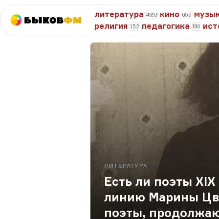
литература
кино
музы
4693
655
Быков
ФМ
религия
педагогика
ист
152
180
ЛИТЕРАТУРА
Есть ли поэты XI
линию Марины Цве
поэты, продолжа