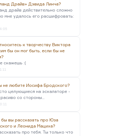
ланд Драйв» Дэвида Линча?
анд драйв действительно сложно
но мне удалось его расшифровать:
4:05
тноситесь к творчеству Виктора
им бы он мог быть, если бы не
я?
е скажешь :(
1:11
вы не любите Иосифа Бродского?
осто целующиеся на эскалаторе -
красиво со стороны...
0:11
 бы вы рассказать про Юза
ского и Леонида Мациха?
ассказать про тебя. Ты только что