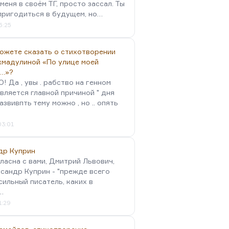
меня в своём ТГ, просто зассал. Ты
пригодиться в будущем, но…
5:25
можете сказать о стихотворении
хмадулиной «По улице моей
…»?
 Да , увы . рабство на генном
вляется главной причиной " дня
Развивпть тему можно , но .. опять
03:01
др Куприн
гласна с вами, Дмитрий Львович,
сандр Куприн - "прежде всего
сильный писатель, каких в
…
1:29