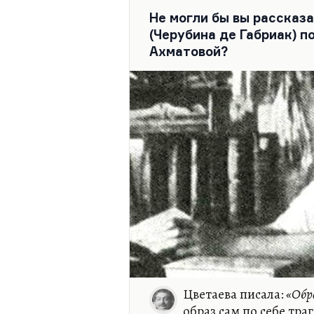
Не могли бы вы рассказ
(Черубина де Габриак) 
Ахматовой?
Цветаева писала:
«Обра
образ сам по себе тр