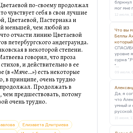
блркнул 
 Цветаевой по-своему продолжал
мог мне 
что чувствует себя в свои лучшие
12 июля, 1
й, Цветаевой, Пастернака и
й меньшей, чем любой из
Что вы 
 что отчасти линию Цветаевой
Беллы А
тов петербургского андеграунда.
который
СПАСИБО!
ковская в некоторой степени.
уровне я
 Матвеева говорил, что проза
сурка ".
стихов, и действительно в ее
"…
е (в «Мяче…») есть некоторые
09 июля, 
, в принципе, очень трудно
 продолжал. Продолжать в
Алексан
, чем предшествовать, потому
Да, я со
что Алек
вой очень трудно.
умный и 
русской
15 июня, 1
Павлова
Елизавета Дмитриева