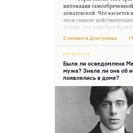
интонация самообреченной 
ахматовской. Что касается 
этом смысле действительно 
думаю, что если бы у Васи
счастливого дара перевопло
Елизавета Дмитриева
М
писать о себе, она была бы
не меньшим, чем Ахматова,
Но в силу долгой болезни,
ЛИТЕРАТУРА
детства провести просто в
Была ли осведомлена Ма
собственной внешности и б
мужа? Знала ли она об и
человеком, который…
появлялись в доме?