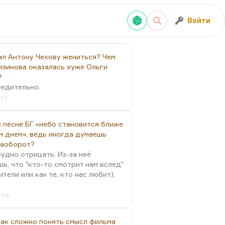
Войти
ал Антону Чехову жениться? Чем
изинова оказалась хуже Ольги
?
бедительно.
:23
 песне БГ «небо становится ближе
м днем», ведь иногда думаешь
наоборот?
удно отрицать. Из-за неё
ь, что "кто-то смотрит нам вслед"
ители или как те, кто нас любит).
4:58
так сложно понять смысл фильма