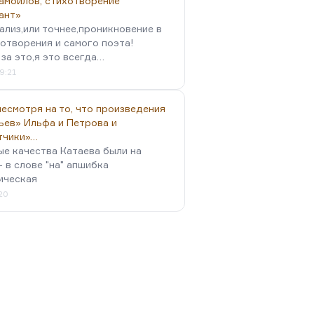
амойлов, стихотворение
ант»
ализ,или точнее,проникновение в
отворения и самого поэта!
за это,я это всегда…
9:21
есмотря на то, что произведения
ьев» Ильфа и Петрова и
тчики»…
ые качества Катаева были на
- в слове "на" апшибка
ическая
:20