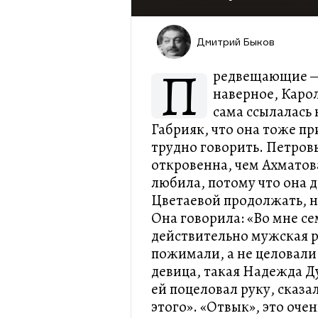
Дмитрий Быков
П
редвещающие —
наверное, Карол
сама ссылалась 
Габрияк, что она тоже п
трудно говорить. Петров
откровенна, чем Ахматова
любила, потому что она 
Цветаевой продолжать, 
Она говорила: «Во мне сем
действительно мужская ру
пожимали, а не целовали
девица, такая Надежда Д
ей поцеловал руку, сказал
этого». «Отвык», это оче