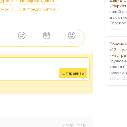
Давид С
Дурова
Иосиф Бродский
«Маркит
рнак
Осип Мандельштам
какой ан
дух стих
Спасибо 
06 июня, 1

😢
😳
😡
—
—
—
Почему н
«12 стул
«Растра
"душевн
таковы" 
граммот
Отправить
31 мая, 11
2 года назад