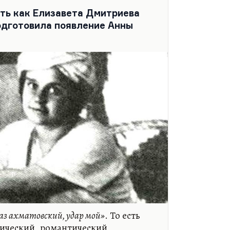
ать как Елизавета Дмитриева
подготовила появление Анны
з ахматовский, удар мой»
. То есть
агический, романтический,