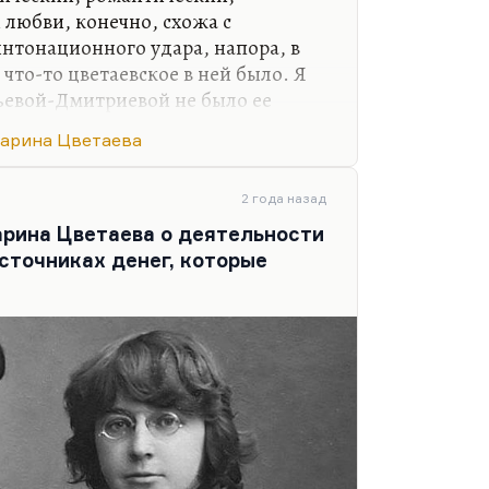
любви, конечно, схожа с
интонационного удара, напора, в
что-то цветаевское в ней было. Я
льевой-Дмитриевой не было ее
щаться, если бы она могла что-то
арина Цветаева
 поэтом, может быть, как минимум
 равным, может быть, Цветаевой.
 необходимости значительную часть
2 года назад
 неподвижности, отвращения к
рина Цветаева о деятельности
иографии она была таким
сточниках денег, которые