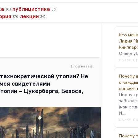
ка
публицистика
103
50
ория
лекции
370
349
Кто меш
Лидия М
Книппер
Очень у
06 авг., 01
1 год назад
 технократической утопии? Не
Почему в
с кажды
имся свидетелями
совсем 
топии – Цукерберга, Безоса,
Порчу тр
забываеш
(как род
И…
03 авг., 0
Почему 