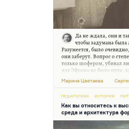
Да не ждала, они и та
чтобы задумана была 
Разумеется, было очевидно,
они заберут. Вопрос о степ
только шофером, убивал ли,
для Эфрона не было пути, к
очевидно. А для Цветаевой
Марина Цветаева
Серге
императивным. Она могла о
написала:
«Вот и пойду, как 
«Я буду за вами ходить, как со
ПЕДАГОГИКА
ИСТОРИЯ
ЛИТ
написала в той же тетради:
Как вы относитесь к вы
среда и архитектура фо
Я не знаю, осталась ли Цве
с…