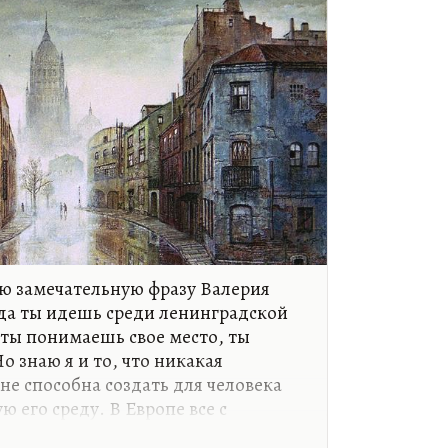
ню замечательную фразу Валерия
гда ты идешь среди ленинградской
 ты понимаешь свое место, ты
о знаю я и то, что никакая
не способна создать для человека
 его среду. В Европе все с
 обстояло: и в Кельне, и в