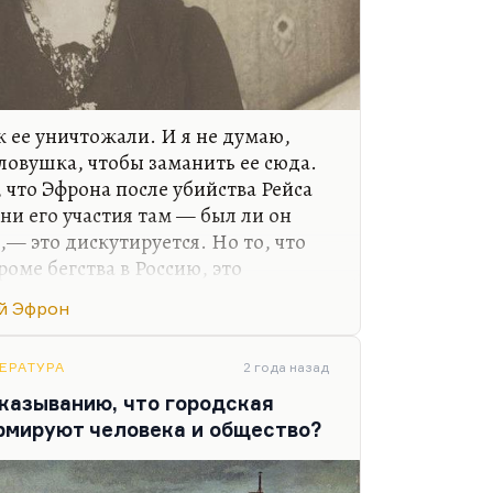
к ее уничтожали. И я не думаю,
ловушка, чтобы заманить ее сюда.
 что Эфрона после убийства Рейса
ени его участия там — был ли он
— это дискутируется. Но то, что
роме бегства в Россию, это
 бегство было совершенно не
й Эфрон
статься там с Муром, но она же
собака»
. Она же писала ему в письме:
бака»
ЕРАТУРА
. И двадцать лет спустя
2 года назад
«Вот и пойду, как собака».
сказыванию, что городская
рмируют человека и общество?
таева в живых, если бы они остались