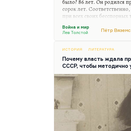
было? 86 лет. Он родился 
сорок лет. Соответственно
при всех своих бесспорных т
значительнее радикальнее 
Война и мир
понравились «Клеветникам 
Пётр Вяземс
Лев Толстой
годовщина». А с годами он 
сплошь и рядом бывает. И 
это великолепное чтение, 
ИСТОРИЯ
ЛИТЕРАТУРА
исключительные — «Жизнь
Почему власть ждала пр
халат…»,— нет, это все пре
СССР, чтобы методично 