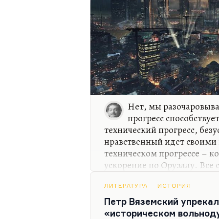
Нет, мы разочаровыва
прогресс способствуе
технический прогресс, безу
нравственный идет своими 
техническом прогрессе – к
ускорение по Оруэллу. Все 
Оруэллу, а по Уэллсу, хотя
Мир ускоряется очень сильн
ЛИТЕРАТУРА
ИСТОРИЯ
живем в фельетонную эпоху
Петр Вяземский упрекал
главным жанром – жанр бы
«историческом вольноду