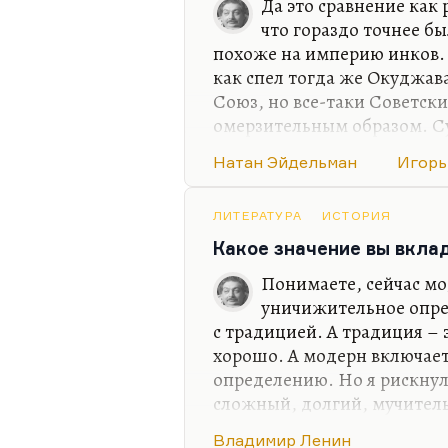
Да это сравнение как 
что гораздо точнее б
похоже на империю инков
как спел тогда же Окуджав
Союз, но все-таки Советск
омерзительным образом. С
самом деле на поздний Рим
Натан Эйдельман
Игорь
последний век русской импе
на издыхание советской и
всякие пароксизмы и миазм
ЛИТЕРАТУРА
ИСТОРИЯ
меня есть «Византийская ба
Какое значение вы вкла
название) «Византийский бл
Понимаете, сейчас мо
всех местах. Это…
уничижительное опре
с традицией. А традиция –
хорошо. А модерн включает 
определению. Но я рискнул 
сложный, долгий, мучитель
модернизм сам по себе – я
Владимир Ленин