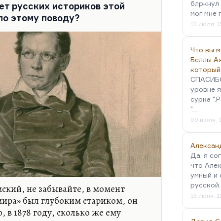
блркнул 
ет русских историков этой
ечество разочаровывается в том,
мог мне 
по этому поводу?
ресс каким-то образом
12 июля, 1
ьному росту.…
Что вы 
Беллы А
который
СПАСИБО!
уровне я
сурка ".
"…
09 июля, 
Алексан
Да, я со
что Алек
умный и 
русской
ский, не забывайте, в момент
15 июня, 1
ира» был глубоким стариком, он
, в 1878 году, сколько же ему