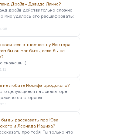
ланд Драйв» Дэвида Линча?
анд драйв действительно сложно
но мне удалось его расшифровать:
4:05
тноситесь к творчеству Виктора
им бы он мог быть, если бы не
я?
е скажешь :(
1:11
вы не любите Иосифа Бродского?
осто целующиеся на эскалаторе -
красиво со стороны...
0:11
 бы вы рассказать про Юза
ского и Леонида Мациха?
ассказать про тебя. Ты только что