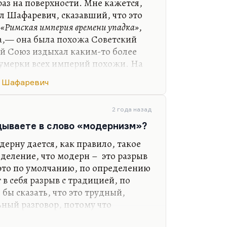
раз на поверхности. Мне кажется,
ыл Шафаревич, сказавший, что это
.
«Римская империя времени упадка»
,
а,— она была похожа Советский
ий Союз издыхал каким-то более
умерки всех империй похожи. На
 больше похож, наверное,
 Шафаревич
рии, российской. А на советский,
мперии и порождающий сейчас
ы,— это уже поздняя Византия. У
2 года назад
ллада» или (что более правильное
дываете в слово «модернизм»?
юз», который я два раза читал во
дерну дается, как правило, такое
деление, что модерн – это разрыв
 это по умолчанию, по определению
в себя разрыв с традицией, по
бы сказать, что это трудный,
ный разговор, потому что
вление довольно демоническое. И