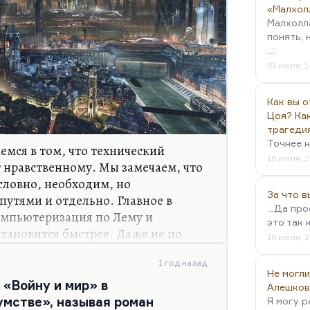
«Малхол
Малхолл
понять, 
…
31 июля, 1
Как вы о
Цоя? Как
трагеди
Точнее н
емся в том, что технический
16 июля, 2
т нравственному. Мы замечаем, что
словно, необходим, но
За что 
путями и отдельно. Главное в
...Да пр
омпьютеризация по Лему и
это так 
становится быстрее. Даже не по
16 июля, 2
 тема эволюции для Оруэлла важна.
о. Гессе вообще считал, что мы
1 год назад
Не могли
, когда фельетон становится
 «Войну и мир» в
Алешков
строго отчета о происходящем.
мстве», называя роман
Я могу р