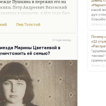
Давид С
прежде Пушкина и пережил его на
«Маркит
, князь Петр Андреевич Вяземский
какой ан
алантах в зрелости, в 1831 году был
дух стих
Пушкина, и ему очень не
Спасибо 
России» и «Бородинская
кий
Лев Толстой
06 июня, 1
сделался охранителем, как это
хотя «Старая записная книжка» —
Почему н
и поздние стихи Вяземского
2 года назад
«12 стул
 наша в старости — изношенный
«Растра
иезда Марины Цветаевой в
"душевн
лестно, но идеологические его…
уничтожить её семью?
таковы" 
граммот
31 мая, 11