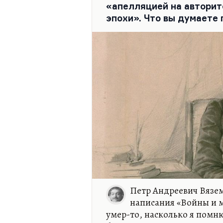
«апелляцией на авторит
Я думаю, современное челов
эпохи». Что вы думаете 
что технократический прог
способствует интеллектуал
Петр Андреевич Вязем
написания «Войны и м
умер-то, насколько я помню