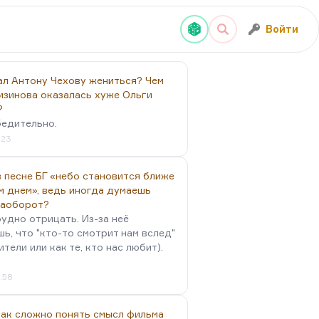
Войти
ал Антону Чехову жениться? Чем
изинова оказалась хуже Ольги
?
бедительно.
:23
 песне БГ «небо становится ближе
м днем», ведь иногда думаешь
наоборот?
удно отрицать. Из-за неё
ь, что "кто-то смотрит нам вслед"
ители или как те, кто нас любит).
4:58
так сложно понять смысл фильма