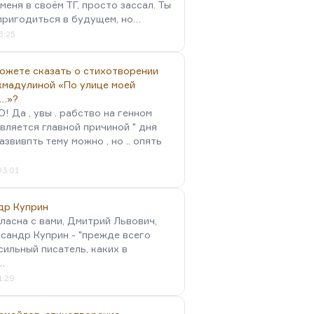
меня в своём ТГ, просто зассал. Ты
пригодиться в будущем, но…
5:25
можете сказать о стихотворении
хмадулиной «По улице моей
…»?
 Да , увы . рабство на генном
вляется главной причиной " дня
Развивпть тему можно , но .. опять
03:01
др Куприн
гласна с вами, Дмитрий Львович,
сандр Куприн - "прежде всего
сильный писатель, каких в
…
1:29