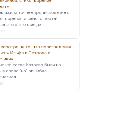
амойлов, стихотворение
ант»
ализ,или точнее,проникновение в
отворения и самого поэта!
за это,я это всегда…
9:21
есмотря на то, что произведения
ьев» Ильфа и Петрова и
тчики»…
ые качества Катаева были на
- в слове "на" апшибка
ическая
:20