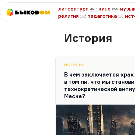
литература
кино
музы
4693
655
Быков
ФМ
религия
педагогика
ист
152
180
История
ИСТОРИЯ
В чем заключается крах
в том ли, что мы станов
технократической антиу
Маска?