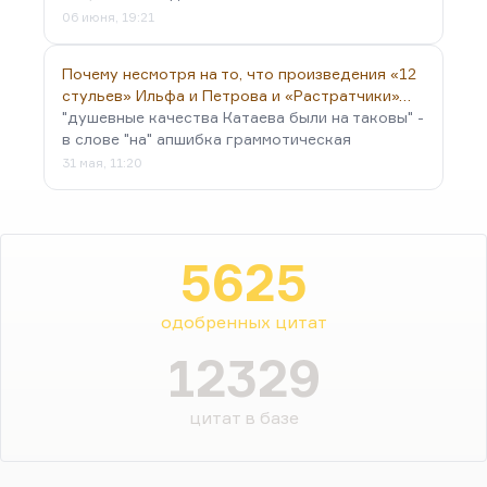
06 июня, 19:21
Почему несмотря на то, что произведения «12
стульев» Ильфа и Петрова и «Растратчики»…
"душевные качества Катаева были на таковы" -
в слове "на" апшибка граммотическая
31 мая, 11:20
5625
одобренных цитат
12329
цитат в базе