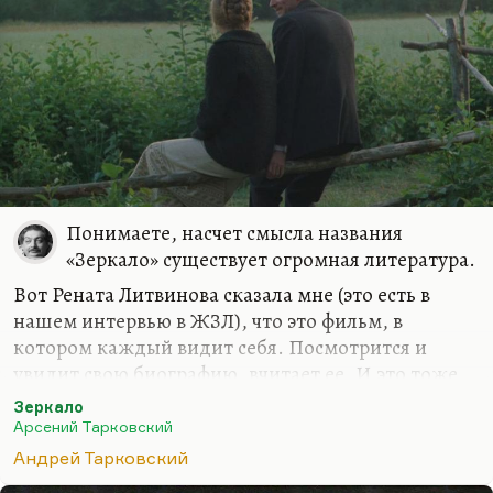
Понимаете, насчет смысла названия
«Зеркало» существует огромная литература.
Вот Рената Литвинова сказала мне (это есть в
нашем интервью в ЖЗЛ), что это фильм, в
котором каждый видит себя. Посмотрится и
увидит свою биографию, вчитает ее. И это тоже
вполне имеет право на трактовку. Я считаю, что
Зеркало
там другая метафора: что мы, наша жизнь — это
Арсений Тарковский
зеркало жизни родителей. Что мы, хотим или
Андрей Тарковский
нет, но отражаем их и не можем прожить другую