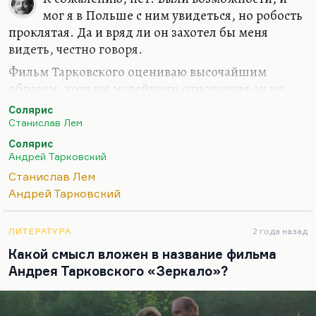
мог я в Польше с ним увидеться, но робость
проклятая. Да и вряд ли он захотел бы меня
видеть, честно говоря.
Фильм Тарковского оцениваю высочайшим
образом, хотя ни малейшего отношения он не
имеет к роману Станислава Лема. То есть, имеет,
Солярис
но такое, весьма и весьма касательное.
Станислав Лем
Станислав Лем был прав: это экранизация других
Солярис
Андрей Тарковский
представлений. Про другое фильм. В романе же
всё довольно глубоко и неоднозначно. Может, он
Станислав Лем
посылает им этих существ, этих фантомов (даже
Андрей Тарковский
не могу сказать «эти фантомы» в таком
неодушевленном выражении), потому что он всё-
ЛИТЕРАТУРА
2 года назад
таки воспринимает их как живых. Может, Океан
Какой смысл вложен в название фильма
пытается сделать им таким образом одолжение,
Андрея Тарковского «Зеркало»?
посылая тех, кого…