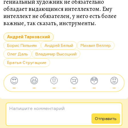
гениальный художник не обязательно
обладает выдающимся интеллектом. Ему
интеллект не обязателен, у него есть более
важные, так сказать, инструменты.
Андрей Тарковский
Борис Пильняк
Андрей Белый
Михаил Веллер
Олег Даль
Владимир Высоцкий
Братья Стругацкие
😍
😆
🤨
😢
😳
😡
—
—
—
—
—
—
Напишите комментарий
Отправить