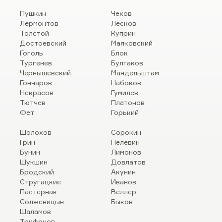
Пушкин
Чехов
Лермонтов
Лесков
Толстой
Куприн
Достоевский
Маяковский
Гоголь
Блок
Тургенев
Булгаков
Чернышевский
Мандельштам
Гончаров
Набоков
Некрасов
Гумилев
Тютчев
Платонов
Фет
Горький
Шолохов
Сорокин
Грин
Пелевин
Бунин
Лимонов
Шукшин
Довлатов
Бродский
Акунин
Стругацкие
Иванов
Пастернак
Веллер
Солженицын
Быков
Шаламов
Трифонов