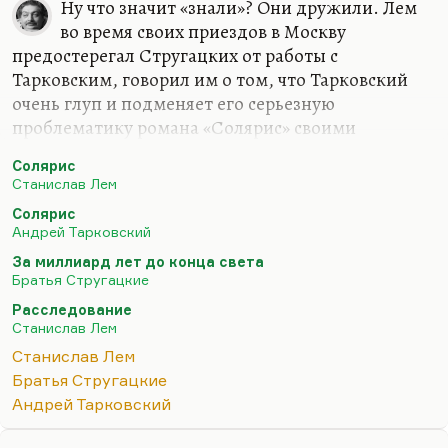
Ну что значит «знали»? Они дружили. Лем
во время своих приездов в Москву
предостерегал Стругацких от работы с
Тарковским, говорил им о том, что Тарковский
очень глуп и подменяет его серьезную
проблематику романа «Солярис» своими
земными богоискательскими и иными
Солярис
установками. Он видел в нем безнадежного
Станислав Лем
гуманитария.
Солярис
Но Лем и Стругацкие, безусловно, находились в
Андрей Тарковский
ситуации взаимного влияния. Я думаю, что
За миллиард лет до конца света
«Насморк» и «Рукопись, найденная в ванне»
Братья Стругацкие
повлияли на поздних Стругацких, в особенности
Расследование
на «За миллиард лет…». Некоторые идеи
Станислав Лем
Стругацких, прежде всего пессимизм в
Станислав Лем
отношении Странников, я думаю, повлиял на
Братья Стругацкие
«Фиаско», повлиял на Лема, это невозможность
Андрей Тарковский
контакта. Стругацкие тоже всю…