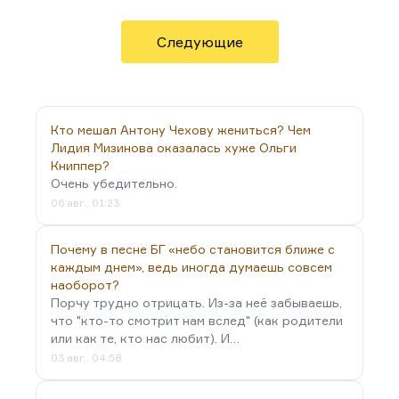
поджигает собственный дом. Конечно,
гениальность текста — вернее, значительность
автора — всегда важнее качества текста.
Следующие
Кто мешал Антону Чехову жениться? Чем
Лидия Мизинова оказалась хуже Ольги
Книппер?
Очень убедительно.
06 авг., 01:23
Почему в песне БГ «небо становится ближе с
каждым днем», ведь иногда думаешь совсем
наоборот?
Порчу трудно отрицать. Из-за неё забываешь,
что "кто-то смотрит нам вслед" (как родители
или как те, кто нас любит). И…
03 авг., 04:58