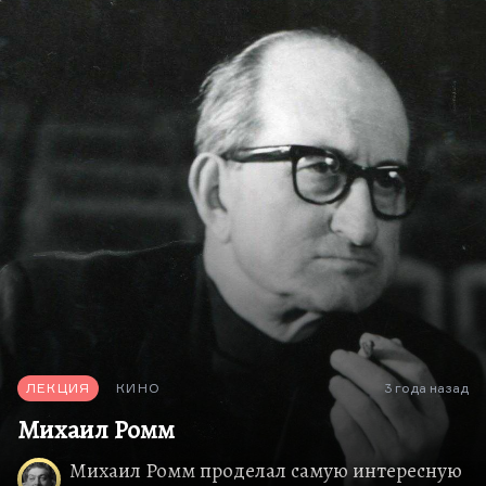
жизнь. Потому что мы на это обречены.
Мать моя считает, что это разбитое зеркало,
потому что память героя преподносит ему только
осколки в том смысле, в каком «Разбитая жизнь
или Волшебный рог Оберона» — разбитая жизнь,
потому что она разбита на осколки. Каждый
будет…
ЛЕКЦИЯ
КИНО
3 года назад
Михаил Ромм
Михаил Ромм проделал самую интересную