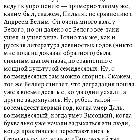
ведут к упрощению — примерно такому же,
каким был, скажем, Пильняк по сравнению с
Андреем Белым. Он очень много взял у
Белого, но он далеко от Белого все-таки
ушел, и ушел вниз. Точно так же, как и
русская литература девяностых годов (никто
мне пока не доказал обратного) была
сильным шагом назад по сравнению с
мощной культурой семидесятых. Ну, о
восьмидесятых там можно спорить. Скажем,
тот же Веллер считает, что деградация пошла
уже в восьмидесятые, когда одни уехали, а
другие задохнулись. Ну, рубеж такой —
восемьдесят первый год, когда умер Даль,
восьмидесятый, когда умер Высоцкий, когда
буквально уже начали задыхаться эти люди,
когда практически перестают писать
Стругацкие, ну, уезжает Тарковский так