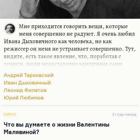
Мне приходится говорить вещи, которые
меня совершенно не радуют. Я очень любил
Ивана Дыховичного как человека, но как
режиссер он меня не устраивает совершенно. Тут,
видите, есть такое явление, что, поработав с
гением, люди недостаточно критичные сами
начинают себя считать гениями. И потом, у гения
Андрей Тарковский
так все органично и легко получается — на
Иван Дыховичный
площадке, на сцене, — что актеру хочется ему
Леонид Филатов
подражать. Я это прекрасно знаю на своем опыте,
Юрий Любимов
потому что я поработал у Крымова в спектакле: в
одной роли, в одном спектакле, но это так
заразительно и так волшебно; сразу кажется: «Я
КИНО
3 года назад
тоже так могу». Надо уметь себя осаживать. Кто-
Что вы думаете о жизни Валентины
то (например, Демидова, например, Смехов,
Малявиной?
например, Филатов), работая с Любимовым, при…