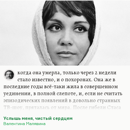
когда она умерла, только через 2 недели
стало известно, и о похоронах. Она же в
последние годы всё-таки жила в совершенном
уединении, в полной слепоте, и, если не считать
эпизодических появлений в довольно странных
ТВ-шоу, пряталась от мира. После гибели Стаса
Жданько вообще вся ее жизнь пошла
Услышь меня, чистый сердцем
наперекосяк. Я хорошо знал Виктора Проскурина
Валентина Малявина
— с ним дружил, рискну сказать. Вот это была