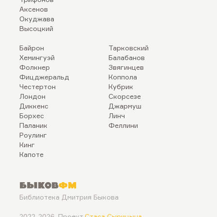
Аксенов
Окуджава
Высоцкий
Байрон
Тарковский
Хемингуэй
Балабанов
Фолкнер
Звягинцев
Фицджеральд
Коппола
Честертон
Кубрик
Лондон
Скорсезе
Диккенс
Джармуш
Борхес
Линч
Паланик
Феллини
Роулинг
Кинг
Капоте
Быков
ФМ
Библиотека Дмитрия Быкова
2022..2026. Проект
Стаса Сырицына