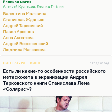
Великая магия
тема, которую он никогда не трогал. Он близко
Алексей Кузнецов, Леонид Пчёлкин
участвовал в их жизни и всегда говорил, что это та
Валентина Малявина
трагедия, говорить о которой время не пришло.
Станислав Жданько
Вот какая штука. Я сейчас буду ходить по
Андрей Тарковский
тонкому льду, но надо же иногда поговорить с
Павел Арсенов
понимающей аудиторией с некоторой мерой
Анна Ахматова
откровенности. Малявина — это то, что
Андрей Вознесенский
называется…
Людмила Максакова
ЛИТЕРАТУРА
КИНО
3 года назад
Есть ли какие-то особенности российского
метасюжета в экранизации Андрея
Тарковского книги Станислава Лема
«Солярис»?