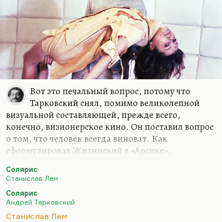
Вот это печальный вопрос, потому что
Тарковский снял, помимо великолепной
визуальной составляющей, прежде всего,
конечно, визионерское кино. Он поставил вопрос
о том, что человек всегда виноват. Как
сформулировал Житинский в «Арсике»,
«невозможно быть живым и не виноватым».
Солярис
Я, в общем, не разделяю этой точки зрения. При
Станислав Лем
том, что Житинский для меня духовный отец и
Солярис
абсолютный кумир, я не люблю вот этого…
Андрей Тарковский
Вернее, я люблю, чтобы человек себя считал
Станислав Лем