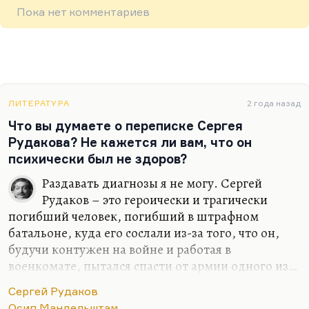
Пока нет комментариев
ЛИТЕРАТУРА
2 года назад
Что вы думаете о переписке Сергея
Рудакова? Не кажется ли вам, что он
психически был не здоров?
Раздавать диагнозы я не могу. Сергей
Рудаков – это героически и трагически
погибший человек, погибший в штрафном
батальоне, куда его сослали из-за того, что он,
будучи контужен на войне и работая в
военкомате, пытался спасти от армии одного из…
по-моему, кого-то из верующих… В общем, он
Сергей Рудаков
пытался спасти от мобилизации человека,
Осип Мандельштам