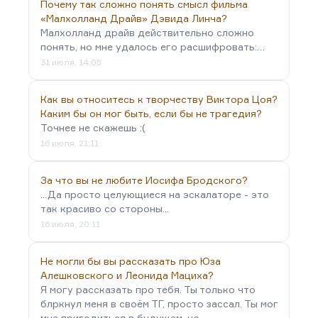
Почему так сложно понять смысл фильма
«Малхолланд Драйв» Дэвида Линча?
Малхолланд драйв действительно сложно
понять, но мне удалось его расшифровать:…
31 июля, 14:05
Как вы относитесь к творчеству Виктора Цоя?
Каким бы он мог быть, если бы не трагедия?
Точнее не скажешь :(
16 июля, 21:11
За что вы не любите Иосифа Бродского?
...Да просто целующиеся на эскалаторе - это
так красиво со стороны...
16 июля, 20:11
Не могли бы вы рассказать про Юза
Алешковского и Леонида Мациха?
Я могу рассказать про тебя. Ты только что
блркнул меня в своём ТГ, просто зассал. Ты мог
мне пригодиться в будущем, но…