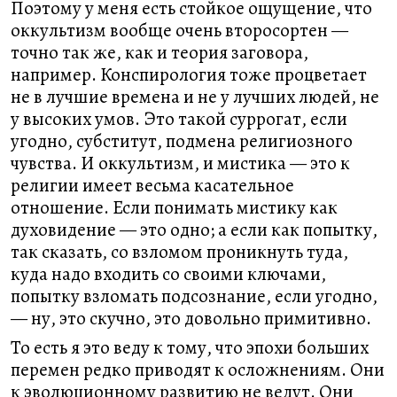
Поэтому у меня есть стойкое ощущение, что
оккультизм вообще очень второсортен —
точно так же, как и теория заговора,
например. Конспирология тоже процветает
не в лучшие времена и не у лучших людей, не
у высоких умов. Это такой суррогат, если
угодно, субститут, подмена религиозного
чувства. И оккультизм, и мистика — это к
религии имеет весьма касательное
отношение. Если понимать мистику как
духовидение — это одно; а если как попытку,
так сказать, со взломом проникнуть туда,
куда надо входить со своими ключами,
попытку взломать подсознание, если угодно,
— ну, это скучно, это довольно примитивно.
То есть я это веду к тому, что эпохи больших
перемен редко приводят к осложнениям. Они
к эволюционному развитию не ведут. Они