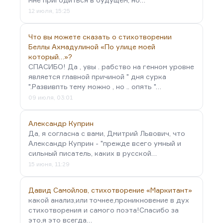
12 июля, 15:25
Что вы можете сказать о стихотворении
Беллы Ахмадулиной «По улице моей
который…»?
СПАСИБО! Да , увы . рабство на генном уровне
является главной причиной " дня сурка
".Развивпть тему можно , но .. опять "…
09 июля, 03:01
Александр Куприн
Да, я согласна с вами, Дмитрий Львович, что
Александр Куприн - "прежде всего умный и
сильный писатель, каких в русской…
15 июня, 11:29
Давид Самойлов, стихотворение «Маркитант»
какой анализ,или точнее,проникновение в дух
стихотворения и самого поэта!Спасибо за
это,я это всегда…