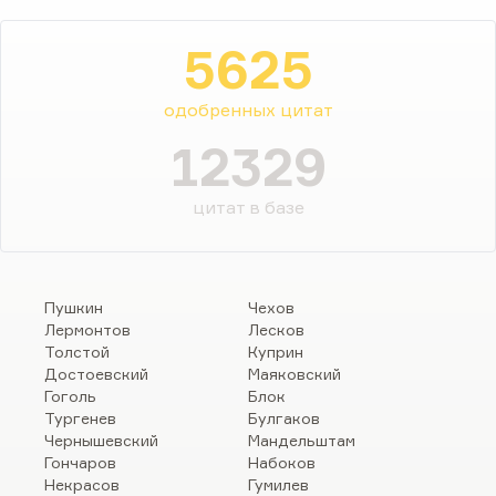
5625
одобренных цитат
12329
цитат в базе
Пушкин
Чехов
Лермонтов
Лесков
Толстой
Куприн
Достоевский
Маяковский
Гоголь
Блок
Тургенев
Булгаков
Чернышевский
Мандельштам
Гончаров
Набоков
Некрасов
Гумилев