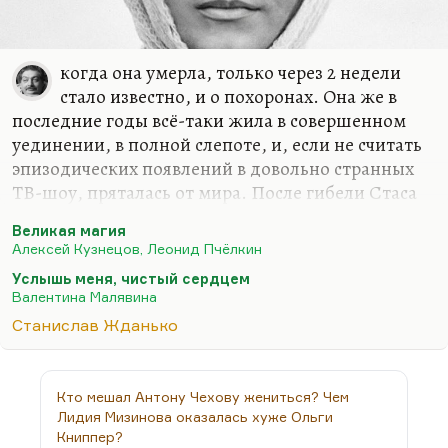
когда она умерла, только через 2 недели
стало известно, и о похоронах. Она же в
последние годы всё-таки жила в совершенном
уединении, в полной слепоте, и, если не считать
эпизодических появлений в довольно странных
ТВ-шоу, пряталась от мира. После гибели Стаса
Жданько вообще вся ее жизнь пошла
Великая магия
наперекосяк. Я хорошо знал Виктора Проскурина
Алексей Кузнецов, Леонид Пчёлкин
— с ним дружил, рискну сказать. Вот это была
Услышь меня, чистый сердцем
тема, которую он никогда не трогал. Он близко
Валентина Малявина
участвовал в их жизни и всегда говорил, что это та
Станислав Жданько
трагедия, говорить о которой время не пришло.
Вот какая штука. Я сейчас буду ходить по
тонкому льду, но надо же иногда поговорить с
Кто мешал Антону Чехову жениться? Чем
понимающей аудиторией с некоторой мерой
Лидия Мизинова оказалась хуже Ольги
откровенности. Малявина — это то, что
Книппер?