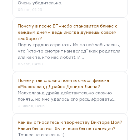
Очень убедительно.
называется…
06 авг., 01:23
Почему в песне БГ «небо становится ближе с
каждым днем», ведь иногда думаешь совсем
наоборот?
Порчу трудно отрицать. Из-за неё забываешь,
что "кто-то смотрит нам вслед" (как родители
или как те, кто нас любит). И…
03 авг., 04:58
Почему так сложно понять смысл фильма
«Малхолланд Драйв» Дэвида Линча?
Малхолланд драйв действительно сложно
понять, но мне удалось его расшифровать:…
31 июля, 14:05
Как вы относитесь к творчеству Виктора Цоя?
Каким бы он мог быть, если бы не трагедия?
Точнее не скажешь :(