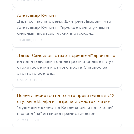
Александр Куприн
Да, я согласна с вами, Дмитрий Львович, что
Александр Куприн - "прежде всего умный и
сильный писатель, каких в русской…
15 июня, 11:29
Давид Самойлов, стихотворение «Маркитант»
какой анализ,или точнее,проникновение в дух
стихотворения и самого поэта!Спасибо за
это,я это всегда…
06 июня, 19:21
Почему несмотря на то, что произведения «12
стульев» Ильфа и Петрова и «Растратчики»…
"душевные качества Катаева были на таковы" -
в слове "на" апшибка граммотическая
31 мая, 11:20