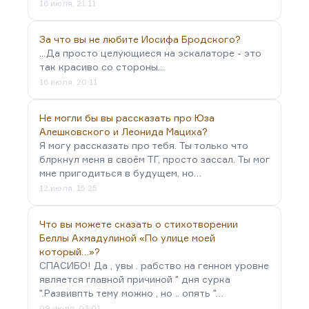
16 июля, 21:11
За что вы не любите Иосифа Бродского?
...Да просто целующиеся на эскалаторе - это
так красиво со стороны...
16 июля, 20:11
Не могли бы вы рассказать про Юза
Алешковского и Леонида Мациха?
Я могу рассказать про тебя. Ты только что
блркнул меня в своём ТГ, просто зассал. Ты мог
мне пригодиться в будущем, но…
12 июля, 15:25
Что вы можете сказать о стихотворении
Беллы Ахмадулиной «По улице моей
который…»?
СПАСИБО! Да , увы . рабство на генном уровне
является главной причиной " дня сурка
".Развивпть тему можно , но .. опять "…
09 июля, 03:01