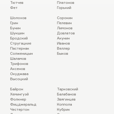
Тютчев
Платонов
Фет
Горький
Шолохов
Сорокин
Грин
Пелевин
Бунин
Лимонов
Шукшин
Довлатов
Бродский
Акунин
Стругацкие
Иванов
Пастернак
Веллер
Солженицын
Быков
Шаламов
Трифонов
Аксенов
Окуджава
Высоцкий
Байрон
Тарковский
Хемингуэй
Балабанов
Фолкнер
Звягинцев
Фицджеральд
Коппола
Честертон
Кубрик