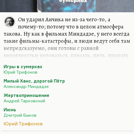
Он ударил Анчика не из-за чего-то, а
почему-то; потому что в целом атмосфера
такова. Ну как в фильмах Миндадзе, у него всегда
такие фильмы-катастрофы, и люди ведут себя там
непредсказуемо, они готовы с равной
вероятностью целоваться, плясать, пить, прыгать
с моста. Вспомните «Отрыв» — самую
Игры в сумерках
авангардную и, по-моему, самую раннюю его
Юрий Трифонов
картину. Или вспомните дикую атмосферу
Милый Ханс, дорогой Пётр
«Милого Ханса, дорогого Петра»… Как раз сейчас
Александр Миндадзе
вышла книга сценариев, так что многим, я
Жертвоприношение
думаю, станет понятно. Потому что жаловались
Андрей Тарковский
на непонятность картины, а для меня она с
Июнь
самого начала была самым точным выражением
Дмитрий Быков
эпохи. Потому что канун войны, всеобщая
Юрий Трифонов
невротизация, всеобщее раздражение приводит к