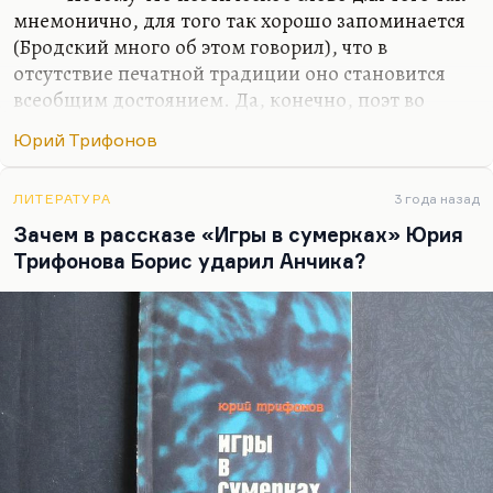
мнемонично, для того так хорошо запоминается
(Бродский много об этом говорил), что в
отсутствие печатной традиции оно становится
всеобщим достоянием. Да, конечно, поэт во
многом ориентирован на общественный
Юрий Трифонов
резонанс. Многих моих, так сказать, бывших
коллег это завело в кровавый тупик. Потому что
эти ребята, желая резонанса, желая, чтобы их
ЛИТЕРАТУРА
3 года назад
слушала и читала страна, перебежали на сторону
Зачем в рассказе «Игры в сумерках» Юрия
худших тенденций во власти.
Трифонова Борис ударил Анчика?
Они стали поддерживать войну, кататься по
стране с чтением военной лирики (очень плохого
качества). Это нормально: когда у тебя нет
общественного резонанса, когда твое слово не
звучит,…