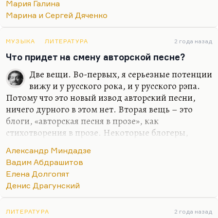
Мария Галина
физиологическую зависимость, иногда –
Марина и Сергей Дяченко
психологическую. Это такие формы абьюза. Они
интенсивно, талантливо, тонко плетут эту сеть,
иногда совершенно бессознательно. И вот вы уже
МУЗЫКА
ЛИТЕРАТУРА
2 года назад
оплетены, вы уже не можете сделать и шага. Это
Что придет на смену авторской песне?
не любовь, это зависимость или созависимость.
Две вещи. Во-первых, я серьезные потенции
Вот у Марины с Сережей (Сережа был
вижу и у русского рока, и у русского рэпа.
профессиональный психолог) замечательно
Потому что это новый извод авторский песни,
проведено это различие. А…
ничего дурного в этом нет. Вторая вещь – это
блоги, «авторская песня в прозе», как
стихотворения в прозе. Некоторые блогеры,
некоторые авторы дают мне, безусловно,
Александр Миндадзе
ощущение нового жанра. Вот Денис Драгунский
Вадим Абдрашитов
в свое время популяризовал такой жанр, как
Елена Долгопят
«рассказ на одной ладони». То есть это рассказ,
Денис Драгунский
который можно накрыть ладонью одной руки.
Тридцать строк максимум. Вот я думаю, что
Денис Драгунский – это проза будущего, многих
ЛИТЕРАТУРА
2 года назад