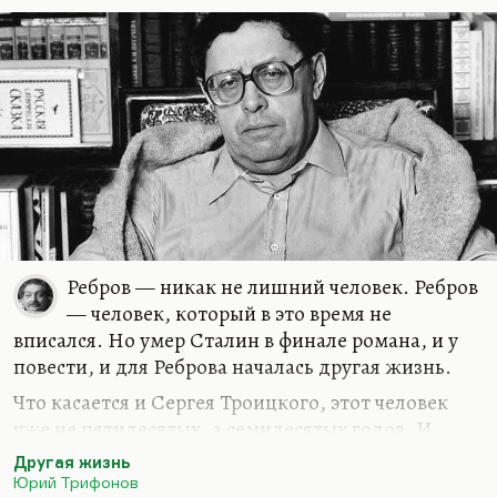
его, хотя он прекрасно понимал узость своего
понимания. Он искренне не понимал, как
построен, например, «Обмен». Он говорил:
«Ну…
Ребров — никак не лишний человек. Ребров
— человек, который в это время не
вписался. Но умер Сталин в финале романа, и у
повести, и для Реброва началась другая жизнь.
Что касается и Сергея Троицкого, этот человек
уже не пятидесятых, а семидесятых годов. И
Трифонов совершенно прав, говоря, что для
Другая жизнь
людей пятидесятых были варианты, было
Юрий Трифонов