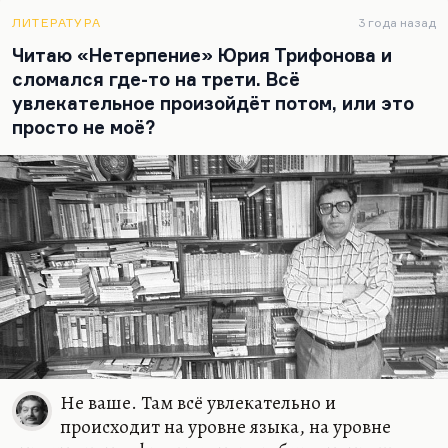
настоящему, когда уже действительно цензура
давила. Губанов, вождь этого направления,
ЛИТЕРАТУРА
3 года назад
умерший от водки в 36 лет, очень мало сумевший
Читаю «Нетерпение» Юрия Трифонова и
напечатать при жизни — по-моему, всего один
сломался где-то на трети. Всё
кусок из поэмы «Полина! Полынья моя!». В
увлекательное произойдёт потом, или это
юности там у него что-то вышло — и всё. Почему
просто не моё?
это не состоялось?
Дело в том, что важен не вектор, а масштаб. И,
видимо, давление во второй половине 60-х
годов…
Не ваше. Там всё увлекательно и
происходит на уровне языка, на уровне