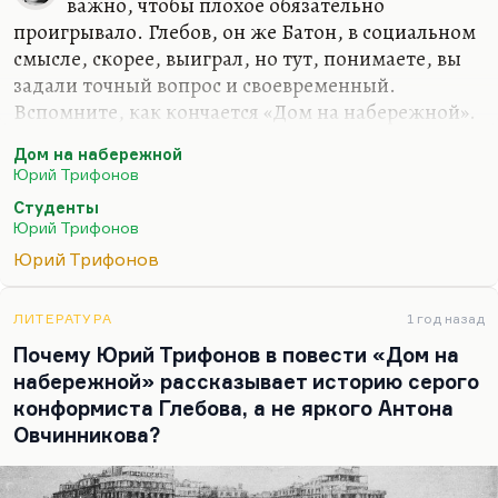
важно, чтобы плохое обязательно
проигрывало. Глебов, он же Батон, в социальном
смысле, скорее, выиграл, но тут, понимаете, вы
задали точный вопрос и своевременный.
Вспомните, как кончается «Дом на набережной».
«А вдруг — чудо, и еще один поворот в его жизни?»
Для
Дом на набережной
Шулепы это чудо еще возможно, и, кстати
Юрий Трифонов
говоря, это оказалось правдой. Потому что в
Студенты
конечном итоге выиграли Шулепы. Они
Юрий Трифонов
устраивались мясниками, сторожами, от них
Юрий Трифонов
зависело добыть место на кладбище или
оковалок мяса, и они победили, власть-то они
взяли, мир Глебовых рухнул. И очень хорошо
ЛИТЕРАТУРА
1 год назад
понимал это Трифонов: а вдруг чудо, такая
Почему Юрий Трифонов в повести «Дом на
возможность для Шулепы существует?
набережной» рассказывает историю серого
конформиста Глебова, а не яркого Антона
Потому что для…
Овчинникова?