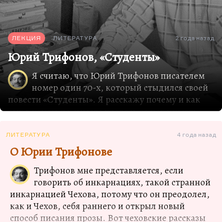
ЛЕКЦИЯ
ЛИТЕРАТУРА
2 года назад
Юрий Трифонов, «Студенты»
Я считаю, что Юрий Трифонов писателем
номер один 70-х, который стыдился своей
повести «Студенты». Я расскажу почему и как
ему в каком-то смысле удалось ее переписать.
Также расскажу о том, как «Московские повести»
открыли Советский Союз для европейского
ЛИТЕРАТУРА
4 года назад
читателя, и о писательском стиле Юрия
О Юрии Трифонове
Трифонова.
Трифонов мне представляется, если
1970-е самое интересное десятилетие, как я
говорить об инкарнациях, такой странной
думаю, в истории советской литературы.
инкарнацией Чехова, потому что он преодолел,
Десятилетия, с одной стороны, застойного,
как и Чехов, себя раннего и открыл новый
чрезвычайно мрачного, бесперспективного,
способ писания прозы. Вот чеховские рассказы
когда казалось, что Советский Союз будет вечно