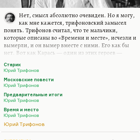
Нет, смысл абсолютно очевиден. Но я могу,
как мне кажется, трифоновский замысел
понять. Трифонов считал, что те мальчики,
которые описаны во «Времени и месте», исчезли и
вымерли, и он вымер вместе с ними. Его как бы
нет. Вот как Карась — один из этих героев —
погиб, он погиб вместе со своим поколением.
Старик
Выживший герой — это не совсем он, и
Юрий Трифонов
раздвоение это произошло еще в «Московских
Московские повести
повестях», вообще говоря, потому что
Юрий Трифонов
выживающая часть Трифонова, московский
Предварительные итоги
писатель,— это герой «Предварительных итогов»,
Юрий Трифонов
который, в общем, ненавидит себя заслуженно.
Время и место
Он есть в Трифонове, и это конформный
Юрий Трифонов
персонаж, он себя не любит. А есть Ребров,
Юрий Трифонов
который был он настоящий. В нем же уживались
писатель и историк, поэтому…