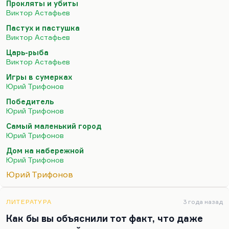
Прокляты и убиты
вот этот первый абзац из «Долгого прощания».
Виктор Астафьев
Хотя и «Дом на набережной» мне очень нравится
Пастух и пастушка
(это роман, безусловно, а не повесть).
Виктор Астафьев
Практически нет у Трифонова вещи, которая не
Царь-рыба
нравилась бы мне.
Виктор Астафьев
И «Старик» гениальная вещь, очень…
Игры в сумерках
Юрий Трифонов
Победитель
Юрий Трифонов
Самый маленький город
Юрий Трифонов
Дом на набережной
Юрий Трифонов
Юрий Трифонов
ЛИТЕРАТУРА
3 года назад
Как бы вы объяснили тот факт, что даже