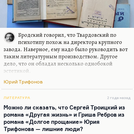
Бродский говорил, что Твардовский по
психотипу похож на директора крупного
завода. Наверное, ему надо было руководить вот
таким литературным производством. Другое
дело, что он обладал несколько однобокой
эстетикой.
Он действительно хорошо знал границы своего
Юрий Трифонов
вкуса. Но, слава Богу, он умел консультироваться
с другими людьми. И поэтому ему хватало
ЛИТЕРАТУРА
2 года назад
толерантности печатать Катаева, которого он не
Можно ли сказать, что Сергей Троицкий из
любил вовсе — позднего, уже мовистского
романа «Другая жизнь» и Гриша Ребров из
периода. Но он говорил, что зато оценит
романа «Долгое прощание» Юрия
аудитория журнала.
Трифонова — лишние люди?
У него хватало вкуса читать Трифонова и печатать