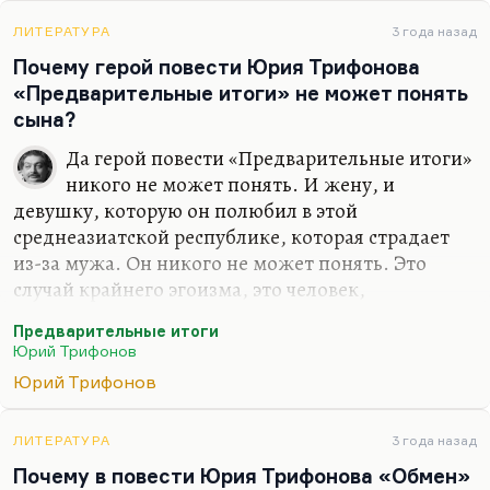
как раз эту конференцию, сказал: «Я как раз хотел
сказать: «А не Кутузов, скажем. Кутузов там
ЛИТЕРАТУРА
3 года назад
партиец». И мы сразу поняли друг друга. Кутузов
Почему герой повести Юрия Трифонова
— носитель партийной темы, и он
«Предварительные итоги» не может понять
малозаметный, и, в общем, неприятный герой. А
сына?
потому что героем становится тот, кто для нее…
Да герой повести «Предварительные итоги»
никого не может понять. И жену, и
девушку, которую он полюбил в этой
среднеазиатской республике, которая страдает
из-за мужа. Он никого не может понять. Это
случай крайнего эгоизма, это человек,
патологически зацикленный на себе. Та же
Предварительные итоги
история с отрицательным протагонистом:
Юрий Трифонов
человек, который только и может повторять про
Юрий Трифонов
себя:
«В доме повешенного не говорят о веревке, в доме
помешанного не говорят о жировке»
. Это врезается в
память сразу же. Герой «Предварительных
ЛИТЕРАТУРА
3 года назад
итогов» — это такой интеллигент, это пример
Почему в повести Юрия Трифонова «Обмен»