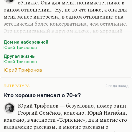
её ниже. Она для меня, понимаете, ниже в
одном отношении… Ну, не то что ниже, а она для
меня менее интересна, в одном отношении: она
эстетически более консервативна, чем остальные.
Это переписанный в другом ключе, но хороший
ранний роман Трифонова. Это такие сильно
Дом на набережной
усовершенствованные «Студенты». «Дом на
Юрий Трифонов
набережной» — там мне-то как раз больше всего
Другая жизнь
нравится зачин, вот это начало и финал, вот это:
Юрий Трифонов
«А вдруг чудо, ещё один поворот в его жизни?»
Вот
Юрий Трифонов
Шулепа для меня там интересный герой, потому
что он и не Глебов-Батон с его подлостью, и не
Лёва вот этот, который на самом деле с реального
ЛИТЕРАТУРА
2 года назад
прототипа списан, он для меня не Карась. А вот
Кто хорошо написал о 70-х?
Шулепа — такой трикстер тоже,…
Юрий Трифонов — безусловно, номер один.
Георгий Семёнов, конечно. Юрий Нагибин,
конечно, в частности «Терпение», да и многие его
валаамские рассказы, и многие рассказы о