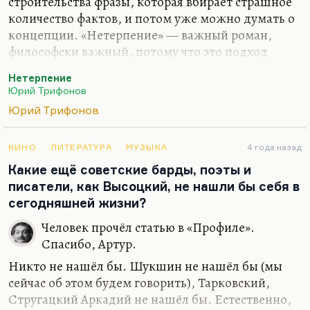
строительства фразы, которая вбирает страшное
количество фактов, и потом уже можно думать о
концепции. «Нетерпение» — важный роман,
философски важный, потому что это подход
Трифонова к его любимой теме: он пытается
Нетерпение
найти оправдание святым Русской революции. В
Юрий Трифонов
общем, это ответ на «Бесов». Желябов,
Юрий Трифонов
Кибальчич, Перовская — герои «Нетерпения» —
совсем не бесы. Что они были за люди? Вот на
этот вопрос отвечает Трифонов. Почему из этого
КИНО
ЛИТЕРАТУРА
МУЗЫКА
4 года назад
получился коммунизм? И почему коммунизм
Какие ещё советские барды, поэты и
закончился мещанством? И как соотносятся
писатели, как Высоцкий, не нашли бы себя в
коммунисты и мещане? И почему коммунисты
сегодняшней жизни?
лучше мещан? Это во многом роман об отце. Его
Человек прочёл статью в «Профиле».
надо читать в том же контексте,…
Спасибо, Артур.
Никто не нашёл бы. Шукшин не нашёл бы (мы
сейчас об этом будем говорить), Тарковский,
Стругацкий Аркадий не нашёл бы. Естественно,