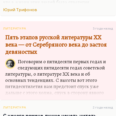
что в жизни этих людей была стратегия
самоуничтожения. Посмотрите, сколько сделал
Юрий Трифонов
Трифонов и с какой скоростью: каждый год по
большому роману (правда, после долгого
периода молчания). Ведь невозможно
ЛИТЕРАТУРА
3 года назад
представить, что «Другая жизнь», «Старик» и
Пять этапов русской литературы XX
«Нетерпение» написаны на протяжении одного
века — от Серебряного века до застоя
пятилетия.
девяностых
Дело в том, что такая интенсивность
саморастраты была не только протестом против
Поговорим о пятидесяти первых годах и
вялой и дряблой тогдашней жизни. Нет. Я
следующих пятидесяти годах советской
думаю, что люди чувствовали, что им мало
литературы, о литературе ХХ века и об
осталось, и торопились реализоваться по…
основных тенденциях. С высоты вот этого
пятидесятилетия нам предстоит спуск уже
дальше с этого холма, спуск в сторону явного
увядания советского проекта, а постсоветский
оказался ничем не лучше. С этой высоты я
ЛИТЕРАТУРА
2 года назад
расскажу, каким образом русская литература
С какого романа лучше начать читать