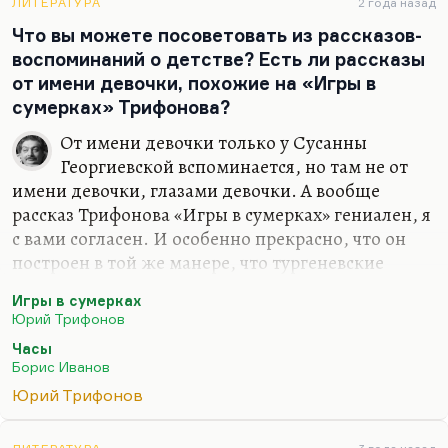
ЛИТЕРАТУРА
2 года назад
Что вы можете посоветовать из рассказов-
воспоминаний о детстве? Есть ли рассказы
от имени девочки, похожие на «Игры в
сумерках» Трифонова?
От имени девочки только у Сусанны
Георгиевской вспоминается, но там не от
имени девочки, глазами девочки. А вообще
рассказ Трифонова «Игры в сумерках» гениален, я
с вами согласен. И особенно прекрасно, что он
построен в той же манере, что тургеневские
«Часы», потому что мы видим ситуацию глазами
Игры в сумерках
подростка, мы не понимаем, почему этот
Юрий Трифонов
подросток…
Часы
То есть мы не понимаем девяносто процентов
Борис Иванов
происходящего, потому что подросток не
Юрий Трифонов
понимает, почему Давид так взъярился на казачка
Василька, а он подозревает, что Василек