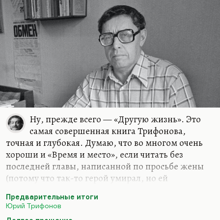
Я…
Ну, прежде всего — «Другую жизнь». Это
самая совершенная книга Трифонова,
точная и глубокая. Думаю, что во многом очень
хороши и «Время и место», если читать без
последней главы, написанной по просьбе жены
(потому что так-то герой умирал, но ей
захотелось, чтобы он жил, она увидела в этом
Предварительные итоги
мрачное предзнаменование). «Старик» — сильная
Юрий Трифонов
книга. «Дом на набережной».