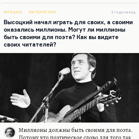
отношением к «Народной воле». И в том числе и
к русскому террору. Он ненавидел обывателя, он
МУЗЫКА
ЛИТЕРАТУРА
3 года назад
ставил старых большевиков выше этой
Высоцкий начал играть для своих, а своими
обывательщины в «Обмене», но надо было
оказались миллионы. Могут ли миллионы
разобраться и с отношением к старым
быть своими для поэта? Как вы видите
большевикам.
своих читателей?
Именно, Россия больна, но те методы, которые
предложены в «Нетерпении», они…
Миллионы должны быть своими для поэта.
Потому что поэтическое слово для того так