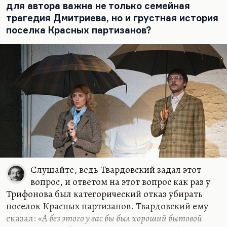
вырождения советского интеллигента, при этом
для автора важна не только семейная
умного, все понимающего. Трифонову и
трагедия Дмитриева, но и грустная история
понадобился такой неприятный герой, чтобы
поселка Красных партизанов?
его…
Слушайте, ведь Твардовский задал этот
вопрос, и ответом на этот вопрос как раз у
Трифонова был категорический отказ убирать
поселок Красных партизанов. Твардовский ему
сказал:
«А без этого у вас бы был хороший бытовой