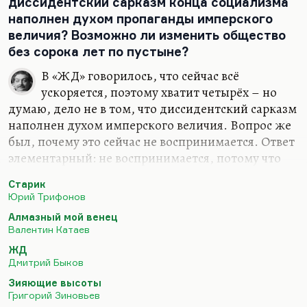
диссидентский сарказм конца социализма
наполнен духом пропаганды имперского
величия? Возможно ли изменить общество
без сорока лет по пустыне?
В «ЖД» говорилось, что сейчас всё
ускоряется, поэтому хватит четырёх – но
думаю, дело не в том, что диссидентский сарказм
наполнен духом имперского величия. Вопрос же
был, почему это сейчас не воспринимается. Ответ
элементарный: не воспринимается, потому что
культура постсоциалистическая, тех времён, была
Старик
рассчитана на умного читателя. Тоже
Юрий Трифонов
маргинального, зрелого, даже несколько
Алмазный мой венец
перезревшего, такой перезревший социализм.
Валентин Катаев
Это была литература, рассчитанная на созвучие
ЖД
душевное с тонким сложным человеком, который
Дмитрий Быков
опознаёт большую часть цитат в «Алмазном моём
Зияющие высоты
венце» и все цитаты у Ерофеева, который привык
Григорий Зиновьев
к гротескному мышлению, к преувеличению,