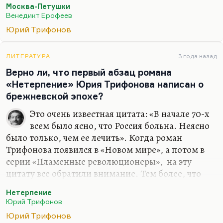
Москва-Петушки
которого тошнит от скучного реализма.…
Венедикт Ерофеев
Юрий Трифонов
ЛИТЕРАТУРА
3 года назад
Верно ли, что первый абзац романа
«Нетерпение» Юрия Трифонова написан о
брежневской эпохе?
Это очень известная цитата: «В начале 70-х
всем было ясно, что Россия больна. Неясно
было только, чем ее лечить». Когда роман
Трифонова появился в «Новом мире», а потом в
серии «Пламенные революционеры», на эту
цитату все обратили внимание. Тем более, что
она не прятала своих прямых аналогий.
Нетерпение
Я думаю, что Трифонов писал эту вещь для того,
Юрий Трифонов
чтобы концептуально разобраться со своим
Юрий Трифонов