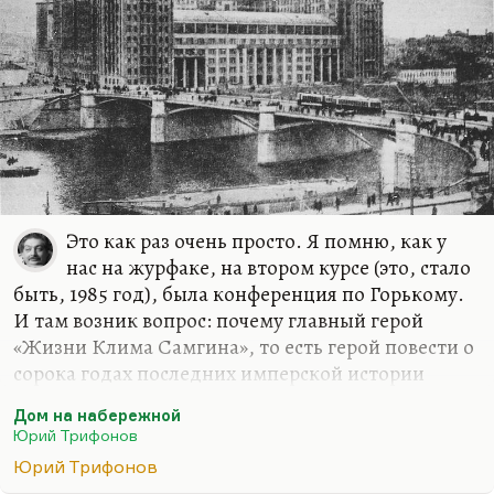
Это как раз очень просто. Я помню, как у
нас на журфаке, на втором курсе (это, стало
быть, 1985 год), была конференция по Горькому.
И там возник вопрос: почему главный герой
«Жизни Клима Самгина», то есть герой повести о
сорока годах последних имперской истории
России (как выяснилось, не последних, но тогда
Дом на набережной
казалось, что последних) — это Самгин? И я тогда
Юрий Трифонов
с места, помнится, сказал: «А не Кутузов,
Юрий Трифонов
скажем». И Владимир Якименко, который вел