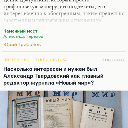
трифоновскую манеру, его подтексты, его
интерес именно к обостренным, таким предельно
заостренным человеческим отношениям
наиболее наглядно, мне кажется, и продолжает.
Каменный мост
У Петрушевской есть определенные черты.
Александр Терехов
Я думаю, что в романе Терехова «Каменный мост»
Юрий Трифонов
были определенные следы трифоновских
влияний, как и в его более ранних писаниях. Но
ЛИТЕРАТУРА
ПУБЛИЦИСТИКА
2 года назад
мне кажется, что он всё-таки не усвоил
Насколько интересен и нужен был
трифоновскую манеру, трифоновскую плотность
Александр Твардовский как главный
фразы, трифоновскую насыщенность намеками.
редактор журнала «Новый мир»?
Он берет скорее трифоновским синтаксисом —
что тоже имитируется довольно трудно, кстати.
Так, из…