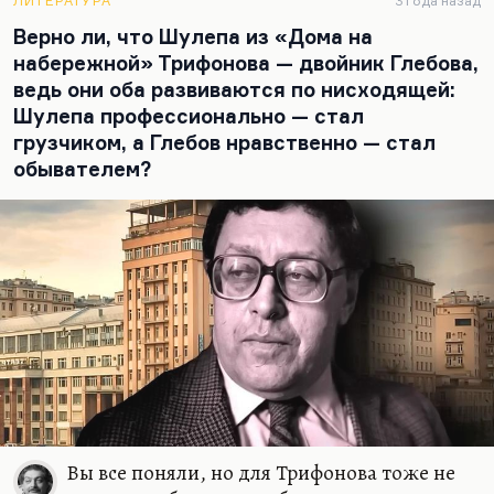
ЛИТЕРАТУРА
3 года назад
соблазнит его возлюбленную черногубку. Мы не
Верно ли, что Шулепа из «Дома на
понимаем, почему поссорились братья. Мы-то
набережной» Трифонова — двойник Глебова,
знаем, что Порфирий Петрович (тоже краденое
ведь они оба развиваются по нисходящей:
имя) фактически донес на брата, по крайней…
Шулепа профессионально — стал
грузчиком, а Глебов нравственно — стал
обывателем?
Вы все поняли, но для Трифонова тоже не