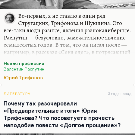
Во-первых, я не ставлю в один ряд
Стругацких, Трифонова и Шукшина. Это
всё-таки люди разные, явления разнокалиберные.
Распутин — безусловно, замечательное явление
семидесятых годов. В том, что он писал после —
например, в рассказе «Сеня едет», в потрясающей
повести «Нежданно-негаданно» и отчасти даже в
Новая профессия
«Дочери Ивана, матери Ивана» — проблески
Валентин Распутин
былого таланта мелькают. Но начиная с
Юрий Трифонов
«Пожара», как мне кажется, Распутин как
писатель резко всё-таки… не скажу
«деградирует», но он попадает во власть идеи.
ЛИТЕРАТУРА
3 года назад
Это не всегда для писателя плохо, разные бывают
Почему так разочаровали
идеи, но эта идея из тех, которая губит любой
«Предварительные итоги» Юрия
талант. Я это часто наблюдал. Может быть,
Трифонова? Что посоветуете прочесть
наконец смертоносность этой идеи станет
наподобие повести «Долгое прощание»?
очевидна.