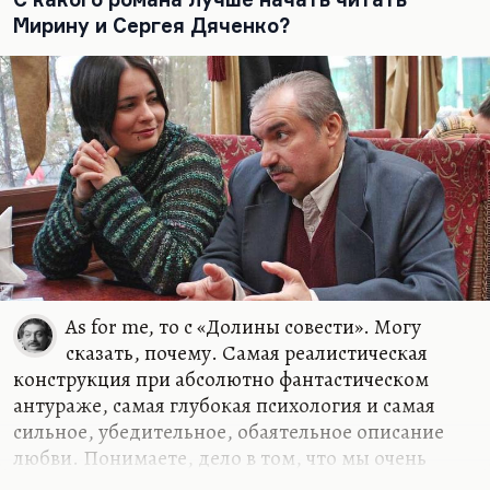
связана с русской историей. Вот эти связи
Мирину и Сергея Дяченко?
историко-литературные нам и важно
проследить.
Русская литература совершенно четко в ХХ веке
делится на пять этапов. Первый этап, условно
говоря, с 1894 года по 1929, со сборника «Русские
символисты» до разгрома обериутов, это
Серебряный век. Серебряный век, это тот
период русского…
As for me, то с «Долины совести». Могу
сказать, почему. Самая реалистическая
конструкция при абсолютно фантастическом
антураже, самая глубокая психология и самая
сильное, убедительное, обаятельное описание
любви. Понимаете, дело в том, что мы очень
часто с любовью путаем зависимость. Иногда