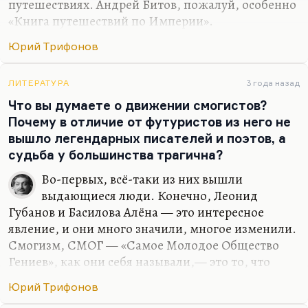
путешествиях. Андрей Битов, пожалуй, особенно
«Книга путешествий по Империи».
Ну и потом, я недавно в статье о Росте написал
Юрий Трифонов
же, что тогда Юрий Рост, или Анатолий
Стреляный, или в значительной степени,
ЛИТЕРАТУРА
3 года назад
конечно, публицисты «Литературки», такие как
Что вы думаете о движении смогистов?
Богат, они как-то были летописцами эпохи не в
Почему в отличие от футуристов из него не
меньшей степени, чем первоклассные писатели.
вышло легендарных писателей и поэтов, а
И Руденко старалась. Ну, наверное, нельзя не
судьба у большинства трагична?
назвать публицистов-известинцев лучших. То
есть журналистика тех времён, собранная в
Во-первых, всё-таки из них вышли
книжке, остаётся блистательной летописью.
выдающиеся люди. Конечно, Леонид
Губанов и Басилова Алёна — это интересное
явление, и они много значили, многое изменили.
Смогизм, СМОГ — «Самое Молодое Общество
Гениев», как они себя называли,— это то, что
существовало во второй половине 60-х в Москве.
Юрий Трифонов
Началось ещё в первой, но процвело по-