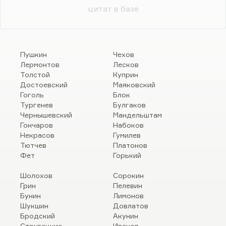
цитат в базе
Пушкин
Чехов
Лермонтов
Лесков
Толстой
Куприн
Достоевский
Маяковский
Гоголь
Блок
Тургенев
Булгаков
Чернышевский
Мандельштам
Гончаров
Набоков
Некрасов
Гумилев
Тютчев
Платонов
Фет
Горький
Шолохов
Сорокин
Грин
Пелевин
Бунин
Лимонов
Шукшин
Довлатов
Бродский
Акунин
Стругацкие
Иванов