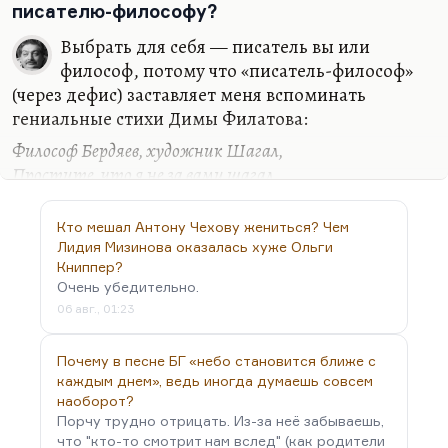
писателю-философу?
Выбрать для себя — писатель вы или
философ, потому что «писатель-философ»
(через дефис) заставляет меня вспоминать
гениальные стихи Димы Филатова:
Философ Бердяев, художник Шагал,
Простите, что я не за вами шагал,
Простите, за вами меня не пускал
Художник-философ Пердяев-Шакал.
Кто мешал Антону Чехову жениться? Чем
Лидия Мизинова оказалась хуже Ольги
Мне кажется, что художник-философ — это
Книппер?
немножко неправильно. Ну, исключения
Очень убедительно.
единичны. Я не знаю, ну… Наверное, «Философия
06 авг., 01:23
одного переулка» Александра Пятигорского.
Наверное, кое-что из прозы Юрия Мамлеева,
Почему в песне БГ «небо становится ближе с
прежде всего философа-мыслителя, ну и
каждым днем», ведь иногда думаешь совсем
художника сильного. А вот, скажем, «Зияющие
наоборот?
высоты» Григория Зиновьева, по-моему, сейчас
Порчу трудно отрицать. Из-за неё забываешь,
что "кто-то смотрит нам вслед" (как родители
читать уже невозможно. Ну, в любом…