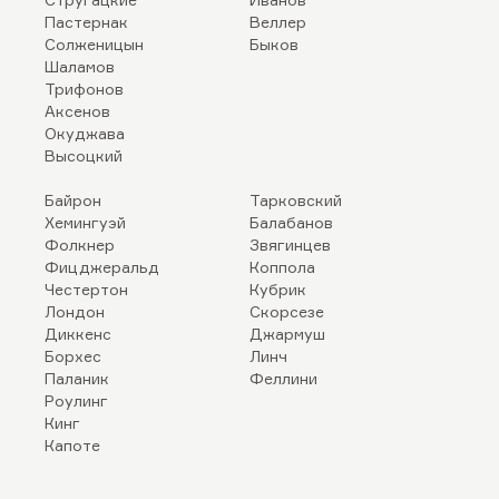
Пастернак
Веллер
Солженицын
Быков
Шаламов
Трифонов
Аксенов
Окуджава
Высоцкий
Байрон
Тарковский
Хемингуэй
Балабанов
Фолкнер
Звягинцев
Фицджеральд
Коппола
Честертон
Кубрик
Лондон
Скорсезе
Диккенс
Джармуш
Борхес
Линч
Паланик
Феллини
Роулинг
Кинг
Капоте