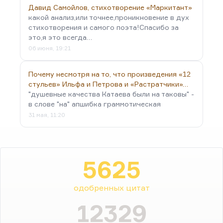
Давид Самойлов, стихотворение «Маркитант»
какой анализ,или точнее,проникновение в дух
стихотворения и самого поэта!Спасибо за
это,я это всегда…
06 июня, 19:21
Почему несмотря на то, что произведения «12
стульев» Ильфа и Петрова и «Растратчики»…
"душевные качества Катаева были на таковы" -
в слове "на" апшибка граммотическая
31 мая, 11:20
5625
одобренных цитат
12329