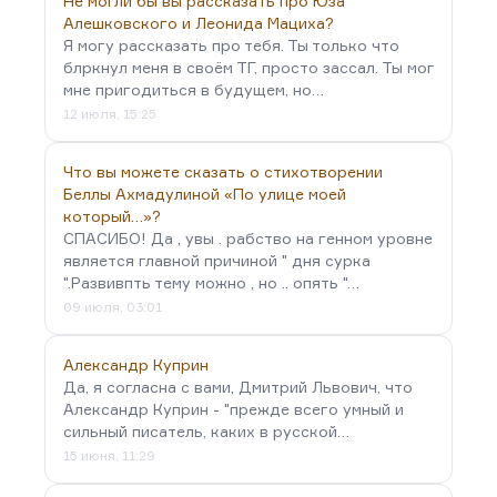
Не могли бы вы рассказать про Юза
Алешковского и Леонида Мациха?
Я могу рассказать про тебя. Ты только что
блркнул меня в своём ТГ, просто зассал. Ты мог
мне пригодиться в будущем, но…
12 июля, 15:25
Что вы можете сказать о стихотворении
Беллы Ахмадулиной «По улице моей
который…»?
СПАСИБО! Да , увы . рабство на генном уровне
является главной причиной " дня сурка
".Развивпть тему можно , но .. опять "…
09 июля, 03:01
Александр Куприн
Да, я согласна с вами, Дмитрий Львович, что
Александр Куприн - "прежде всего умный и
сильный писатель, каких в русской…
15 июня, 11:29