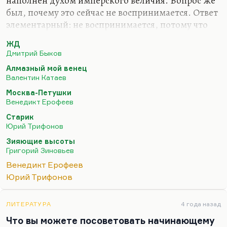
наполнен духом имперского величия. Вопрос же
был, почему это сейчас не воспринимается. Ответ
элементарный: не воспринимается, потому что
культура постсоциалистическая, тех времён, была
ЖД
рассчитана на умного читателя. Тоже
Дмитрий Быков
маргинального, зрелого, даже несколько
Алмазный мой венец
перезревшего, такой перезревший социализм.
Валентин Катаев
Это была литература, рассчитанная на созвучие
Москва-Петушки
душевное с тонким сложным человеком, который
Венедикт Ерофеев
опознаёт большую часть цитат в «Алмазном моём
Старик
венце» и все цитаты у Ерофеева, который привык
Юрий Трифонов
к гротескному мышлению, к преувеличению,
Зияющие высоты
которого тошнит от скучного реализма.…
Григорий Зиновьев
Венедикт Ерофеев
Юрий Трифонов
ЛИТЕРАТУРА
4 года назад
Что вы можете посоветовать начинающему