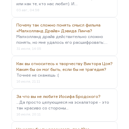
или как те, кто нас любит). И…
03 авг., 04:58
Почему так сложно понять смысл фильма
«Малхолланд Драйв» Дэвида Линча?
Малхолланд драйв действительно сложно
понять, но мне удалось его расшифровать:…
31 июля, 14:05
Как вы относитесь к творчеству Виктора Цоя?
Каким бы он мог быть, если бы не трагедия?
Точнее не скажешь :(
16 июля, 21:11
За что вы не любите Иосифа Бродского?
...Да просто целующиеся на эскалаторе - это
так красиво со стороны...
16 июля, 20:11