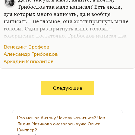
Грибоедов так мало написал? Есть люди,
для которых много написать, да и вообще
написать – не главное, они хотят прыгнуть выше
головы. Один раз прыгнуть выше головы –
совершенно достаточно. Грибоедов написал два
совершенно гениальных вальса, одну
Венедикт Ерофеев
потрясающую драматическую поэму, очень
Александр Грибоедов
хороший очерк о петербургском наводнении 24
Аркадий Ипполитов
года, такой документальный очерк в русской
литературе. Ну у него достаточно много было и
дипломатических, и научных, и литературных
завоеваний. Повторять их он не считал нужным.
Следующие
Он ещё задумывал пред смертью трагедию в
стихах «Грузинская ночь», она выходила немного
риторична. Но думаю, что, кстати говоря,
Тынянов не ошибался,…
Кто мешал Антону Чехову жениться? Чем
Лидия Мизинова оказалась хуже Ольги
Книппер?