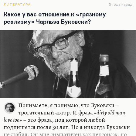
Также расскажу о том, как «Московские повести»
ЛИТЕРАТУРА
3 года назад
открыли Советский Союз для европейского
Какое у вас отношение к «грязному
читателя, и о писательском стиле Юрия
реализму» Чарльза Буковски?
Трифонова.
1970-е самое интересное десятилетие, как я
думаю, в истории советской литературы.
Десятилетия, с одной стороны, застойного,
чрезвычайно мрачного, бесперспективного,
когда казалось, что Советский Союз будет вечно
умирать, как какая-нибудь социалистическая
Венеция, а с другой стороны, никогда, вот здесь
я за свои слова отвечаю, никогда, ни в
двадцатые, ни в шестидесятые, не работало…
Понимаете, я понимаю, что Буковски –
трогательный автор. И фраза
«dirty old man
love too»
– это фраза, под которой любой
подпишется после 30 лет. Но я никогда Буковски
не любил. Он мне симпатичен как персонаж, но