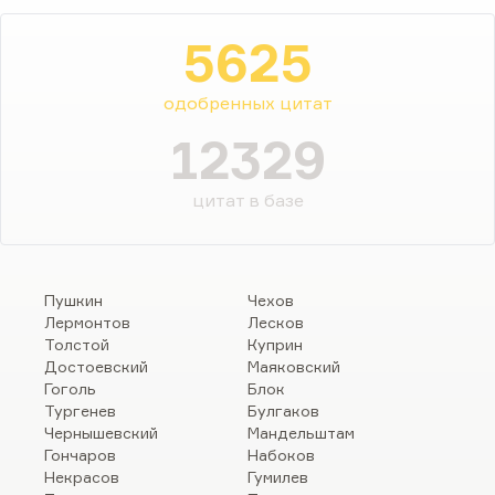
5625
одобренных цитат
12329
цитат в базе
Пушкин
Чехов
Лермонтов
Лесков
Толстой
Куприн
Достоевский
Маяковский
Гоголь
Блок
Тургенев
Булгаков
Чернышевский
Мандельштам
Гончаров
Набоков
Некрасов
Гумилев