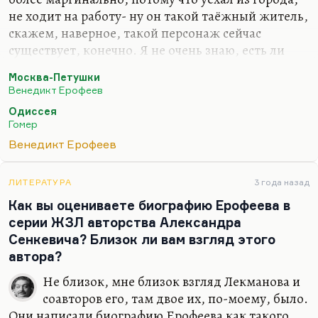
не ходит на работу- ну он такой таёжный житель,
скажем, наверное, такой персонаж сейчас
существует, конечно. Я не очень знаю, есть ли
сейчас что-то вроде поколения дворников и
Москва-Петушки
ночных сторожей. Думаю, нет. Но
Венедикт Ерофеев
разнообразные, это именно не выживальцы,
Одиссея
говоря словами Линор Горалик, о не те, кто
Гомер
выживают любой ценой – а это люди склада
Венедикт Ерофеев
Хвостенко,
«Хочу лежать с любимой рядом, а с
нелюбимой не хочу»
. Очень высокой степени
внутренней свободы, внутреннего несогласия со
ЛИТЕРАТУРА
3 года назад
всей этой позорной скучной ерундой — вот так бы
Как вы оцениваете биографию Ерофеева в
я сказал. Иванов на остановке. Кстати, я оказывал
серии ЖЗЛ авторства Александра
всегда,…
Сенкевича? Близок ли вам взгляд этого
автора?
Не близок, мне близок взгляд Лекманова и
соавторов его, там двое их, по-моему, было.
Они написали биографию Ерофеева как такого