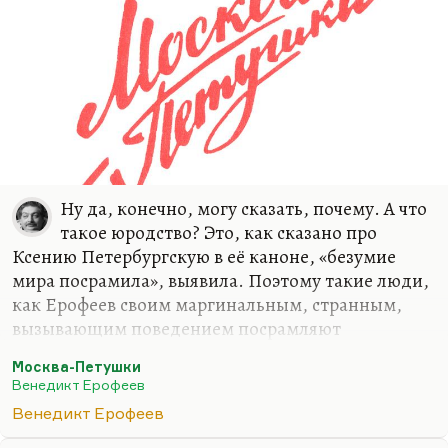
Ну да, конечно, могу сказать, почему. А что
такое юродство? Это, как сказано про
Ксению Петербургскую в её каноне, «безумие
мира посрамила», выявила. Поэтому такие люди,
как Ерофеев своим маргинальным, странным,
вызывающим поведением посрамляют
чрезвычайную примитивность и пошлость такого
Москва-Петушки
общественно полезного труда, такого поведения
Венедикт Ерофеев
конформного. Юродивый ведь потому и ведёт
Венедикт Ерофеев
себя с вызовом, оскорбительно, что он от