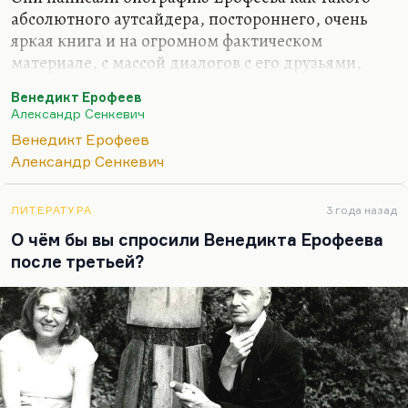
абсолютного аутсайдера, постороннего, очень
яркая книга и на огромном фактическом
материале, с массой диалогов с его друзьями,
женщинами, отпрысками. Это очень серьёзное
Венедикт Ерофеев
произведение, которое я прочёл с наслаждением.
Александр Сенкевич
Всё остальное, что о Ерофееве написано,
Венедикт Ерофеев
биографический жанр я имею в виду, кажется
Александр Сенкевич
мне довольно однобоким.
ЛИТЕРАТУРА
3 года назад
О чём бы вы спросили Венедикта Ерофеева
после третьей?