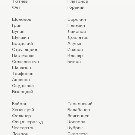
Тютчев
Платонов
Фет
Горький
Шолохов
Сорокин
Грин
Пелевин
Бунин
Лимонов
Шукшин
Довлатов
Бродский
Акунин
Стругацкие
Иванов
Пастернак
Веллер
Солженицын
Быков
Шаламов
Трифонов
Аксенов
Окуджава
Высоцкий
Байрон
Тарковский
Хемингуэй
Балабанов
Фолкнер
Звягинцев
Фицджеральд
Коппола
Честертон
Кубрик
Лондон
Скорсезе