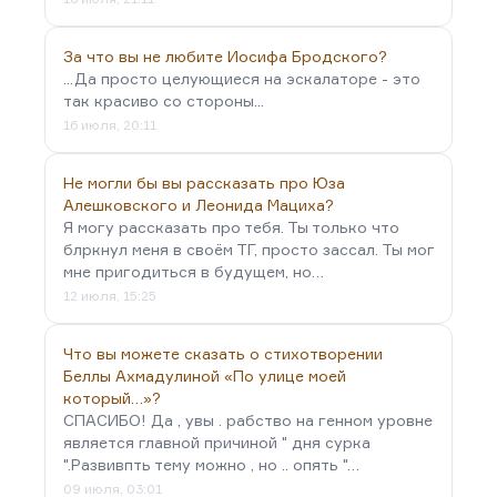
За что вы не любите Иосифа Бродского?
...Да просто целующиеся на эскалаторе - это
так красиво со стороны...
16 июля, 20:11
Не могли бы вы рассказать про Юза
Алешковского и Леонида Мациха?
Я могу рассказать про тебя. Ты только что
блркнул меня в своём ТГ, просто зассал. Ты мог
мне пригодиться в будущем, но…
12 июля, 15:25
Что вы можете сказать о стихотворении
Беллы Ахмадулиной «По улице моей
который…»?
СПАСИБО! Да , увы . рабство на генном уровне
является главной причиной " дня сурка
".Развивпть тему можно , но .. опять "…
09 июля, 03:01