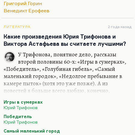
Григорий Горин
Бедовые времена, когда рыцарь становится
Венедикт Ерофеев
аутсайдером.
Кстати говоря, попытка Абдулова сыграть
ЛИТЕРАТУРА
2 года назад
Ланцелота не удалась. У него Ланцелот получился
Какие произведения Юрия Трифонова и
неубедительным: получился такой быдловатый
Виктора Астафьева вы считаете лучшими?
персонаж, но в очках. Это должен был кто-то
другой. Я не знаю, кого имел ввиду Шварц.
У Трифонова, понятное дело, рассказы
Наверное, человека вроде себя. А кто мог сыграть
второй половины 60-х: «Игры в сумерках»,
Шварца? Только ранний Гердт, в «Фокуснике».
«Победитель», «Голубиная гибель», «Самый
Молодой Гердт – ведь это было…
маленький городок», «Недолгое пребывание в
камере пыток» (хотя это уже позже). А из
повестей я больше всего люблю, конечно,
«Долгое прощание». Просто, понимаете, «Долгое
Игры в сумерках
прощание» на уровне прозы, на уровне языка
Юрий Трифонов
сделано совершенно волшебно. Когда меня
Победитель
спрашивают школьники, как писать прозу, что
Юрий Трифонов
мне представляется идеальным, я всегда читаю
Самый маленький город
вот этот первый абзац из «Долгого прощания».