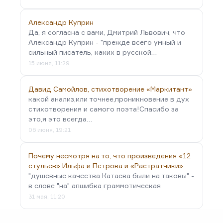
Александр Куприн
Да, я согласна с вами, Дмитрий Львович, что
Александр Куприн - "прежде всего умный и
сильный писатель, каких в русской…
15 июня, 11:29
Давид Самойлов, стихотворение «Маркитант»
какой анализ,или точнее,проникновение в дух
стихотворения и самого поэта!Спасибо за
это,я это всегда…
06 июня, 19:21
Почему несмотря на то, что произведения «12
стульев» Ильфа и Петрова и «Растратчики»…
"душевные качества Катаева были на таковы" -
в слове "на" апшибка граммотическая
31 мая, 11:20