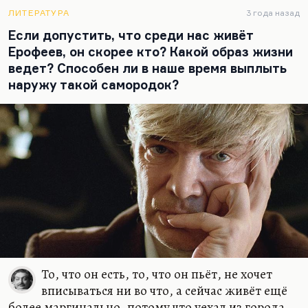
противного демонстрирует глубину всеобщего
страха, ханжества, фарисейства. Юродивый – это
ЛИТЕРАТУРА
3 года назад
человек, отринувший страх, ведущий себя так,
Если допустить, что среди нас живёт
как себя не ведут. Как Цветаева говорила:
«Если
Ерофеев, он скорее кто? Какой образ жизни
вам скажут, так никто не делает, отвечайте – а я
ведет? Способен ли в наше время выплыть
кто»
. В этом плане Ерофеев и его…
наружу такой самородок?
То, что он есть, то, что он пьёт, не хочет
вписываться ни во что, а сейчас живёт ещё
более маргинально, потому что уехал из города,