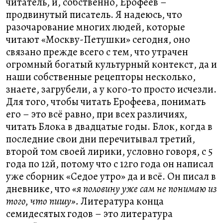
читатель, и, собственно, Ерофеев –
продвинутый писатель. Я надеюсь, что
разочарование многих людей, которые
читают «Москву-Петушки» сегодня, оно
связано прежде всего с тем, что утрачен
огромный богатый культурный контекст, да и
наши собственные рецепторы несколько,
знаете, загрубели, а у кого-то просто исчезли.
Для того, чтобы читать Ерофеева, понимать
его – это всё равно, при всех различиях,
читать Блока в двадцатые годы. Блок, когда в
последние свои дни перечитывал третий,
второй том своей лирики, условно говоря, с 5
года по 12й, потому что с 12го года он написал
уже сборник «Седое утро» да и всё. Он писал в
дневнике, что
«я половину уже сам не понимаю из
того, что пишу».
Литература конца
семидесятых годов – это литература