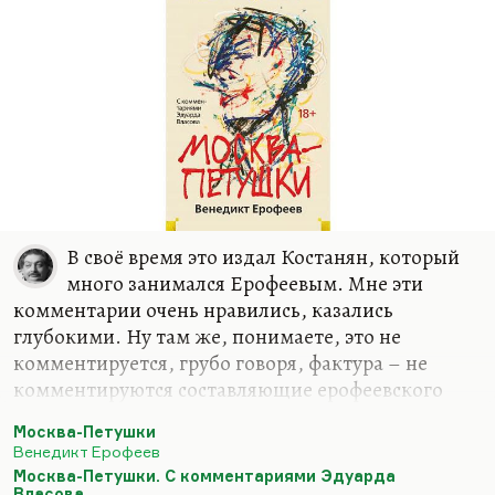
трагических в русской литературе.
В своё время это издал Костанян, который
много занимался Ерофеевым. Мне эти
комментарии очень нравились, казались
глубокими. Ну там же, понимаете, это не
комментируется, грубо говоря, фактура – не
комментируются составляющие ерофеевского
языка, библейские, газетные и так далее – а
Москва-Петушки
комментируются, в основном, реалии, которые
Венедикт Ерофеев
позабыты. Ну что такое кориандровая, например,
Москва-Петушки. С комментариями Эдуарда
Власова