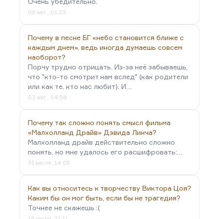
Очень убедительно.
06 авг., 01:23
Почему в песне БГ «небо становится ближе с
каждым днем», ведь иногда думаешь совсем
наоборот?
Порчу трудно отрицать. Из-за неё забываешь,
что "кто-то смотрит нам вслед" (как родители
или как те, кто нас любит). И…
03 авг., 04:58
Почему так сложно понять смысл фильма
«Малхолланд Драйв» Дэвида Линча?
Малхолланд драйв действительно сложно
понять, но мне удалось его расшифровать:…
31 июля, 14:05
Как вы относитесь к творчеству Виктора Цоя?
Каким бы он мог быть, если бы не трагедия?
Точнее не скажешь :(
16 июля, 21:11