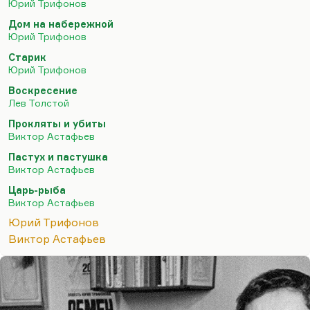
Юрий Трифонов
Хотя и «Дом на набережной» мне очень нравится
Дом на набережной
(это роман, безусловно, а не повесть).
Юрий Трифонов
Практически нет у Трифонова вещи, которая не
Старик
нравилась бы мне.
Юрий Трифонов
И «Старик» гениальная вещь, очень…
Воскресение
Лев Толстой
Прокляты и убиты
Виктор Астафьев
Пастух и пастушка
Виктор Астафьев
Царь-рыба
Виктор Астафьев
Юрий Трифонов
Виктор Астафьев