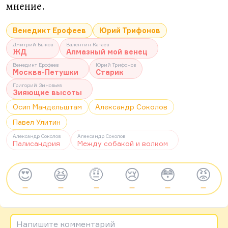
мнение.
Венедикт Ерофеев
Юрий Трифонов
Дмитрий Быков
Валентин Катаев
ЖД
Алмазный мой венец
Венедикт Ерофеев
Юрий Трифонов
Москва-Петушки
Старик
Григорий Зиновьев
Зияющие высоты
Осип Мандельштам
Александр Соколов
Павел Улитин
Александр Соколов
Александр Соколов
Палисандрия
Между собакой и волком
😍
😆
🤨
😢
😳
😡
—
—
—
—
—
—
Напишите комментарий