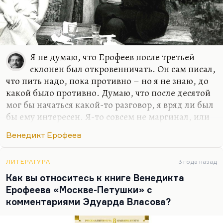
Я не думаю, что Ерофеев после третьей
склонен был откровенничать. Он сам писал,
что пить надо, пока противно – но я не знаю, до
какой было противно. Думаю, что после десятой
мог бы начаться какой-то разговор, я вряд ли был
бы ему интересен. Я-то совсем не маргинал, или
если рассматривать меня как маргинала – то
Венедикт Ерофеев
какой-то маргинал другого рода. Совершенно не
его типа, не его склада. И вот эта мания
саморазрушения – я могу её уважать, но
ЛИТЕРАТУРА
3 года назад
исповедовать её, пробовать я никогда бы не смог,
Как вы относитесь к книге Венедикта
поэтому разговор бы не сложился. Я бы просто
Ерофеева «Москве-Петушки» с
смотрел на него с бесконечным обожанием и
комментариями Эдуарда Власова?
жалостью, потому что судьба его одна из самых