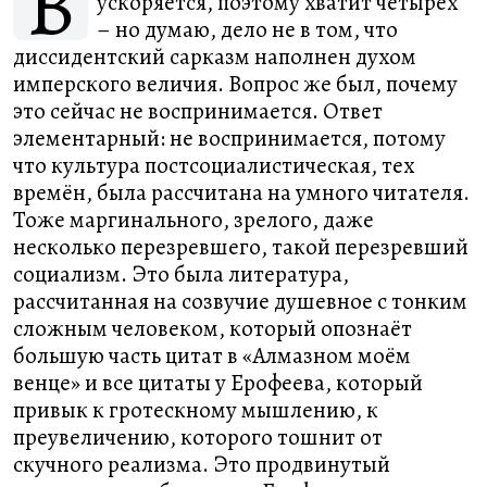
В
ускоряется, поэтому хватит четырёх
– но думаю, дело не в том, что
диссидентский сарказм наполнен духом
имперского величия. Вопрос же был, почему
это сейчас не воспринимается. Ответ
элементарный: не воспринимается, потому
что культура постсоциалистическая, тех
времён, была рассчитана на умного читателя.
Тоже маргинального, зрелого, даже
несколько перезревшего, такой перезревший
социализм. Это была литература,
рассчитанная на созвучие душевное с тонким
сложным человеком, который опознаёт
большую часть цитат в «Алмазном моём
венце» и все цитаты у Ерофеева, который
привык к гротескному мышлению, к
преувеличению, которого тошнит от
скучного реализма. Это продвинутый