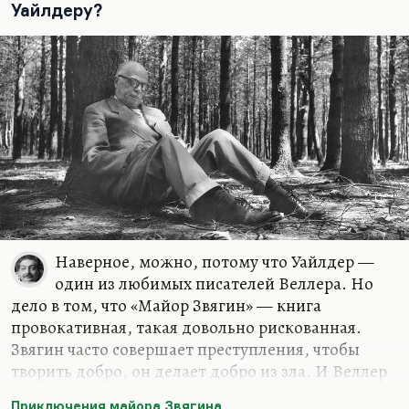
Уайлдеру?
…
Наверное, можно, потому что Уайлдер —
один из любимых писателей Веллера. Но
дело в том, что «Майор Звягин» — книга
провокативная, такая довольно рискованная.
Звягин часто совершает преступления, чтобы
творить добро, он делает добро из зла. И Веллер
скорее ставит вопрос.
Приключения майора Звягина