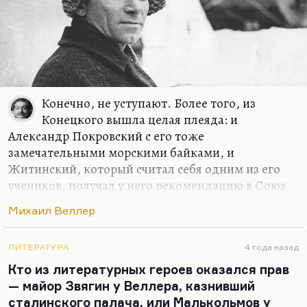
Конечно, не уступают. Более того, из
Конецкого вышла целая плеяда: и
Александр Покровский с его тоже
замечательными морскими байками, и
Житинский, который считал себя одним из его
учеников, получал у него рекомендацию в Союз
писателей и написал об этом рассказ
Михаил Веллер
замечательный, и, конечно, Веллер, который
находился довольно долго под прямым его
влиянием, хотя, естественно, интонации
ЛИТЕРАТУРА
4 года назад
Конецкого он никогда не копировал.
Кто из литературных героев оказался прав
— майор Звягин у Веллера, казнивший
Конецкий — один из очень немногих людей в
сталинского палача, или Малькольмов у
русской литературе, которые замечательно умели