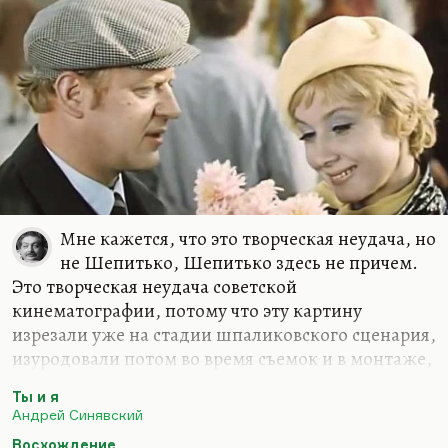
Мне кажется, что это творческая неудача, но
не Шепитько, Шепитько здесь не причем.
Это творческая неудача советской
кинематографии, потому что эту картину
изрезали уже на стадии шпаликовского сценария,
изуродовали потом во время съемок и в монтаже,
и она сделала не то, что она хотела — этот фильм
Ты и я
кризисный, чтобы получился невероятный, чудом
Андрей Синявский
состоявшийся шедевр «Восхождение». А думаю,
Восхождение