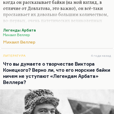
когда он рассказывает байки (на мой взгляд, в
отличие от Довлатова, это важно), он всё-таки
прослаивает их довольно большим количеством,
во-первых, очень патетических великолепных
кусков. Вот эпилог «Легенд Невского проспекта»
Легенды Арбата
поражал меня своим совершенно колокольным
Михаил Веллер
звучанием, таким похоронным; это часы, которые
Михаил Веллер
отбивали нам всем великую смену эпох. И потом,
всё-таки Веллер всё время решает одну и ту же
философскую задачу — он пытается даже в самых
ЛИТЕРАТУРА
4 года назад
развлекательных текстах ответить на вопрос:
Что вы думаете о творчестве Виктора
почему люди, зная, что добро и что зло, всё равно
Конецкого? Верно ли, что его морские байки
поступают неправильно? И он на этот вопрос, по-
ничем не уступают «Легендам Арбата»
моему, отвечает…
Веллера?