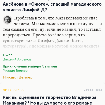
Аксёнова в «Ожоге», спасший магаданского
писать от первого лица и о самом себе — без
чекиста Лимфой-Д?
самолюбования, без трагических нот, с должной
долей самоиронии; и при этом это не про себя, а
Проблема в том, что Малькольмов не спас
про мир через себя всё-таки. Все эти его
чекиста, Малькольмов влил в него душу — и
полярные…
тем самым он его, ну, если не казнил, то заставил
переродиться. Просто Аксёнов верил, что
существует такая Лимфа-Д (может быть,
литература), с помощью которой можно чекиста
заставить стать другим человеком, у него душа
Ожог
отрастает вследствие этого. А Веллер не верит. И
Василий Аксенов
он вообще гораздо пессимистичнее Аксёнова,
Приключения майора Звягина
гораздо мрачнее и гораздо в каком-то смысле
Михаил Веллер
бессолнечнее его.
Михаил Веллер
Я целиком в данном случае на стороне
Малькольмова, потому что я верю в возможность
ЛИТЕРАТУРА
2 года назад
человека переродиться. Понимаете, даже мне не
Как вы оцениваете творчество Владимира
важно, верю я или нет. Мне важно, что в
Маканина? Что вы думаете о его романе
литературе это получилось очень сильно, когда