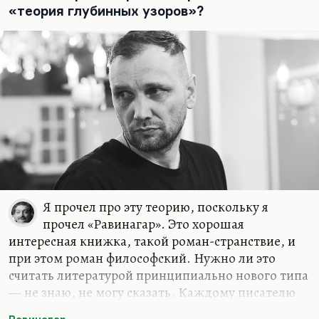
«теория глубинных узоров»?
Я прочел про эту теорию, поскольку я
прочел «Равинагар». Это хорошая
интересная книжка, такой роман-странствие, и
при этом роман философский. Нужно ли это
считать литературой принципиально нового типа
— не знаю, не могу сказать. Каждому писателю
(думаю, это как болезнь роста) нужна все