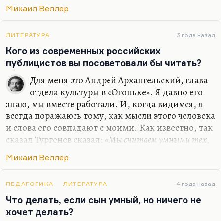
наслаждаться искусством, пассивно им
Михаил Веллер
интересоваться будет всегда сравнительно
небольшой процент населения — ну никак не
больше пятой части, по моим данным.
ЛИТЕРАТУРА
3 года назад
Кого из современных российских
Идея Третьего Завета связана с другим. Человек,
публицистов вы посоветовали бы читать?
безусловно, эволюционирует. И чем более он
эволюционирует… Вот главная линия эволюции,
Для меня это Андрей Архангельский, глава
как мне кажется, она направлена всё-таки прочь
отдела культуры в «Огоньке». Я давно его
от имманентности, от данности к рукотворности.
знаю, мы вместе работали. И, когда видимся, я
Человек всё больше эмансипируется от того,…
всегда поражаюсь тому, как мысли этого человека
и слова его совпадают с моими. Как известно, так
сказал Тургенев сказал:
«Мы считаем умными тех,
кто с нами согласен»
. Но дело не в этом, а дело в
Михаил Веллер
том, что он выражает эти мысли с удивительной
точностью и яркостью. Да и вообще он яркий
человек. Я очень его люблю и желаю ему
ПЕДАГОГИКА
ЛИТЕРАТУРА
4 года назад
всяческого успеха.
Что делать, если сын умный, но ничего не
хочет делать?
Естественно, я всегда с интересом читаю Веллера,