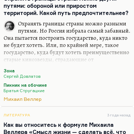
Я не думаю, что «Бомж» – это привлекательный
путями: обороной или приростом
для него социальный статус, а вот «Хочу быть
территорий. Какой путь предпочтительнее?
дворником» –…
Охранять границы страны можно разными
путями. Но Россия избрала самый забавный.
Она пытается построить государство, куда никто
не будет хотеть. Или, по крайней мере, такое
государство, куда будут хотеть преимущественно
старые кинозвезды, страдающие от
невостребованности или налогов.
Зона
Это хороший способ охраны границ — создать
Сергей Довлатов
такое заколдованное место, куда никто не хотел
Пикник на обочине
бы сунуться. Куда и завоеватели бы не совались,
Братья Стругацкие
потому что мало того, что есть ядерное оружие,
Михаил Веллер
но есть и опыт просто невозможности справиться
с огромными пространствами, с духом народа и
ЛИТЕРАТУРА
3 года назад
так далее. И иммигранты не совались бы, потому
Как вы относитесь к формуле Михаила
что преимущества жизни в России не доказаны.
Веллера «Смысл жизни — сделать всё, что