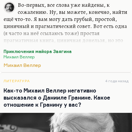
хотя он не публицист, Никиту Елисеева, хотя он
Во-первых, все слова уже найдены, к
скорее критик. Есть другие авторы, которые мне
сожалению. Ну, вы можете, конечно, найти
крайне интересны.
ещё что-то. Я вам могу дать грубый, простой,
циничный и прагматический совет. Вот есть одна
(я часто на неё ссылаюсь тоже) простая
прагматичная книга, циничная донельзя, но это
работает. Это Веллер, «Приключения майора
Приключения майора Звягина
Звягина». Это роман, который обвиняли во всех
Михаил Веллер
смертных греха. Он и провокативный, и польза
Михаил Веллер
убийства там доказывается, и «Надежда в Боге, а
сила в руце!», надпись на клинке Мазепы, там
упоминается. Ну, это достаточно жестокая книга.
ЛИТЕРАТУРА
4 года назад
Она на меня самого подействовала так, знаете,
Как-то Михаил Веллер негативно
как будто я кипяточку глотнул.
высказался о Данииле Гранине. Какое
отношение к Гранину у вас?
Но там есть глава, которая называется «Будем
живы — не помрём». Она спекулятивная,…