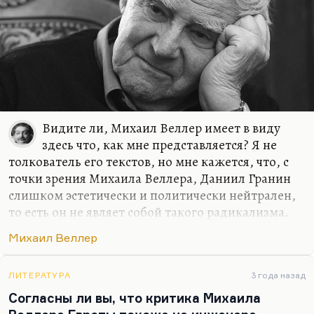
Видите ли, Михаил Веллер имеет в виду
здесь что, как мне представляется? Я не
толкователь его текстов, но мне кажется, что, с
точки зрения Михаила Веллера, Даниил Гранин
слишком эстетически и политически нейтрален,
то есть он не являет собой такого радикализма.
Может быть, именно в силу этой нейтральности
Михаил Веллер
он и оказался таким долгожителем, дай бог ему
сто лет и более. Потому что он действительно,
как и герой его повести «Эта странная жизнь»,
ЛИТЕРАТУРА
3 года назад
удивительно расчётлив (расчётлив — в хорошем
Согласны ли вы, что критика Михаила
смысле), он действительно держит очень точно