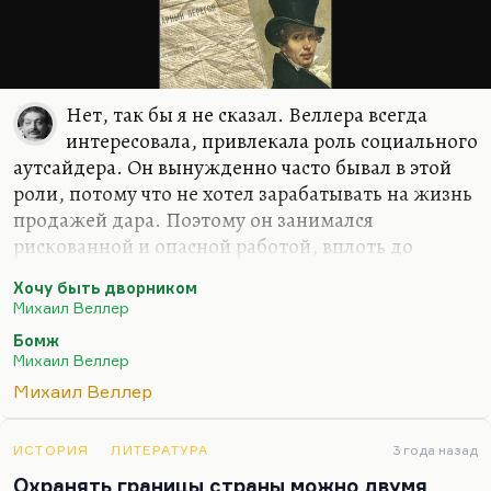
Нет, так бы я не сказал. Веллера всегда
интересовала, привлекала роль социального
аутсайдера. Он вынужденно часто бывал в этой
роли, потому что не хотел зарабатывать на жизнь
продажей дара. Поэтому он занимался
рискованной и опасной работой, вплоть до
перегонов скота. Некоторое время работал с
Хочу быть дворником
электропилой, на чем заработал огромный шрам
Михаил Веллер
через все колено. Веллер много раз выпадал из
Бомж
социума, он не хотел в этом социуме жить. Когда
Михаил Веллер
он зарабатывал кладкой каминов в Эстонии,
Михаил Веллер
когда он занимался разной степени тяжелыми
физически строительными работами, он зато
покупал независимость.
ИСТОРИЯ
ЛИТЕРАТУРА
3 года назад
Охранять границы страны можно двумя