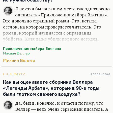
Маслоу,…
Я не стал бы на вашем месте так однозначно
оценивать «Приключения майора Звягина».
Это довольно страшный роман. Это, кстати,
оселок, на котором проверяется читатель. Это
роман, который начинается с оправдания
убийства. Хотя даже убили полного негодяя,
который запытал Вавилова,— это всё-таки
Приключения майора Звягина
эксперимент над читателем. Я не думаю, что
Михаил Веллер
Веллер отождествляет себя со Звягиным. Просто
Михаил Веллер
Веллер написал ведь роман для иллюстрации
своей теории энергоэволюционизма, согласно
которой человек стремится не к добру и не ко злу,
ЛИТЕРАТУРА
4 года назад
а к максимальному диапазону ощущений. Я
Как вы оцениваете сборники Веллера
думаю, что это верно только в России. Но в
«Легенды Арбата», которые в 90-е годы
России, безусловно, верно.
были глотком свежего воздуха?
Так вот, идея этого романа не только в том, что
Да, были, конечно, и отчасти потому, что
«надежда в Боге, а…
Веллер — ведь очень серьёзный писатель. А