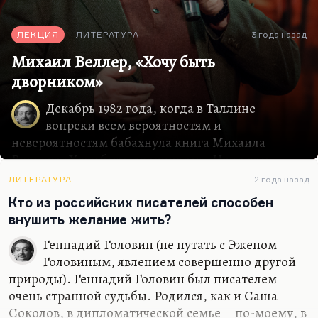
ЛЕКЦИЯ
ЛИТЕРАТУРА
3 года назад
Михаил Веллер, «Хочу быть
дворником»
Декабрь 1982 года, когда в Таллине
вопреки всем вероятностям и
невероятностям бабахнула книга Михаила
Веллера «Хочу быть дворником». Надо вам
сказать, что Веллер не просто жив, а активен из
ЛИТЕРАТУРА
2 года назад
всех авторов, о которых мы говорим, он,
Кто из российских писателей способен
пожалуй, единственный, кто до сих пор еще
внушить желание жить?
сохраняет влияние в литературе, и более того,
оно растет.
Геннадий Головин (не путать с Эженом
Будучи младшим другом Веллера, его
Головиным, явлением совершенно другой
постоянным собеседником, я очень хорошо
природы). Геннадий Головин был писателем
помню впечатление от 1983 года, когда к нам на
очень странной судьбы. Родился, как и Саша
журфак, тогда я еще учился в школе юного
Соколов, в дипломатической семье – по-моему, в