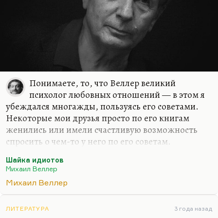
вовсе…
Понимаете, то, что Веллер великий
психолог любовных отношений — в этом я
убеждался многажды, пользуясь его советами.
Некоторые мои друзья просто по его книгам
женились или имели счастливую возможность
спросить о чем-то у него по его советам.
Я считаю, что вклад Веллера в психологию
Шайка идиотов
любовных отношений огромен. Особенно если
Михаил Веллер
учесть, что в любви и на войне запретных методов
Михаил Веллер
минимум. Они есть, но их минимум. Веллер
очень хорошо понимает человеческую
ЛИТЕРАТУРА
3 года назад
психологию. Но он владеет ключом ко всем