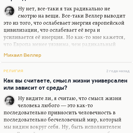
никого спасти насильно.
Ну нет, все-таки я так радикально не
Но там же есть, я много раз…
смотрю на вещи. Все-таки Веллер выводит
это из того, что ослабевает энергия европейской
цивилизации, что ослабевает её вера и
усиливается её инерция. Но как-то мне кажется,
что Европа менее уязвима, чем радикальный
ислам, за которым якобы будущее. Я считаю
Михаил Веллер
опасность ислама такой же преувеличенной, как
Солженицын в свое время преувеличивал
китайскую опасность. Мне кажется, что Европе
РЕЛИГИЯ
2 года назад
не угрожает Восток. Или, во всяком случае,
Как вы считаете, смысл жизни универсален
угрожает не настолько. Как это связано и почему
или зависит от среды?
Европа так бессмертна, так живуча, почему эта
Ну видите ли, я считаю, что смысл жизни
система так саморегулируется, не знаю, но
человека любого — это как-то
веллеровский страх перед вырождением Европы
последовательно привносить человечность в
мне понятен. Он креативен, из него получаются
последовательно бесчеловечный мир, который
иногда…
мы видим вокруг себя. Ну, быть исполнителем