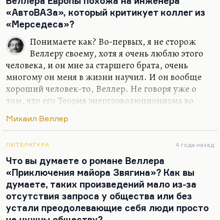
Веллера Европы похожа на инженера
нейтральную линию. Но, может быть, в том,
«АвтоВАЗа», который критикует коллег из
чтобы держаться здравого смысла, есть
«Мерседеса»?
определённый героизм в стране таких
Понимаете как? Во-первых, я не сторож
крайностей, как наша. Поэтому ничего особенно
Веллеру своему, хотя я очень люблю этого
плохого…
человека, и он мне за старшего брата, очень
многому он меня в жизни научил. И он вообще
хороший человек-то, Веллер. Не говоря уже о
том, что его Теория энергоэволюционизма во
многом мне кажется верной. Хотя мысль о том,
Михаил Веллер
что человеку нужны не цели, а ощущения и
максимальный их диапазон, мне кажется мыслью
очень российской — так же, как и мысль Толстого
ЛИТЕРАТУРА
4 года назад
о ничтожной роли личности в истории. Это очень
Что вы думаете о романе Веллера
русская, очень российская идея, потому что во
«Приключения майора Звягина»? Как вы
всём мире человеку нужны не ощущения, мне
думаете, таких произведений мало из-за
кажется, а всё-таки «сознание пользы», как это
отсутствия запроса у общества или без
называл Самойлов, сознание ненапрасности
устали преодолевающие себя люди просто
жизни — ну, самоидентификация по пирамиде
не нужны обществу?