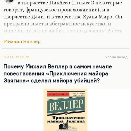
в творчестве ПикАссо (ПикассО некоторые
говорят, французское происхождение), и в
творчестве Дали, и в творчестве Хуана Миро. Он
прекрасно знает и абстрактное искусство, и
модерн, ну вот не любит, что поделаешь? А есть
люди, которые ненавидят «Черный квадрат». У
Михаил Веллер
Татьяны Толстой есть замечательное эссе
«Квадрат», где концептуальное искусство
получает буквально под дых, хотя авторская
ЛИТЕРАТУРА
3 года назад
позиция там не окончательно проявлена. И
Почему Михаил Веллер в самом начале
Веллер, хорошо зная современное искусство, в
повествования «Приключения майора
частности, живопись, имеет полное моральное
Звягина» сделал майора убийцей?
право на такое отношение к нему. Кто-то этого
не принимает. Кто-то не принимает режиссуру
Богомолова и считает её полной спекуляцией.…