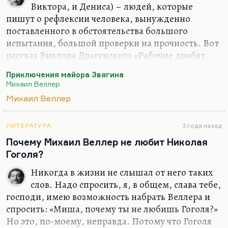
условно говоря, начался с…
Виктора, и Дениса) – людей, которые
пишут о рефлексии человека, вынужденно
поставленного в обстоятельства большого
испытания, большой проверки на прочность. Вот
рассказ Виктора Драгунского «Рабочие дробят
камень». Денис Драгунский вообще весь
Приключения майора Звягина
способствует воспитанию уверенности в себе. Ну
Михаил Веллер
как «воспитанию уверенности»?» Видите, Денис
Михаил Веллер
вообще, на мой взгляд, великий писатель,
сегодняшний Трифонов.
ЛИТЕРАТУРА
3 года назад
Я знаю очень мало примеров (наверное, всего
Почему Михаил Веллер не любит Николая
три), когда литературный талант отца так полно
Гоголя?
воплотился в детях. Это Драгунский – Виктор,
Ксения и Денис. Это Шаровы – Александр и
Никогда в жизни не слышал от него таких
Владимир. Это Радзинские – Эдвард и Олег.
слов. Надо спросить, я, в общем, слава тебе,
Потому что Олег и Эдвард…
господи, имею возможность набрать Веллера и
спросить: «Миша, почему ты не любишь Гоголя?»
Но это, по-моему, неправда. Потому что Гоголя