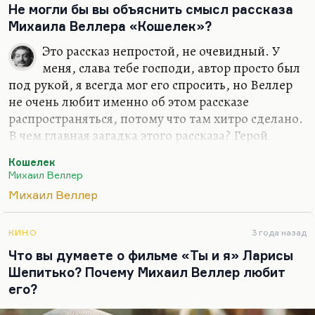
Не могли бы вы объяснить смысл рассказа
шкатулкам. Он же ответил для себя на вопрос,
Михаила Веллера «Кошелек»?
что человеку нужно: нужна ему не благо, не
процветание, не победа, а нужен ему диапазон
Это рассказ непростой, не очевидный. У
ощущений. Эта мысль сама по себе довольно
меня, слава тебе господи, автор просто был
революционная.
под рукой, я всегда мог его спросить, но Веллер
не очень любит именно об этом рассказе
А потом,…
распространяться, потому что там хитро сделано.
В чем главная загадка этого рассказа? Герой
пробует вести себя по-разному. Он находит
Кошелек
кошелек, кошелек ему платит. Причем никогда
Михаил Веллер
непонятно, сколько он заплатит и за что.
Михаил Веллер
Иногда герой начинает делать добрые дела и не
получает ни гроша, иногда ведет себя как свинья
КИНО
3 года назад
и получает. Нет никакого правила, по которому к
Что вы думаете о фильме «Ты и я» Ларисы
нему приходили бы деньги. И только под конец
Шепитько? Почему Михаил Веллер любит
вы начинаете понимать, что кошелек платит ему
его?
не за добро, не за зло, не за мораль, не за
жадность, а кошелек ему платит за его…