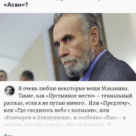
«Асан»?
появляется этот скорбный…
Я очень люблю некоторые вещи Маканина.
Такие, как «Пустынное место» – гениальный
рассказ, если я не путаю ничего. Или «Предтечу»,
или «Где сходилось небо с холмами», или
«Ключарев и Алимушкин», и особенно «Лаз» – я
считаю, что это лучшее, что он написал. И,
конечно, «Сюр в Пролетарском районе». «Асан»