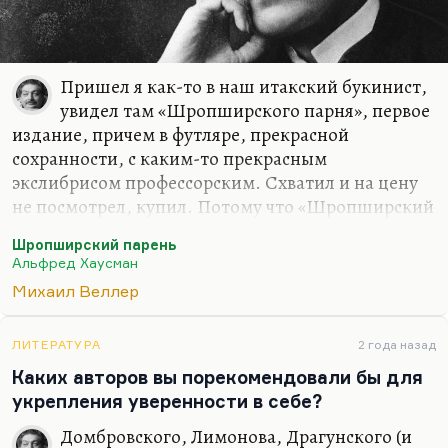
Пришел я как-то в наш итакский букинист,
увидел там «Шропширского парня», первое
издание, причем в футляре, прекрасной
сохранности, с каким-то прекрасным
экслибрисом профессорским. Схватил и на цену
не посмотрел, купил. Потому что «Шропширский
парень» хотя и очень традиционная поэзия, но в
Шропширский парень
нем, как и Иннокентии Анненском, были семена
Альфред Хаусман
всего, во всех дохнул томление. Так и в Хаусмане
Михаил Веллер
примерно содержится вся английская поэзия ХХ
века. Все это очень прозрачно, рифмовано, тонко,
но такой заряд черного юмора во всем этом
ЛИТЕРАТУРА
2 года назад
сидит, такая психологическая глубина…
Каких авторов вы порекомендовали бы для
укрепления уверенности в себе?
Когда в литературе начинается психологизм? Это
очень интересная тема. Психологический роман,
Домбровского, Лимонова, Драгунского (и