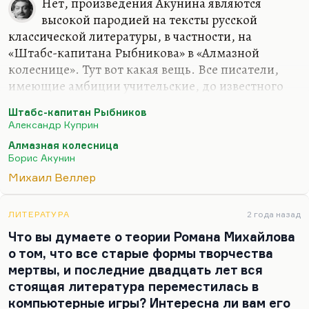
Нет, произведения Акунина являются
высокой пародией на тексты русской
классической литературы, в частности, на
«Штабс-капитана Рыбникова» в «Алмазной
колеснице». Тут вот какая вещь. Все писатели,
имеющие амбиции учительские, до известного
момента пишут паралитературу или
Штабс-капитан Рыбников
беллетристику, чтобы сделать себе имя. Сделав
Александр Куприн
это имя, они осуществляют более серьезные
Алмазная колесница
замыслы, начинают проповедовать.
Борис Акунин
Это, знаете, как Веллер как-то, в свое время,
Михаил Веллер
чтобы привлечь к себе внимание, написал
несколько совершенно порнографических
ЛИТЕРАТУРА
2 года назад
рассказов, они, значит, попали в редакции
Что вы думаете о теории Романа Михайлова
журналов, а еще они были в таких папках
о том, что все старые формы творчества
ядовитого цвета, и имя Веллера запомнилось.
мертвы, и последние двадцать лет вся
После этого серьезные тексты, которые…
стоящая литература переместилась в
компьютерные игры? Интересна ли вам его