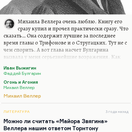
Михаила Веллера очень люблю. Книгу его
сразу купил и прочел практически сразу. Что
сказать… Она содержит лучшие за последнее
время главы о Трифонове и о Стругацких. Тут не с
чем спорить. А вот глава насчет Булгарина
вызвала у меня серьезнейшие возражения. Как
это, говорить, что Булгарин не писал доносов,
Иван Выжигин
когда булгаринские записки, собранные и
Фаддей Булгарин
прокомментированные Рейтблатом подробно —
Огонь и Агония
это самые, что ни на есть, доносы.
Михаил Веллер
Да, он делал это по правительственному запросу.
Михаил Веллер
А кто тебя заставлял это делать? Ведь, в конце
концов, всегда можно сказать — простите, но я
ЛИТЕРАТУРА
3 года назад
не занимаюсь собиранием слухов в литераторской
Можно ли считать «Майора Звягина»
среде, я не буду вам докладывать об этих
Веллера нашим ответом Торнтону
настроениях, это — не задача писателя. Конечно,