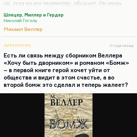
он, судя по его творчеству, обожает. Он очень
многому у него научился. Да и потом, человек,
Шлецер, Миллер и Гердер
который окончил Петербургский университет,
Николай Гоголь
который жил в центре Петербурга десять лет,
Михаил Веллер
едва ли может к Гоголю – автору «Невского
проспекта» и «Шинели» – относится без
благоговения. Петербург в значительной степени
ЛИТЕРАТУРА
3 года назад
придуман Гоголем, как придумана им Украина.
Есть ли связь между сборником Веллера
Гоголь – создатель топосов, раскрепоститель
«Хочу быть дворником» и романом «Бомж»
национального духа, как он сам о себе говорил.
– в первой книге герой хочет уйти от
Выпускатель наружу национального духа.…
общества и видит в этом счастье, а во
второй бомж это сделал и теперь жалеет?