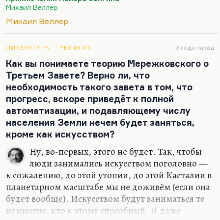
«Теофил Норт» Уайлдера (я помню, когда это
Михаил Веллер
появилось в «Иностранке», об этом романе очень
Михаил Веллер
много говорили) — это прежде всего плутовская и
веселая книга. Ну, едет человек куда глаза глядят
ЛИТЕРАТУРА
РЕЛИГИЯ
3 года назад
в машине. (Считается, что у Уайлдера был брат-
Как вы понимаете теорию Мережковского о
близнец, который погиб в младенчестве. Это как
Третьем Завете? Верно ли, что
бы попытка написать его биографию. Но
необходимость такого завета в том, что
некоторые черты своей жизни, своей судьбы
прогресс, вскоре приведёт к полной
Уайлдер ему отдал, там тоже служба в береговой
автоматизации, и подавляющему числу
охране.) Вот он…
населения Земли нечем будет заняться,
кроме как искусством?
Ну, во-первых, этого не будет. Так, чтобы
люди занимались искусством поголовно —
к сожалению, до этой утопии, до этой Касталии в
планетарном масштабе мы не доживём (если она
будет вообще). Искусством будут заниматься те
немногие, кто к этому способный. И даже