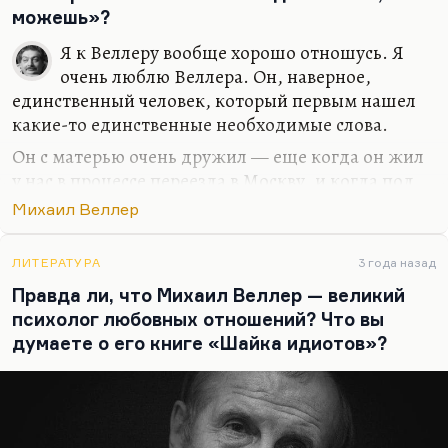
Мне кажется, что Россия сейчас…
можешь»?
Я к Веллеру вообще хорошо отношусь. Я
очень люблю Веллера. Он, наверное,
единственный человек, который первым нашел
какие-то единственные необходимые слова.
Он с матерью очень дружил — еще когда он жил
у нас в процессе переезда в Москву, и когда под
это дело всегда своевременно была выгуляна
Михаил Веллер
собака и отремонтирована вся бытовая техника.
Ну, я тоже могу починить утюг, но Веллер это
ЛИТЕРАТУРА
3 года назад
делает лучше. Их с матерью разговоры были
Правда ли, что Михаил Веллер — великий
совершенно упоительны. Я их слушал, развесив
психолог любовных отношений? Что вы
уши, а это не самое частое для меня состояние.
думаете о его книге «Шайка идиотов»?
Вот он первым нашел какие-то слова.
Мне кажется, он вообще умеет находить слова.
Это его профессия. И слова «Сделай всё, что
можешь» меня устраивают. Или, как вариант,