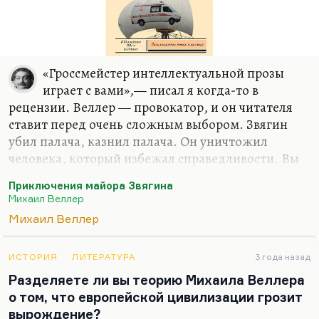
«Гроссмейстер интеллектуальной прозы
играет с вами»,— писал я когда-то в
рецензии. Веллер — провокатор, и он читателя
ставит перед очень сложным выбором. Звягин
убил палача, казнил палача. Он уничтожил
человека, который избежал справедливости. Вы
готовы после этого доверять Звягину? Это
Приключения майора Звягина
сделано в первых страницах, в первой главе
Михаил Веллер
романа. Вам обожгли небо с первой главы. А
Михаил Веллер
дальше как вы будете читать — это ваш выбор.
Есть же, понимаете, устойчивая точка зрения,
которая считает, что Звягин — это антигерой. Что
ИСТОРИЯ
ЛИТЕРАТУРА
3 года назад
весь роман Веллера — это огромная, злая и
Разделяете ли вы теорию Михаила Веллера
опасная провокация. И что идея Веллера как раз
о том, что европейской цивилизации грозит
— невозможно насильственное спасение, нельзя
вырождение?