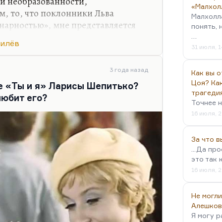
и необразованности,
«Малхол
, то, что поклонники Льва
Малхолл
нарностью», мне представляется
понять, 
 это так. Потому что люди,
…
милёв
выше жизни, которые жизнью не
31 июля, 1
ди просвещенные, как правило. Это
отникове» или «Обелиске»,
3 года назад
Как вы о
 Это люди интеллектуальные, а не
Цоя? Как
е «Ты и я» Ларисы Шепитько?
трагеди
ы. Это как раз следствие высокой
юбит его?
Точнее н
ого…
16 июля, 2
За что 
...Да пр
это так 
16 июля, 2
Не могли
Алешков
Я могу р