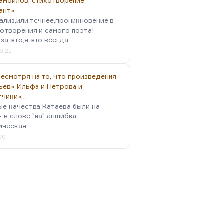
амойлов, стихотворение
ант»
ализ,или точнее,проникновение в
отворения и самого поэта!
за это,я это всегда…
9:21
есмотря на то, что произведения
ьев» Ильфа и Петрова и
тчики»…
ые качества Катаева были на
- в слове "на" апшибка
ическая
:20