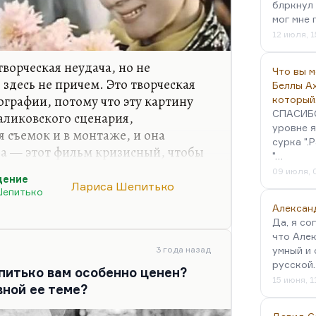
блркнул 
мог мне 
12 июля, 1
творческая неудача, но не
Что вы 
десь не причем. Это творческая
Беллы А
ографии, потому что эту картину
который
СПАСИБО!
аликовского сценария,
уровне я
 съемок и в монтаже, и она
сурка ".
ела — этот фильм кризисный, чтобы
"…
удом состоявшийся шедевр
09 июля, 
дение
то если бы «Прощание» она сняла,
Лариса Шепитько
Шепитько
то запредельное, но, кстати, то,
Алексан
иально абсолютно, лучшая его
Да, я со
ая бродящая, кризисная картина «Ты
что Алек
шно душная, как душное все это
3 года назад
умный и 
русской
недоговорено.…
итько вам особенно ценен?
15 июня, 1
вной ее теме?