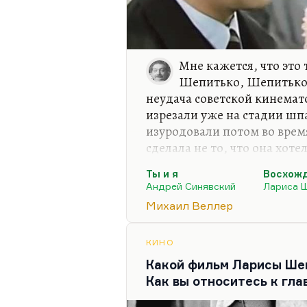
Мне кажется, что это 
Шепитько, Шепитько з
неудача советской кинемат
изрезали уже на стадии шп
изуродовали потом во время
сделала не то, что она хот
получился невероятный, ч
Ты и я
Восхож
«Восхождение». А думаю, ч
Андрей Синявский
Лариса 
это было бы уже просто что-
Михаил Веллер
что снял Климов, тоже ген
картина. На этом пути так
и я» — понимаете, она стра
КИНО
время. В ней очень много 
Какой фильм Ларисы Шеп
Как вы относитесь к гла