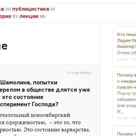
ка
публицистика
103
50
ория
лекции
370
349
Кто меш
Лидия М
ие
Книппер
Очень у
06 авг., 01
2 года назад
Почему в
с кажды
 Шамолина, попытки
совсем 
ерелом в обществе длятся уже
Порчу тр
 это состояние
забываеш
ксперимент Господа?
(как род
И…
мечательный новосибирский
03 авг., 0
ся одержимостью, – это то, что
рностью. Это состояние варварства.
Почему 