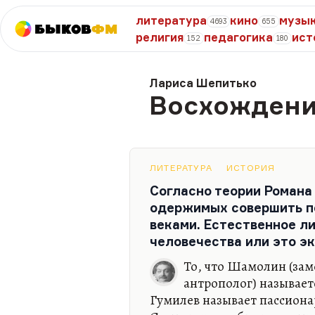
литература
кино
музы
4693
655
Быков
ФМ
религия
педагогика
ист
152
180
Лариса Шепитько
Восхожден
ЛИТЕРАТУРА
ИСТОРИЯ
Согласно теории Романа
одержимых совершить п
веками. Естественное ли
человечества или это э
То, что Шамолин (за
антрополог) называет
Гумилев называет пассиона