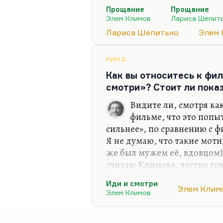
доснять «Прощание» — экр
Прощание
Прощание
«Прощания с Матёрой». Мн
Элем Климов
Лариса Шепит
фильм Климова. И, соответ
Лариса Шепитько
Элем 
Шепитько была сценаристом
она, то это, конечно, и её у
КИНО
Что касается её фильмов, п
Как вы относитесь к фи
больше всего, наверное, л
смотри»? Стоит ли пока
и Рязанцевой, потому…
Видите ли, смотря ка
фильме, что это попы
сильнее», по сравнению с
Я не думаю, что такие моти
же был мужем её, вдовцом) 
считаю Климова, честно го
считаю, что он сделал вели
Иди и смотри
более великий фильм «Прощ
Элем Клим
Элем Климов
пересматриваю бесконечно 
глубины. Великая роль Петр