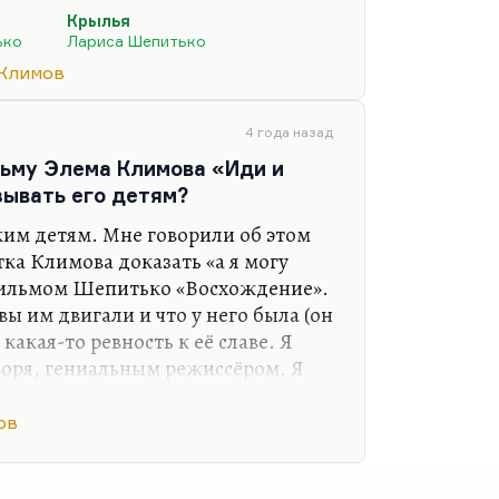
анизацию распутинского
Крылья
е кажется, это вообще лучший
ько
Лариса Шепитько
ственно, поскольку Лариса
Климов
 этого фильма, и кастинг провела
дача.
4 года назад
омимо этого. Из снятых фильмов я
льму Элема Климова «Иди и
юблю «Крылья» по сценарию Ежова
зывать его детям?
ким детям. Мне говорили об этом
тка Климова доказать «а я могу
 фильмом Шепитько «Восхождение».
вы им двигали и что у него была (он
какая-то ревность к её славе. Я
воря, гениальным режиссёром. Я
кий фильм «Агония» и ещё гораздо
ание», который просто я
ов
и нахожу в нём новые и новые
енко, в обоих фильмах он сыграл.