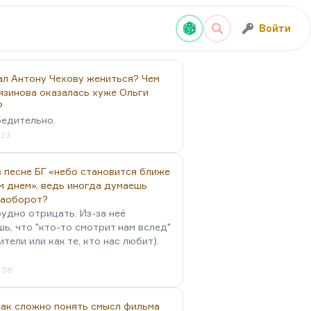
Войти
ал Антону Чехову жениться? Чем
изинова оказалась хуже Ольги
?
бедительно.
:23
 песне БГ «небо становится ближе
м днем», ведь иногда думаешь
наоборот?
удно отрицать. Из-за неё
ь, что "кто-то смотрит нам вслед"
ители или как те, кто нас любит).
4:58
так сложно понять смысл фильма