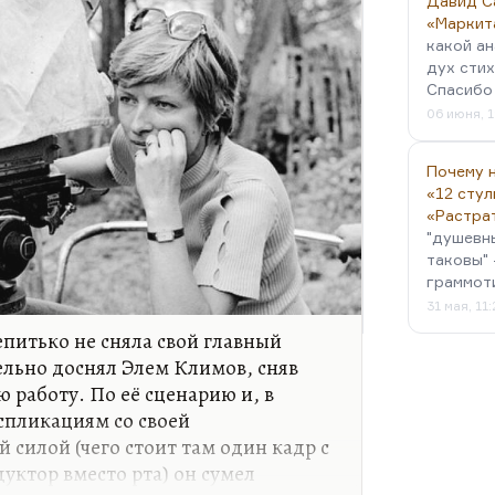
Давид С
«Маркит
какой ан
дух стих
Спасибо 
06 июня, 1
Почему н
«12 стул
«Растра
"душевн
таковы" 
граммот
31 мая, 11
питько не сняла свой главный
ельно доснял Элем Климов, сняв
ю работу. По её сценарию и, в
кспликациям со своей
 силой (чего стоит там один кадр с
дуктор вместо рта) он сумел