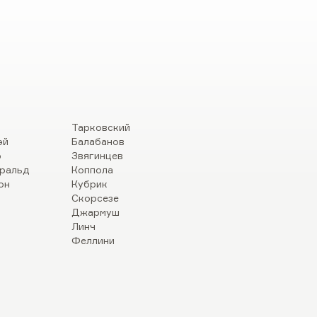
Тарковский
эй
Балабанов
р
Звягинцев
ральд
Коппола
он
Кубрик
Скорсезе
Джармуш
Линч
Феллини