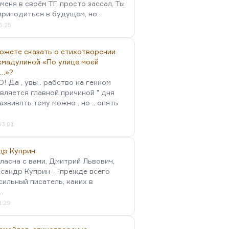
меня в своём ТГ, просто зассал. Ты
пригодиться в будущем, но…
5:25
можете сказать о стихотворении
хмадулиной «По улице моей
…»?
 Да , увы . рабство на генном
вляется главной причиной " дня
Развивпть тему можно , но .. опять
03:01
др Куприн
гласна с вами, Дмитрий Львович,
сандр Куприн - "прежде всего
сильный писатель, каких в
…
1:29