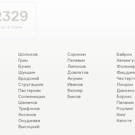
». На некоторых детей, духовно
их вообще страданий, не
2329
на, это…
ат в базе
Шолохов
Сорокин
Байрон
Грин
Пелевин
Хемингу
Бунин
Лимонов
Фолкне
Шукшин
Довлатов
Фицдже
Бродский
Акунин
Честерт
Стругацкие
Иванов
Лондон
Пастернак
Веллер
Диккенс
Солженицын
Быков
Борхес
Шаламов
Паланик
Трифонов
Роулинг
Аксенов
Кинг
Окуджава
Капоте
Высоцкий