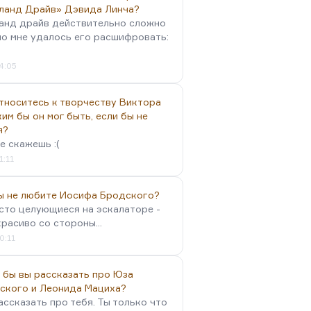
ланд Драйв» Дэвида Линча?
анд драйв действительно сложно
но мне удалось его расшифровать:
4:05
тноситесь к творчеству Виктора
им бы он мог быть, если бы не
я?
е скажешь :(
1:11
вы не любите Иосифа Бродского?
осто целующиеся на эскалаторе -
красиво со стороны...
0:11
 бы вы рассказать про Юза
ского и Леонида Мациха?
ассказать про тебя. Ты только что