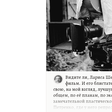
Видите ли, Лариса Ше
фильм. И его блистат
свою, на мой взгляд, лучшу
общем, по её планам, по э
замечательной пластической
Петренко, где у него репро