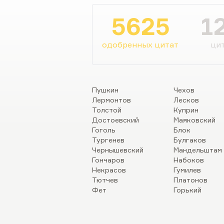
Что касается «Иди и смотри
зажиревших и не понимающ
5625
1
понимающих, что такое вой
одобренных цитат
цит
Пушкин
Чехов
Лермонтов
Лесков
Толстой
Куприн
Достоевский
Маяковский
Гоголь
Блок
Тургенев
Булгаков
Чернышевский
Мандельштам
Гончаров
Набоков
Некрасов
Гумилев
Тютчев
Платонов
Фет
Горький