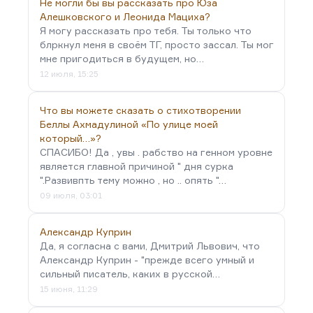
Не могли бы вы рассказать про Юза
Алешковского и Леонида Мациха?
Я могу рассказать про тебя. Ты только что
блркнул меня в своём ТГ, просто зассал. Ты мог
мне пригодиться в будущем, но…
12 июля, 15:25
Что вы можете сказать о стихотворении
Беллы Ахмадулиной «По улице моей
который…»?
СПАСИБО! Да , увы . рабство на генном уровне
является главной причиной " дня сурка
".Развивпть тему можно , но .. опять "…
09 июля, 03:01
Александр Куприн
Да, я согласна с вами, Дмитрий Львович, что
Александр Куприн - "прежде всего умный и
сильный писатель, каких в русской…
15 июня, 11:29