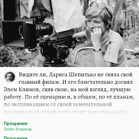
Ведь партизанская война во…
Видите ли, Лариса Шепитько не сняла свой
главный фильм. И его блистательно доснял
Элем Климов, сняв свою, на мой взгляд, лучшую
работу. По её сценарию и, в общем, по её планам,
по экспликациям со своей замечательной
пластической силой (чего стоит там один кадр с
Петренко, где у него репродуктор вместо рта) он
Прощание
сумел доснять «Прощание» — экранизацию
Элем Климов
распутинского «Прощания с Матёрой». Мне
Прощание