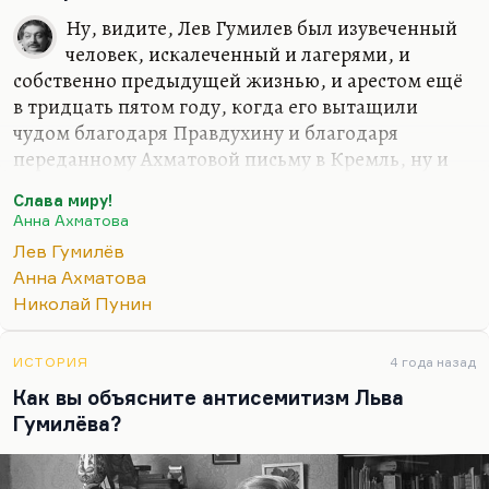
мать. Это было в известном смысле так. Он
Ну, видите, Лев Гумилев был изувеченный
считает, что она предпринимает недостаточно
человек, искалеченный и лагерями, и
усилий для его освобождения, а она говорит:
собственно предыдущей жизнью, и арестом ещё
«Ради его спасения я пожертвовала именем. Я…
в тридцать пятом году, когда его вытащили
чудом благодаря Правдухину и благодаря
переданному Ахматовой письму в Кремль, ну и
благодаря самой Ахматовой, конечно, в первую
Слава миру!
очередь. Он считал, что мать делает недостаточно
Анна Ахматова
для его освобождения. Больной измученный
Лев Гумилёв
сломанный человек. К тому же ему нашептали.
Анна Ахматова
Всегда были люди, которые пытались её
Николай Пунин
поссорить с сыном. Нашептывали ей,
нашептывали ему. А под конец его к ней просто
не пускали. Он же собирался прийти в больницу в
ИСТОРИЯ
4 года назад
последний раз во время инфаркта, по-моему,
Как вы объясните антисемитизм Льва
третьего, шестьдесят пятого года, он пытался
Гумилёва?
прийти, но его не…