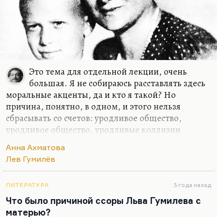
Это тема для отдельной лекции, очень
большая. Я не собираюсь расставлять здесь
моральные акценты, да и кто я такой? Но
причина, понятно, в одном, и этого нельзя
сбрасывать со счетов: уродливое общество,
уродливое общество, уродливые коллизии
порождают уродливые отношения. Грех сказать,
Анна Ахматова
«Июнь» написан об этом. О том, как мальчик
Лев Гумилёв
мучает девочку, а девочка — мальчика, потому
что они живут в больной стране, готовящейся к
войне.
ЛИТЕРАТУРА
3 года назад
Что было причиной ссоры Льва Гумилева с
Лев Гумилев прожил страшно уродливую жизнь.
матерью?
Он считал, что он страдает за мать, за отца и за