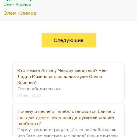
говоря, гениальным режиссёром. Я считаю, что
Элем Климов
он сделал великий фильм «Агония» и ещё гораздо
Элем Климов
более великий фильм «Прощание», который
просто я пересматриваю бесконечно и нахожу в
нём новые и новые глубины. Великая роль
Петренко, в обоих фильмах он сыграл.
Следующие
Что касается «Иди и смотри». На некоторых
детей, духовно зажиревших и не понимающих
вообще страданий, не понимающих, что такое
война, это…
Кто мешал Антону Чехову жениться? Чем
Лидия Мизинова оказалась хуже Ольги
Книппер?
Очень убедительно.
06 авг., 01:23
Почему в песне БГ «небо становится ближе с
каждым днем», ведь иногда думаешь совсем
наоборот?
Порчу трудно отрицать. Из-за неё забываешь,
что "кто-то смотрит нам вслед" (как родители