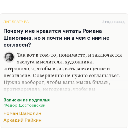
ЛИТЕРАТУРА
2 года назад
Почему мне нравится читать Романа
Шамолина, но я почти ни в чем с ним не
согласен?
Так вот в том-то, понимаете, и заключается
заслуга мыслителя, художника,
антрополога, чтобы вызывать восхищение и
несогласие. Совершенно не нужно соглашаться.
Нужно наоборот, чтобы ваша мысль билась,
противоречила, негодовала, чтобы вы
отшвыривали книгу. Мне очень нравится эта
Записки из подполья
история, как Константин Аркадьевич Райкин в 24-
Федор Достоевский
летнем возрасте готовил спектакль по «Запискам
Роман Шамолин
из подполья». Дойдя до слов «мне было тогда 24
Аркадий Райкин
года» и поняв, что это про него, он с омерзением