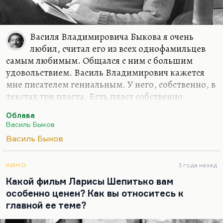
Василя Владимировича Быкова я очень
любил, считал его из всех однофамильцев
самым любимым. Общался с ним с большим
удовольствием. Василь Владимирович кажется
мне писателем гениальным. У него, собственно, в
текстах три пласта. Есть пласт собственно
военной прозы — «Его батальон», «Мертвым не
Облава
больно», то есть проза, основанная на военных
Василь Быков
воспоминаниях. Есть экзистенциальные
Василь Быков
партизанские повести — «Дожить до рассвета»,
«Пойти не вернуться». Их инфинитивные
названия подчеркивают императивный мотив
КИНО
3 года назад
действия в них, как бы безвыходность,
Какой фильм Ларисы Шепитько вам
невозможность поступить иначе. Они не
особенно ценен? Как вы относитесь к
военные; вернее, они описывают ту войну, на
главной ее теме?
которой существует экзистенциальный выбор.