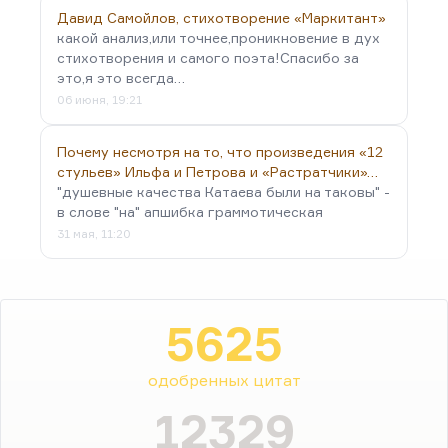
Давид Самойлов, стихотворение «Маркитант»
какой анализ,или точнее,проникновение в дух
стихотворения и самого поэта!Спасибо за
это,я это всегда…
06 июня, 19:21
Почему несмотря на то, что произведения «12
стульев» Ильфа и Петрова и «Растратчики»…
"душевные качества Катаева были на таковы" -
в слове "на" апшибка граммотическая
31 мая, 11:20
5625
одобренных цитат
12329