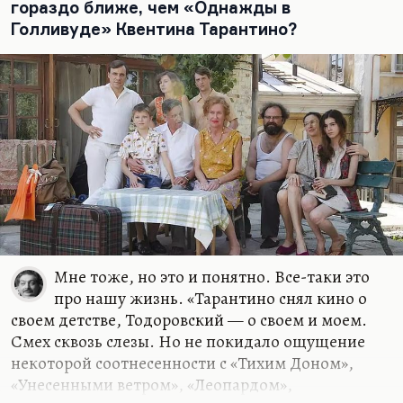
гораздо ближе, чем «Однажды в
все возможные…
Голливуде» Квентина Тарантино?
Мне тоже, но это и понятно. Все-таки это
про нашу жизнь. «Тарантино снял кино о
своем детстве, Тодоровский — о своем и моем.
Смех сквозь слезы. Но не покидало ощущение
некоторой соотнесенности с «Тихим Доном»,
«Унесенными ветром», «Леопардом»,