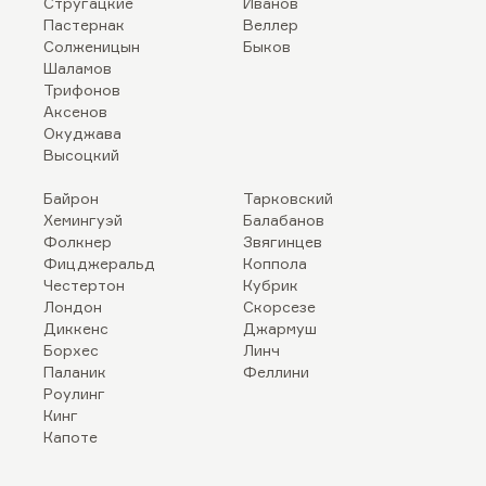
Стругацкие
Иванов
Пастернак
Веллер
Солженицын
Быков
Шаламов
Трифонов
Аксенов
Окуджава
Высоцкий
Байрон
Тарковский
Хемингуэй
Балабанов
Фолкнер
Звягинцев
Фицджеральд
Коппола
Честертон
Кубрик
Лондон
Скорсезе
Диккенс
Джармуш
Борхес
Линч
Паланик
Феллини
Роулинг
Кинг
Капоте