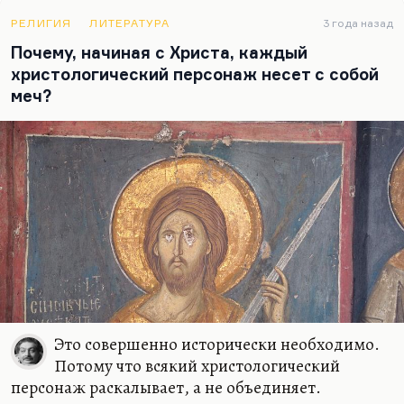
отшвырнул книгу в стену (а он со сломанной
ногой тогда лежал), и потом костылем полчаса
РЕЛИГИЯ
ЛИТЕРАТУРА
3 года назад
пытался пригребсти ее обратно. Надо к книге
Почему, начиная с Христа, каждый
испытывать такую смесь чувств — отвращение,
христологический персонаж несет с собой
ненависть, восторг. Вот это должна быть
меч?
литература.…
Это совершенно исторически необходимо.
Потому что всякий христологический
персонаж раскалывает, а не объединяет.