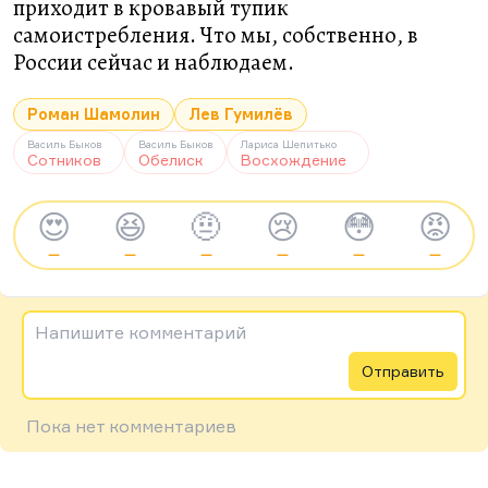
приходит в кровавый тупик
самоистребления. Что мы, собственно, в
России сейчас и наблюдаем.
Роман Шамолин
Лев Гумилёв
Василь Быков
Василь Быков
Лариса Шепитько
Сотников
Обелиск
Восхождение
😍
😆
🤨
😢
😳
😡
—
—
—
—
—
—
Напишите комментарий
Отправить
Пока нет комментариев