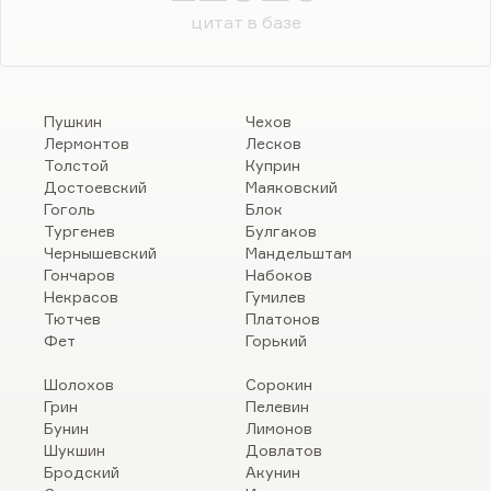
цитат в базе
Пушкин
Чехов
Лермонтов
Лесков
Толстой
Куприн
Достоевский
Маяковский
Гоголь
Блок
Тургенев
Булгаков
Чернышевский
Мандельштам
Гончаров
Набоков
Некрасов
Гумилев
Тютчев
Платонов
Фет
Горький
Шолохов
Сорокин
Грин
Пелевин
Бунин
Лимонов
Шукшин
Довлатов
Бродский
Акунин