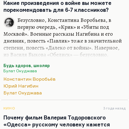
понятие интеллигентности враждебно. Он всё
Какие произведения о войне вы можете
время повторял: «Я не интеллигент, у меня
порекомендовать для 6-7 классников?
профессия есть». Хотя, на мой взгляд, как раз
Безусловно, Константина Воробьева, в
интеллигент — это тот, у кого есть профессия. Его
первую очередь, «Крик» и «Убиты под
нелюбовь к интеллигенции, несколько
Москвой». Военные рассказы Нагибина и его
шпенглеровское недоверие к цивилизации, к
дневник, повесть «Павлик» тоже в значительной
культурности вообще, апология…
степени, повесть «Далеко от войны». Наверное,
из Василя Быкова «Обелиск» — безусловно.
Наверное, для 6-7 классов жизнь учителя Алеся
Будь здоров, школяр
Мороза будет и понятна, и важна, и значительна.
Булат Окуджава
Ну и мне представляется, что «Будь здоров,
Константин Воробьёв
школяр» Окуджавы, конечно. Хотя там многие
Юрий Нагибин
негодовали при появлении этой вещи, которую
Булат Окуджава
назвали сразу же недостаточно героической.
Вообще, альманах «Тарусские страницы» громили
главным образом за нее.
КИНО
3 года назад
Почему фильм Валерия Тодоровского
Окуджава при своем дебюте — и песенном, и
«Одесса» русскому человеку кажется
прозаическом — собрал все возможные овации и