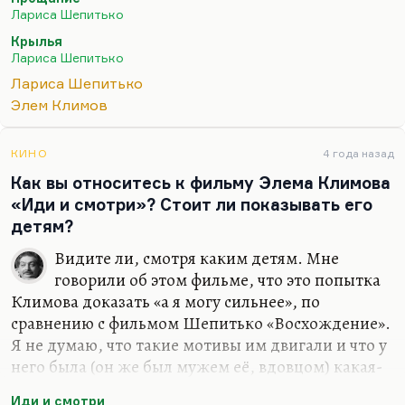
кажется, это вообще лучший фильм Климова. И,
Лариса Шепитько
соответственно, поскольку Лариса Шепитько
Крылья
была сценаристом этого фильма, и кастинг
Лариса Шепитько
провела она, то это, конечно, и её удача.
Лариса Шепитько
Что касается её фильмов, помимо этого. Из
Элем Климов
снятых фильмов я больше всего, наверное, люблю
«Крылья» по сценарию Ежова и Рязанцевой,
КИНО
4 года назад
потому…
Как вы относитесь к фильму Элема Климова
«Иди и смотри»? Стоит ли показывать его
детям?
Видите ли, смотря каким детям. Мне
говорили об этом фильме, что это попытка
Климова доказать «а я могу сильнее», по
сравнению с фильмом Шепитько «Восхождение».
Я не думаю, что такие мотивы им двигали и что у
него была (он же был мужем её, вдовцом) какая-
то ревность к её славе. Я считаю Климова, честно
Иди и смотри