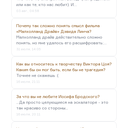
или как те, кто нас любит). И…
03 авг., 04:58
Почему так сложно понять смысл фильма
«Малхолланд Драйв» Дэвида Линча?
Малхолланд драйв действительно сложно
понять, но мне удалось его расшифровать:…
31 июля, 14:05
Как вы относитесь к творчеству Виктора Цоя?
Каким бы он мог быть, если бы не трагедия?
Точнее не скажешь :(
16 июля, 21:11
За что вы не любите Иосифа Бродского?
...Да просто целующиеся на эскалаторе - это
так красиво со стороны...
16 июля, 20:11