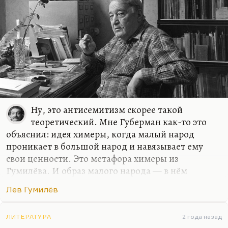
Ну, это антисемитизм скорее такой
теоретический. Мне Губерман как-то это
объяснил: идея химеры, когда малый народ
проникает в большой народ и навязывает ему
свои ценности. Это метафора химеры из
Гумилёва. И образ малого народа — в нём
угадываются евреи. Я думаю, что антисемитизм
Лев Гумилёв
Льва Гумилёва (опять-таки говорю ещё раз —
весьма условный) объясняется другим. Для
Гумилёва вообще понятие культуры враждебно и
ЛИТЕРАТУРА
2 года назад