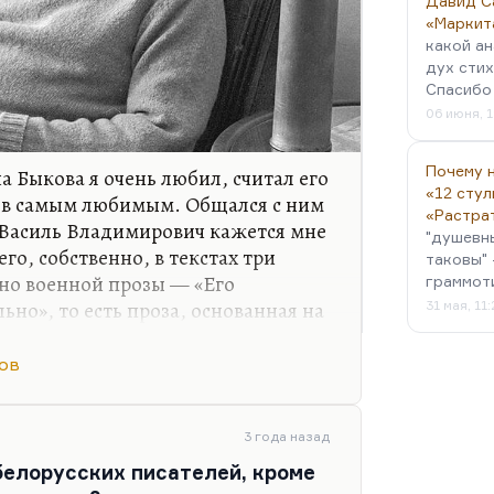
Давид С
«Маркит
какой ан
дух стих
Спасибо 
06 июня, 1
Почему н
 Быкова я очень любил, считал его
«12 стул
ев самым любимым. Общался с ним
«Растра
 Василь Владимирович кажется мне
"душевн
го, собственно, в текстах три
таковы" 
нно военной прозы — «Его
граммот
ьно», то есть проза, основанная на
31 мая, 11
сть экзистенциальные
ожить до рассвета», «Пойти не
ов
ные названия подчеркивают
ия в них, как бы безвыходность,
наче. Они не военные; вернее, они
3 года назад
торой существует
белорусских писателей, кроме