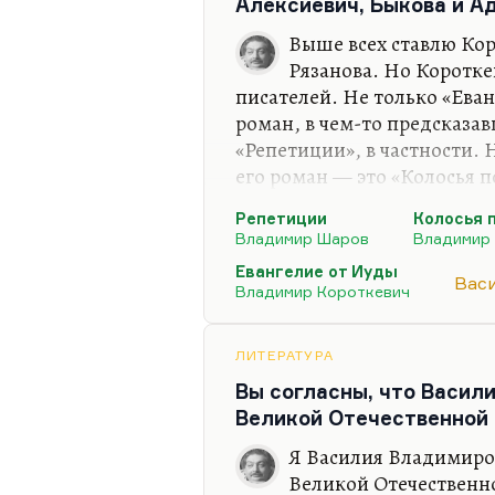
экзистенциальный выбор. В
Алексиевич, Быкова и А
Выше всех ставлю Кор
Рязанова. Но Коротк
писателей. Не только «Ева
роман, в чем-то предсказ
«Репетиции», в частности. 
его роман — это «Колосья п
как и многие, фанат «Дикой
Репетиции
Колосья 
фильма — я помню, мне мат
Владимир Шаров
Владимир
мне было лет 12, как сейчас
Евангелие от Иуды
ещё долго не зажигая света
Вас
Владимир Короткевич
впечатление. «Дикая охота 
ЛИТЕРАТУРА
Вы согласны, что Васил
Великой Отечественной 
Я Василия Владимиро
Великой Отечественно