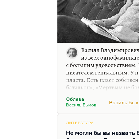
Василя Владимировича
из всех однофамильц
с большим удовольствием.
писателем гениальным. У не
пласта. Есть пласт собстве
батальон», «Мертвым не бол
военных воспоминаниях. Е
Облава
партизанские повести — «Д
Василь Бык
Василь Быков
вернуться». Их инфинитив
императивный мотив действ
невозможность поступить и
ЛИТЕРАТУРА
описывают ту войну, на ко
Не могли бы вы назвать 