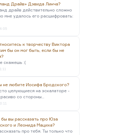
ланд Драйв» Дэвида Линча?
анд драйв действительно сложно
но мне удалось его расшифровать:
4:05
тноситесь к творчеству Виктора
им бы он мог быть, если бы не
я?
е скажешь :(
1:11
вы не любите Иосифа Бродского?
осто целующиеся на эскалаторе -
красиво со стороны...
0:11
 бы вы рассказать про Юза
ского и Леонида Мациха?
ассказать про тебя. Ты только что