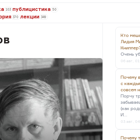
ка
публицистика
103
50
ория
лекции
370
349
ов
Кто меш
Лидия М
Книппер
Очень у
06 авг., 01
Почему в
с кажды
совсем 
Порчу тр
забываеш
(как род
И…
03 авг., 0
Почему 