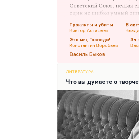
Советский Союз, нельзя е
гибнет там — вот эта,…
один не шибко умный опп
защищаете ГУЛАГ, вы защ
Прокляты и убиты
В авг
самодеятельность»,— гово
Виктор Астафьев
Влади
это определенный период 
Это мы, Господи!
За 
семидесятых, как о ГУЛАГ
Константин Воробьёв
Вас
Называть «лагерной само
Василь Быков
советскую культуру шести
оттепели — это просто зна
уважать гениев. Такое…
ЛИТЕРАТУРА
Что вы думаете о творч