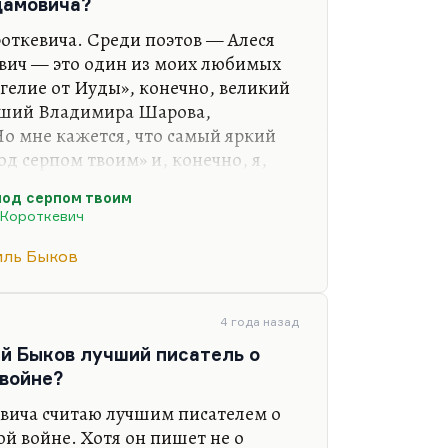
едь партизанская война во…
дамовича?
откевича. Среди поэтов — Алеся
евич — это один из моих любимых
нгелие от Иуды», конечно, великий
авший Владимира Шарова,
Но мне кажется, что самый яркий
од серпом твоим» и, конечно, я,
 охоты короля Стаха». Не столько
под серпом твоим
ь эту книжку подбросила, когда
 Короткевич
 помню, на даче, как раз вечером. И
 я это читал. Ой, это потрясающее
иль Быков
короля Стаха» — это класс.
4 года назад
ий Быков лучший писатель о
войне?
вича считаю лучшим писателем о
й войне. Хотя он пишет не о