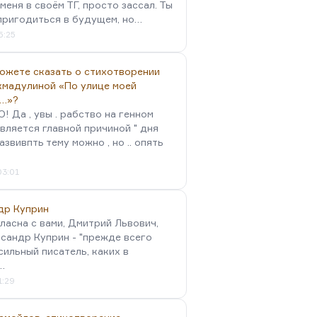
меня в своём ТГ, просто зассал. Ты
пригодиться в будущем, но…
5:25
можете сказать о стихотворении
хмадулиной «По улице моей
…»?
 Да , увы . рабство на генном
вляется главной причиной " дня
Развивпть тему можно , но .. опять
03:01
др Куприн
гласна с вами, Дмитрий Львович,
сандр Куприн - "прежде всего
сильный писатель, каких в
…
1:29