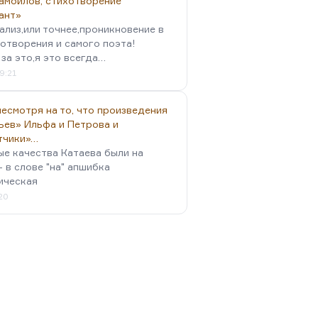
амойлов, стихотворение
ант»
ализ,или точнее,проникновение в
отворения и самого поэта!
за это,я это всегда…
9:21
есмотря на то, что произведения
ьев» Ильфа и Петрова и
тчики»…
ые качества Катаева были на
- в слове "на" апшибка
ическая
:20