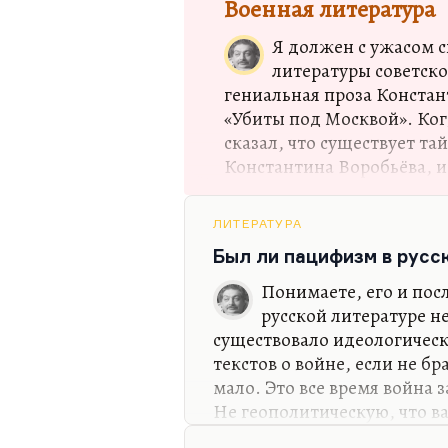
Военная литература
литература — то, что я на 
поэтов назвал когда-то «с
Я должен с ужасом с
литературы советско
гениальная проза Констан
«Убиты под Москвой». Ког
сказал, что существует т
Константина Воробьёва, и
этому критерию. Царствие
абсолютно прав. И мы с н
ЛИТЕРАТУРА
подружились. Константин
Был ли пацифизм в русс
сильных русских писателе
ироничных, культурных и 
Понимаете, его и пос
пластически убедительных.
русской литературе н
войне, в частности в роман
существовало идеологическ
абсолютно юношеском, на
текстов о войне, если не бр
по…
мало. Это все время война 
Не геополитическую, что в
какой же тут пацифизм? Ок