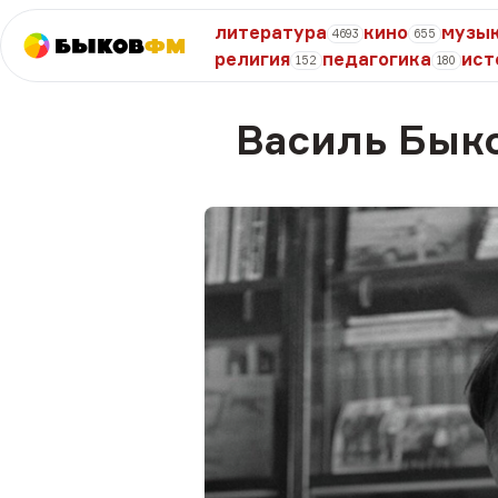
литература
кино
музы
4693
655
Быков
ФМ
религия
педагогика
ист
152
180
Василь Бык