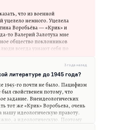
лекции про советских военных
оветской самурайской…
казать, что из военной
й уцелело немного. Уцелела
тина Воробьёва — «Крик» и
да-то Валерий Залотуха мне
айное общество поклонников
 люди всегда узнают себя по
 ему небесное. Залотуха был
им по этой же причине
3 года назад
 Воробьёв — это один из самых
кой литературе до 1945 года?
й, при этом удивительно
удивительно, конечно,
ле 1945-го почти не было. Пацифизм
 Потому что то, что он написал о
е был свойственен потому, что
е «Это мы, Господи!», в
ое задание. Внеидеологических
писанном ещё во время войны
ать тот же «Крик» Воробьева, очень
за нашу идеологическую правоту.
ажно, а идеологическую. Поэтому
уджаву всегда ругали за пацифизм.