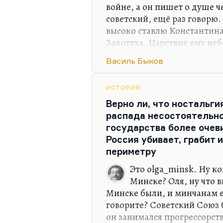
войне, а он пишет о душе ч
советский, ещё раз говорю.
высоко ставлю Константин
Залотуха, Царствие ему неб
дружили и чей роман «Свеч
Василь Быков
произведением… Вот, кстати
про девяностые годы. Сов
произведение! Местами так
ИСТОРИЯ
Мне Залотуха как-то сказал
Верно ли, что ностальги
любителей Константина Вор
распада несостоятельно
мгновенно опознают.
государства более очев
Россия убивает, грабит 
Если вам нравятся такие кн
периметру
Это olga_minsk. Ну ко
Минске? Оля, ну что 
Минске были, и минчанам ес
говорите? Советский Союз 
он занимался прогрессорств