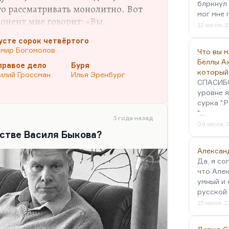
блркнул 
го рассматривать монолитно. Вот
мог мне 
онент мне говорит: «Вы
12 июля, 1
ищаете лагерную
усте сорок четвёртого
ря о советской культуре. ГУЛАГ —
мир Богомолов
Что вы 
советской истории. Говорить о
Беллы А
правое дело
Буря
е,— это некоторое преувеличение.
который
илий Гроссман
Илья Эренбург
деятельностью» великую
СПАСИБО!
десятников, например, и кино
уровне я
сурка ".
чит не уважать талант, не
"…
3 года назад
09 июля, 
естве Василя Быкова?
Алексан
Да, я со
что Алек
умный и 
русской
15 июня, 1