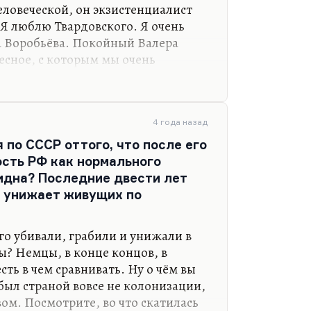
еловеческой, он экзистенциалист
 Я люблю Твардовского. Я очень
а Воробьёва. Покойный Валера
есное, с которым мы очень
ка» я считаю великим
, к вопросу о том, что написано
ершенно грандиозное
 просто он прыгает выше головы.
4 года назад
, что есть тайное общество
я по СССР оттого, что после его
обьёва, и эти люди друг друга
сть РФ как нормального
идна? Последние двести лет
и унижает живущих по
иги, как…
го убивали, грабили и унижали в
вы? Немцы, в конце концов, в
ть в чем сравнивать. Ну о чём вы
был страной вовсе не колонизации,
ом. Посмотрите, во что скатилась