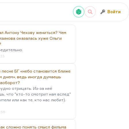
Войти
ал Антону Чехову жениться? Чем
изинова оказалась хуже Ольги
?
бедительно.
:23
 песне БГ «небо становится ближе
м днем», ведь иногда думаешь
наоборот?
удно отрицать. Из-за неё
ь, что "кто-то смотрит нам вслед"
ители или как те, кто нас любит).
4:58
так сложно понять смысл фильма