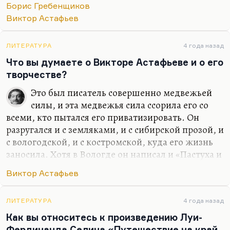
Борис Гребенщиков
(но, может быть, тут проявляются как-то его
Виктор Астафьев
способности гипнотизёра). Есть люди, которые
умеют так сказать, что это запоминается. Я
абсолютно уверен (процентов на 90, если не
ЛИТЕРАТУРА
4 года назад
больше), что…
Что вы думаете о Викторе Астафьеве и о его
творчестве?
Это был писатель совершенно медвежьей
силы, и эта медвежья сила ссорила его со
всеми, кто пытался его приватизировать. Он
разругался и с земляками, и с сибирской прозой, и
с вологодской, и с костромской, куда его жизнь
заносила. Хотя в Вологде он написал и «Пастуха и
пастушку», и, по-моему, «Кражу» — лучшие свои
Виктор Астафьев
вещи, и «Оду русскому огороду». Он поссорился и
с патриотами, и не нашёл себя в среде либералов.
Это был действительно писатель фантастической
ЛИТЕРАТУРА
4 года назад
изобразительной мощи.
Как вы относитесь к произведению Луи-
Фердинанда Селина «Путешествие на край