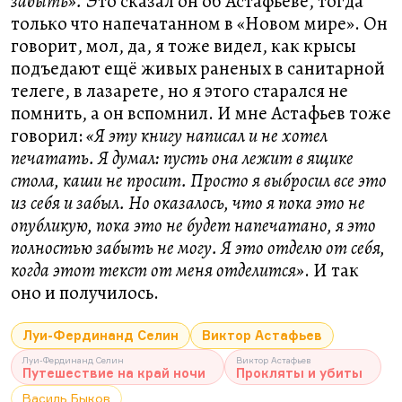
забыть».
Это сказал он об Астафьеве, тогда
только что напечатанном в «Новом мире». Он
говорит, мол, да, я тоже видел, как крысы
подъедают ещё живых раненых в санитарной
телеге, в лазарете, но я этого старался не
помнить, а он вспомнил. И мне Астафьев тоже
говорил:
«Я эту книгу написал и не хотел
печатать. Я думал: пусть она лежит в ящике
стола, каши не просит. Просто я выбросил все это
из себя и забыл. Но оказалось, что я пока это не
опубликую, пока это не будет напечатано, я это
полностью забыть не могу. Я это отделю от себя,
когда этот текст от меня отделится»
. И так
оно и получилось.
Луи-Фердинанд Селин
Виктор Астафьев
Луи-Фердинанд Селин
Виктор Астафьев
Путешествие на край ночи
Прокляты и убиты
Василь Быков