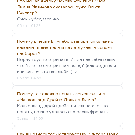
Кто мешал Антону Чехову жениться? Чем
Лидия Мизинова оказалась хуже Ольги
Книппер?
Очень убедительно.
06 авг., 01:23
Почему в песне БГ «небо становится ближе с
каждым днем», ведь иногда думаешь совсем
наоборот?
Порчу трудно отрицать. Из-за неё забываешь,
что "кто-то смотрит нам вслед" (как родители
или как те, кто нас любит). И…
03 авг., 04:58
Почему так сложно понять смысл фильма
«Малхолланд Драйв» Дэвида Линча?
Малхолланд драйв действительно сложно
понять, но мне удалось его расшифровать:…
31 июля, 14:05
Как вы относитесь к творчеству Виктора Цоя?