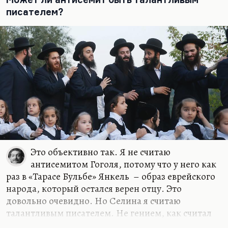
писателем?
Это объективно так. Я не считаю
антисемитом Гоголя, потому что у него как
раз в «Тарасе Бульбе» Янкель – образ еврейского
народа, который остался верен отцу. Это
довольно очевидно. Но Селина я считаю
талантливым писателем. Не гением, как считал
Лимонов (а Нагибин вообще Селина считал