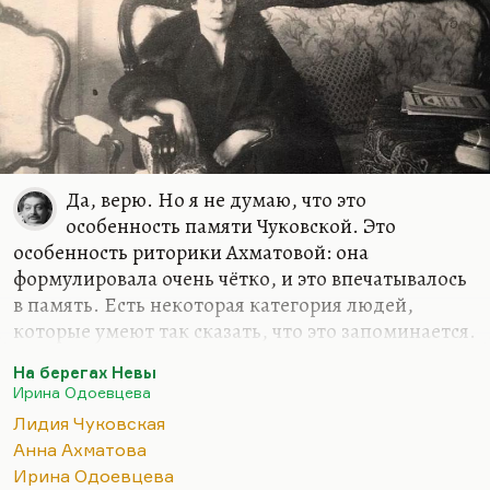
Да, верю. Но я не думаю, что это
особенность памяти Чуковской. Это
особенность риторики Ахматовой: она
формулировала очень чётко, и это впечатывалось
в память. Есть некоторая категория людей,
которые умеют так сказать, что это запоминается.
Вот я интервью с Астафьевым, например, делал
На берегах Невы
без диктофона — и выяснилось, что я запомнил
Ирина Одоевцева
абсолютно точно всё, что он мне сказал. Много
Лидия Чуковская
таких. С Гребенщиковым так же всегда делаешь
Анна Ахматова
интервью — не надо даже ничего записывать,
Ирина Одоевцева
потому что всё ложится в голову. Владимир Леви