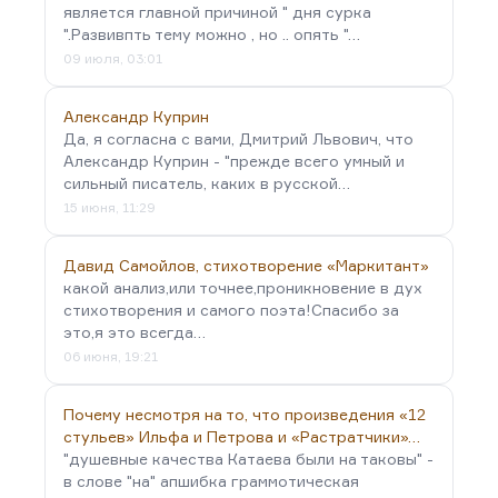
является главной причиной " дня сурка
".Развивпть тему можно , но .. опять "…
09 июля, 03:01
Александр Куприн
Да, я согласна с вами, Дмитрий Львович, что
Александр Куприн - "прежде всего умный и
сильный писатель, каких в русской…
15 июня, 11:29
Давид Самойлов, стихотворение «Маркитант»
какой анализ,или точнее,проникновение в дух
стихотворения и самого поэта!Спасибо за
это,я это всегда…
06 июня, 19:21
Почему несмотря на то, что произведения «12
стульев» Ильфа и Петрова и «Растратчики»…
"душевные качества Катаева были на таковы" -
в слове "на" апшибка граммотическая