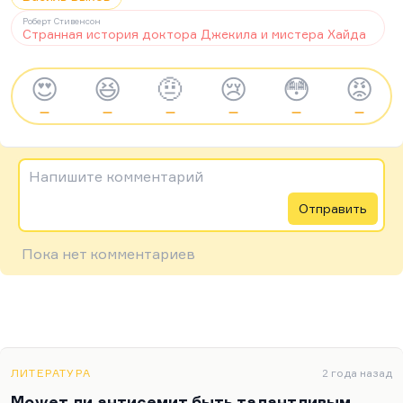
Роберт Стивенсон
Странная история доктора Джекила и мистера Хайда
😍
😆
🤨
😢
😳
😡
—
—
—
—
—
—
Напишите комментарий
Отправить
Пока нет комментариев
ЛИТЕРАТУРА
2 года назад
Может ли антисемит быть талантливым