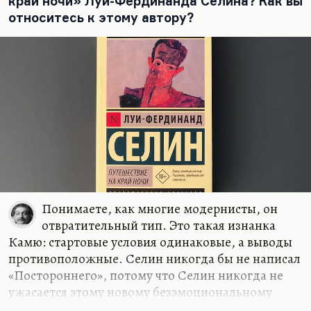
край ночи» Луи-Фердинанда Селина? Как вы
наступила только потом. Сначала осторожно
относитесь к этому автору?
начали возвращать забытых русских классиков,
Гумилева, например, стали печатать
«Несвоевременные мысли» Горького, письма
Короленко, потом постепенно стали касаться и
современности. И вот первыми двумя текстами о
современности, нашумевшими и многое
определившими, были повесть Распутина
«Пожар» и роман Астафьева «Печальный
детектив».
Надо…
Понимаете, как многие модернисты, он
отвратительный тип. Это такая изнанка
Камю: стартовые условия одинаковые, а выводы
противоположные. Селин никогда бы не написал
«Постороннего», потому что Селин никогда не
ужасается этому новому безэмоциональному
типу. И «Падение» он был никогда не написал.