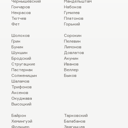
Чернышевский
Мандельштам
Гончаров
Набоков
Некрасов
Гумилев
Тютчев
Платонов
Фет
Горький
Шолохов
Сорокин
Грин
Пелевин
Бунин
Лимонов
Шукшин
Довлатов
Бродский
Акунин
Стругацкие
Иванов
Пастернак
Веллер
Солженицын
Быков
Шаламов
Трифонов
Аксенов
Окуджава
Высоцкий
Байрон
Тарковский
Хемингуэй
Балабанов
Фолкнер
Звягинцев