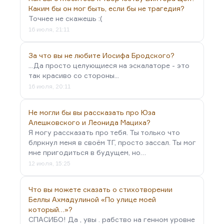
Каким бы он мог быть, если бы не трагедия?
Точнее не скажешь :(
16 июля, 21:11
За что вы не любите Иосифа Бродского?
...Да просто целующиеся на эскалаторе - это
так красиво со стороны...
16 июля, 20:11
Не могли бы вы рассказать про Юза
Алешковского и Леонида Мациха?
Я могу рассказать про тебя. Ты только что
блркнул меня в своём ТГ, просто зассал. Ты мог
мне пригодиться в будущем, но…
12 июля, 15:25
Что вы можете сказать о стихотворении
Беллы Ахмадулиной «По улице моей
который…»?
СПАСИБО! Да , увы . рабство на генном уровне