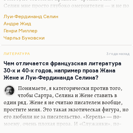
Селин мне просто глубоко омерзителен — и не по
причине его фашизма. Ну, ладно, бывают
Луи-Фердинанд Селин
заблуждения. У Гамсуна они были — что же, я
Андре Жид
теперь должен Гамсуна возненавидеть? Я и так
Генри Миллер
его не очень-то люблю, но признаю его талант.
Чарльз Буковски
Что касается Селина. Понимаете, Селин… Вот я в
статье о Жиде в «Дилетанте» об этом написал
ЛИТЕРАТУРА
3 года назад
довольно подробно. Селин же посетил СССР
Чем отличается французская литература
одновременно с Жидом, только без такой помпы,
30-х и 40-х годов, например проза Жана
и отозвался об этой стране гораздо более
Жене и Луи-Фердинанда Селина?
критично и просто с омерзением. Ну, вот я и к
нему с встречным…
Понимаете, я категорически против того,
чтобы Сартра, Селина и Жене ставить в
один ряд. Жене я не считаю писателем вообще,
простите меня. Это такая экзотическая фигура, но
его любили не за писательство. «Керель» — по-
моему, очень плохая проза. И «Служанки», по-
моему, плохая пьеса. Простите меня, я этого всего