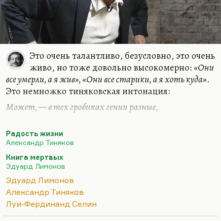
Это очень талантливо, безусловно, это очень
живо, но тоже довольно высокомерно:
«Они
все умерли, а я жив», «Они все старики, а я хоть куда»
.
Это немножко тиняковская интонация:
Может, — в тех гробиках гении разные,
Может, — поэт Гумилев…
Радость жизни
Я же, презренный и всеми оплеванный,
Александр Тиняков
Жив и здоров!
Книга мертвых
Эдуард Лимонов
У Лимонова, как ни странно, при всем его
героизме и самолюбовании героическом тоже,
Эдуард Лимонов
проскакивали иногда абсолютно тиняковские
Александр Тиняков
интонации. Он это воспринял через Селина, а
Луи-Фердинанд Селин
Селин – это тоже такой своего рода Тиняков. Это