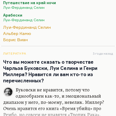
Путешествие на край ночи
Он, я бы сказал, упивается падением, по-моему.
Луи-Фердинанд Селин
Было три великих автора: самый добрый — Виан,
Арабески
самый противный и самый мерзкий — Селин,
Луи-Фердинанд Селин
самый умный — Камю. Вот это три писателя,
Луи-Фердинанд Селин
которые создают портрет Франции 40-50-х годов.
Альбер Камю
Мне представляется, что Селин — это
Борис Виан
совершенно омерзительное явление, циничное,
одаренное, но лучшее его произведение — это не
ЛИТЕРАТУРА
3 года назад
«Путешествие на край ночи», а «Арабески»,…
Что вы можете сказать о творчестве
Чарльза Буковски, Луи Селина и Генри
Миллера? Нравится ли вам кто-то из
перечисленных?
Буковски не нравится, потому что
однообразен как-то, и эмоциональный
диапазон у него, по-моему, невелик. Миллер?
Очень нравится его книга «Время убийц» про
Рембо, но совсем не нравятся «Тропик Рака».