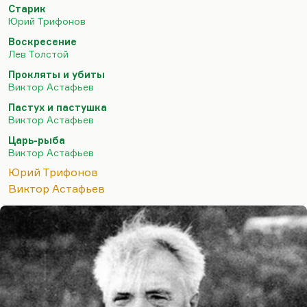
Старик
нравилась бы мне.
Юрий Трифонов
И «Старик» гениальная вещь, очень…
Воскресение
Лев Толстой
Прокляты и убиты
Виктор Астафьев
Пастух и пастушка
Виктор Астафьев
Царь-рыба
Виктор Астафьев
Юрий Трифонов
Виктор Астафьев