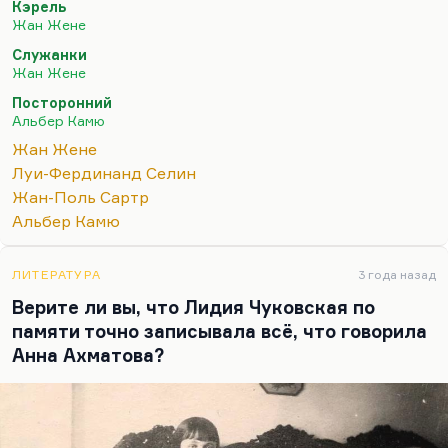
Кэрель
не люблю.
Жан Жене
Что касается Селина и Сартра, то вот это к
Служанки
вопросу о послевоенной Европе или межвоенной
Жан Жене
Европе. Здесь, конечно, вы пропустили Камю.
Посторонний
Камю — самый типичный автор этой эпохи,
Альбер Камю
повествующий, с одной стороны, о
Жан Жене
расчеловечивании; а с другой, вот,
Луи-Фердинанд Селин
«Посторонний» — это исповедь человека
Жан-Поль Сартр
модерна, который не умеет испытывать
Альбер Камю
предписанные чувства, который все время сам
себе…
ЛИТЕРАТУРА
3 года назад
Верите ли вы, что Лидия Чуковская по
памяти точно записывала всё, что говорила
Анна Ахматова?