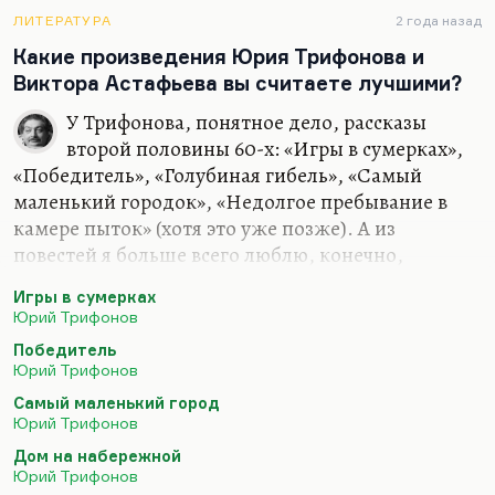
любование мерзостью своей, понюхивание своих
ЛИТЕРАТУРА
2 года назад
подмышек. Это было и органично и талантливо,…
Какие произведения Юрия Трифонова и
Виктора Астафьева вы считаете лучшими?
У Трифонова, понятное дело, рассказы
второй половины 60-х: «Игры в сумерках»,
«Победитель», «Голубиная гибель», «Самый
маленький городок», «Недолгое пребывание в
камере пыток» (хотя это уже позже). А из
повестей я больше всего люблю, конечно,
«Долгое прощание». Просто, понимаете, «Долгое
Игры в сумерках
прощание» на уровне прозы, на уровне языка
Юрий Трифонов
сделано совершенно волшебно. Когда меня
Победитель
спрашивают школьники, как писать прозу, что
Юрий Трифонов
мне представляется идеальным, я всегда читаю
Самый маленький город
вот этот первый абзац из «Долгого прощания».
Юрий Трифонов
Хотя и «Дом на набережной» мне очень нравится
Дом на набережной
(это роман, безусловно, а не повесть).
Юрий Трифонов
Практически нет у Трифонова вещи, которая не