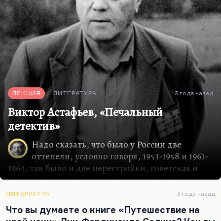
ЛЕКЦИЯ
ЛИТЕРАТУРА
3 года назад
Виктор Астафьев, «Печальный
детектив»
Надо сказать, что было у России две
оттепели, условно говоря, 1953-1958 и 1961-
1964, так было и две перестройки, советская и
постсоветская. Условно говоря, их делят на
перестройку и гласность, или даже есть другое
ЛИТЕРАТУРА
3 года назад
деление — гласность и свобода слова. Сначала
Что вы думаете о книге «Путешествие на
перестройка была объявлена, гласность