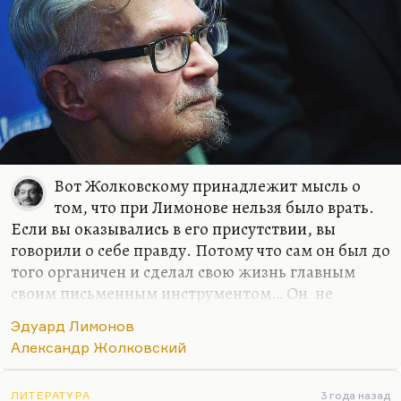
Вот Жолковскому принадлежит мысль о
том, что при Лимонове нельзя было врать.
Если вы оказывались в его присутствии, вы
говорили о себе правду. Потому что сам он был до
того органичен и сделал свою жизнь главным
своим письменным инструментом… Он не
исписал себя, по сути дела – он истер себя о
Эдуард Лимонов
доску, как грифель. Лимонов настолько честен,
Александр Жолковский
что рядом с ним не получается лгать. Поэтому
почитать его детям было бы очень полезно.
ЛИТЕРАТУРА
3 года назад