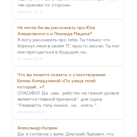
так красиво со стороны...
16 июля, 20:11
Не могли бы вы рассказать про Юза
Алешковского и Леонида Мациха?
Я могу рассказать про тебя. Ты только что
блркнул меня в своём ТГ, просто зассал. Ты мог
мне пригодиться в будущем, но…
12 июля, 15:25
Что вы можете сказать о стихотворении
Беллы Ахмадулиной «По улице моей
который…»?
СПАСИБО! Да , увы . рабство на генном уровне
является главной причиной " дня сурка
".Развивпть тему можно , но .. опять "…
09 июля, 03:01
Александр Куприн
Да, я согласна с вами, Дмитрий Львович, что