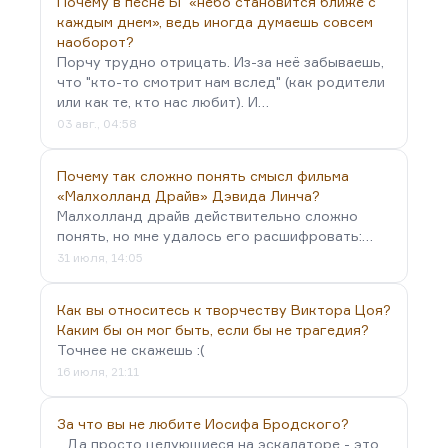
Почему в песне БГ «небо становится ближе с
каждым днем», ведь иногда думаешь совсем
наоборот?
Порчу трудно отрицать. Из-за неё забываешь,
что "кто-то смотрит нам вслед" (как родители
или как те, кто нас любит). И…
03 авг., 04:58
Почему так сложно понять смысл фильма
«Малхолланд Драйв» Дэвида Линча?
Малхолланд драйв действительно сложно
понять, но мне удалось его расшифровать:…
31 июля, 14:05
Как вы относитесь к творчеству Виктора Цоя?
Каким бы он мог быть, если бы не трагедия?
Точнее не скажешь :(
16 июля, 21:11
За что вы не любите Иосифа Бродского?
...Да просто целующиеся на эскалаторе - это