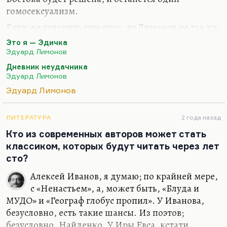
гомосексуализм.
Если же говорить серьезно, то Лимонов не так уж
часто эту тему затрагивал. Она его вообще не
Это я — Эдичка
волновала абсолютно, в отличие от некоторых
Эдуард Лимонов
потребителей романа «Это я, Эдичка».
Дневник неудачника
Гомосексуальная тема есть в «Эдичке», есть в
Эдуард Лимонов
«Дневнике неудачника» — собственно, и всё.
Эдуард Лимонов
Тема сексуальных практик его занимала, да.
Почему-то секс — это очень интересно. Лимонов
ЛИТЕРАТУРА
2 года назад
любил писать интересно, умел. Его занимали
Кто из современных авторов может стать
темы кулинарии, секса, одиночества — всё, что
классиком, которых будут читать через лет
интересно.
сто?
А почему секс так интересен, я до сих пор не
Алексей Иванов, я думаю; по крайней мере,
понимаю. Я вот…
с «Ненастьем», а, может быть, «Блуда и
МУДО» и «Географ глобус пропил». У Иванова,
безусловно, есть такие шансы. Из поэтов;
безусловно, Найденко. У Иры Евса, кстати,