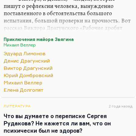
пишут о рефлексии человека, вынужденно
поставленного в обстоятельства большого
испытания, большой проверки на прочность. Вот
рассказ Виктора Драгунского «Рабочие дробят
камень». Денис Драгунский вообще весь
Приключения майора Звягина
способствует воспитанию уверенности в себе. Ну
Михаил Веллер
как «воспитанию уверенности»?» Видите, Денис
Эдуард Лимонов
вообще, на мой взгляд, великий писатель,
Денис Драгунский
сегодняшний Трифонов.
Виктор Драгунский
Я знаю очень мало примеров (наверное, всего
Юрий Домбровский
три), когда литературный талант отца так полно
Михаил Веллер
воплотился в детях. Это Драгунский – Виктор,
Елена Долгопят
Ксения и Денис. Это Шаровы – Александр и
Владимир. Это Радзинские – Эдвард и Олег.
ЛИТЕРАТУРА
2 года назад
Потому что Олег и Эдвард…
Что вы думаете о переписке Сергея
Рудакова? Не кажется ли вам, что он
психически был не здоров?