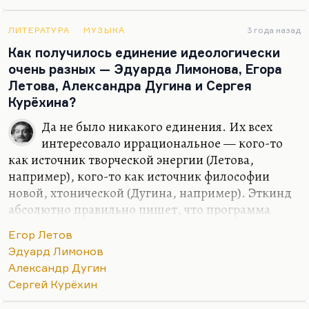
(Ропшин и Лимонов), мне более интересны как
поэта. Вообще, параллель совершенно
гениальная, просто гениальная параллель.
ЛИТЕРАТУРА
МУЗЫКА
3 года назад
Господь таким наглядным все делает в России. И
Как получилось единение идеологически
то, что они оба…
очень разных — Эдуарда Лимонова, Егора
Летова, Александра Дугина и Сергея
Курёхина?
Да не было никакого единения. Их всех
интересовало иррациональное — кого-то
как источник творческой энергии (Летова,
например), кого-то как источник философии
новой, хтонической (Дугина, например). Эткинд
абсолютно правильно пишет, что программа
Дугина — правое правительство при левой
Егор Летов
экономике — абсолютно утопична. Мало того она
Эдуард Лимонов
фашизоидная, но она просто утопична. Не говоря
Александр Дугин
уже о том, что Лимонов никогда этой всей
Сергей Курёхин
эзотерикой и хтонью не интересовался всерьез.
Мамлеев интересовался, он этим жил, хотя он