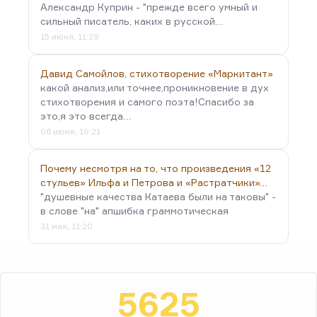
Александр Куприн - "прежде всего умный и
сильный писатель, каких в русской…
15 июня, 11:29
Давид Самойлов, стихотворение «Маркитант»
какой анализ,или точнее,проникновение в дух
стихотворения и самого поэта!Спасибо за
это,я это всегда…
06 июня, 19:21
Почему несмотря на то, что произведения «12
стульев» Ильфа и Петрова и «Растратчики»…
"душевные качества Катаева были на таковы" -
в слове "на" апшибка граммотическая
31 мая, 11:20
5625