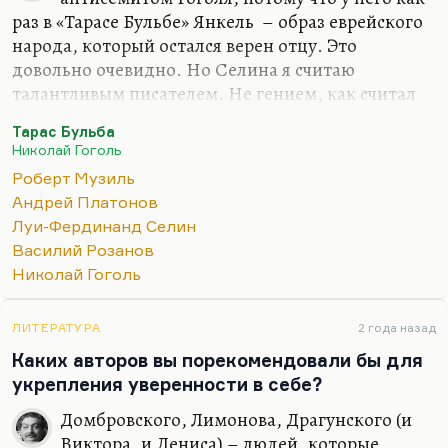
раз в «Тарасе Бульбе» Янкель – образ еврейского
народа, который остался верен отцу. Это
довольно очевидно. Но Селина я считаю
талантливым писателем. Не гением, как считал
Лимонов (а Нагибин вообще Селина считал
Тарас Бульба
отцом литературы ХХ века). Но я считаю Селина
Николай Гоголь
исключительно талантливым, важным
Роберт Музиль
писателем, хотя я прочел его довольно поздно –
Андрей Платонов
кстати, по личной рекомендации того же
Луи-Фердинанд Селин
Нагибина. Мы встретились в «Вечернем клубе», я
Василий Розанов
его спросил о какой-то книге, и он сказал:
«После
Николай Гоголь
Селина это все чушь»
. Он, я думаю, трех писателей
уважал по-настоящему – Селина, Музиля и
Платонова. Относительно Селина и Платонова я
ЛИТЕРАТУРА
2 года назад
это…
Каких авторов вы порекомендовали бы для
укрепления уверенности в себе?
Домбровского, Лимонова, Драгунского (и
Виктора, и Дениса) – людей, которые