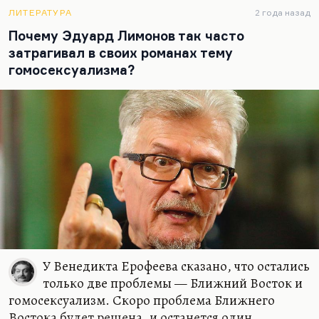
тоже дистанцировался, в отличие от Головина с
ЛИТЕРАТУРА
2 года назад
его экспериментами. Мамлеев был прежде всего
Почему Эдуард Лимонов так часто
писатель, как и Кроули, кстати.
затрагивал в своих романах тему
гомосексуализма?
Лимонов вообще был литератор par excellence. Он
в это…
У Венедикта Ерофеева сказано, что остались
только две проблемы — Ближний Восток и
гомосексуализм. Скоро проблема Ближнего
Востока будет решена, и останется один