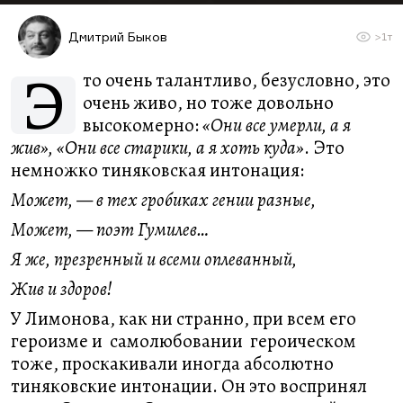
Дмитрий Быков
>1т
Э
то очень талантливо, безусловно, это
очень живо, но тоже довольно
высокомерно:
«Они все умерли, а я
жив», «Они все старики, а я хоть куда»
. Это
немножко тиняковская интонация:
Может, — в тех гробиках гении разные,
Может, — поэт Гумилев…
Я же, презренный и всеми оплеванный,
Жив и здоров!
У Лимонова, как ни странно, при всем его
героизме и самолюбовании героическом
тоже, проскакивали иногда абсолютно
тиняковские интонации. Он это воспринял