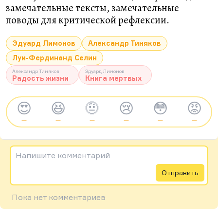
замечательные тексты, замечательные
поводы для критической рефлексии.
Эдуард Лимонов
Александр Тиняков
Луи-Фердинанд Селин
Александр Тиняков
Эдуард Лимонов
Радость жизни
Книга мертвых
😍
😆
🤨
😢
😳
😡
—
—
—
—
—
—
Напишите комментарий
Отправить
Пока нет комментариев