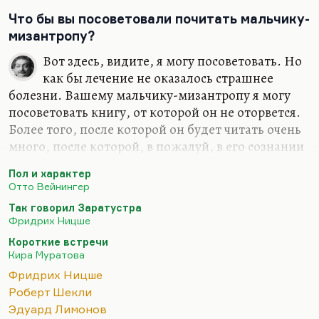
Я не думаю, что для кого-то из них так
Что бы вы посоветовали почитать мальчику-
привлекательно сексуальное (если, конечно, не
мизантропу?
тыкать в нос самыми сексуальными, самыми
эротическими рассказами Лимонова. Я-то как раз
Вот здесь, видите, я могу посоветовать. Но
думаю, что Лимонов – писатель довольно
как бы лечение не оказалось страшнее
целомудренный. Вся физическая сторона любви
болезни. Вашему мальчику-мизантропу я могу
ему в…
посоветовать книгу, от которой он не оторвется.
Более того, после которой он будет читать очень
много, после которой, в пожалуй, в его сознании
даже произойдет переворот. Но хотим ли мы
Пол и характер
этого? Ведь это книга с неочевидными
Отто Вейнингер
последствиями.
Так говорил Заратустра
Если мальчику в 13 лет подкинуть «Пол и
Фридрих Ницше
характер» Отто Вейнингера. При этом, если
Короткие встречи
мальчик является мизантропов, после нее он
Кира Муратова
может стать еще и женофобом. Книжка очень
Фридрих Ницше
провокативная, очень умная и очень опасная. Не
Роберт Шекли
зря автор застрелился в 23 года. Может ли это
Эдуард Лимонов