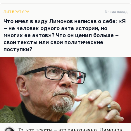
вызвать у него интерес к чтению? Да, почти
наверняка вызовет. Но опять-таки, но…
ЛИТЕРАТУРА
3 года назад
Что имел в виду Лимонов написав о себе: «Я
– не человек одного акта истории, но
многих ее актов»? Что он ценил больше –
свои тексты или свои политические
поступки?
То, что тексты – это однозначно. Лимонов