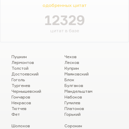
одобренных цитат
12329
цитат в базе
Пушкин
Чехов
Лермонтов
Лесков
Толстой
Куприн
Достоевский
Маяковский
Гоголь
Блок
Тургенев
Булгаков
Чернышевский
Мандельштам
Гончаров
Набоков
Некрасов
Гумилев
Тютчев
Платонов
Фет
Горький
Шолохов
Сорокин