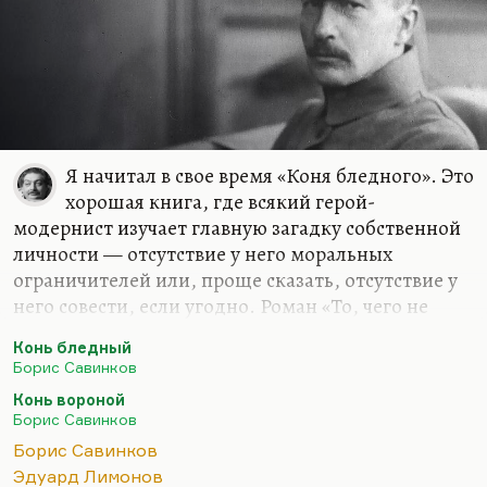
Я начитал в свое время «Коня бледного». Это
хорошая книга, где всякий герой-
модернист изучает главную загадку собственной
личности — отсутствие у него моральных
ограничителей или, проще сказать, отсутствие у
него совести, если угодно. Роман «То, чего не
было» мне кажется более удачным даже. «Конь
Конь бледный
вороной» мне не был особенно интересен. Я
Борис Савинков
очень люблю стихи Савинкова, как и стихи
Конь вороной
Савенко. Вот эти два «подростка», два уроженца
Борис Савинков
Харькова, так точно параллелящие друг друга,
Борис Савинков
вошедшие в литературу под псевдонимами
Эдуард Лимонов