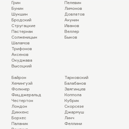
Грин
Пелевин
Бунин
Лимонов
Шукшин
Довлатов
Бродский
Акунин
Стругацкие
Иванов
Пастернак
Веллер
Солженицын
Быков
Шаламов
Трифонов
Аксенов
Окуджава
Высоцкий
Байрон
Тарковский
Хемингуэй
Балабанов
Фолкнер
Звягинцев
Фицджеральд
Коппола
Честертон
Кубрик
Лондон
Скорсезе
Диккенс
Джармуш
Борхес
Линч
Паланик
Феллини