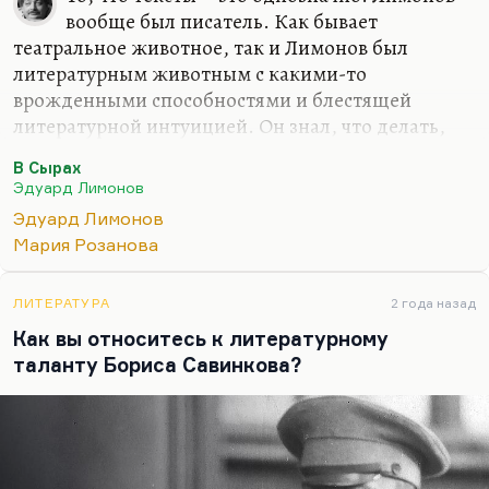
вообще был писатель. Как бывает
театральное животное, так и Лимонов был
литературным животным с какими-то
врожденными способностями и блестящей
литературной интуицией. Он знал, что делать,
как писать, как увлекательно рассказывать о себе.
В Сырах
Я тут для одной статьи перечитывал его роман «В
Эдуард Лимонов
сырах». Это не лучший его роман, поздний,
Эдуард Лимонов
роман в новеллах, составленный из кусков, самый
Мария Розанова
сильный из которых – «Смерть старухи». Сильная
там глава о брате. Вот он был наделен
ЛИТЕРАТУРА
2 года назад
мистическим чувством местности, во-первых. Он
Как вы относитесь к литературному
действительно чувствовал «гений места»; лучше,
таланту Бориса Савинкова?
чем кто бы то ни было из современников. А самое
главное – он обладал даром увлекательно…