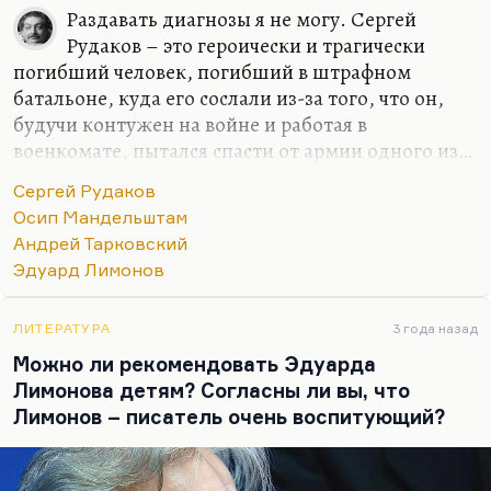
Раздавать диагнозы я не могу. Сергей
Рудаков – это героически и трагически
погибший человек, погибший в штрафном
батальоне, куда его сослали из-за того, что он,
будучи контужен на войне и работая в
военкомате, пытался спасти от армии одного из…
по-моему, кого-то из верующих… В общем, он
Сергей Рудаков
пытался спасти от мобилизации человека,
Осип Мандельштам
совершенно к войне не готового, совсем к ней не
Андрей Тарковский
приспособленного. Положил душу за други своя.
Эдуард Лимонов
Сергей Рудаков… как поэта я не могу его
оценивать, потому что недостаточно знаю, да и
ЛИТЕРАТУРА
3 года назад
далеко не все стихи опубликованы. А по
Можно ли рекомендовать Эдуарда
переписке… Ну есть же вот это определение
Лимонова детям? Согласны ли вы, что
Ахматовой:
«Он сошел с ума, вообразив, что
Лимонов – писатель очень воспитующий?
гениальным поэтом является он, а не Мандельштам»
.
…