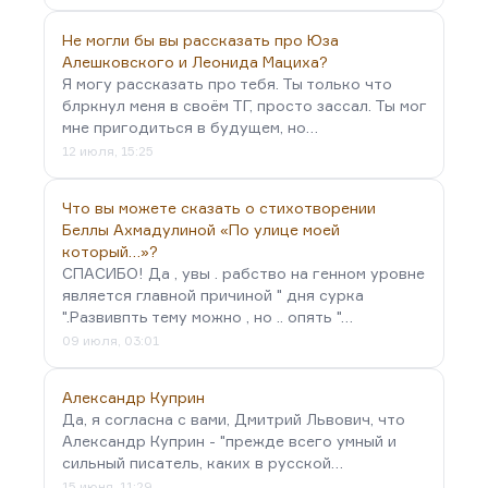
Не могли бы вы рассказать про Юза
Алешковского и Леонида Мациха?
Я могу рассказать про тебя. Ты только что
блркнул меня в своём ТГ, просто зассал. Ты мог
мне пригодиться в будущем, но…
12 июля, 15:25
Что вы можете сказать о стихотворении
Беллы Ахмадулиной «По улице моей
который…»?
СПАСИБО! Да , увы . рабство на генном уровне
является главной причиной " дня сурка
".Развивпть тему можно , но .. опять "…
09 июля, 03:01
Александр Куприн
Да, я согласна с вами, Дмитрий Львович, что
Александр Куприн - "прежде всего умный и
сильный писатель, каких в русской…
15 июня, 11:29