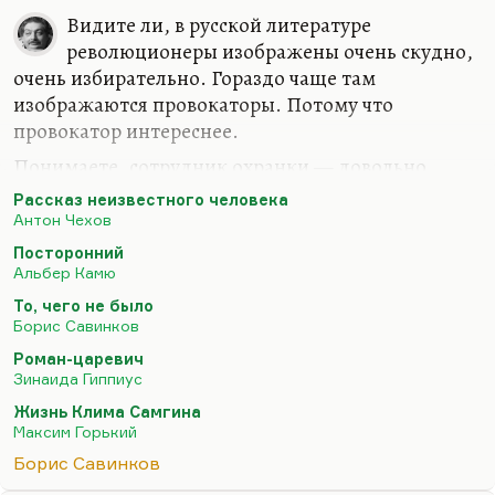
то, что они оба…
Видите ли, в русской литературе
революционеры изображены очень скудно,
очень избирательно. Гораздо чаще там
изображаются провокаторы. Потому что
провокатор интереснее.
Понимаете, сотрудник охранки — довольно
плоское явление. Революционер — такой,
Рассказ неизвестного человека
инсарского типа или эсеровского типа — при всей
Антон Чехов
своей святости производит впечатление
Посторонний
определенной мономании, определенной
Альбер Камю
зацикленности на своих идеях и тоже некоторые
То, чего не было
плоскости.
Борис Савинков
Понимаете, я не помню ни одного сколько-
Роман-царевич
Зинаида Гиппиус
нибудь привлекательного революционера в
русской литературе, и реакционера тоже. Вот
Жизнь Клима Самгина
Максим Горький
провокаторы бывают интересные. Двойные
агенты бывают интересные. Тут неважно,
Борис Савинков
реально ли то существующая фигура,…