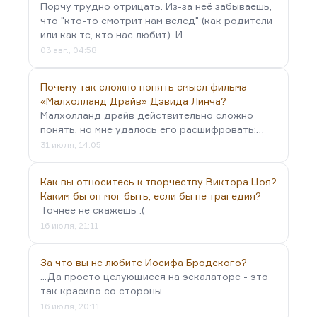
Порчу трудно отрицать. Из-за неё забываешь,
Да, лучше всего — пусть он почитает,…
что "кто-то смотрит нам вслед" (как родители
или как те, кто нас любит). И…
03 авг., 04:58
Почему так сложно понять смысл фильма
«Малхолланд Драйв» Дэвида Линча?
Малхолланд драйв действительно сложно
понять, но мне удалось его расшифровать:…
31 июля, 14:05
Как вы относитесь к творчеству Виктора Цоя?
Каким бы он мог быть, если бы не трагедия?
Точнее не скажешь :(
16 июля, 21:11
За что вы не любите Иосифа Бродского?
...Да просто целующиеся на эскалаторе - это
так красиво со стороны...
16 июля, 20:11