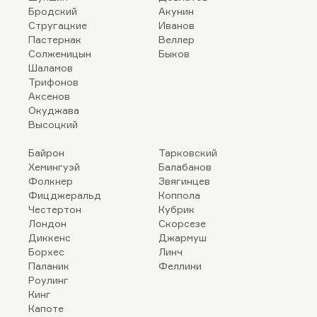
Бродский
Акунин
Стругацкие
Иванов
Пастернак
Веллер
Солженицын
Быков
Шаламов
Трифонов
Аксенов
Окуджава
Высоцкий
Байрон
Тарковский
Хемингуэй
Балабанов
Фолкнер
Звягинцев
Фицджеральд
Коппола
Честертон
Кубрик
Лондон
Скорсезе
Диккенс
Джармуш
Борхес
Линч
Паланик
Феллини
Роулинг
Кинг
Капоте