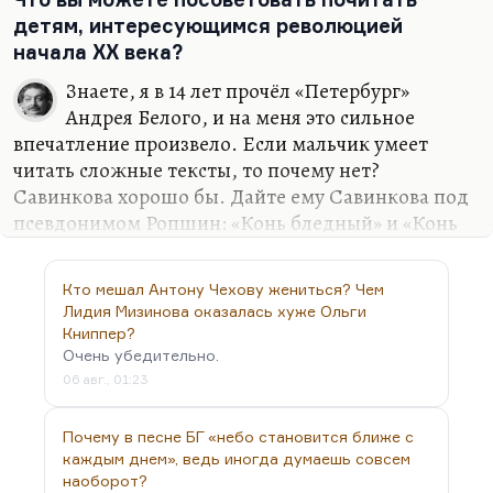
фигур среди наследников Диккенса, среди
детям, интересующимся революцией
Честертона, Моэма, Уайльда, Киплинга.
начала XX века?
Рассматривать…
Знаете, я в 14 лет прочёл «Петербург»
Андрея Белого, и на меня это сильное
впечатление произвело. Если мальчик умеет
читать сложные тексты, то почему нет?
Савинкова хорошо бы. Дайте ему Савинкова под
псевдонимом Ропшин: «Конь бледный» и «Конь
вороной». Ну, «Конь вороной» уже про
Гражданскую войну, но «Конь бледный» — это
Кто мешал Антону Чехову жениться? Чем
очень интересно. Я не вижу зла, если мальчик
Лидия Мизинова оказалась хуже Ольги
прочтёт, не знаю, «Мелкого беса», если он
Книппер?
прочтёт «Чёртову куклу». Очень интересно,
Очень убедительно.
кстати, сравнить «Мелкого беса» и «Чёртову
06 авг., 01:23
куклу». «Чёртова кукла» — роман Гиппиус о
терроре. У Леонида Андреева есть неплохой
Почему в песне БГ «небо становится ближе с
рассказ «Бездна». И «Тьма» — неплохой рассказ.
каждым днем», ведь иногда думаешь совсем
наоборот?
И «К звёздам» — неплохая вещь. Ну, почитайте.