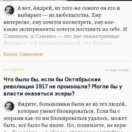
А вот, Андрей, из того же самого он его и
выбирает — из любопытства. Ему
интересно, ему хочется посмотреть, ему кое-
какие эксперименты хочется поставить на себе. И
Савинков, и Савенко — это две симметричные
фигуры (с той только разницей, что Ропшин
кажется мне не таким сильным писателем, как
Борис Савинков
Лимонов). Это говоря об их литературных
личностях, о псевдонимах. Лимонов, конечно,
талантливее. Да и стихи какие прекрасные. Но
ИСТОРИЯ
4 года назад
они даже бородками похожи. Это такое
Что было бы, если бы Октябрьская
интересное испытание возможностей человека.
революция 1917 не произошла? Могли бы у
Конечно, многие шли в террор — и не только для
власти оказаться эсеры?
того, чтобы заниматься террором, а для того,
Видите, большевики были не из тех людей,
чтобы понять. Помните, как говорит Лидия
которые умеют блокироваться. Если бы с
Варавка в «Жизни Клима Самгина»: «Я хочу
эсерами как-то им блокироваться удалось, может
испытать, испытать!» Вот это…
быть, всё было бы иначе. Но, понимаете, не верю