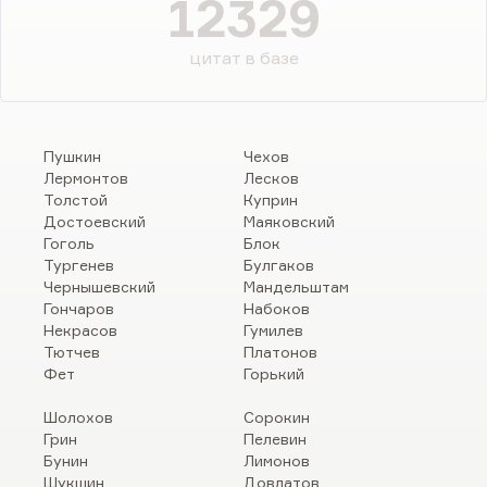
12329
цитат в базе
Пушкин
Чехов
Лермонтов
Лесков
Толстой
Куприн
Достоевский
Маяковский
Гоголь
Блок
Тургенев
Булгаков
Чернышевский
Мандельштам
Гончаров
Набоков
Некрасов
Гумилев
Тютчев
Платонов
Фет
Горький
Шолохов
Сорокин
Грин
Пелевин
Бунин
Лимонов
Шукшин
Довлатов