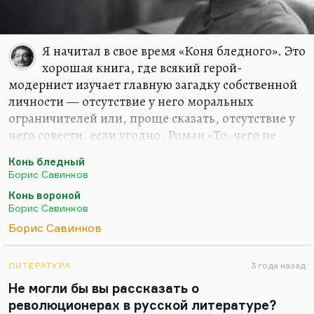
Я начитал в свое время «Коня бледного». Это
хорошая книга, где всякий герой-
модернист изучает главную загадку собственной
личности — отсутствие у него моральных
ограничителей или, проще сказать, отсутствие у
него совести, если угодно. Роман «То, чего не
было» мне кажется более удачным даже. «Конь
Конь бледный
вороной» мне не был особенно интересен. Я
Борис Савинков
очень люблю стихи Савинкова, как и стихи
Конь вороной
Савенко. Вот эти два «подростка», два уроженца
Борис Савинков
Харькова, так точно параллелящие друг друга,
Борис Савинков
вошедшие в литературу под псевдонимами
(Ропшин и Лимонов), мне более интересны как
поэта. Вообще, параллель совершенно
ЛИТЕРАТУРА
3 года назад
гениальная, просто гениальная параллель.
Не могли бы вы рассказать о
Господь таким наглядным все делает в России. И
революционерах в русской литературе?