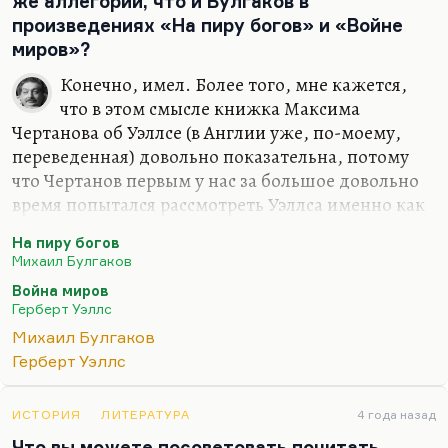
же аллегории, что и Булгаков в
Эдичка»), но книги Лимонова очень много
произведениях «На пиру богов» и «Войне
значили для нас, потому что это был новый
миров»?
способ письма, отчасти журналистский такой
Конечно, имел. Более того, мне кажется,
репортаж из собственной кухни, спальни и даже
что в этом смысле книжка Максима
из…
Чертанова об Уэллсе (в Англии уже, по-моему,
переведенная) довольно показательна, потому
что Чертанов первым у нас за большое довольно
время попытался рассмотреть Уэллса именно как
социального такого мыслителя, настоящего
На пиру богов
философа, монстра, в каком-то смысле как
Михаил Булгаков
мастера социального прогноза. И, конечно,
Война миров
«Война миров» и в особенности «Машина
Герберт Уэллс
времени», в огромной степени «Человек-
Михаил Булгаков
невидимка» — это прежде всего социальные
Герберт Уэллс
диагнозы и только потом уже фантастические
опусы.
ИСТОРИЯ
ЛИТЕРАТУРА
4 года назад
Мне кажется, что Уэллс — одна из крупнейших
Что вы можете посоветовать почитать