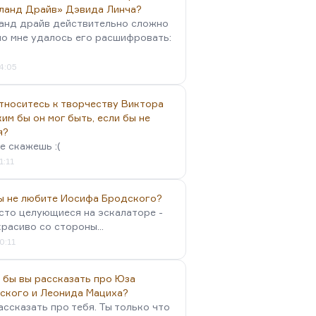
ланд Драйв» Дэвида Линча?
анд драйв действительно сложно
но мне удалось его расшифровать:
4:05
тноситесь к творчеству Виктора
им бы он мог быть, если бы не
я?
е скажешь :(
1:11
вы не любите Иосифа Бродского?
осто целующиеся на эскалаторе -
красиво со стороны...
0:11
 бы вы рассказать про Юза
ского и Леонида Мациха?
ассказать про тебя. Ты только что