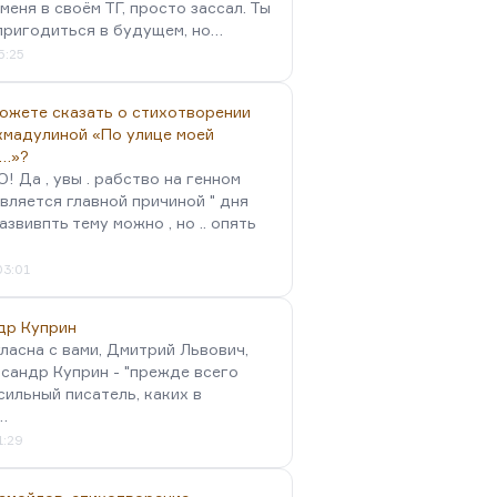
меня в своём ТГ, просто зассал. Ты
пригодиться в будущем, но…
5:25
можете сказать о стихотворении
хмадулиной «По улице моей
…»?
 Да , увы . рабство на генном
вляется главной причиной " дня
Развивпть тему можно , но .. опять
03:01
др Куприн
гласна с вами, Дмитрий Львович,
сандр Куприн - "прежде всего
сильный писатель, каких в
…
1:29