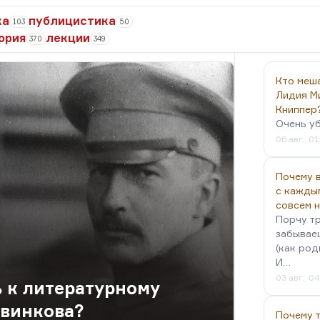
ка
публицистика
103
50
ория
лекции
370
349
Кто меш
Лидия М
Книппер
Очень у
06 авг., 01
Почему в
с кажды
совсем 
Порчу тр
забываеш
(как род
И…
03 авг., 0
ь к литературному
авинкова?
Почему 