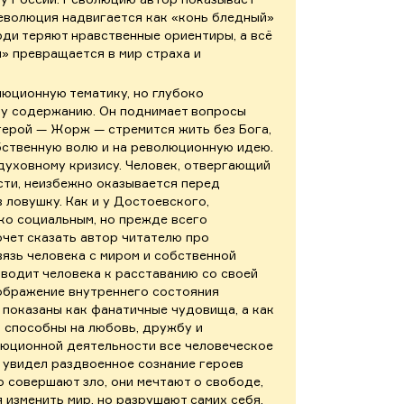
революция надвигается как «конь бледный»
юди теряют нравственные ориентиры, а всё
» превращается в мир страха и
люционную тематику, но глубоко
му содержанию. Он поднимает вопросы
й герой — Жорж — стремится жить без Бога,
обственную волю и на революционную идею.
 духовному кризису. Человек, отвергающий
ти, неизбежно оказывается перед
в ловушку. Как и у Достоевского,
ко социальным, но прежде всего
чет сказать автор читателю про
язь человека с миром и собственной
дводит человека к расставанию со своей
ображение внутреннего состояния
е показаны как фанатичные чудовища, а как
 способны на любовь, дружбу и
олюционной деятельности все человеческое
Я увидел раздвоенное сознание героев
о совершают зло, они мечтают о свободе,
 изменить мир, но разрушают самих себя.