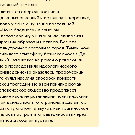
итический памфлет.
отличается сдержанностью и
длинных описаний и использует короткие,
ывало у меня ощущение постоянной
 «Коня бледного» я замечаю
 исповедальную интонацию, символизм,
рачных образов и мотивов. Все эти
 внутреннее состояние героя. Туман, ночь,
усиливает атмосферу безысходности. Да
ный» это вовсе не роман о революции,
е о последствиях идеологического
роизведение-то оказалось пророческим.
то культ насилия способен привести
кой трагедии. По этой причине роман
 человеческое общество продолжает
дания насилия различными политическими
ной ценностью этого романа, ведь автор
поэтому его книга звучит, как трагическая
талось построить справедливость через
оятной духовной пустоте.