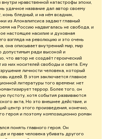
я внутри нравственной катастрофы эпохи,
нь удачное название дал автор своему
т, конь бледный, и на нём всадник,
очки из Апокалипсиса задают главный
время на Россию надвигалась не свобода, и
амое настоящее насилие и духовная
его взгляда на революцию и это очень
а, она описывает внутренний мир, мир
о допустимым ради высокой и
о, что автор не создаёт героический
 из них носителей свободы и света. Ему
азрушение личности человека, который
овь идеей. В этом заключается главное
ионной литературы того времени: нет
романтизирует террор. Более того, он
ую пустоту, хотя события развиваются
кого акта, Но это внешнее действие, и
щий центр этого произведения, конечно,
ого героя и поэтому композиционно роман
ался понять главного героя. Он
оде и праве человека убивать другого