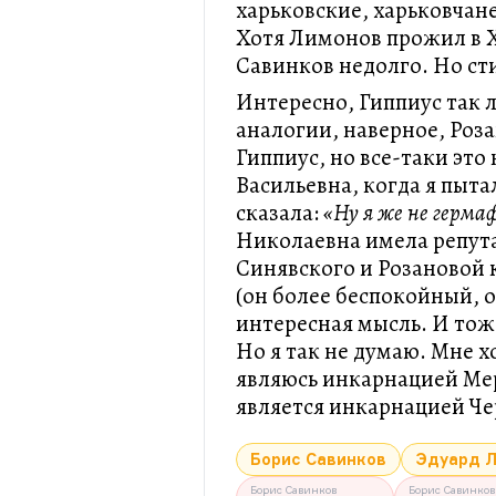
харьковские, харьковчан
Хотя Лимонов прожил в Х
Савинков недолго. Но ст
Интересно, Гиппиус так 
аналогии, наверное, Роз
Гиппиус, но все-таки это
Васильевна, когда я пыта
сказала:
«Ну я же не герм
Николаевна имела репут
Синявского и Розановой 
(он более беспокойный, о
интересная мысль. И тож
Но я так не думаю. Мне хо
являюсь инкарнацией Ме
является инкарнацией Ч
Борис Савинков
Эдуард 
Борис Савинков
Борис Савинков