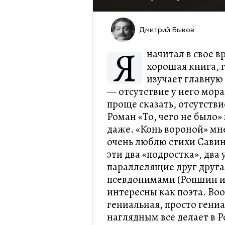
Дмитрий Быков
Я
начитал в свое в
хорошая книга, 
изучает главную
— отсутствие у него мор
проще сказать, отсутствие
Роман «То, чего не было
даже. «Конь вороной» мн
очень люблю стихи Савинк
эти два «подростка», два
параллелящие друг друга
псевдонимами (Ропшин и
интересны как поэта. Во
гениальная, просто гениа
наглядным все делает в Ро