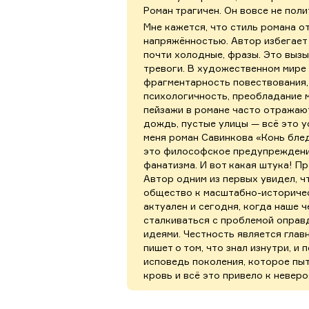
Роман трагичен. Он вовсе не пол
Мне кажется, что стиль романа 
напряжённостью. Автор избегает 
почти холодные, фразы. Это выз
тревоги. В художественном мире
фрагментарность повествования,
психологичность, преобладание м
пейзажи в романе часто отражают
дождь, пустые улицы — всё это 
меня роман Савинкова «Конь блед
это философское предупреждени
фанатизма. И вот какая штука! П
Автор одним из первых увидел, ч
общество к масштабно-историчес
актуален и сегодня, когда наше
сталкиваться с проблемой оправ
идеями. Честность является глав
пишет о том, что знал изнутри, и 
исповедь поколения, которое пы
кровь и всё это привело к невер