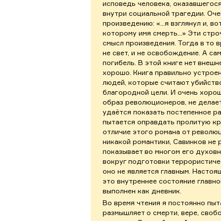
исповедь человека, оказавшегос
внутри социальной трагедии. Оче
произведению: «...я взглянул и, во
которому имя смерть...» Эти стр
смысл произведения. Тогда в то 
не свет, и не освобождение. А с
погибель. В этой книге нет внешн
хорошо. Книга правильно устроен
людей, которые считают убийств
благородной цели. И очень хорош
образ революционеров, не делает
удаётся показать постепенное р
пытается оправдать пролитую кр
отличие этого романа от революц
никакой романтики, Савинков не 
показывает во многом его духовн
вокруг подготовки террористичес
оно не является главным. Настоя
это внутреннее состояние главн
выполнен как дневник.
Во время чтения я постоянно пыт
размышляет о смерти, вере, своб