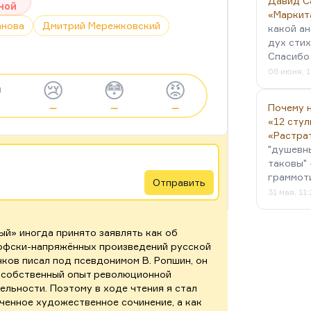
Давид С
ной
«Маркит
анова
Дмитрий Мережковский
какой ан
дух стих
Спасибо 
06 июня, 1

😢
😳
😡
Почему н
—
—
—
«12 стул
«Растра
"душевн
таковы" 
граммот
Отправить
31 мая, 11
ый» иногда принято заявлять как об
офски-напряжённых произведений русской
нков писал под псевдонимом В. Ропшин, он
 собственный опыт революционной
льности. Поэтому в ходе чтения я стал
ченное художественное сочинение, а как