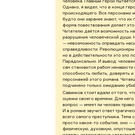
человека. Главный герой пытаетс
Однако, я видел, что в конце г
происходящего. Все персонажи ж
будто они заранее знают, что их 
форма повествования делает это
Читателю даётся возможность на
разрушение человеческой души. Н
— невозможность оправдать наси
справедливости. Революционеры 
но в действительности это зло п
Парадоксально. И вывод: человек
сам становится рабом ненависти 
способность любить, доверять и 
персонажей этого романа. Читаеш
подчинено только ожиданию убий
Савинков стоит вдали от того, ч
оценки своего времени. Для него
вопрос — имеет ли человек право
И в романе звучит ответ трагиче
всего самого преступника. Тема с
просто какое-то событие, оно — 
физическую, духовную, опустошен
идеалы, историческую катастроф