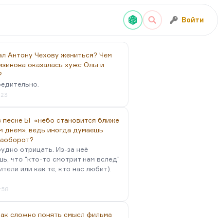
Войти
ал Антону Чехову жениться? Чем
изинова оказалась хуже Ольги
?
бедительно.
:23
 песне БГ «небо становится ближе
м днем», ведь иногда думаешь
наоборот?
удно отрицать. Из-за неё
ь, что "кто-то смотрит нам вслед"
ители или как те, кто нас любит).
4:58
так сложно понять смысл фильма