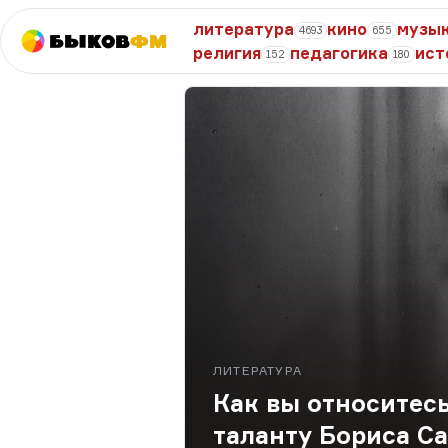
литература
кино
музы
4693
655
Быков
ФМ
религия
педагогика
ист
152
180
ЛИТЕРАТУРА
Как вы относитес
таланту Бориса С