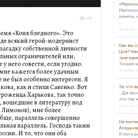
«Малхол
Малхолл
понять, 
>1т
…
31 июля, 1
ремя «Коня бледного». Это
где всякий герой-модернист
Как вы о
 загадку собственной личности
Цоя? Как
альных ограничителей или,
трагеди
 у него совести, если угодно.
Точнее н
» мне кажется более удачным
16 июля, 2
е не был особенно интересен. Я
ова, как и стихи Савенко. Вот
За что 
...Да пр
 уроженца Харькова, так точно
это так 
, вошедшие в литературу под
16 июля, 2
 Лимонов), мне более
обще, параллель совершенно
Не могли
льная параллель. Господь таким
Алешков
ссии. И то, что они оба
Я могу р