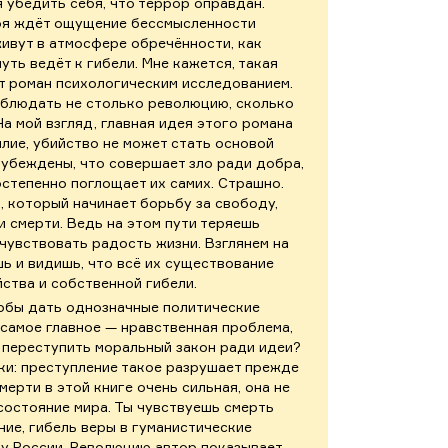
я убедить себя, что террор оправдан.
ероя ждёт ощущение бессмысленности
ивут в атмосфере обречённости, как
путь ведёт к гибели. Мне кажется, такая
т роман психологическим исследованием.
блюдать не столько революцию, сколько
а мой взгляд, главная идея этого романа
лие, убийство не может стать основой
убеждены, что совершает зло ради добра,
остепенно поглощает их самих. Страшно.
, который начинает борьбу за свободу,
и смерти. Ведь на этом пути теряешь
чувствовать радость жизни. Взглянем на
ь и видишь, что всё их существование
ства и собственной гибели.
тобы дать однозначные политические
 самое главное — нравственная проблема,
 переступить моральный закон ради идеи?
ски: преступление такое разрушает прежде
мерти в этой книге очень сильная, она не
состояние мира. Ты чувствуешь смерть
ие, гибель веры в гуманистические
у России. Революцию автор показывает