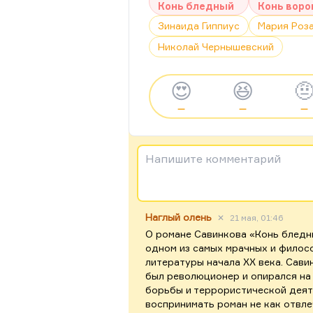
Конь бледный
Конь воро
Зинаида Гиппиус
Мария Роз
Николай Чернышевский
😍
😆

—
—
—
Напишите комментарий
Наглый олень
✕
21 мая, 01:46
О романе Савинкова «Конь бледн
одном из самых мрачных и филос
литературы начала XX века. Сави
был революционер и опирался на
борьбы и террористической деяте
воспринимать роман не как отвле