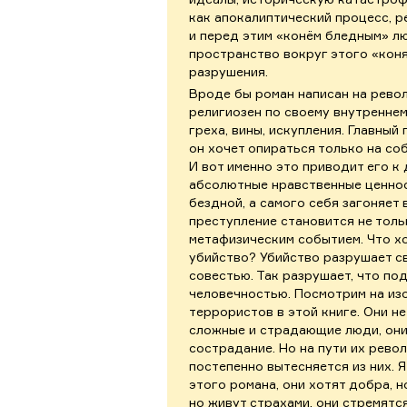
как апокалиптический процесс, 
и перед этим «конём бледным» л
пространство вокруг этого «коня
разрушения.
Вроде бы роман написан на рево
религиозен по своему внутренне
греха, вины, искупления. Главны
он хочет опираться только на с
И вот именно это приводит его к
абсолютные нравственные ценнос
бездной, а самого себя загоняет 
преступление становится не толь
метафизическим событием. Что хо
убийство? Убийство разрушает св
совестью. Так разрушает, что по
человечностью. Посмотрим на из
террористов в этой книге. Они н
сложные и страдающие люди, они
сострадание. Но на пути их рев
постепенно вытесняется из них. 
этого романа, они хотят добра, н
но живут страхами, они стремятся