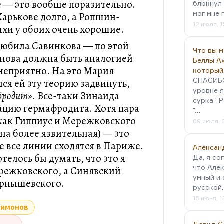
е — это вообще поразительно.
блркнул 
мог мне 
арькове долго, а Ропшин-
12 июля, 1
ихи у обоих очень хорошие.
любила Савинкова — по этой
Что вы 
анова должна быть аналогией
Беллы А
 неприятно. На это Мария
который
СПАСИБО!
лся ей эту теорию задвинуть,
уровне я
афродит»
. Все-таки Зинаида
сурка ".
ацию гермафродита. Хотя пара
"…
как Гиппиус и Мережковского
09 июля, 
на более язвительная) — это
е все линии сходятся в Париже.
Алексан
телось бы думать, что это я
Да, я со
что Алек
режковского, а Синявский
умный и 
ернышевского.
русской
15 июня, 1
Лимонов