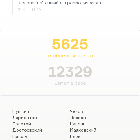
в слове "на" апшибка граммотическая
31 мая, 11:20
5625
одобренных цитат
12329
цитат в базе
Пушкин
Чехов
Лермонтов
Лесков
Толстой
Куприн
Достоевский
Маяковский
Гоголь
Блок