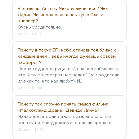
русской литературе. Даже Мандельштам, даже
Цветаева на его фоне кажутся счастливцами.
Кто мешал Антону Чехову жениться? Чем
Лидия Мизинова оказалась хуже Ольги
Шаламов — сын вологодского священника.
Книппер?
Варлам довольно рано приехал в Москву,
Очень убедительно.
работал дубильщиком, поступил в МГУ, два года
06 авг., 01:23
изучал юриспруденцию, был отчислен, потому
что скрыл социальное происхождение, скрыл,
Почему в песне БГ «небо становится ближе с
что отец — священник.
каждым днем», ведь иногда думаешь совсем
Участвовал в нескольких кружках московских,
наоборот?
часто слушал Маяковского, вошел в
Порчу трудно отрицать. Из-за неё забываешь,
троцкистскую оппозицию и впервые был
что "кто-то смотрит нам вслед" (как родители
или как те, кто нас любит). И…
арестован еще в 1929 году, после чего три года
03 авг., 04:58
отбывал срок. Вернулся, работал,…
Почему так сложно понять смысл фильма
«Малхолланд Драйв» Дэвида Линча?
Малхолланд драйв действительно сложно
понять, но мне удалось его расшифровать:…
31 июля, 14:05