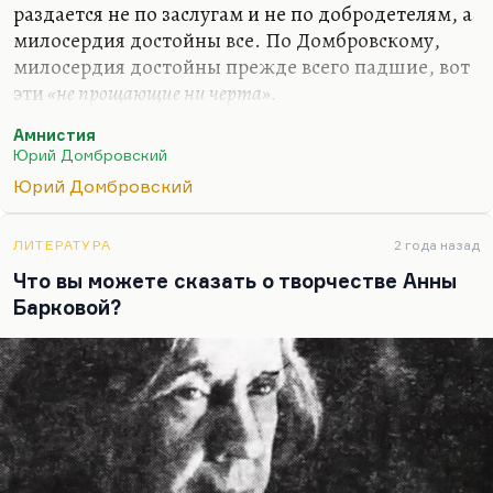
раздается не по заслугам и не по добродетелям, а
милосердия достойны все. По Домбровскому,
милосердия достойны прежде всего падшие, вот
эти
«не прощающие ни черта».
Там очень неслучайное слово –
«как открыты им
Амнистия
двери хрустальные в трансцендентные небеса»
.
Юрий Домбровский
Трансцендентности – внежизненной, надмирной
Юрий Домбровский
– достигается теми, кто вышел за границы себя,
кто попробовал в жизни рая и ада. Поэтому эта
ЛИТЕРАТУРА
2 года назад
трансценденция открывается в лагерях… Я не
Что вы можете сказать о творчестве Анны
думаю, что лагеря – это полезный опыт. Я,
Барковой?
подобно Шаламову, считаю, что это опыт
лишний. Но опыт такого огромного страдания и
такого масштабного…