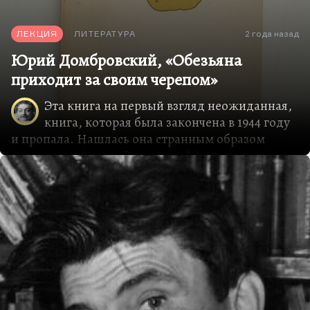
ЛЕКЦИЯ
ЛИТЕРАТУРА
2 года назад
Юрий Домбровский, «Обезьяна
приходит за своим черепом»
Эта книга на первый взгляд неожиданная,
книга, которая была закончена в 1944 году
и пропала. Нашлась она странным образом
только в 1958 году. Это роман Юрия
Домбровского «Обезьяна приходит за своим
черепом».
О Домбровском вообще надо рассказывать
отдельно, потому жизнь его ― удивительный
детектив. Самое удивительное, что книги его
продолжают обнаруживаться. Полулегендарный
роман, само существование которого было под
вопросом, первая его большая прозаическая
работа, роман в повестях и рассказах «Рождение