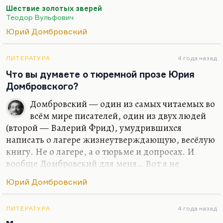
всяком случае) не было. Я посмотрел эту картину.
Шествие золотых зверей
До сих пор помню, что там речь идёт о
Теодор Вульфович
похищении скифского золота или чего-то вроде
Юрий Домбровский
этого. Это такой детектив, при этом люто
скучный и действительно люто советский.
ЛИТЕРАТУРА
4 года назад
Но, видите ли, у Домбровского было три формы
Что вы думаете о тюремной прозе Юрия
советского заработка. Одна — иногда печатали
Домбровского?
его очерки о художниках, по преимуществу алма-
атинских. Вторая — печатали его статьи для
Домбровский — один из самых читаемых во
иностранной прессы, где он пытался объяснить,
всём мире писателей, один из двух людей
популяризовать как-то… Ну,…
(второй — Валерий Фрид), умудрившихся
написать о лагере жизнеутверждающую, весёлую
книгу. Не о лагере, а о тюрьме и допросах. И
вообще Домбровский для меня… Вот я не
упомянул его, говоря о Солженицыне и
Юрий Домбровский
Шаламове. Это потому, что он о лагере почти
ничего не написал, кроме нескольких гениальных
стихотворений. Проза его — это тюрьма,
ЛИТЕРАТУРА
4 года назад