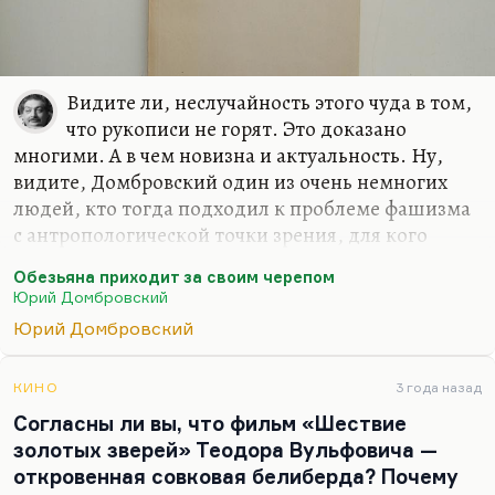
Видите ли, неслучайность этого чуда в том,
что рукописи не горят. Это доказано
многими. А в чем новизна и актуальность. Ну,
видите, Домбровский один из очень немногих
людей, кто тогда подходил к проблеме фашизма
с антропологической точки зрения, для кого
фашизм — это явление биологическое. Вот мне
Обезьяна приходит за своим черепом
тот же Тилье в интервью сказал, что «как XX век
Юрий Домбровский
концепцию человека резко перестроил.
Юрий Домбровский
Оказалось, что внутри человека ледяная бездна,
что копни — и ты попадешь в зло. Потому что
двадцать веков человеческой истории всё-таки
КИНО
3 года назад
исходили из того, что зло — внешнее, что оно
Согласны ли вы, что фильм «Шествие
зависит от множества внешних условий.
золотых зверей» Теодора Вульфовича —
Оказалось, что все-таки христианство право в
откровенная совковая белиберда? Почему