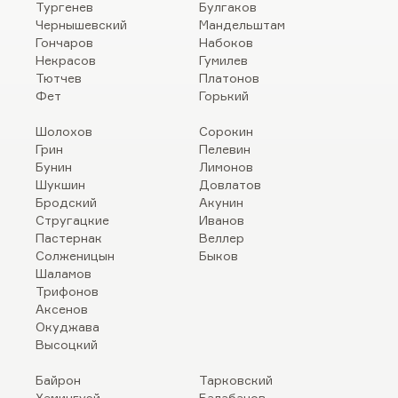
Тургенев
Булгаков
Чернышевский
Мандельштам
Гончаров
Набоков
Некрасов
Гумилев
Тютчев
Платонов
Фет
Горький
Шолохов
Сорокин
Грин
Пелевин
Бунин
Лимонов
Шукшин
Довлатов
Бродский
Акунин
Стругацкие
Иванов
Пастернак
Веллер
Солженицын
Быков
Шаламов
Трифонов
Аксенов
Окуджава
Высоцкий
Байрон
Тарковский
Хемингуэй
Балабанов