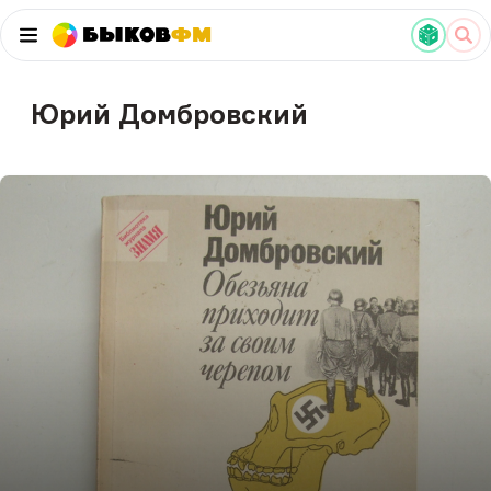
Быков
ФМ
Юрий Домбровский