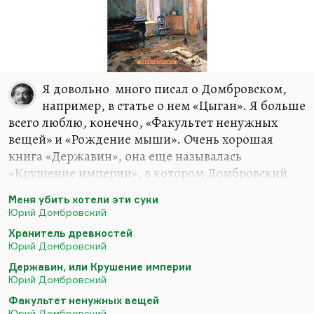
Я довольно много писал о Домбровском,
например, в статье о нем «Цыган». Я больше
всего люблю, конечно, «Факультет ненужных
вещей» и «Рождение мыши». Очень хорошая
книга «Державин», она еще называлась
«Крушение империи», в котором Домбровский
умудрился в 1939 году рассказать о 1939 годе. О
Меня убить хотели эти суки
стилистике допросов, о переполненных тюрьмах,
Юрий Домбровский
о ночных вызовах, об арестах; о том, как люди
Хранитель древностей
вынуждены придумывать сами себе
Юрий Домбровский
преступления, а потом сами себя оговаривать. Все
Державин, или Крушение империи
рассказано под предлогом борьбы с
Юрий Домбровский
пугачевщиной. Гениальный роман.
Факультет ненужных вещей
Юрий Домбровский был гениальный человек. А
Юрий Домбровский