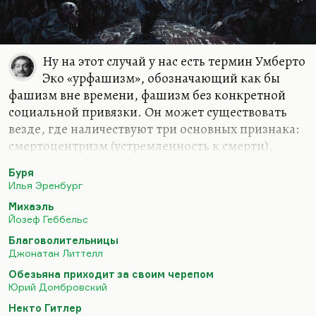
Ну на этот случай у нас есть термин Умберто
Эко «урфашизм», обозначающий как бы
фашизм вне времени, фашизм без конкретной
социальной привязки. Он может существовать
везде, где наличествуют три основных признака:
смертоцентризм (устремленность к смерти),
эклектизм (то есть набор разнообразных
Буря
философских учений, сплавленных без разбора в
Илья Эренбург
одно) и архаика (то есть культ прошлого). Там
Михаэль
есть ещё 11 признаков, но три вот эти
Йозеф Геббельс
системообразующие.
Благоволительницы
Что касается того, достаточно ли трех
Джонатан Литтелл
антифашистских текстов, чтобы судить о
Обезьяна приходит за своим черепом
фашизме. Конечно, нет. Эти тексты достаточны
Юрий Домбровский
для того, чтобы поставить вопрос, и он там
Некто Гитлер