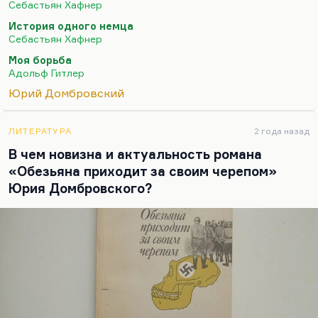
поставлен впервые, об антропологической
Себастьян Хафнер
природе фашизма. Более того, я бы сказал,…
История одного немца
Себастьян Хафнер
Моя борьба
Адольф Гитлер
Юрий Домбровский
ЛИТЕРАТУРА
2 года назад
В чем новизна и актуальность романа
«Обезьяна приходит за своим черепом»
Юрия Домбровского?