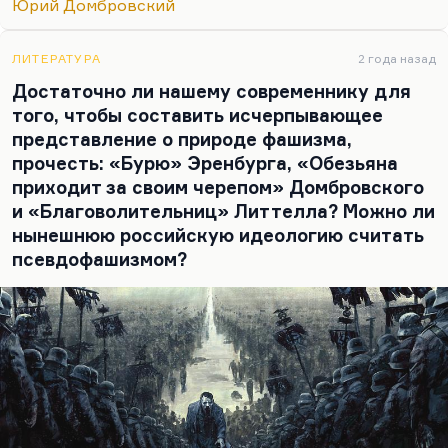
Юрий Домбровский
Великого инквизитора,— это с одной стороны
очень логично, а с другой стороны этот поцелуй
очень убийственный, амбивалентно это все. Вот
ЛИТЕРАТУРА
2 года назад
желание Алеши Карамазова расстрелять того
Достаточно ли нашему современнику для
помещика, который затравил собаками
того, чтобы составить исчерпывающее
мальчика,— оно, по крайней мере, понятно,…
представление о природе фашизма,
прочесть: «Бурю» Эренбурга, «Обезьяна
приходит за своим черепом» Домбровского
и «Благоволительниц» Литтелла? Можно ли
нынешнюю российскую идеологию считать
псевдофашизмом?