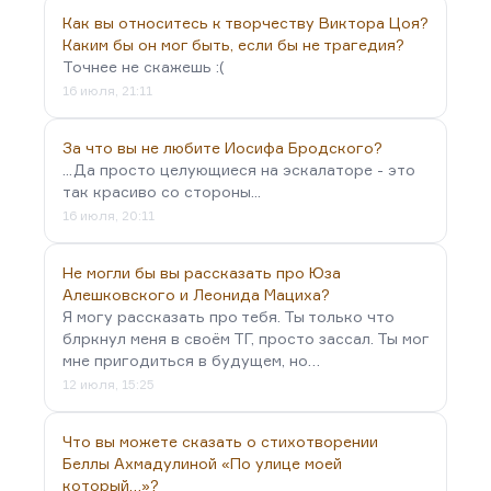
Как вы относитесь к творчеству Виктора Цоя?
Каким бы он мог быть, если бы не трагедия?
Точнее не скажешь :(
16 июля, 21:11
За что вы не любите Иосифа Бродского?
...Да просто целующиеся на эскалаторе - это
так красиво со стороны...
16 июля, 20:11
Не могли бы вы рассказать про Юза
Алешковского и Леонида Мациха?
Я могу рассказать про тебя. Ты только что
блркнул меня в своём ТГ, просто зассал. Ты мог
мне пригодиться в будущем, но…
12 июля, 15:25
Что вы можете сказать о стихотворении
Беллы Ахмадулиной «По улице моей
который…»?