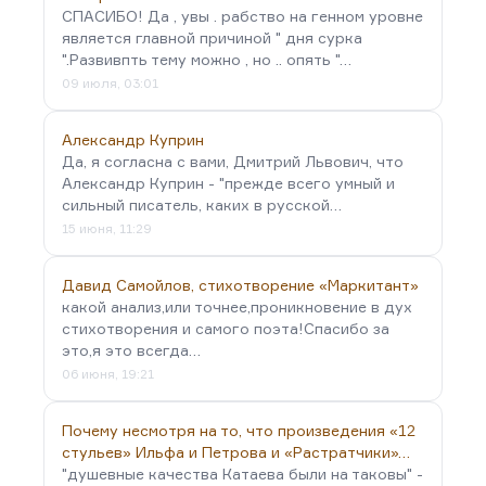
СПАСИБО! Да , увы . рабство на генном уровне
является главной причиной " дня сурка
".Развивпть тему можно , но .. опять "…
09 июля, 03:01
Александр Куприн
Да, я согласна с вами, Дмитрий Львович, что
Александр Куприн - "прежде всего умный и
сильный писатель, каких в русской…
15 июня, 11:29
Давид Самойлов, стихотворение «Маркитант»
какой анализ,или точнее,проникновение в дух
стихотворения и самого поэта!Спасибо за
это,я это всегда…
06 июня, 19:21
Почему несмотря на то, что произведения «12
стульев» Ильфа и Петрова и «Растратчики»…
"душевные качества Катаева были на таковы" -