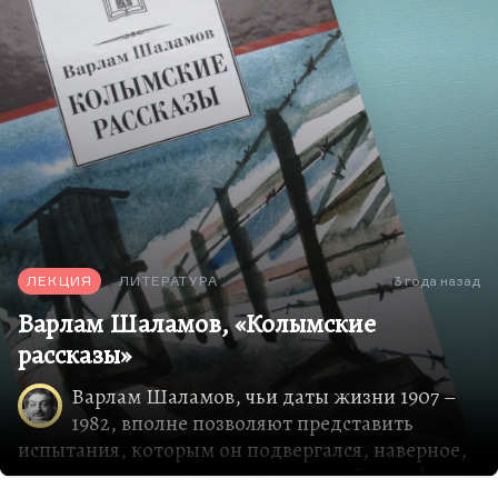
который я знаю. Не про советскую реальность,
но…
ЛЕКЦИЯ
ЛИТЕРАТУРА
3 года назад
Варлам Шаламов, «Колымские
рассказы»
Варлам Шаламов, чьи даты жизни 1907 –
1982, вполне позволяют представить
испытания, которым он подвергался, наверное,
самая трагическая, самая страшная биография в