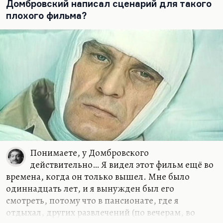
коренной роли личности. Никакие внешние
Домбровский написал сценарий для такого
условия личность…
плохого фильма?
Понимаете, у Домбровского
действительно… Я видел этот фильм ещё во
времена, когда он только вышел. Мне было
одиннадцать лет, и я вынужден был его
смотреть, потому что в пансионате, где я
отдыхал, других развлечений (по вечерам, во