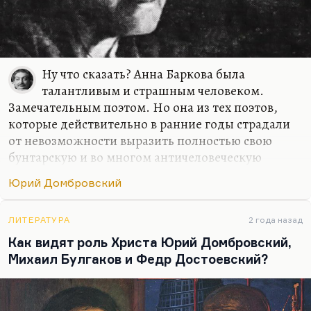
Ну что сказать? Анна Баркова была
талантливым и страшным человеком.
Замечательным поэтом. Но она из тех поэтов,
которые действительно в ранние годы страдали
от невозможности выразить полностью свою
бунтарскую и во многом античеловеческую
натуру, а потом, когда, так сказать, участь
Юрий Домбровский
догнала характер (так бы я сформулировал), ее
стихи действительно стали выражением
чудовищной обиды на жизнь, ненависти.
ЛИТЕРАТУРА
2 года назад
Как видят роль Христа Юрий Домбровский,
Это действительно такая храбрость — всё время
Михаил Булгаков и Федр Достоевский?
называть себя озлобленной старухой и писать от
этого лирического лица. Но внутренне она
оставалась молодой и непримиренной. Это, с