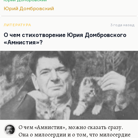
два его величайших вклада в русскую литературу
Юрий Домбровский
– это стихотворение «Меня убить хотели эти
суки», апокриф…
ЛИТЕРАТУРА
3 года назад
О чем стихотворение Юрия Домбровского
«Амнистия»?
О чем «Амнистия», можно сказать сразу.
Она о милосердии и о том, что милосердие