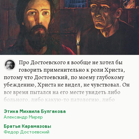
одной стороны, трогательно, с другой,
мизантропия — очень сомнительная муза. Это
приводит к известному…
Про Достоевского я вообще не хотел бы
говорить применительно к роли Христа,
потому что Достоевский, по моему глубокому
убеждению, Христа не видел, не чувствовал. Он
все время пытался на его месте увидеть либо
больного, либо какую-то патологию, либо
преступника, который на дне своего
Этика Михаила Булгакова
преступления, как звезду из колодца, что-то
Александр Мирер
такое увидел. Странные какие-то
Братья Карамазовы
христологические студии Достоевского,
Федор Достоевский
появление у него Христа, который целует