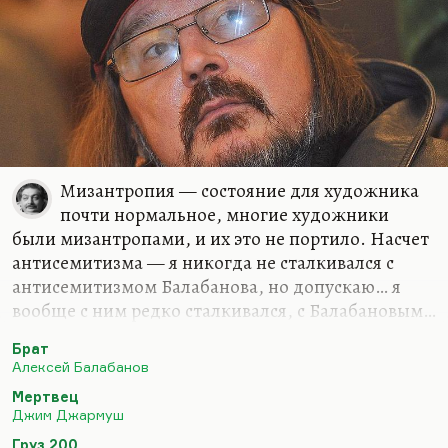
Мизантропия — состояние для художника
почти нормальное, многие художники
были мизантропами, и их это не портило. Насчет
антисемитизма — я никогда не сталкивался с
антисемитизмом Балабанова, но допускаю… я
вообще с ним редко сталкивался, с Балабановым…
я допускаю, что у него были такие заблуждения.
Брат
Я не могу вообще признать, что антисемитизм
Алексей Балабанов
присущ бывает умному человеку. Это все-таки
Мертвец
стыдная болезнь, хотя болезнь духа, безусловно.
Джим Джармуш
Но она, как правило, не свидетельствует об
Груз 200