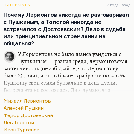
понял бы, что речь идет о Лидочке Ивановой.
ЛИТЕРАТУРА
3 года назад
Требуется знание контекста, ведь «Лазаря» я до
Почему Лермонтов никогда не разговаривал
сих пор не понимаю, поэма для меня совершенно
с Пушкиным, а Толстой никогда не
темная. Вне этого контекста мы можем только
встречался с Достоевским? Дело в судьбе
восхищаться тем, что он — птица певчая, как
или принципиальном стремлении не
говорил о нем Мандельштам. Птица совершенно
общаться?
безупречная, гениальная музыкальность,
У Лермонтова не было шанса увидеться с
изумительная…
Пушкиным — разная среда, лермонтовская
застенчивость (не забывайте, что Лермонтову
было 23 года), и он набрался храбрости показать
Пушкину свои стихи буквально в день дуэли.
Встреча эта не состоялась. Да я думаю, что
Пушкин в том состоянии, в то время (хотя он
Михаил Лермонтов
обладал поразительной чуткость к чужому
Алексей Пушкин
таланту и в день самой дуэли писал хвалебные
Федор Достоевский
письма Ишимовой на её рассказы для детей из
Лев Толстой
российской истории), я думаю, мог бы
Иван Тургенев
Лермонтова оценить, но, прямо скажем, время