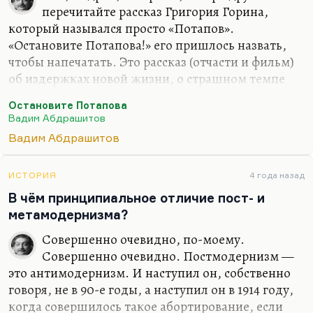
перечитайте рассказ Григория Горина,
который назывался просто «Потапов».
«Остановите Потапова!» его пришлось назвать,
чтобы напечатать. Это рассказ (отчасти и фильм)
об издержках новой жизни, о страшном темпе
этой жизни, о необходимости всё успевать и о
Остановите Потапова
конформизме, о душевной глухоте, которая
Вадим Абдрашитов
становится неизбежным следствием этого
Вадим Абдрашитов
постоянно успевания. Позднее Александр
Володин на ту же тему сделал «Осенний
марафон», где герой тоже всё время бежит, но, в
ИСТОРИЯ
4 года назад
отличие от Потапова, герой «Осеннего марафона»
В чём принципиальное отличие пост- и
наделён душевной чуткостью, и ему ситуация
метамодернизма?
невыносима. Потапов, который делает всё по
Совершенно очевидно, по-моему.
звонку, по свистку, по часам и так далее,— он,
Совершенно очевидно. Постмодернизм —
конечно,…
это антимодернизм. И наступил он, собственно
говоря, не в 90-е годы, а наступил он в 1914 году,
когда совершилось такое абортирование, если