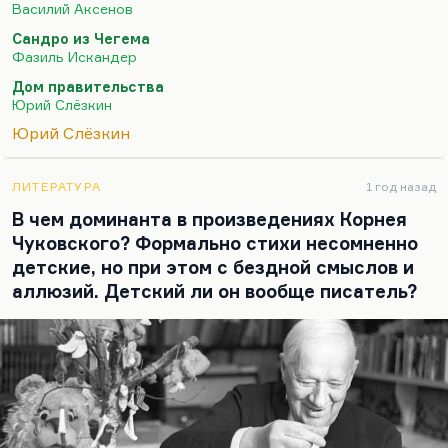
для существования интеллигенции в статусе
Василий Аксенов
малого народа. Малый народ не отличается
Сандро из Чегема
экспансией, он скромен, он хранит свои
Фазиль Искандер
традиции, у него есть культ дома. Что мы можем?
Дом правительства
Мы можем стать похожими на Чегем. Что может
Юрий Слёзкин
взять интеллигенция от архаики? Вот этот…
Юрий Слёзкин
ЛИТЕРАТУРА
1 год назад
В чем доминанта в произведениях Корнея
Чуковского? Формально стихи несомненно
детские, но при этом с бездной смыслов и
аллюзий. Детский ли он вообще писатель?