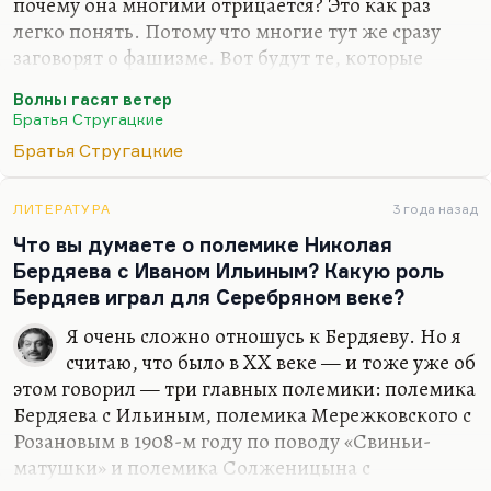
почему она многими отрицается? Это как раз
легко понять. Потому что многие тут же сразу
заговорят о фашизме. Вот будут те, которые
будут эволюционировать, и те, которые будут
Волны гасят ветер
деградировать или эволюционировать назад. Это
Братья Стругацкие
ужасно. И многие даже говорят о фашизме, о
Братья Стругацкие
том, что быдло (ну, они все говорят «быдло»), и,
стало быть, интеллигенция — это такое вечное
разделение. «С народцем-то вам не повезло!» —
ЛИТЕРАТУРА
3 года назад
это тоже вечная фраза. «Не повезло нашей
Что вы думаете о полемике Николая
интеллигенции-то с народцем!» Ну и сама идея
Бердяева с Иваном Ильиным? Какую роль
разделения им почему-то представляется
Бердяев играл для Серебряном веке?
фашистской.
Я очень сложно отношусь к Бердяеву. Но я
Нет в этом ничего фашистского. Наоборот,…
считаю, что было в XX веке — и тоже уже об
этом говорил — три главных полемики: полемика
Бердяева с Ильиным, полемика Мережковского с
Розановым в 1908-м году по поводу «Свиньи-
матушки» и полемика Солженицына с