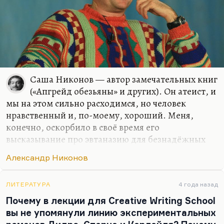
Саша Никонов — автор замечательных книг
(«Апгрейд обезьяны» и других). Он атеист, и
мы на этом сильно расходимся, но человек
нравственный и, по-моему, хороший. Меня,
конечно, оскорбило в своё время его
высказывание про эвтаназию для безнадёжных
детей (не то чтобы оскорбило, а покоробило
Александр Никонов
сильно), но я понимаю, что за этим стояла всё-
таки мысль сострадательная, а не садическая.
ЛИТЕРАТУРА
4 года назад
Почему в лекции для Creative Writing School
вы не упомянули линию экспериментальных