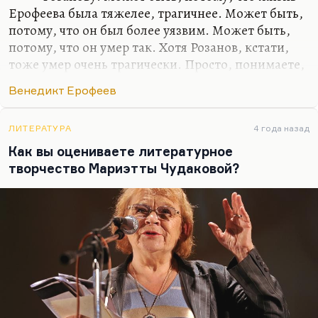
Ерофеева была тяжелее, трагичнее. Может быть,
потому, что он был более уязвим. Может быть,
потому, что он умер так. Хотя Розанов, кстати,
тоже умер очень трагически. Просто, понимаете,
Розанов прожил жизнь хоть и юродивым, но
Венедикт Ерофеев
юродивым знаменитым, славным, многими
признанным, жил в другое время. А Ерофеев жил
в то время, когда он был абсолютным изгоем и
ЛИТЕРАТУРА
4 года назад
маргиналом, и это изгойство, эту маргинальность
Как вы оцениваете литературное
он сумел превратить в своё знамя.
творчество Мариэтты Чудаковой?