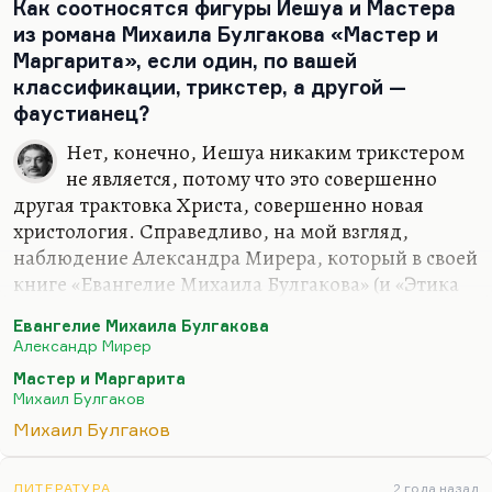
похож. Мне кажется, что и значение фигуры
Как соотносятся фигуры Иешуа и Мастера
Примакова с одной стороны, в одних аспектах
из романа Михаила Булгакова «Мастер и
недооценено, в других аспектах — переоценено.
Маргарита», если один, по вашей
Я больше люблю такие метафорические
классификации, трикстер, а другой —
памятники, как памятник Суворову в Петербурге.
фаустианец?
Это, мне кажется, памятник душе. Здесь мне
Нет, конечно, Иешуа никаким трикстером
кажется — памятник довольно…
не является, потому что это совершенно
другая трактовка Христа, совершенно новая
христология. Справедливо, на мой взгляд,
наблюдение Александра Мирера, который в своей
книге «Евангелие Михаила Булгакова» (и «Этика
Михаила Булгакова») писал, что и Пилат на самом
Евангелие Михаила Булгакова
деле образует цельную фигуру Христа, поскольку
Александр Мирер
Христос реальный, или Христос исторический,
Мастер и Маргарита
или Христос религиозный как бы раскладываются
Михаил Булгаков
у Булгакова на две испостаси — силовую и
Михаил Булгаков
гуманную. Это довольно дерзкая мысль, но, в
общем, в структуре романа она находит
ЛИТЕРАТУРА
2 года назад