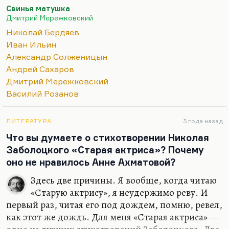
Сахаровым (ну, как частный случай полемика
Свинья матушка
Солженицына с Синявским; потому что
Дмитрий Мережковский
Синявский ну как бы более opposite, более
Николай Бердяев
наглядно противопоставлен Солженицыну,
Иван Ильин
нежели Сахаров, с которым у них могли быть
Александр Солженицын
общие взгляды; с Синявским они диаметрально
Андрей Сахаров
враждебны).
Дмитрий Мережковский
Значит, олемика Бердяева с Ильиным — это
Василий Розанов
самое актуальное, что есть в русской философии
XX века, при том, что, строго говоря, к
ЛИТЕРАТУРА
3 года назад
философии это не имеет отношения. Философия
Что вы думаете о стихотворении Николая
— это, все-таки,…
Заболоцкого «Старая актриса»? Почему
оно не нравилось Анне Ахматовой?
Здесь две причины. Я вообще, когда читаю
«Старую актрису», я неудержимо реву. И
первый раз, читая его под дождем, помню, ревел,
как этот же дождь. Для меня «Старая актриса» —