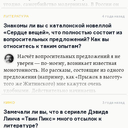
угодно, самоубийство модернизма. В России он
чудом прожил дольше, потому что там он
осуществил социальную революцию. А вот
ЛИТЕРАТУРА
4 года назад
метамодернизм — это как раз попытка вернуться
Знакомы ли вы с каталонской новеллой
к идеологии модерна. Идеология модерна не
«Сердце вещей», что полностью состоит из
очень радостна, не очень празднична, но вот она
вопросительных предложений? Как вы
как раз требует жертвы, требует, если угодно,
относитесь к таким опытам?
личностного роста. Главная цель по модернизму
Насчёт вопросительных предложений я не
— это рост, производство, созидание,
уверен — по-моему, возникает известная
понимание. Главная цель по постмодернизму —
монотонность. Но рассказы, состоящие из одного
это питание, потребление. А метамодернизм —
предложения (например, как «Прыжок в высоту»
это такая…
того же Житинского) мне кажутся очень
удобными. Действительно начинаешь
захлёбываться в этой фразе! «Стоишь, чуть
покачиваясь, закинув голову…» Я хорошо его
КИНО
3 года назад
помню. И дальше — шесть страниц, пока не
Замечали ли вы, что в сериале Дэвида
будет точки. Мощный рассказ. У Сорокина есть
Линча «Твин Пикс» много отсылок к
интересные в этом смысле опыты — например,
литературе?