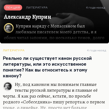
ЛЕКЦИЯ
ЛИТЕРАТУРА
4 года назад
Александр Куприн
Куприн наряду с Мопассаном был
любимым писателем моего детства, и я
обоих читал запоями, по несколько томов, долго
читал только Куприна. Потом опять начинался
через полгода, через год этот «купринский
ЛИТЕРАТУРА
4 года назад
запой», я перечитывал какие-то вещи. Беда
Реально ли существует канон русской
Куприна в том, что самые сентиментальные и
литературы, или это искусственное
самые розовые, слащавые его произведения
понятие? Как вы относитесь к этому
стали хитами, чемпионами зрительского и
канону?
читательского спроса: это «Олеся», это
«Гранатовый браслет», который я считаю
Ну, под каноном мы понимаем главные
поразительно слабым, слюнявым и сопливым
тексты русской литературы и главные её
произведением. Куприн писал же такие
черты. Я как раз сейчас, кстати, по просьбе
слащавые и сентиментальные детские стишки.
родного «Собеседника» пишу репортаж о первом
Ну, была у него такая слабость, я думаю, иногда
уроке, о линейке. Ну, просто нет больше