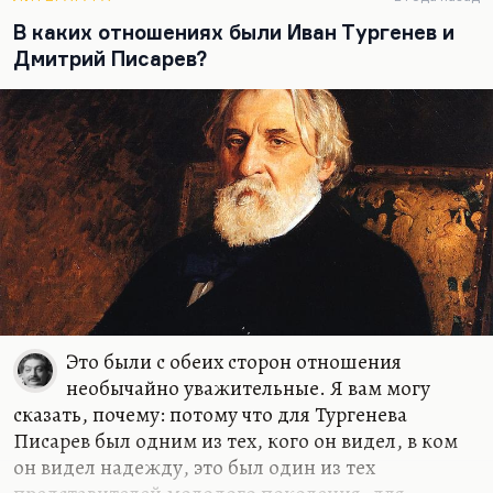
подтверждение. Но если искать какие-то… Вот
тут сказано: «Допустим, Левий Матвей —
В каких отношениях были Иван Тургенев и
прообраз Ивана Бездомного, но где прообразы
Дмитрий Писарев?
Пилата…
Это были с обеих сторон отношения
необычайно уважительные. Я вам могу
сказать, почему: потому что для Тургенева
Писарев был одним из тех, кого он видел, в ком
он видел надежду, это был один из тех