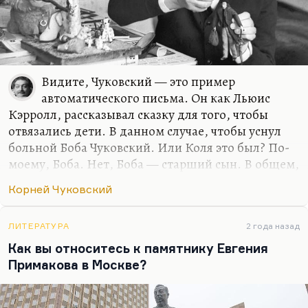
Видите, Чуковский — это пример
автоматического письма. Он как Льюис
Кэрролл, рассказывал сказку для того, чтобы
отвязались дети. В данном случае, чтобы уснул
больной Боба Чуковский. Или Коля это был? По-
моему, Боба. Нет, Боба — старший сын. В общем,
ему надо было кого-то из детей больных… Ему
Корней Чуковский
надо было, чтобы Коля заснул. И он начал просто
ему (это был 1915 год, в поезде они ехали)
бормотать любую приходящую в голову ерунду:
ЛИТЕРАТУРА
2 года назад
Как вы относитесь к памятнику Евгения
Жил да был крокодил,
Примакова в Москве?
Он по улицам ходил,
Папиросы курил,
По-турецки говорил.