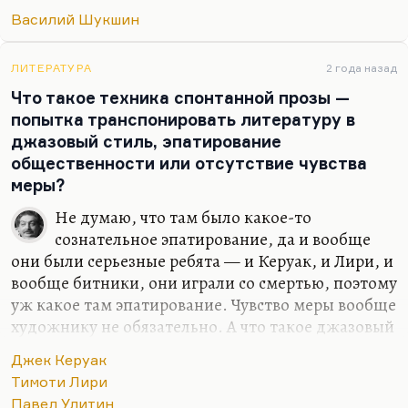
герой, как актер на положительные советские
Василий Шукшин
роли, как замечательный писатель, который в
таких рассказах ещё, как «Экзамен», в таких
романах, как «Любавины», или в повестях, как
ЛИТЕРАТУРА
2 года назад
«Там, вдали» (это вторая часть «Любавиных»), он
Что такое техника спонтанной прозы —
хотя и с осторожностью, но все-таки нащупывал
попытка транспонировать литературу в
пути будущего и чувствовал себя на родине
джазовый стиль, эпатирование
вполне органично.
общественности или отсутствие чувства
меры?
Путь Шукшина — это путь от Пашки
Колокольникова к Егору Прокудину, от такого
Не думаю, что там было какое-то
парня, простого и наивного парня,…
сознательное эпатирование, да и вообще
они были серьезные ребята — и Керуак, и Лири, и
вообще битники, они играли со смертью, поэтому
уж какое там эпатирование. Чувство меры вообще
художнику не обязательно. А что такое джазовый
стиль в литературе — ну, наверное, какое-то
Джек Керуак
сходство здесь есть, хотя романы эпохи джаза как
Тимоти Лири
раз были гораздо строже организованы, и
Павел Улитин