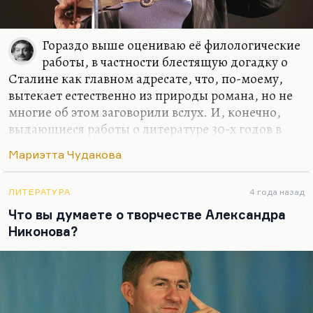
Гораздо выше оцениваю её филологические
работы, в частности блестящую догадку о
Сталине как главном адресате, что, по-моему,
вытекает естественно из природы романа, но не
многие об этом заговорили вслух. И, конечно,
выдающиеся работы о литературе 30-х годов в
целом. По-моему, она и Галина Андреевна Белая
Мариэтта Чудакова
лучше всего писали о «перевальцах», о
литературной борьбе этого времени. Конечно,
жизнеописание Михаила Булгакова —
ЛИТЕРАТУРА
4 года назад
выдающаяся книга. Что касается Жени
Что вы думаете о творчестве Александра
Корзинкиной «Приключения Корзинкиной», то
Никонова?
мне кажется, что эта книга недостаточно озорная,
недостаточно хулиганская, чтобы быть детской.
Она слишком правильная, моральная, такая
западная.