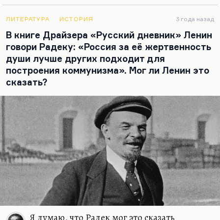
было не лучшее для творческого общения.
ЛИТЕРАТУРА
ИСТОРИЯ
3 года назад
Что касается Толстого и Достоевского, то они,
В книге Драйзера «Русский дневник» Ленин
видимо, очень хорошо чувствовали, что из их
говори Радеку: «Россия за её жертвенность
разговора ничего путного бы не вышло. Потому
души лучше других подходит для
что настолько…
построения коммунизма». Мог ли Ленин это
сказать?
Я думаю, что Радек мог это сказать