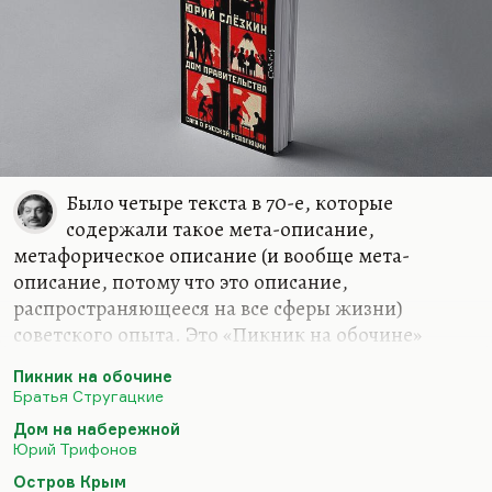
Было четыре текста в 70-е, которые
содержали такое мета-описание,
метафорическое описание (и вообще мета-
описание, потому что это описание,
распространяющееся на все сферы жизни)
советского опыта. Это «Пикник на обочине»
Стругацких (советская мета-история такая), это
Пикник на обочине
«Дом на набережной» Трифонова, это «Остров
Братья Стругацкие
Крым» Аксенова (описание советской
Дом на набережной
интеллигенции в виде Крыма) и «Сандро из
Юрий Трифонов
Чегема» Искандера, то есть попытка найти идеал
Остров Крым