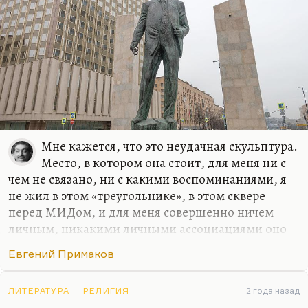
Почему по-турецки? Потому что крокодил. И он
когда это записал (он что-то там запомнил,
какие-то ритмические находки), у него
получились абсолютно…
Мне кажется, что это неудачная скульптура.
Место, в котором она стоит, для меня ни с
чем не связано, ни с какими воспоминаниями, я
не жил в этом «треугольнике», в этом сквере
перед МИДом, и для меня совершенно ничем
личным, никакими личными ассоциациями оно
не отмечено. Но этот памятник не кажется мне
Евгений Примаков
удачным, в отличие от рядом стоящего
памятника Окуджаве работы того же
Франгуляна. Окуджава похож, Примаков не
ЛИТЕРАТУРА
РЕЛИГИЯ
2 года назад