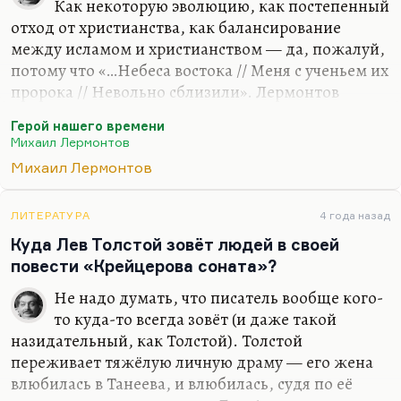
скрыть нельзя». Я не думаю, что Куприн
Как некоторую эволюцию, как постепенный
наслаждался, описывая…
отход от христианства, как балансирование
между исламом и христианством — да, пожалуй,
потому что «…Небеса востока // Меня с ученьем их
пророка // Невольно сблизили». Лермонтов
интересовался исламом. «Фаталист» — последняя
Герой нашего времени
повесть «Героя нашего времени» — имеет
Михаил Лермонтов
серьёзные пересечения с исламским
Михаил Лермонтов
мировоззрением. Корни лермонтовского
мировоззрения исламские. У меня была большая
статья «Мцыри и Маугли: две колонизации», как
ЛИТЕРАТУРА
4 года назад
сейчас помню, в журнале «Русская литературе»… в
Куда Лев Толстой зовёт людей в своей
журнале «Литература в школе». Там речь шла о
повести «Крейцерова соната»?
том, что «Маугли» и «Мцыри» — это две
Не надо думать, что писатель вообще кого-
противоположные стратегии в отношении
то куда-то всегда зовёт (и даже такой
завоёвываемых земель:…
назидательный, как Толстой). Толстой
переживает тяжёлую личную драму — его жена
влюбилась в Танеева, и влюбилась, судя по её