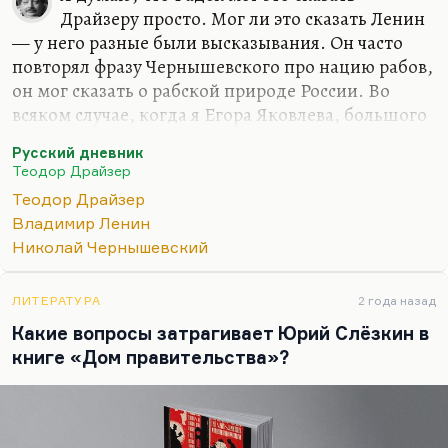
Драйзеру просто. Мог ли это сказать Ленин
— у него разные были высказывания. Он часто
повторял фразу Чернышевского про нацию рабов,
он мог сказать о рабской природе России. Во
всяком случае, когда я Егора Яковлева, большого
специалиста по ленинской теме спросил,
Русский дневник
насколько аутентичны высказывания Ленина о
Теодор Драйзер
всеобщем рабстве, он сказал:
«Во всяком случае, они
Теодор Драйзер
в той традиции, к которой он принадлежал»
.
Владимир Ленин
Чернышевский это говорил, Герцен это говорил,
Николай Чернышевский
почему бы Ленину было этого не сказать? Я
думаю, что под горячую руку он мог сказать о
рабской душе, а в другом расположении духа он
ЛИТЕРАТУРА
2 года назад
мог сказать о жертвенной душе. Но
Какие вопросы затрагивает Юрий Слёзкин в
высказывание о рабском духе Ленина,
книге «Дом правительства»?
высказывания о…