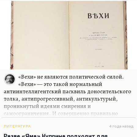
сказал, что книга…
«Вехи» не являются политической силой.
«Вехи» — это такой нормальный
антиинтеллигентский пасквиль доносительского
толка, антипрогрессивный, антикультурый,
проникнутый идеями смирения и
самоограничения. И совершенно правильно
писал Мережковский: «У нас всё время пинают
интеллигенцию, потому что больше ничего нет».
ЛИТЕРАТУРА
4 года назад
Ленин и Мережковский объединились в нападках
Разве «Яма» Куприна подходит для