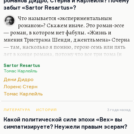
романов Дидро, Стерна и Карлейля? Почему
забыт «Sartor Resartus»?
Что называется «экспериментальным
романом»? Скажем иначе. Это роман-эссе
— роман, в котором нет фабулы. «Жизнь и
мнения Тристрама Шенди, джентльмена» Стерна
— там, насколько я помню, герою семь или пять
лет в конце романа, потому что все три тома (и
роман ещё не закончен) — это беспрерывные
Sartor Resartus
рассуждения о чём попало — то, что называется
Томас Карлейль
«даль свободного романа», такое паутинное,
Дени Дидро
несколько сетевое построение.
Лоренс Стерн
«Sartor Resartus» — почему я знаю об этом
Томас Карлейль
романе? Как большинство советских читателей я
знаю о нём из переписки Чуковского с Горьким,
ЛИТЕРАТУРА
ИСТОРИЯ
3 года назад
полемики, которая у них была по поводу этой
Какой политической силе эпохи «Вех» вы
книги во «Всемирной литературе». Чуковский
симпатизируете? Неужели правым эсерам?
настаивал, что надо его включать. Горький