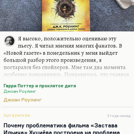
Я высоко, положительно оцениваю эту
пьесу. Я читал мнения многих фанатов. В
«Новой газете» в понедельник у меня выйдет
большой разбор этого произведения, я
постарался без спойлеров. Мне там два момента
особенно понравились. Понравилось, что главная
злодейка — всё-таки женщина. Этого со времён
Гарри Поттер и проклятое дитя
Миледи не было. Не сочтите это за спойлер, это
Джоан Роулинг
для меня важно. Ну и потом, какие спойлеры?
Джоан Роулинг
Всё это давно напечатано в Сети.
Что касается второго важного для меня открытия.
ЛИТЕРАТУРА
3 года назад
Там потрясающе дана тема родительского
Почему проблематика фильма «Застава
бессилия, когда ты понимаешь, что ты хочешь
Ильича» Хуциёва построена на проблема