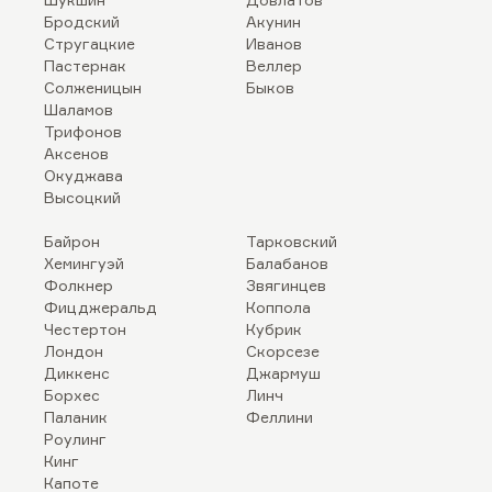
Бродский
Акунин
Стругацкие
Иванов
Пастернак
Веллер
Солженицын
Быков
Шаламов
Трифонов
Аксенов
Окуджава
Высоцкий
Байрон
Тарковский
Хемингуэй
Балабанов
Фолкнер
Звягинцев
Фицджеральд
Коппола
Честертон
Кубрик
Лондон
Скорсезе
Диккенс
Джармуш
Борхес
Линч
Паланик
Феллини
Роулинг
Кинг
Капоте