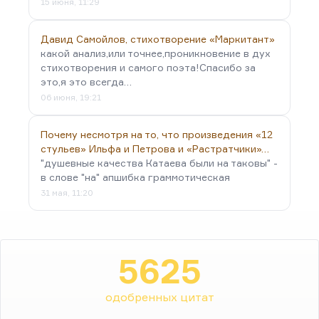
15 июня, 11:29
Давид Самойлов, стихотворение «Маркитант»
какой анализ,или точнее,проникновение в дух
стихотворения и самого поэта!Спасибо за
это,я это всегда…
06 июня, 19:21
Почему несмотря на то, что произведения «12
стульев» Ильфа и Петрова и «Растратчики»…
"душевные качества Катаева были на таковы" -
в слове "на" апшибка граммотическая
31 мая, 11:20
5625
одобренных цитат