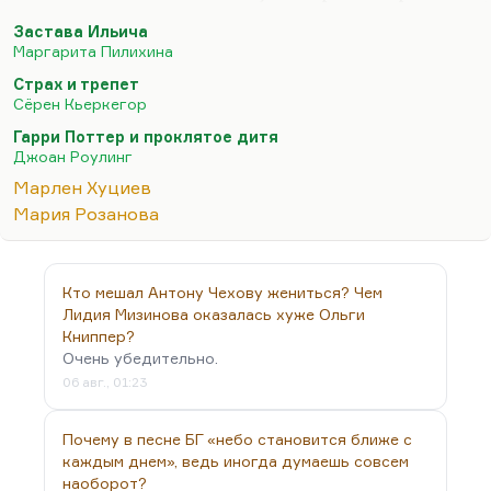
экзистенциального трепета, экзистенциального
Застава Ильича
отчаяния. Меня один ребенок на моем курсе
Маргарита Пилихина
зарубежки спросил:
«А почему, по-вашему,
Страх и трепет
экзистенциальные ощущения всегда сопряжены с
Сёрен Кьеркегор
тоской и тревогой?»
Да потому что это встреча со
Гарри Поттер и проклятое дитя
своим «я», это всегда тревога, «Страх и трепет»
Джоан Роулинг
кьеркегоровский — кстати, книга довольно
Марлен Хуциев
важная. Ощущение своего «я» — это всегда
Мария Розанова
ощущение трагическое, и ощущение
растерянности крайней отображено в фильме
«Застава…
Кто мешал Антону Чехову жениться? Чем
Лидия Мизинова оказалась хуже Ольги
Книппер?
Очень убедительно.
06 авг., 01:23
Почему в песне БГ «небо становится ближе с
каждым днем», ведь иногда думаешь совсем
наоборот?