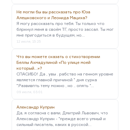
Не могли бы вы рассказать про Юза
Алешковского и Леонида Мациха?
Я могу рассказать про тебя. Ты только что
блркнул меня в своём ТГ, просто зассал. Ты мог
мне пригодиться в будущем, но…
12 июля, 15:25
Что вы можете сказать о стихотворении
Беллы Ахмадулиной «По улице моей
который…»?
СПАСИБО! Да , увы . рабство на генном уровне
является главной причиной " дня сурка
".Развивпть тему можно , но .. опять "…
09 июля, 03:01
Александр Куприн
Да, я согласна с вами, Дмитрий Львович, что
Александр Куприн - "прежде всего умный и
сильный писатель, каких в русской…