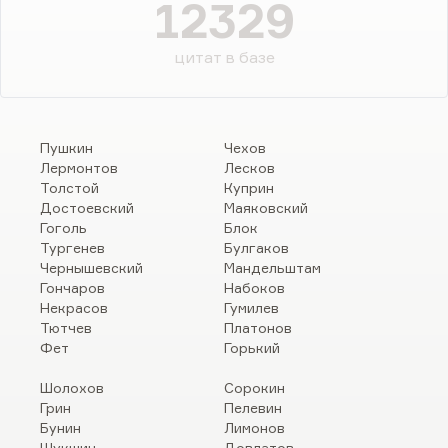
12329
цитат в базе
Пушкин
Чехов
Лермонтов
Лесков
Толстой
Куприн
Достоевский
Маяковский
Гоголь
Блок
Тургенев
Булгаков
Чернышевский
Мандельштам
Гончаров
Набоков
Некрасов
Гумилев
Тютчев
Платонов
Фет
Горький
Шолохов
Сорокин
Грин
Пелевин
Бунин
Лимонов
Шукшин
Довлатов