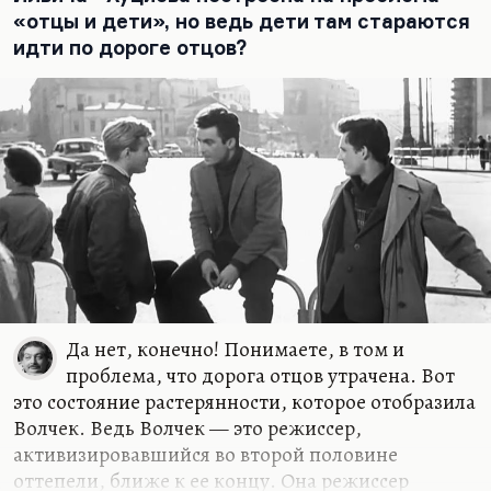
мальчика своего или девочку защитить от боли, а
«отцы и дети», но ведь дети там стараются
Дамблдор с портрета отвечает: «Боль должна
идти по дороге отцов?
прийти. И она придёт». И тогда почти
буквально…
Да нет, конечно! Понимаете, в том и
проблема, что дорога отцов утрачена. Вот
это состояние растерянности, которое отобразила
Волчек. Ведь Волчек — это режиссер,
активизировавшийся во второй половине
оттепели, ближе к ее концу. Она режиссер