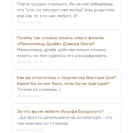
Порчу трудно отрицать. Из-за неё забываешь,
что "кто-то смотрит нам вслед" (как родители
или как те, кто нас любит). И…
03 авг., 04:58
Почему так сложно понять смысл фильма
«Малхолланд Драйв» Дэвида Линча?
Малхолланд драйв действительно сложно
понять, но мне удалось его расшифровать:…
31 июля, 14:05
Как вы относитесь к творчеству Виктора Цоя?
Каким бы он мог быть, если бы не трагедия?
Точнее не скажешь :(
16 июля, 21:11
За что вы не любите Иосифа Бродского?
...Да просто целующиеся на эскалаторе - это
так красиво со стороны...
16 июля, 20:11