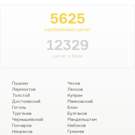
5625
одобренных цитат
12329
цитат в базе
Пушкин
Чехов
Лермонтов
Лесков
Толстой
Куприн
Достоевский
Маяковский
Гоголь
Блок
Тургенев
Булгаков
Чернышевский
Мандельштам
Гончаров
Набоков
Некрасов
Гумилев