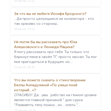
16 июля, 21:11
За что вы не любите Иосифа Бродского?
...Да просто целующиеся на эскалаторе - это
так красиво со стороны...
16 июля, 20:11
Не могли бы вы рассказать про Юза
Алешковского и Леонида Мациха?
Я могу рассказать про тебя. Ты только что
блркнул меня в своём ТГ, просто зассал. Ты мог
мне пригодиться в будущем, но…
12 июля, 15:25
Что вы можете сказать о стихотворении
Беллы Ахмадулиной «По улице моей
который…»?
СПАСИБО! Да , увы . рабство на генном уровне
является главной причиной " дня сурка
".Развивпть тему можно , но .. опять "…
09 июля, 03:01