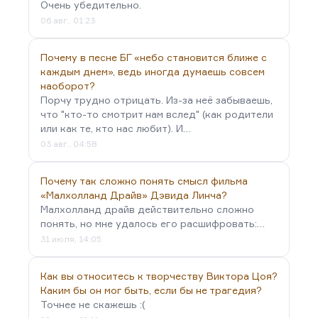
Очень убедительно.
когда он приезжал в Москву ставить «Любовь к
06 авг., 01:23
трём апельсинам» в Большом. И вот я его
спросил: «Вас называют лучшим Пуаро мира. Как
Почему в песне БГ «небо становится ближе с
вы относитесь к этому персонажу?» Он сказал:
каждым днем», ведь иногда думаешь совсем
«Знаете, без восторга. Пуаро решал массу
наоборот?
интеллектуальных…
Порчу трудно отрицать. Из-за неё забываешь,
что "кто-то смотрит нам вслед" (как родители
или как те, кто нас любит). И…
03 авг., 04:58
Почему так сложно понять смысл фильма
«Малхолланд Драйв» Дэвида Линча?
Малхолланд драйв действительно сложно
понять, но мне удалось его расшифровать:…
31 июля, 14:05
Как вы относитесь к творчеству Виктора Цоя?
Каким бы он мог быть, если бы не трагедия?
Точнее не скажешь :(