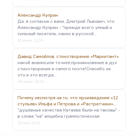
Александр Куприн
Да, я согласна с вами, Дмитрий Львович, что
Александр Куприн - "прежде всего умный и
сильный писатель, каких в русской…
15 июня, 11:29
Давид Самойлов, стихотворение «Маркитант»
какой анализ,или точнее,проникновение в дух
стихотворения и самого поэта!Спасибо за
это,я это всегда…
06 июня, 19:21
Почему несмотря на то, что произведения «12
стульев» Ильфа и Петрова и «Растратчики»…
"душевные качества Катаева были на таковы" -
в слове "на" апшибка граммотическая
31 мая, 11:20