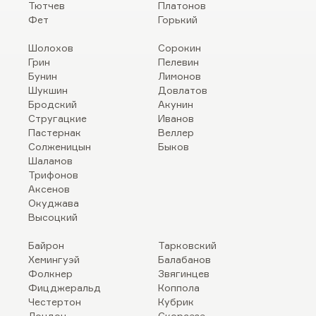
Тютчев
Платонов
Фет
Горький
Шолохов
Сорокин
Грин
Пелевин
Бунин
Лимонов
Шукшин
Довлатов
Бродский
Акунин
Стругацкие
Иванов
Пастернак
Веллер
Солженицын
Быков
Шаламов
Трифонов
Аксенов
Окуджава
Высоцкий
Байрон
Тарковский
Хемингуэй
Балабанов
Фолкнер
Звягинцев
Фицджеральд
Коппола
Честертон
Кубрик
Лондон
Скорсезе