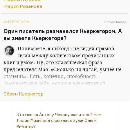
важная. Ощущение своего «я» — это всегда
Мария Розанова
ощущение трагическое, и ощущение
растерянности крайней отображено в фильме
«Застава…
ЛИТЕРАТУРА
4 года назад
Один писатель размахался Кьеркегором. А
вы знаете Кьеркегора?
Понимаете, я никогда не видел прямой
связи между количеством прочитанных
книг и умом. Ну, это классическая фраза
председателя Мао: «Сколько ни читай, умнее не
станешь». Есть, конечно, способность
сомневаться в себе, которая возрастает от
количества прочитанного. Я здесь ни на чьей
Сёрен Кьеркегор
стороне — ни на стороне тех, кто читал
Кьеркегора, ни на стороне тех, кому он в
принципе не нужен.
Кто мешал Антону Чехову жениться? Чем
Тут я, наверное, грустную тоже вещь скажу.
Лидия Мизинова оказалась хуже Ольги
Помню, я брал интервью у Питера Устинова,
Книппер?