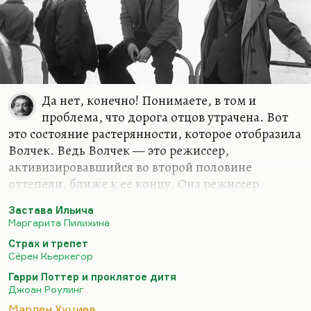
Да нет, конечно! Понимаете, в том и
проблема, что дорога отцов утрачена. Вот
это состояние растерянности, которое отобразила
Волчек. Ведь Волчек — это режиссер,
активизировавшийся во второй половине
оттепели, ближе к ее концу. Она режиссер
экзистенциального трепета, экзистенциального
Застава Ильича
отчаяния. Меня один ребенок на моем курсе
Маргарита Пилихина
зарубежки спросил:
«А почему, по-вашему,
Страх и трепет
экзистенциальные ощущения всегда сопряжены с
Сёрен Кьеркегор
тоской и тревогой?»
Да потому что это встреча со
Гарри Поттер и проклятое дитя
своим «я», это всегда тревога, «Страх и трепет»
Джоан Роулинг
кьеркегоровский — кстати, книга довольно
Марлен Хуциев