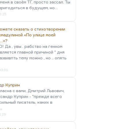
меня в своём ТГ, просто зассал. Ты
пригодиться в будущем, но…
5:25
можете сказать о стихотворении
хмадулиной «По улице моей
…»?
 Да , увы . рабство на генном
вляется главной причиной " дня
Развивпть тему можно , но .. опять
03:01
др Куприн
гласна с вами, Дмитрий Львович,
сандр Куприн - "прежде всего
сильный писатель, каких в
…
1:29