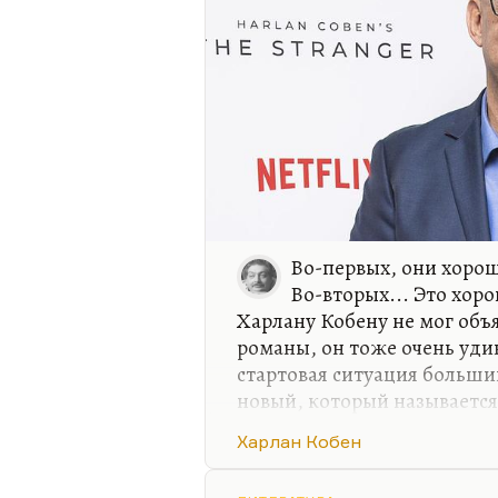
Во-первых, они хорош
Во-вторых... Это хоро
Харлану Кобену не мог объ
романы, он тоже очень удив
стартовая ситуация больши
новый, который называется 
внезапное исчезновение пе
Харлан Кобен
появление. Ребенок внезапн
а где он был, куда его роди