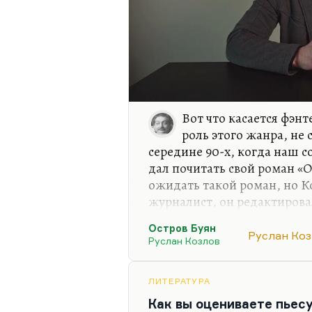
Вот что касается фэн
роль этого жанра, не 
середине 90-х, когда наш 
дал почитать свой роман «О
ожидать такой роман, но К
журналист, он редактирова
автор первой публикации о 
Остров Буян
течение. Он был автором п
Руслан Ко
Руслан Козлов
«Не могу поступиться прин
думая, что это произошел п
Козлов взял и написал очен
ЛИТЕРАТУРА
могу молчать».
Как вы оцениваете пьес