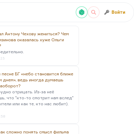
Войти
ал Антону Чехову жениться? Чем
изинова оказалась хуже Ольги
?
бедительно.
:23
 песне БГ «небо становится ближе
м днем», ведь иногда думаешь
наоборот?
удно отрицать. Из-за неё
ь, что "кто-то смотрит нам вслед"
ители или как те, кто нас любит).
4:58
так сложно понять смысл фильма