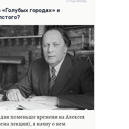
1 год назад
ии с тайнами, но, если говорить
о «Голубых городах» и
льших тайн, это как цветение в
лстого?
пособлительный механизм
из поля зрения…
одня поменьше времени на Алексея
тема лекции), я начну о нем