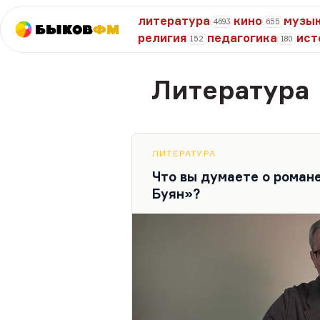
литература
кино
музы
4693
655
Быков
ФМ
религия
педагогика
ист
152
180
Литература
ЛИТЕРАТУРА
Что вы думаете о роман
Буян»?