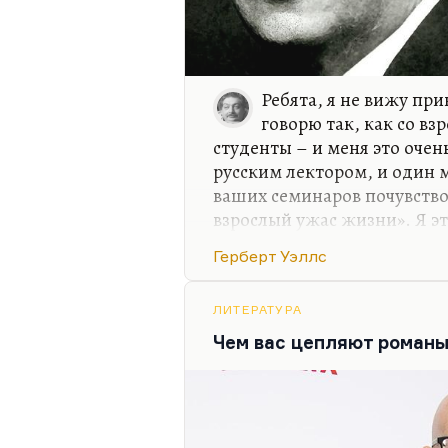
Ребята, я не вижу пр
говорю так, как со вз
студенты – и меня это очен
русским лектором, и один м
ваших семинаров почувство
взрослый ужас жизни». Я эт
смысле, наверное, и хотел.
Герберт Уэллс
Я не вижу разницы между с
быть, студент еще и лучше
ЛИТЕРАТУРА
ним подольститься. Слава б
Чем вас цепляют романы
не вижу принципиальной р
детьми. Я со своим сыном А
взрослым. Может быть, ино
Шервудом та же…