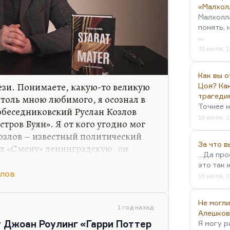
«Малхол
Малхолл
понять, 
…
31 июля, 1
Как вы о
тези. Понимаете, какую-то великую
Цоя? Как
трагеди
столь мною любимого, я осознал в
Точнее н
собеседниковский Руслан Козлов
16 июля, 2
стров Буян». Я от кого угодно мог
озлов – известный политический
За что 
л «Смену» ленинградскую, он
...Да пр
«Митьках», он и открыл их как
это так 
ервого ответа Нине Андреевой на
злов
16 июля, 2
ципами». Когда все замерли,
оворот в правительстве, а вот
Не могли
ь резкую и язвительную статью «Не
1 год назад
Алешков
у Джоан Роулинг «Гарри Поттер
Я могу р