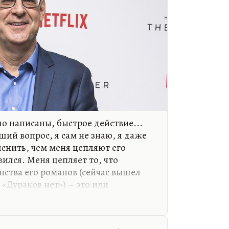
о написаны, быстрое действие...
ший вопрос, я сам не знаю, я даже
яснить, чем меня цепляют его
ился. Меня цепляет то, что
нства его романов (сейчас вышел
«Дураков нет») – это или
рсонажа, или его внезапное
о появляется на стоянке парковки,
тели делись, – не понятно.