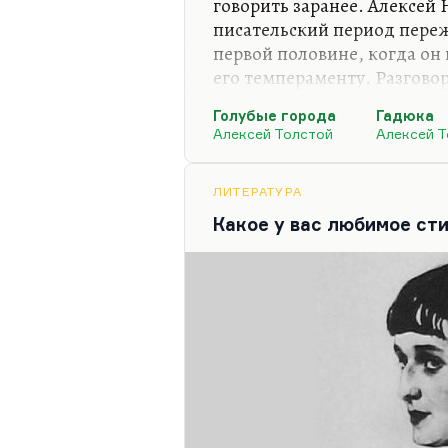
говорить заранее. Алексей 
писательский период пережи
первой половине, когда он
его темпераменту. Разговор
здравый, простой, народны
Голубые города
Гадюка
отстаивал норму среди перв
Алексей Толстой
Алексей Т
может быть, норму эту люб
Чувство, что он возрождал
«Подземной клюквы» (как на
ЛИТЕРАТУРА
в «Егоре Обозове»)… Понима
Какое у вас любимое ст
влюблен в роковую женщин