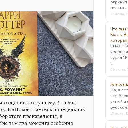
блркнул 
ого публициста. Он замечательно
мог мне 
12 июля, 1
Что вы 
Беллы А
который
СПАСИБО!
уровне я
сурка ".
"…
09 июля, 
Алексан
Да, я со
что Алек
но оцениваю эту пьесу. Я читал
умный и 
русской
в. В «Новой газете» в понедельник
15 июня, 1
бор этого произведения, я
 Мне там два момента особенно