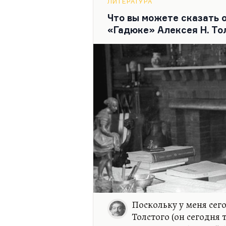
ЛИТЕРАТУРА
Меня вообще цепляют истор
Что вы можете сказать 
серьезно, одна из самых бо
«Гадюке» Алексея Н. То
разные сроки, такой прис
растения... Люди исчезают 
Поскольку у меня сег
Толстого (он сегодня 