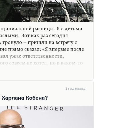
инципиальной разницы. Я с детьми
рослыми. Вот как раз сегодня
ь тронуло – пришли на встречу с
не прямо сказал: «Я впервые после
вал ужас ответственности,
ого совсем не хотел, но в каком-то
тудентом и профессором, а может
. Я не льщу молодым, не пытаюсь к
1 год назад
огу, у нас неплохие отношения. Я
 Харлана Кобена?
азницы между взрослыми и
ндреем всегда говорил как со
гда слишком жестко. И с