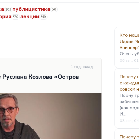
ка
публицистика
103
50
ория
лекции
370
349
Кто меш
Лидия М
Книппер
Очень у
06 авг., 01
1 год назад
е Руслана Козлова «Остров
Почему в
с кажды
совсем 
Порчу тр
забываеш
(как род
И…
03 авг., 0
Почему 