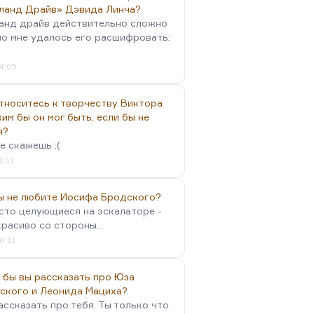
ланд Драйв» Дэвида Линча?
анд драйв действительно сложно
но мне удалось его расшифровать:
4:05
тноситесь к творчеству Виктора
им бы он мог быть, если бы не
я?
е скажешь :(
1:11
вы не любите Иосифа Бродского?
осто целующиеся на эскалаторе -
красиво со стороны...
0:11
 бы вы рассказать про Юза
ского и Леонида Мациха?
ассказать про тебя. Ты только что