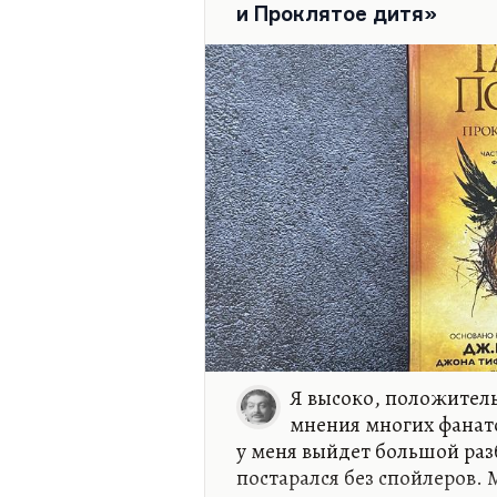
и Проклятое дитя»
Я знал его как очень сильн
писал,…
Я высоко, положитель
мнения многих фанато
у меня выйдет большой раз
постарался без спойлеров.