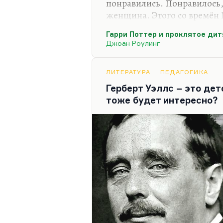
понравились. Понравилось,
женщина. Этого со времён 
спойлер, это для меня важн
Гарри Поттер и проклятое дит
Всё это давно напечатано в
Джоан Роулинг
Что касается второго важно
потрясающе дана тема роди
ЛИТЕРАТУРА
ПЕДАГОГИКА
понимаешь, что ты хочешь 
Герберт Уэллс – это дет
защитить от боли, а Дамблд
тоже будет интересно?
должна прийти. И она прид