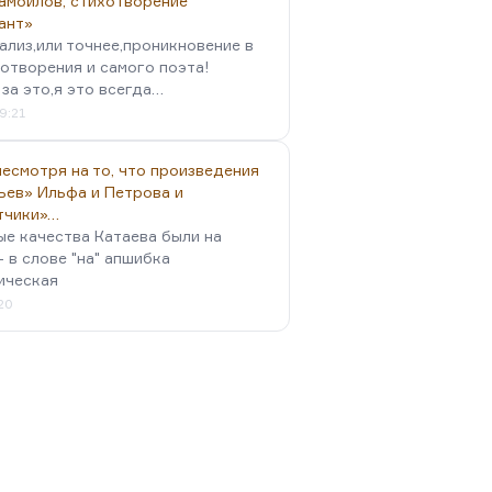
амойлов, стихотворение
ант»
ализ,или точнее,проникновение в
отворения и самого поэта!
за это,я это всегда…
9:21
есмотря на то, что произведения
ьев» Ильфа и Петрова и
тчики»…
ые качества Катаева были на
- в слове "на" апшибка
ическая
:20