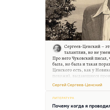
Сергеев-Ценский – эт
талантлив, но не умен
Про него Чуковский писал, 
была, но была и такая пора
Ценского есть, как у Новик
похожи), выдающиеся произ
«Топи» Глуховского связаны
Сергей Сергеев-Ценский
то, что он важный писатель
превосходные, в некоторых
сила.
ЛИТЕРАТУРА
Почему когда я проводи
Проблема в том, что он хот