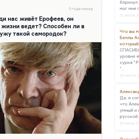
блркнул 
учил полномочия на эту картину?
мог мне 
3 года назад
12 июля, 1
ди нас живёт Ерофеев, он
 жизни ведет? Способен ли в
Что вы 
ружу такой самородок?
Беллы А
который
СПАСИБО!
уровне я
сурка ".
"…
09 июля, 
Алексан
Да, я со
что Алек
умный и 
русской
15 июня, 1