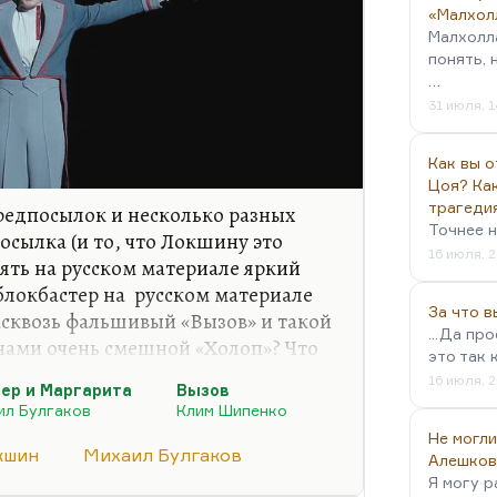
«Малхол
Малхолл
понять, 
…
31 июля, 1
Как вы о
Цоя? Как
трагеди
редпосылок и несколько разных
Точнее н
осылка (и то, что Локшину это
16 июля, 2
ять на русском материале яркий
 блокбастер на русском материале
За что 
насквозь фальшивый «Вызов» и такой
...Да пр
нами очень смешной «Холоп»? Что
это так 
е России, на материале русской
16 июля, 2
ер и Маргарита
Вызов
ранизирована уже очень много раз,
ил Булгаков
Клим Шипенко
ыла. А вот возьмем-ка мы «Мастера
Не могли
то книга с нашенским пафосом.
кшин
Михаил Булгаков
Алешков
Я могу р
м дали так много денег; 1,2 млрд?