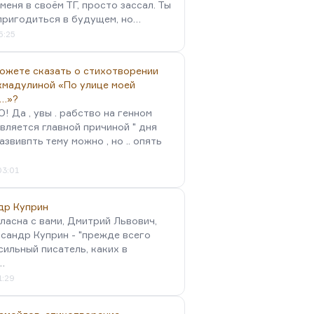
меня в своём ТГ, просто зассал. Ты
пригодиться в будущем, но…
5:25
можете сказать о стихотворении
хмадулиной «По улице моей
…»?
 Да , увы . рабство на генном
вляется главной причиной " дня
Развивпть тему можно , но .. опять
03:01
др Куприн
гласна с вами, Дмитрий Львович,
сандр Куприн - "прежде всего
сильный писатель, каких в
…
1:29