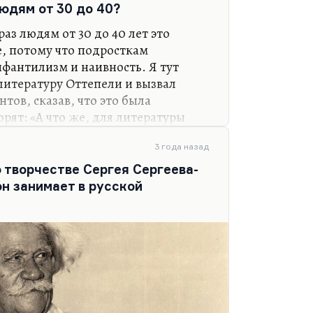
юдям от 30 до 40?
раз людям от 30 до 40 лет это
е, потому что подросткам
фантилизм и наивность. Я тут
литературу Оттепели и вызвал
тов, сказав, что это была
орят: «А что же, для литературы
очарование?» Ну да,
ойна и мир» написана в эпоху
3 года назад
1870. 1863 год – это год польского
 творчестве Сергея Сергеева-
реформ. Результатом разочарования
н занимает в русской
у что роман Чернышевского должен
делать?». Потому что «что делать»
 А в 1862-м,…