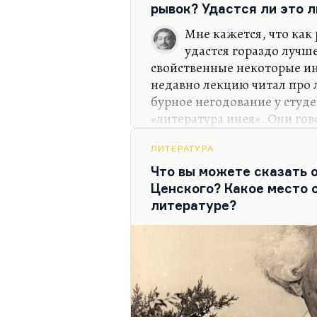
рывок? Удастся ли это л
Мне кажется, что как 
удастся гораздо лучш
свойственные некоторые ин
недавно лекцию читал про 
бурное негодование у студен
«литература инея». Они гов
вдохновительно только раз
разочарование, конечно. «В
ЛИТЕРАТУРА
разочарований, с 1863-го по 
Что вы можете сказать о
восстания, конца русских 
Ценского? Какое место о
было «Что делать?». Потом
литературе?
звучать как «Что же теперь 
до 1862 года было понятно.