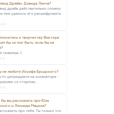
ланд Драйв» Дэвида Линча?
анд драйв действительно сложно
но мне удалось его расшифровать:
4:05
тноситесь к творчеству Виктора
им бы он мог быть, если бы не
я?
е скажешь :(
1:11
вы не любите Иосифа Бродского?
осто целующиеся на эскалаторе -
красиво со стороны...
0:11
 бы вы рассказать про Юза
ского и Леонида Мациха?
ассказать про тебя. Ты только что