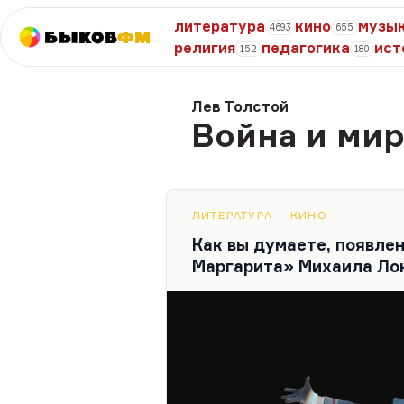
литература
кино
музы
4693
655
Быков
ФМ
религия
педагогика
ист
152
180
Лев Толстой
Война и ми
ЛИТЕРАТУРА
КИНО
Как вы думаете, появле
Маргарита» Михаила Лок