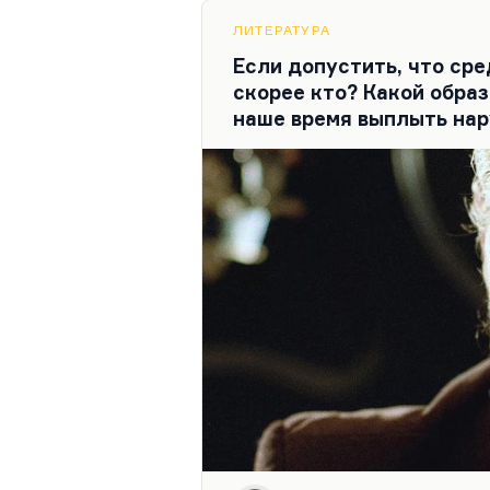
Почему именно Локшин пол
ЛИТЕРАТУРА
Вероятно, в…
Если допустить, что сре
скорее кто? Какой образ
наше время выплыть на