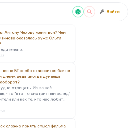
Войти
ал Антону Чехову жениться? Чем
изинова оказалась хуже Ольги
?
бедительно.
:23
 песне БГ «небо становится ближе
м днем», ведь иногда думаешь
наоборот?
удно отрицать. Из-за неё
ь, что "кто-то смотрит нам вслед"
ители или как те, кто нас любит).
4:58
так сложно понять смысл фильма