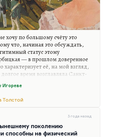
не хочу по большому счёту это
му что, начиная это обсуждать,
гитимный статус этому
рбицкая — в прошлом доверенное
 характеризует её, на мой взгляд,
долгое время возглавляла Санкт-
 Вот если бы она в то время
у Игореве
е, об этом бы стоило говорить. Но
алёкий от преподавания, от
в Толстой
нденций в этом вопросе. Я не
ны обсуждать мнение
вообще утратил уже давно контакт
3 года назад
 педагогики.
 нынешнему поколению
ни способны на физический