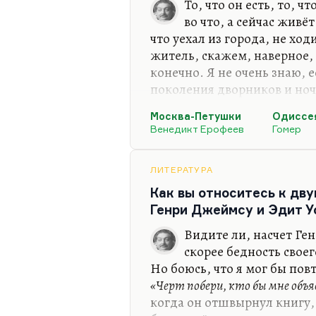
То, что он есть, то, ч
во что, а сейчас живё
что уехал из города, не ход
житель, скажем, наверное,
конечно. Я не очень знаю, е
поколения дворников и ноч
разнообразные, это именно
Москва-Петушки
Одиссе
Линор Горалик, о не те, кт
Венедикт Ерофеев
Гомер
люди склада Хвостенко,
«Хо
нелюбимой не хочу»
. Очень в
свободы, внутреннего несог
ЛИТЕРАТУРА
скучной ерундой — вот так 
Как вы относитесь к дв
Кстати, я оказывал всегда,
Генри Джеймсу и Эдит У
Видите ли, насчет Ге
скорее бедность своег
Но боюсь, что я мог бы по
«Черт побери, кто бы мне объя
когда он отшвырнул книгу,