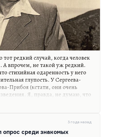
о тот редкий случай, когда человек
. А впрочем, не такой уж редкий.
что стихийная одаренность у него
зительная глупость. У Сергеева-
ова-Прибоя (кстати, они очень
ведения. Я, правда, не думаю, что
 с «Топью» Сергеева-Ценского, но
, – это безусловно. У него новеллы
 вещах – совершенно купринская
3 года назад
л опрос среди знакомых
ел эпический роман написать,