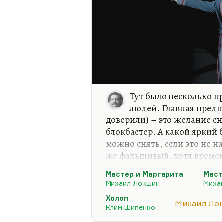
Тут было несколько п
людей. Главная предп
доверили) – это желание сн
блокбастер. А какой яркий
можно снять, если это не 
же фальшивый, хотя време
можно сделать на материал
Мастер и Маргарита
Маст
классики? «Война и мир» эк
Михаил Локшин
Миха
«Анна Каренина» недавно б
Холоп
и Маргариту», тем более ч
Михаил Ло
Клим Шипенко
Почему – вечный вопрос – и