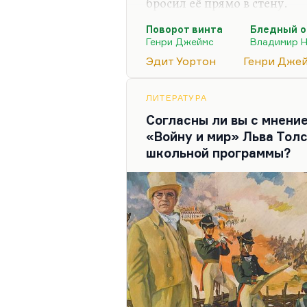
бросил её прямо в стену.
Генри Джеймс написал, на 
Поворот винта
Бледный о
произведение. Легко догада
Генри Джеймс
Владимир 
винта». Это первое произв
Эдит Уортон
Генри Дже
ненадежным рассказчиком,
глазами безумной, по мнен
ЛИТЕРАТУРА
уже заподозрить существов
Согласны ли вы с мнени
признаться, что я стою на 
«Войну и мир» Льва Тол
школьной программы?