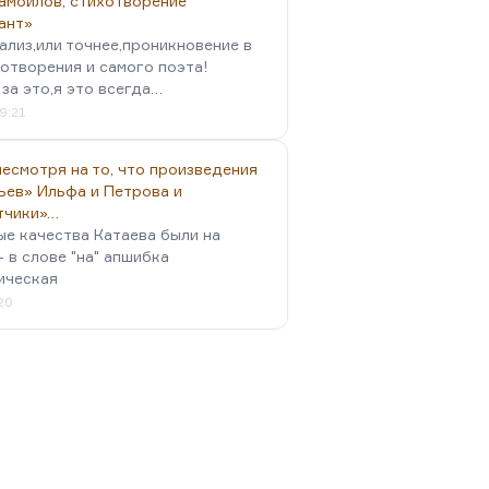
амойлов, стихотворение
ант»
ализ,или точнее,проникновение в
отворения и самого поэта!
за это,я это всегда…
9:21
есмотря на то, что произведения
ьев» Ильфа и Петрова и
тчики»…
ые качества Катаева были на
- в слове "на" апшибка
ическая
:20