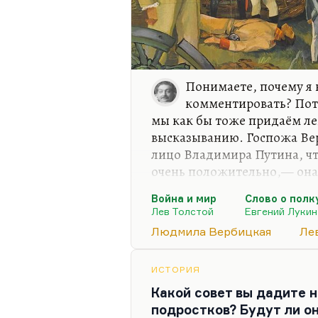
Понимаете, почему я 
комментировать? Пото
мы как бы тоже придаём ле
высказыванию. Госпожа Ве
лицо Владимира Путина, что
очень положительно,— она 
Петербургский университет.
Война и мир
Слово о полк
сказала что-нибудь подобно
Лев Толстой
Евгений Лукин
сейчас она человек очень д
Людмила Вербицкая
Ле
педагогики, от новейших те
понимаю, почему мы долж
непрофессионала, который 
ИСТОРИЯ
с реальностью современной
Какой совет вы дадите
подростков? Будут ли о
Ну не…