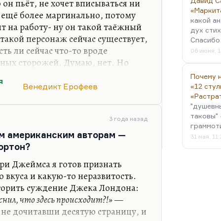
Давид С
то он пьёт, не хочет вписываться ни
«Маркит
т ещё более маргинально, потому
какой ан
ит на работу- ну он такой таёжный
дух стих
 такой персонаж сейчас существует,
Спасибо 
сть ли сейчас что-то вроде
06 июня, 1
ных сторожей. Думаю, нет. Но
 не выживальцы, говоря словами
Почему н
я
о выживают любой ценой – а это
Венедикт Ерофеев
«12 стул
чу лежать с любимой рядом, а с
«Растра
"душевн
ысокой степени внутренней
таковы" 
ласия со всей этой позорной
3 года назад
граммот
бы я сказал. Иванов на остановке.
ум американским авторам —
31 мая, 11
…
ортон?
нри Джеймса я готов признать
о вкуса и какую-то неразвитость.
вторить суждение Джека Лондона:
снил, что здесь происходит?!»
—
 не дочитавши десятую страницу, и