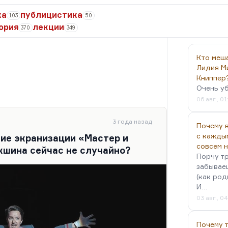
ка
публицистика
103
50
ория
лекции
370
349
Кто меш
Лидия М
р
Книппер
Очень у
06 авг., 01
3 года назад
Почему в
с кажды
ние экранизации «Мастер и
совсем 
шина сейчас не случайно?
Порчу тр
забываеш
(как род
И…
03 авг., 0
Почему 