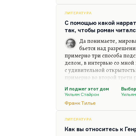
ненадежным рассказчиком,
глазами безумной, по мнен
ЛИТЕРАТУРА
уже заподозрить существов
С помощью какой наррат
признаться, что я стою на 
так, чтобы роман читал
Да понимаете, мирова
бьется над разрешени
примерно три способа подс
делом, в интервью со мной
с удивительной открытостью
примерно во второй трети 
фабульная (условно говоря
И поджег этот дом
Выбор
разрешиться и обнажить н
Уильям Стайрон
Уильям
говорил:
«Как мы можем, сов
Франк Тилье
победить главного врага — чи
Выбор очень простой:
читат
просто ничего не понять»
ЛИТЕРАТУРА
. И
или…
Как вы относитесь к Ге