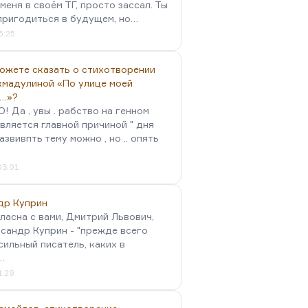
меня в своём ТГ, просто зассал. Ты
пригодиться в будущем, но…
5:25
можете сказать о стихотворении
хмадулиной «По улице моей
…»?
 Да , увы . рабство на генном
вляется главной причиной " дня
Развивпть тему можно , но .. опять
03:01
др Куприн
гласна с вами, Дмитрий Львович,
сандр Куприн - "прежде всего
сильный писатель, каких в
…
1:29