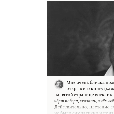
Мне очень близка по
открыв его книгу (каж
на пятой странице восклик
чёрт побери, сказать, о чём в
Действительно, плетение с
не было симпатично и понят