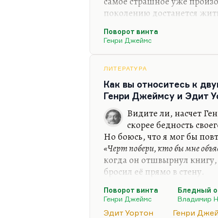
самое страшное уже произ
поколению достанется жить
востребованности. Вам и та
Поворот винта
человечество. И еще одна о
Генри Джеймс
пренебрегайте общением с
человека в критической си
пренебрегайте общением, 
ЛИТЕРАТУРА
распитие напитков – нет, а
Как вы относитесь к дв
творчество – это да, это н
Генри Джеймсу и Эдит У
Мне многие мои российски
Видите ли, насчет Ге
скорее бедность своег
Но боюсь, что я мог бы по
«Черт побери, кто бы мне объя
когда он отшвырнул книгу,
бросил её прямо в стену.
Генри Джеймс написал, на 
Поворот винта
Бледный о
произведение. Легко догада
Генри Джеймс
Владимир 
винта». Это первое произв
Эдит Уортон
Генри Дже