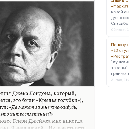
Давид С
«Маркит
какой ан
дух стих
Спасибо 
06 июня, 1
Почему н
«12 стул
«Растра
"душевн
таковы" 
граммот
31 мая, 11
зиция Джека Лондона, который,
ется, это были «Крылья голубки»),
нул:
«Да может ли мне кто-нибудь,
сё это хитросплетение?!»
ловес Генри Джеймса мне никогда
но. Я знал людей… Ну, в частности