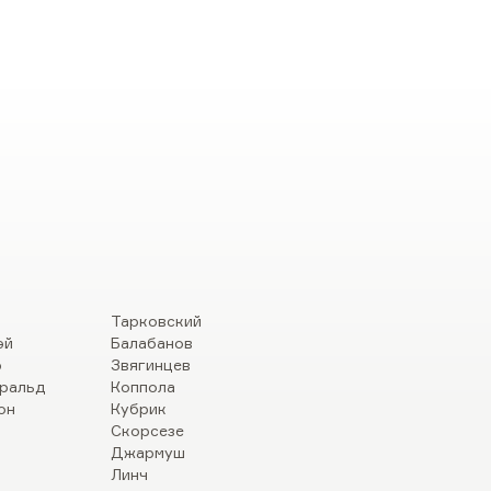
Тарковский
эй
Балабанов
р
Звягинцев
ральд
Коппола
он
Кубрик
Скорсезе
Джармуш
Линч