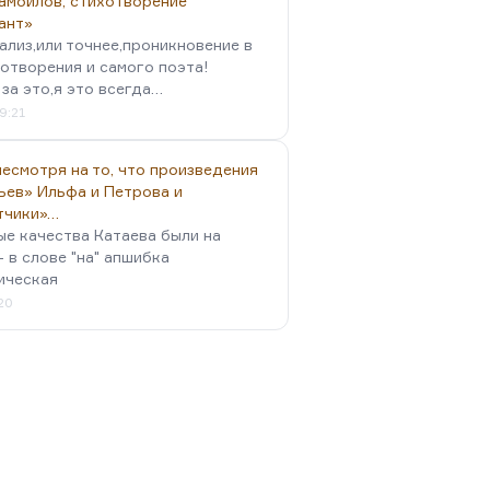
амойлов, стихотворение
ант»
ализ,или точнее,проникновение в
отворения и самого поэта!
за это,я это всегда…
9:21
есмотря на то, что произведения
ьев» Ильфа и Петрова и
тчики»…
ые качества Катаева были на
- в слове "на" апшибка
ическая
:20