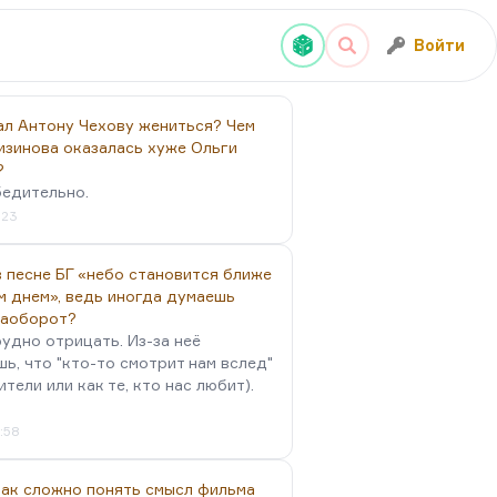
Войти
ал Антону Чехову жениться? Чем
изинова оказалась хуже Ольги
?
бедительно.
:23
 песне БГ «небо становится ближе
м днем», ведь иногда думаешь
наоборот?
удно отрицать. Из-за неё
ь, что "кто-то смотрит нам вслед"
ители или как те, кто нас любит).
4:58
так сложно понять смысл фильма