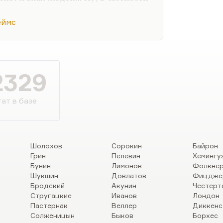
а его лучшим, любимейшим из
Я не могу, к сожалению, этого
еймс
юблю «The Turn of the Screw»,
нта», потому что… не только
 а потому, что там, что ли,
2329
нная проблема. Во-первых, он
ат в базе
Шолохов
Сорокин
Байрон
Грин
Пелевин
Хемингу
Бунин
Лимонов
Фолкне
Шукшин
Довлатов
Фицдже
Бродский
Акунин
Честерт
Стругацкие
Иванов
Лондон
Пастернак
Веллер
Диккенс
Солженицын
Быков
Борхес