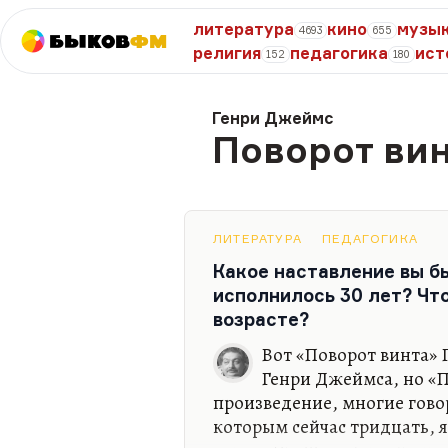
литература
кино
музы
4693
655
Быков
ФМ
религия
педагогика
ист
152
180
Генри Джеймс
Поворот ви
ЛИТЕРАТУРА
ПЕДАГОГИКА
Какое наставление вы б
исполнилось 30 лет? Что
возрасте?
Вот «Поворот винта» 
Генри Джеймса, но «П
произведение, многие гово
которым сейчас тридцать, я 