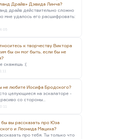
ланд Драйв» Дэвида Линча?
анд драйв действительно сложно
но мне удалось его расшифровать:
4:05
тноситесь к творчеству Виктора
им бы он мог быть, если бы не
я?
е скажешь :(
1:11
вы не любите Иосифа Бродского?
осто целующиеся на эскалаторе -
красиво со стороны...
0:11
 бы вы рассказать про Юза
ского и Леонида Мациха?
ассказать про тебя. Ты только что