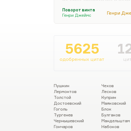
Новелла Матвеева называл
Поворот винта
прозаиков конца XIX века. 
Генри Дж
Генри Джеймс
сказать.
Из всего Генри Джеймса я л
понятное дело, «Поворот ви
потому, что я люблю готику,
5625
1
обозначена очень существе
страшно написан,…
одобренных цитат
цит
Пушкин
Чехов
Лермонтов
Лесков
Толстой
Куприн
Достоевский
Маяковский
Гоголь
Блок
Тургенев
Булгаков
Чернышевский
Мандельштам
Гончаров
Набоков