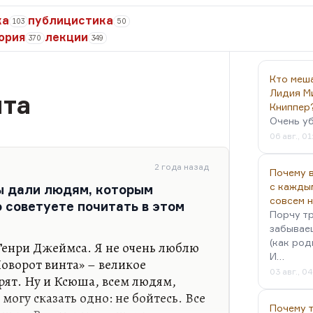
ка
публицистика
103
50
ория
лекции
370
349
Кто меш
Лидия М
нта
Книппер
Очень у
06 авг., 01
2 года назад
Почему в
с кажды
ы дали людям, которым
совсем 
 советуете почитать в этом
Порчу тр
забываеш
(как род
Генри Джеймса. Я не очень люблю
И…
оворот винта» – великое
03 авг., 0
рят. Ну и Ксюша, всем людям,
могу сказать одно: не бойтесь. Все
Почему 