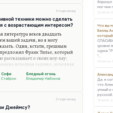
 где мы, воспринимая события
блркнул 
мог мне 
ию автора, гувернантки, готовы
3 года назад
12 июля, 1
ание призраков. Я должен вам
ивной техники можно сделать
стороне и вообще на точке…
ся с возрастающим интересом?
Что вы 
Беллы А
я литература веков двадцать
который
ем вашей задачи, но я могу
СПАСИБО!
казать. Один, кстати, грешным
уровне я
сурка ".
 предложил Франк Тилье, который
"…
 рассказывает о своих ноу-хау:
09 июля, 
романа исходная задачка, исходная
, детективная) проблема должна
 Софи
Бледный огонь
Алексан
аходящуюся под ней другую. Он
 Стайрон
Владимир Набоков
Да, я со
ременные мастера детектива,
что Алек
тателя, заглядывающего в конец?
умный и 
ель, заглянувший в конец, должен
русской
сходная задача — первое убийство
2 года назад
15 июня, 1
нри Джеймсу?