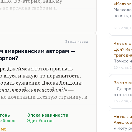
ошло. Во-вторых, вашему
«Малхол
 во времена свободы и
Малхолл
ким, как Вы, придется спасать
понять, 
чень важная вещь: не
…
 хорошими людьми. Спасти
31 июля, 1
туации может только человек. Не
любовью. Конечно, совместное
3 года назад
Как вы о
 вот разговоры, общение, чтение,
Цоя? Как
ум американским авторам —
трагеди
еобходимо.
ортон?
Точнее н
е…
нри Джеймса я готов признать
16 июля, 2
о вкуса и какую-то неразвитость.
вторить суждение Джека Лондона:
За что 
снил, что здесь происходит?!»
—
...Да пр
это так 
 не дочитавши десятую страницу, и
16 июля, 2
мой взгляд, одно гениальное
гонь
Эпоха невинности
Не могли
ться, что это повесть «Поворот
Набоков
Эдит Уортон
Алешков
едение с так называемым
Я могу р
ймс