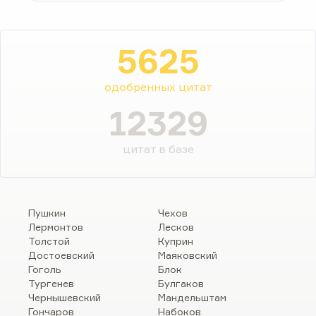
5625
одобренных цитат
12329
цитат в базе
Пушкин
Чехов
Лермонтов
Лесков
Толстой
Куприн
Достоевский
Маяковский
Гоголь
Блок
Тургенев
Булгаков
Чернышевский
Мандельштам
Гончаров
Набоков