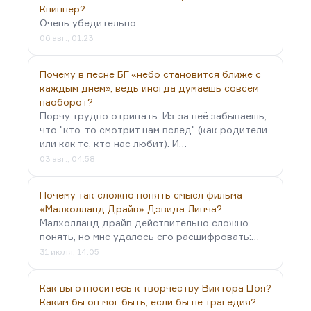
общем, мне кажется, что «Цельнометаллическая
Книппер?
оболочка» — гораздо…
Очень убедительно.
06 авг., 01:23
Почему в песне БГ «небо становится ближе с
каждым днем», ведь иногда думаешь совсем
наоборот?
Порчу трудно отрицать. Из-за неё забываешь,
что "кто-то смотрит нам вслед" (как родители
или как те, кто нас любит). И…
03 авг., 04:58
Почему так сложно понять смысл фильма
«Малхолланд Драйв» Дэвида Линча?
Малхолланд драйв действительно сложно
понять, но мне удалось его расшифровать:…
31 июля, 14:05
Как вы относитесь к творчеству Виктора Цоя?
Каким бы он мог быть, если бы не трагедия?