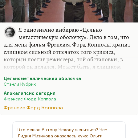
Я однозначно выбираю «Цельно
металлическую оболочку». Дело в том, что
для меня фильм Фрэнсиса Форд Копполы хранит
слишком сильный отпечаток того кризиса,
который постиг режиссера, той обстановки, в
которой он делался. Может быть, я слишком
хорошо помню программу Константина Эрнста,
Цельнометаллическая оболочка
об этом рассказывавшую, а может быть, просто
Стэнли Кубрик
недолюбливаю эту картину, особенно в ее
Апокалипсис сегодня
режиссерской версии (хотя, прямо скажем,
Фрэнсис Форд Коппола
разница не так уж велика). Мне кажется, что в
Фрэнсис Форд Коппола
«Апокалипсисе» лучшее, что есть — это понятные
последние двадцать-двадцать пять минут. Так и
должно быть в идеале. Но в целом он кажется
Кто мешал Антону Чехову жениться? Чем
мне избыточным, пафосным, несобранным. В
Лидия Мизинова оказалась хуже Ольги