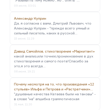
".Развивпть тему можно , но .. опять "…
09 июля, 03:01
Александр Куприн
Да, я согласна с вами, Дмитрий Львович, что
Александр Куприн - "прежде всего умный и
сильный писатель, каких в русской…
15 июня, 11:29
Давид Самойлов, стихотворение «Маркитант»
какой анализ,или точнее,проникновение в дух
стихотворения и самого поэта!Спасибо за
это,я это всегда…
06 июня, 19:21
Почему несмотря на то, что произведения «12
стульев» Ильфа и Петрова и «Растратчики»…
"душевные качества Катаева были на таковы" -
в слове "на" апшибка граммотическая
31 мая, 11:20