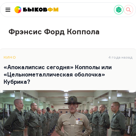
Быков
ФМ
Фрэнсис Форд Коппола
КИНО
4 года назад
«Апокалипсис сегодня» Копполы или
«Цельнометаллическая оболочка»
Кубрика?