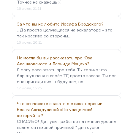
Точнее не скажешь :(
16 июля, 21:11
За что вы не любите Иосифа Бродского?
...Да просто целующиеся на эскалаторе - это
так красиво со стороны...
16 июля, 20:11
Не могли бы вы рассказать про Юза
Алешковского и Леонида Мациха?
Я могу рассказать про тебя. Ты только что
блркнул меня в своём ТГ, просто зассал. Ты мог
мне пригодиться в будущем, но…
12 июля, 15:25
Что вы можете сказать о стихотворении
Беллы Ахмадулиной «По улице моей
который…»?
СПАСИБО! Да , увы . рабство на генном уровне
является главной причиной " дня сурка