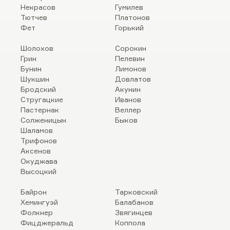
Некрасов
Гумилев
Тютчев
Платонов
Фет
Горький
Шолохов
Сорокин
Грин
Пелевин
Бунин
Лимонов
Шукшин
Довлатов
Бродский
Акунин
Стругацкие
Иванов
Пастернак
Веллер
Солженицын
Быков
Шаламов
Трифонов
Аксенов
Окуджава
Высоцкий
Байрон
Тарковский
Хемингуэй
Балабанов
Фолкнер
Звягинцев
Фицджеральд
Коппола