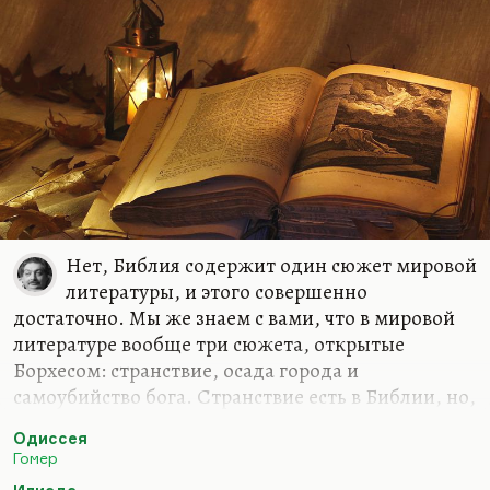
Нет, Библия содержит один сюжет мировой
литературы, и этого совершенно
достаточно. Мы же знаем с вами, что в мировой
литературе вообще три сюжета, открытые
Борхесом: странствие, осада города и
самоубийство бога. Странствие есть в Библии, но,
конечно, в «Одиссеи» оно гораздо и нагляднее, и
Одиссея
ярче. Осада города там тоже присутствует
Гомер
множество раз, но «Илиада» опять-таки гораздо