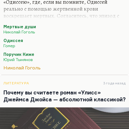
«Одиссею», где, если вы помните, Одиссей
реально с помощью жертвенной крови
воскрешает мертвых. Согласитесь, что эпизод с
откапыванием вполне в духе такого гоголевского
Мертвые души
подхода, который когда-то один замечательный
Николай Гоголь
исследователь, написавший замечательную книгу
Одиссея
о демонологии Гоголя, Кристофер Патни, мой
Гомер
приятель, в Северной Каролине работавший,
Поручик Киже
назвал тогда
«гоголевской эстетической
Юрий Тынянов
некрофилией»
— конечно, именно не сексуально-
Николай Гоголь
эстетической, но такое тяготение к мертвым
душам, оно у него было, и к эстетике готической,
гофмановской, немецкой эстетизации…
ЛИТЕРАТУРА
3 года назад
Почему вы считаете роман «Улисс»
Джеймса Джойса — абсолютной классикой?