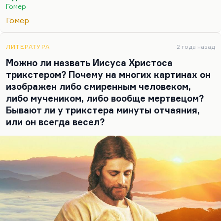
написал другой древнегреческий старик, тоже
Гомер
слепой». То есть в смысле, какая разница? Не
Гомер
знаем мы ничего. Вообще, приходится признать,
и это в русле многих сегодняшних вопросов, что
большинство деятелей культуры не узнают ни
ЛИТЕРАТУРА
2 года назад
посмертной, ни прижизненной славы. И это не
Можно ли назвать Иисуса Христоса
всегда связано с качеством того, что они делают.
трикстером? Почему на многих картинах он
Выход один — быть незаменимым, быть
изображен либо смиренным человеком,
единственным. Сказать…
либо мучеником, либо вообще мертвецом?
Бывают ли у трикстера минуты отчаяния,
или он всегда весел?