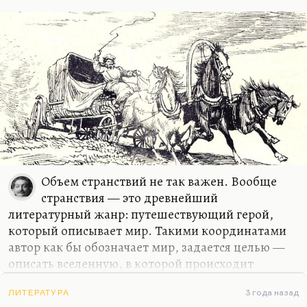
не угрюмый.…
Объем странствий не так важен. Вообще
странствия — это древнейший
литературный жанр: путешествующий герой,
который описывает мир. Такими координатами
автор как бы обозначает мир, задается целью —
описать вселенную, в которой происходит
действие. Это не должно быть слишком долго,
конечно. Путешествие Онегина, по Пушкину,
ЛИТЕРАТУРА
3 года назад