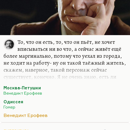
То, что он есть, то, что он пьёт, не хочет
вписываться ни во что, а сейчас живёт ещё
более маргинально, потому что уехал из города,
не ходит на работу- ну он такой таёжный житель,
скажем, наверное, такой персонаж сейчас
существует, конечно. Я не очень знаю, есть ли
сейчас что-то вроде поколения дворников и
Москва-Петушки
ночных сторожей. Думаю, нет. Но
Венедикт Ерофеев
разнообразные, это именно не выживальцы,
Одиссея
говоря словами Линор Горалик, о не те, кто
Гомер
выживают любой ценой – а это люди склада
Венедикт Ерофеев
Хвостенко,
«Хочу лежать с любимой рядом, а с
нелюбимой не хочу»
. Очень высокой степени