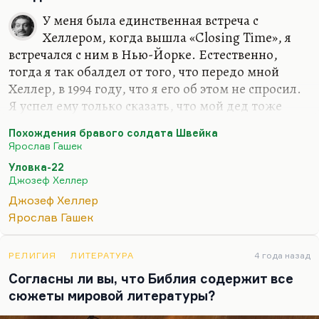
У меня была единственная встреча с
Хеллером, когда вышла «Closing Time», я
встречался с ним в Нью-Йорке. Естественно,
тогда я так обалдел от того, что передо мной
Хеллер, в 1994 году, что я его об этом не спросил.
Я успел ему только сказать, что мой дед тоже
ветеран войны, и поэтому я до некоторой степени
Похождения бравого солдата Швейка
причастен к этому. Я Хеллера очень люблю.
Ярослав Гашек
Конечно, я уверен, что фугообразное построение
Уловка-22
«Уловки-22» и особенно «Что-то случилось»,
Джозеф Хеллер
кружение мыслей вокруг одного и того же, вот
Джозеф Хеллер
это педалирование постоянное ровного, нудного,
Ярослав Гашек
казарменного фона жизни, этот волшебно
преображённый солдатский юмор, доведённый
до некоторой утончённости,— конечно, это из
РЕЛИГИЯ
ЛИТЕРАТУРА
4 года назад
«Швейка» пришло.
Согласны ли вы, что Библия содержит все
сюжеты мировой литературы?
Просто Гашек в силу…