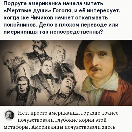
занимало одну главу в девятиглавной структуре
Подруга американка начала читать
романа, которую так примерно можно, по статье
«Мертвые души» Гоголя, и её интересует,
Дьяконова, восстановить. Я согласен, что так оно
когда же Чичиков начнет откапывать
и было. Ну и план девятиглавного романа
покойников. Дело в плохом переводе или
остался. Странствие важно только там, где оно
американцы так непосредственны?
становится метафорой, где оно становится
главным занятием героя, как в случае «Одиссеи»
или как в пародирующей «Одиссею» эпопее
«Мертвые души», в…
Нет, просто американцы гораздо точнее
почувствовали глубокие корни этой
метафоры. Американцы почувствовали здесь