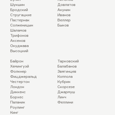
Шукшин
Довлатов
Бродский
Акунин
Стругацкие
Иванов
Пастернак
Веллер
Солженицын
Быков
Шаламов
Трифонов
Аксенов
Окуджава
Высоцкий
Байрон
Тарковский
Хемингуэй
Балабанов
Фолкнер
Звягинцев
Фицджеральд
Коппола
Честертон
Кубрик
Лондон
Скорсезе
Диккенс
Джармуш
Борхес
Линч
Паланик
Феллини
Роулинг
Кинг