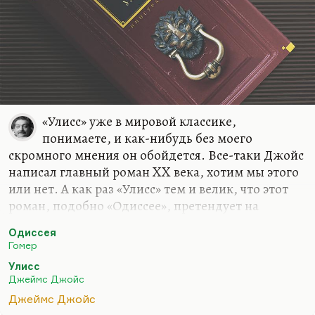
«Улисс» уже в мировой классике,
понимаете, и как-нибудь без моего
скромного мнения он обойдется. Все-таки Джойс
написал главный роман XX века, хотим мы этого
или нет. А как раз «Улисс» тем и велик, что этот
роман, подобно «Одиссее», претендует на
универсальное описание, на метаописание мира,
Одиссея
в котором мы живем. И до сих пор, невзирая на
Гомер
две мировые войны, этот мир не разрушен, мы
Улисс
живем жизнью Блума и Дедалуса в огромной
Джеймс Джойс
степени. И то, что Джойс через физиологию
Джеймс Джойс
начал описывать точнейшие, тончайшие