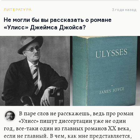
движения души, тончайшие психологические
нюансы… Набоков правильно пишет, что как раз
ЛИТЕРАТУРА
3 года назад
Джойс at his best, Джойс в лучшей своей форме —
Не могли бы вы рассказать о романе
это физиология, через которую мы постигаем и
«Улисс» Джеймса Джойса?
культуру, и психологию, и…
В паре слов не расскажешь, ведь про роман
«Улисс» пишут диссертации уже не один
год, все-таки один из главных романов XX века,
если не главный. В чем, как мне представляется,