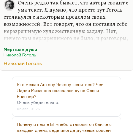
Очень редко так бывает, что автора сводит с
ума текст. Я думаю, что просто тут Гоголь
столкнулся с некоторым пределом своих
возможностей. Вот говорят, что он поставил себе
неразрешимую художественную задачу. Нет,
ничего там неразрешимого не было, и разговоры,
что он планировал Ад, Чистилище и Рай — это
Мертвые души
гипотезы Вяземского. На самом деле он
Николай Гоголь
планировал «Одиссею», и далеко не все герои
Николай Гоголь
должны были там стать хорошими. Просто
вопрос в том, куда может вернуться Чичиков, на
какую Итаку.
Кто мешал Антону Чехову жениться? Чем
Гоголь погиб, задохнувшись, как рыба на песке,
Лидия Мизинова оказалась хуже Ольги
задохнувшись без воды, без среды. Если бы он
Книппер?
Очень убедительно.
прожил ещё три года и дожил до конца
06 авг., 01:23
«мрачного семилетия», он бы увидел реальность и
смог бы насытить поэму реальностью. Он…
Почему в песне БГ «небо становится ближе с
каждым днем», ведь иногда думаешь совсем