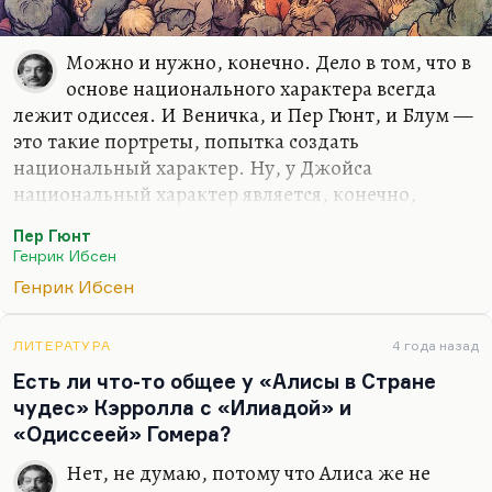
Можно и нужно, конечно. Дело в том, что в
основе национального характера всегда
лежит одиссея. И Веничка, и Пер Гюнт, и Блум —
это такие портреты, попытка создать
национальный характер. Ну, у Джойса
национальный характер является, конечно,
синтезом Дедалуса и Блума. И Дедалус, Телемах
Пер Гюнт
— он такой, наверное, в большей степени
Генрик Ибсен
ирландец, чем еврей Блум. Но, конечно, Одиссей
Генрик Ибсен
всегда Иван-дурак, «теория странствующего
героя». Мне дочь когда-то, когда ей было семь
лет, вдруг неожиданно сказала: «Я поняла:
ЛИТЕРАТУРА
4 года назад
русский Одиссей — это Иван-дурак». Да, русский
Есть ли что-то общее у «Алисы в Стране
странствующий герой, безусловно так, который
чудес» Кэрролла с «Илиадой» и
самый умный, кстати. Так вот, это-то меня и
«Одиссеей» Гомера?
занимает в Пер Гюнте.
Нет, не думаю, потому что Алиса же не