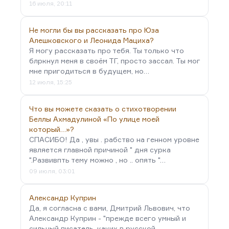
16 июля, 20:11
Не могли бы вы рассказать про Юза
Алешковского и Леонида Мациха?
Я могу рассказать про тебя. Ты только что
блркнул меня в своём ТГ, просто зассал. Ты мог
мне пригодиться в будущем, но…
12 июля, 15:25
Что вы можете сказать о стихотворении
Беллы Ахмадулиной «По улице моей
который…»?
СПАСИБО! Да , увы . рабство на генном уровне
является главной причиной " дня сурка
".Развивпть тему можно , но .. опять "…
09 июля, 03:01
Александр Куприн
Да, я согласна с вами, Дмитрий Львович, что
Александр Куприн - "прежде всего умный и
сильный писатель, каких в русской…