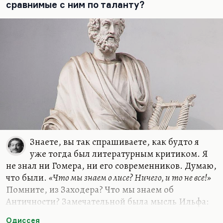
Одиссей озабочен тем, чтобы вернуть свое.
сравнимые с ним по таланту?
Знаете, вы так спрашиваете, как будто я
уже тогда был литературным критиком. Я
не знал ни Гомера, ни его современников. Думаю,
что были.
«Что мы знаем о лисе? Ничего, и то не все!»
Помните, из Заходера? Что мы знаем об
Античности? Замечательной была мысль Ильфа:
«Установлено, что Гомер не писал «Одиссею»
. её
Одиссея