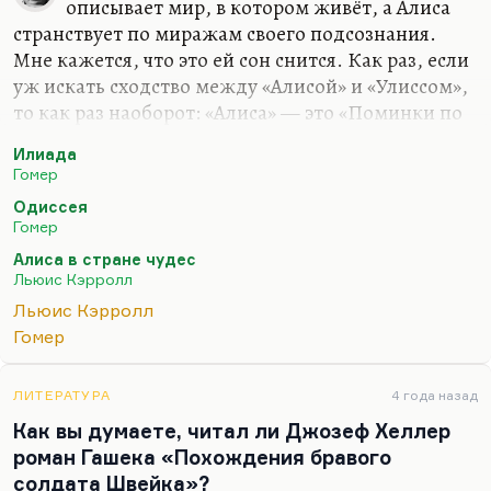
Вот Джойс всегда говорил: «Моя…
описывает мир, в котором живёт, а Алиса
странствует по миражам своего подсознания.
Мне кажется, что это ей сон снится. Как раз, если
уж искать сходство между «Алисой» и «Улиссом»,
то как раз наоборот: «Алиса» — это «Поминки по
Финнегану», «Finnegans Wake» в чистом виде.
Илиада
Отсюда, кстати, очень многие бредовые
Гомер
коннотации. Мне близка вот эта мысль
Одиссея
Кубатиева, что «Улисс» — дневной роман, а
Гомер
«Finnegans Wake» — ночной роман, попытка
Алиса в стране чудес
построить язык ночи и язык бреда.
Льюис Кэрролл
И в этом смысле, наверное (вот это очень
Льюис Кэрролл
интересный вывод), можно было бы добавить
Гомер
третий сюжет. Есть сюжет о войне, есть сюжет о
странствии, а есть сюжет о загробном бытии.
ЛИТЕРАТУРА
4 года назад
Алиса, которая странствует в…
Как вы думаете, читал ли Джозеф Хеллер
роман Гашека «Похождения бравого
солдата Швейка»?