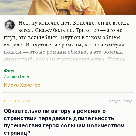
Нет, ну конечно нет. Конечно, он не всегда
весел. Скажу больше. Трикстер — это не
плут, это волшебник. Плут он в таком общем
смысле. И плутовские романы, которые оттуда
пошли,— это не романы обмана, а это романы
странствий, романы проповедничества. Другое
дело (вот это очень важно), что Христос считает
Фауст
уныние грехом, и Христос, конечно, не уныл. У
Иоганн Гёте
Христа есть одна минута душевной слабости… и
Иисус Христос
даже не слабости, а, может быть, и наибольшей
силы, наибольшей страсти — это Гефсиманский
сад и моление о чаше. Это ключевой эпизод
ЛИТЕРАТУРА
2 года назад
Евангелия. И конечно, без Гефсиманского сада
Обязательно ли автору в романах о
Христа мы представить не можем. Но, в
странствии передавать длительность
принципе, Христос — это учитель веселый,
путешествия героя большим количеством
парадоксальный, не в малой степени не унылый и
страниц?