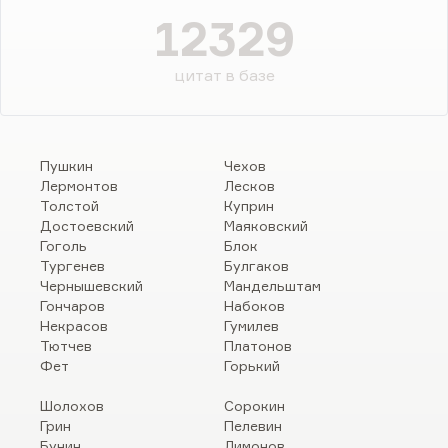
12329
цитат в базе
Пушкин
Чехов
Лермонтов
Лесков
Толстой
Куприн
Достоевский
Маяковский
Гоголь
Блок
Тургенев
Булгаков
Чернышевский
Мандельштам
Гончаров
Набоков
Некрасов
Гумилев
Тютчев
Платонов
Фет
Горький
Шолохов
Сорокин
Грин
Пелевин
Бунин
Лимонов