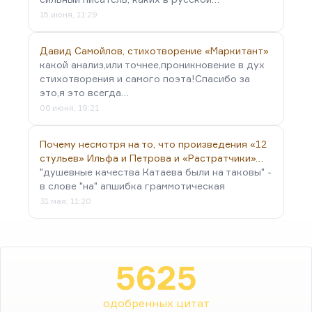
15 июня, 11:29
Давид Самойлов, стихотворение «Маркитант»
какой анализ,или точнее,проникновение в дух
стихотворения и самого поэта!Спасибо за
это,я это всегда…
06 июня, 19:21
Почему несмотря на то, что произведения «12
стульев» Ильфа и Петрова и «Растратчики»…
"душевные качества Катаева были на таковы" -
в слове "на" апшибка граммотическая
31 мая, 11:20
5625
одобренных цитат