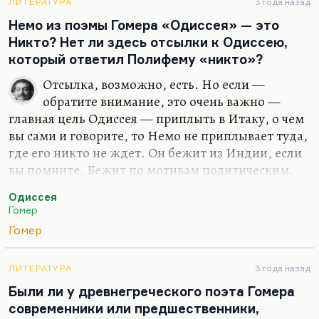
внутренней свободы, внутреннего несогласия со
ЛИТЕРАТУРА
3 года назад
всей этой позорной скучной ерундой — вот так бы
Немо из поэмы Гомера «Одиссея» — это
я сказал. Иванов на остановке. Кстати, я оказывал
Никто? Нет ли здесь отсылки к Одиссею,
всегда,…
который ответил Полифему «никто»?
Отсылка, возможно, есть. Но если —
обратите внимание, это очень важно —
главная цель Одиссея — приплыть в Итаку, о чем
вы сами и говорите, то Немо не приплывает туда,
где его никто не ждет. Он бежит из Индии, если
вы помните. Бежит по мотивам политическим.
Так что это Одиссей, который сбежал. Не потому,
Одиссея
что его там никто не ждет, а потому что его там
Гомер
преследуют. Но Одиссей, в отличие от Немо, он
Гомер
не всемогущ. И что-то я не помню случая, чтобы
Одиссей кому-то помогал. «Одиссея» — это
странствия хитреца, и он, кстати, хитрец
ЛИТЕРАТУРА
3 года назад
очаровательный, но я не вижу в нем тех
Были ли у древнегреческого поэта Гомера
гуманистических посылок, которые есть у Немо.
современники или предшественники,