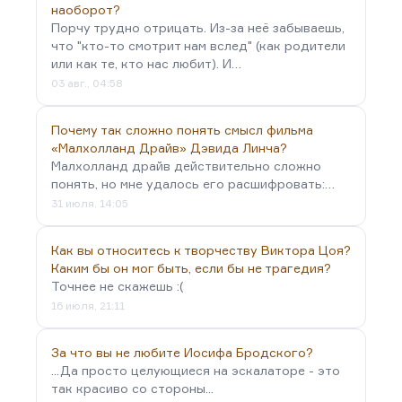
наоборот?
Порчу трудно отрицать. Из-за неё забываешь,
что "кто-то смотрит нам вслед" (как родители
или как те, кто нас любит). И…
03 авг., 04:58
Почему так сложно понять смысл фильма
«Малхолланд Драйв» Дэвида Линча?
Малхолланд драйв действительно сложно
понять, но мне удалось его расшифровать:…
31 июля, 14:05
Как вы относитесь к творчеству Виктора Цоя?
Каким бы он мог быть, если бы не трагедия?
Точнее не скажешь :(
16 июля, 21:11
За что вы не любите Иосифа Бродского?
...Да просто целующиеся на эскалаторе - это
так красиво со стороны...