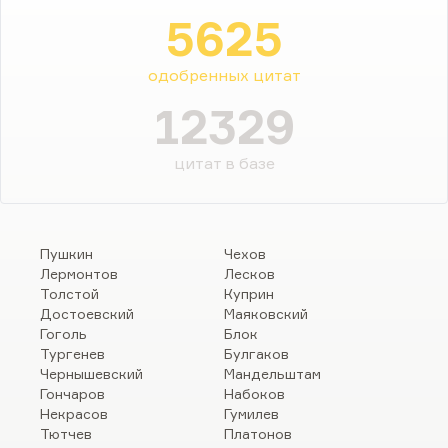
5625
одобренных цитат
12329
цитат в базе
Пушкин
Чехов
Лермонтов
Лесков
Толстой
Куприн
Достоевский
Маяковский
Гоголь
Блок
Тургенев
Булгаков
Чернышевский
Мандельштам
Гончаров
Набоков
Некрасов
Гумилев
Тютчев
Платонов