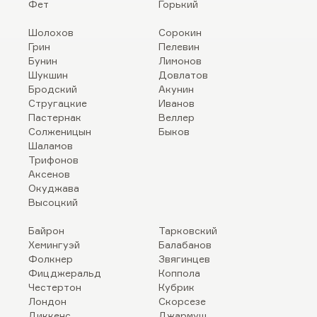
Фет
Горький
Шолохов
Сорокин
Грин
Пелевин
Бунин
Лимонов
Шукшин
Довлатов
Бродский
Акунин
Стругацкие
Иванов
Пастернак
Веллер
Солженицын
Быков
Шаламов
Трифонов
Аксенов
Окуджава
Высоцкий
Байрон
Тарковский
Хемингуэй
Балабанов
Фолкнер
Звягинцев
Фицджеральд
Коппола
Честертон
Кубрик
Лондон
Скорсезе
Диккенс
Джармуш