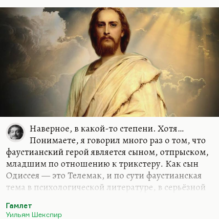
некоторые поэтические суггестивные тексты, как,
кстати, говоря, некоторые тексты Руми, так что в
любой религиозной традиции, в суфизме, в…
Наверное, в какой-то степени. Хотя…
Понимаете, я говорил много раз о том, что
фаустианский герой является сыном, отпрыском,
младшим по отношению к трикстеру. Как сын
Одиссея — это Телемак, и по сути фаустианская
тема в психологической литературе, в серьёзной
начинается с фенелоновских «Приключений
Гамлет
Телемака». Потому что сын трикстера — это
Уильям Шекспир