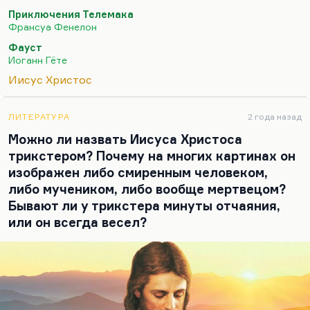
мыслитель, это неудачник, это такой задумчивый
Приключения Телемака
путник, а вовсе не удачливый шутник, бродячий
Франсуа Фенелон
учитель. Апостол Павел выступает по отношению
Фауст
к Христу как наследник, он же не прямой его
Иоганн Гёте
ученик. Да, но что-то есть фаустианское в этой
Иисус Христос
фигуре. Но, конечно, более фаустианская фигура
появляются… пограничная фигура между Фаустом
и трикстером — это Гамлет. В нем уже…
ЛИТЕРАТУРА
2 года назад
Можно ли назвать Иисуса Христоса
трикстером? Почему на многих картинах он
изображен либо смиренным человеком,
либо мучеником, либо вообще мертвецом?
Бывают ли у трикстера минуты отчаяния,
или он всегда весел?