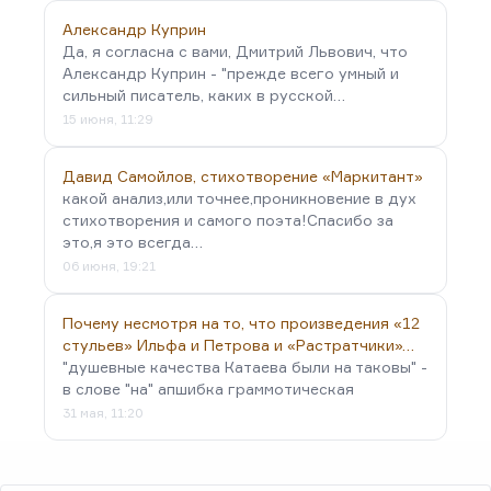
Александр Куприн
Да, я согласна с вами, Дмитрий Львович, что
Александр Куприн - "прежде всего умный и
сильный писатель, каких в русской…
15 июня, 11:29
Давид Самойлов, стихотворение «Маркитант»
какой анализ,или точнее,проникновение в дух
стихотворения и самого поэта!Спасибо за
это,я это всегда…
06 июня, 19:21
Почему несмотря на то, что произведения «12
стульев» Ильфа и Петрова и «Растратчики»…
"душевные качества Катаева были на таковы" -
в слове "на" апшибка граммотическая
31 мая, 11:20