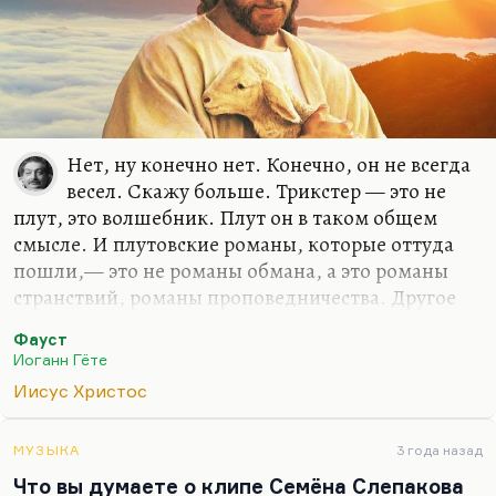
Нет, ну конечно нет. Конечно, он не всегда
весел. Скажу больше. Трикстер — это не
плут, это волшебник. Плут он в таком общем
смысле. И плутовские романы, которые оттуда
пошли,— это не романы обмана, а это романы
странствий, романы проповедничества. Другое
дело (вот это очень важно), что Христос считает
Фауст
уныние грехом, и Христос, конечно, не уныл. У
Иоганн Гёте
Христа есть одна минута душевной слабости… и
Иисус Христос
даже не слабости, а, может быть, и наибольшей
силы, наибольшей страсти — это Гефсиманский
сад и моление о чаше. Это ключевой эпизод
МУЗЫКА
3 года назад
Евангелия. И конечно, без Гефсиманского сада
Что вы думаете о клипе Семёна Слепакова