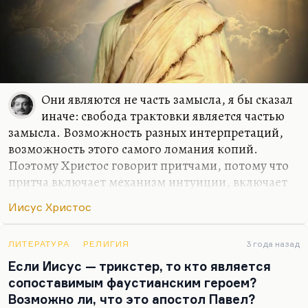
Они являются не часть замысла, я бы сказал
иначе: свобода трактовки является частью
замысла. Возможность разных интерпретаций,
возможность этого самого ломания копий.
Поэтому Христос говорит притчами, потому что
притча включает механизм интуиции, включает
механизм самостоятельного духовного поиска.
Иисус Христос
Как вам сказать? Притча в принципе рассчитана
на то, как символ в отличие от аллегории
рассчитан на множественные толкования,—
ЛИТЕРАТУРА
РЕЛИГИЯ
3 года назад
поэтому христианство по сути своей не набор
Если Иисус — трикстер, то кто является
правил. Оно набор таких толчков для вашей
сопоставимым фаустианским героем?
интуиции. Как и дзенские коаны, как и
Возможно ли, что это апостол Павел?