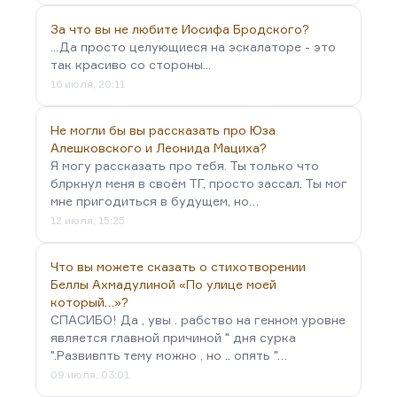
За что вы не любите Иосифа Бродского?
...Да просто целующиеся на эскалаторе - это
так красиво со стороны...
16 июля, 20:11
Не могли бы вы рассказать про Юза
Алешковского и Леонида Мациха?
Я могу рассказать про тебя. Ты только что
блркнул меня в своём ТГ, просто зассал. Ты мог
мне пригодиться в будущем, но…
12 июля, 15:25
Что вы можете сказать о стихотворении
Беллы Ахмадулиной «По улице моей
который…»?
СПАСИБО! Да , увы . рабство на генном уровне
является главной причиной " дня сурка
".Развивпть тему можно , но .. опять "…
09 июля, 03:01