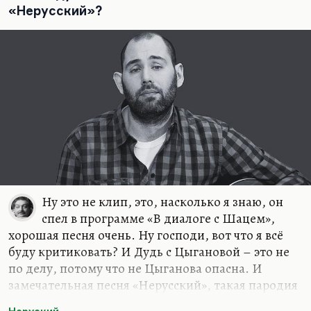
Христа мы представить не можем. Но, в
«Нерусский»?
принципе, Христос — это учитель веселый,
парадоксальный, не в малой степени не унылый и
не угрюмый.…
Ну это не клип, это, насколько я знаю, он
спел в программе «В диалоге с Шацем»,
хорошая песня очень. Ну господи, вот что я всё
буду критиковать? И Дудь с Цыгановой – это не
по делу, потому что не Цыганова опасна. И
замечательная песня «Нерусский», такая пародия
на Шамана, это тоже мимо главной проблемы.