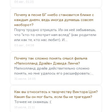
можно сделать? Легко. Уверяю вас. На наших
06 авг., 01:23
глазах российская культура проделала это
множество раз.
Почему в песне БГ «небо становится ближе с
каждым днем», ведь иногда думаешь совсем
Вот Бубеннов. Он много написать не мог – он
наоборот?
переиздавал все ту же «Белую березу». Но это не
Порчу трудно отрицать. Из-за неё забываешь,
большая проблема – сделать главным…
что "кто-то смотрит нам вслед" (как родители
или как те, кто нас любит). И…
03 авг., 04:58
Почему так сложно понять смысл фильма
«Малхолланд Драйв» Дэвида Линча?
Малхолланд драйв действительно сложно
понять, но мне удалось его расшифровать:…
31 июля, 14:05
Как вы относитесь к творчеству Виктора Цоя?
Каким бы он мог быть, если бы не трагедия?
Точнее не скажешь :(
16 июля, 21:11