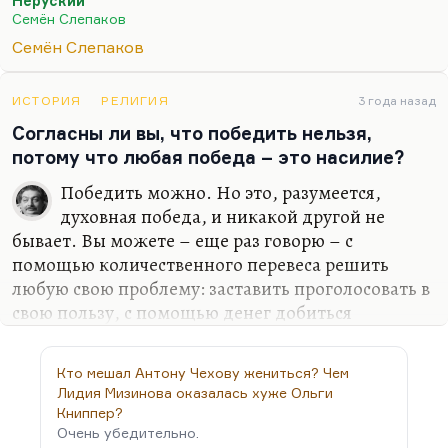
Неруский
Ведь главная проблема не в еврействе, главная
Семён Слепаков
проблема в дикой патологической злобе этого
Семён Слепаков
социума. Который ищет выход. Поэтому желание
и намерение сознательное быть хуже всех,
первыми с краю, замыкать все ряды. И конечно,
ИСТОРИЯ
РЕЛИГИЯ
3 года назад
когда я смотрю на новые и новые примеры
Согласны ли вы, что победить нельзя,
российского антисемитизма, ксенофобии какой
потому что любая победа – это насилие?
угодно, я понимаю, что не в них проблема. Не в
Победить можно. Но это, разумеется,
этом дело. Самое страшное – что евреи
духовная победа, и никакой другой не
огромному…
бывает. Вы можете – еще раз говорю – с
помощью количественного перевеса решить
любую свою проблему: заставить проголосовать в
свою пользу, с помощью денег добиться
тотального подкупа ваших оппонентов,
запретить ваших оппонентов. Вы можете,
Кто мешал Антону Чехову жениться? Чем
примазавшись к власти, попытаться изгнать из
Лидия Мизинова оказалась хуже Ольги
страны или из вашей области искусства всех тех,
Книппер?
кто не совпадает с вами идеологически. Это
Очень убедительно.