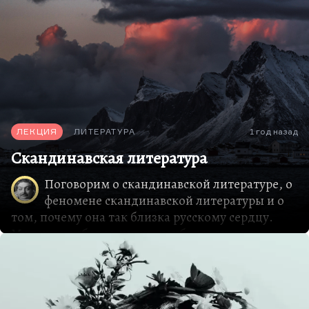
ЛЕКЦИЯ
ЛИТЕРАТУРА
1 год назад
Скандинавская литература
Поговорим о скандинавской литературе, о
феномене скандинавской литературы и о
том, почему она так близка русскому сердцу.
Модерн наиболее силен, наиболее значителен
там, где сильнее всего традиция, архаика,
сопротивление. «Пер Гюнт» ибсеновский мог
появиться только там, где есть культ этого
Доврского деда, который гордится тем, что у нас