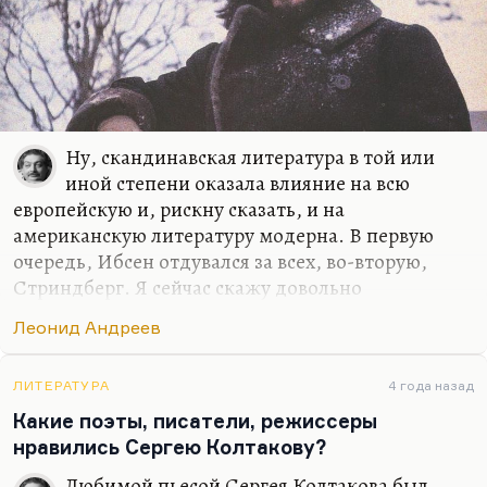
Ну, скандинавская литература в той или
иной степени оказала влияние на всю
европейскую и, рискну сказать, и на
американскую литературу модерна. В первую
очередь, Ибсен отдувался за всех, во-вторую,
Стриндберг. Я сейчас скажу довольно
парадоксальную и, конечно, навлекающую на
Леонид Андреев
меня всякие громы, вещь, но дело в том, что
островная культура или, во всяком случае,
культура, близко граничащая с морем, со
ЛИТЕРАТУРА
4 года назад
стихиями, с горами, с лавинами, она по
Какие поэты, писатели, режиссеры
определению очень вот смертоцентрична, как
нравились Сергею Колтакову?
заметил когда-то Гребенщиков: «Японская
Любимой пьесой Сергея Колтакова был