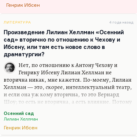
модернизма, модерна, которые находятся в
Генрик Ибсен
таком страшном противоречии с
современностью. Вернее, с той реальностью,
которая была до них.
ЛИТЕРАТУРА
4 года назад
Произведение Лилиан Хеллман «Осенний
Это Уайльд, Англия. Тут модернизм вообще
сад» вторично по отношению к Чехову и
расцвел вообще самым пышным цветом, это и
Ибсену, или там есть новое слово в
Киплинг, это и Шоу. В некоторой степени это и
драматургии?
Честертон, консервативный модернист, но из
них такой наиболее общий. Это и Голсуорси,
Нет, по отношению к Антону Чехову и
который именно упадку…
Генрику Ибсену Лилиан Хеллман не
вторична никак, мне кажется. По-моему, Лилиан
Хеллман — это, скорее, интеллектуальный театр,
и если она уж кому вторична, то это Бернард
Шоу; то есть не вторична, а есть влияние. Потому
что, хотя Бернард Шоу и написал
Осенний сад
«Квинтеэссенцию ибсенизма», он сам нисколько
Лилиан Хеллман
не ибсенист, и пьесы гораздо рациональнее,
Генрик Ибсен
суше, интеллектуальнее. Во всяком случае, «The