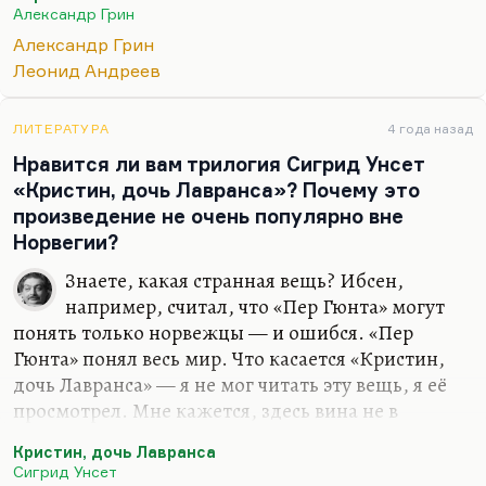
Гамсуна и в огромной степени Стриндберга
Александр Грин
(наверное, в наибольшей), отчасти Ибсена,
Александр Грин
наверное. Это, конечно, влияние немцев, таких
Леонид Андреев
как Гауптман. Что касается «Серого автомобиля»,
то ведь это такая кинематографическая вещь. Я
думаю, что здесь есть определённое влияние
ЛИТЕРАТУРА
4 года назад
скорее кинематографа, каких-то киноштампов.
Нравится ли вам трилогия Сигрид Унсет
«Кристин, дочь Лавранса»? Почему это
Можно, конечно, сказать, что такие рассказы
произведение не очень популярно вне
Андреева, например, как «Он», влияли на Грина.
Норвегии?
Но,…
Знаете, какая странная вещь? Ибсен,
например, считал, что «Пер Гюнта» могут
понять только норвежцы — и ошибся. «Пер
Гюнта» понял весь мир. Что касается «Кристин,
дочь Лавранса» — я не мог читать эту вещь, я её
просмотрел. Мне кажется, здесь вина не в
норвежском её происхождении, а в том, что эта
Кристин, дочь Лавранса
вещь — как вам сказать?— просто недостаточно
Сигрид Унсет