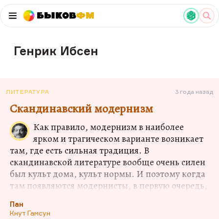
Быков
ФМ
Генрик Ибсен
ЛИТЕРАТУРА
3 года назад
Скандинавский модернизм
Как правило, модернизм в наиболее
ярком и трагическом варианте возникает
там, где есть сильная традиция. В
скандинавской литературе вообще очень силен
был культ дома, культ нормы. И поэтому когда
там появляются модернисты, в первую очередь,
конечно, Ибсен, они живут с постоянным
Пан
чувством вины. Вот есть три великих
Кнут Гамсун