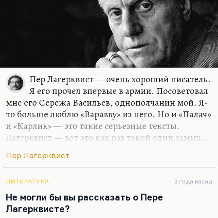
Пер Лагерквист — очень хороший писатель.
Я его прочел впервые в армии. Посоветовал
мне его Сережа Васильев, однополчанин мой. Я-
то больше люблю «Варавву» из него. Но и «Палач»
и «Карлик» — это такие серьезные тексты.
Лагерквист — вот это как раз такой один самых…
Он немножко похож на Голдинга и тоже, кстати,
Пер Лагерквист
Нобелиат. Это такой странный норвежский
сказочник. Довольно своеобразный на фоне всей
скандинавской прозы, но принадлежащей
ЛИТЕРАТУРА
2 года назад
глубоко именно к скандинавской сказочной
Не могли бы вы рассказать о Пере
традиции, к традиции Ибсена, Сельмы Лагерлеф
Лагерквисте?