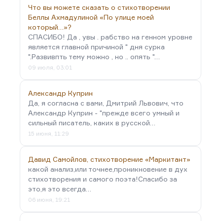
Что вы можете сказать о стихотворении
Беллы Ахмадулиной «По улице моей
который…»?
СПАСИБО! Да , увы . рабство на генном уровне
является главной причиной " дня сурка
".Развивпть тему можно , но .. опять "…
09 июля, 03:01
Александр Куприн
Да, я согласна с вами, Дмитрий Львович, что
Александр Куприн - "прежде всего умный и
сильный писатель, каких в русской…
15 июня, 11:29
Давид Самойлов, стихотворение «Маркитант»
какой анализ,или точнее,проникновение в дух
стихотворения и самого поэта!Спасибо за
это,я это всегда…
06 июня, 19:21