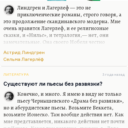
Линдгрен и Лагерлеф — это не
приключенческие романы, строго говоря, а
это продолжение скандинавского модерна. Мне
очень нравится Лагерлеф, и ее религиозные
сказки, и «Нильс», и тетралогия,— нет, они
замечательные. Она своего Нобеля честно
заработала. Астрид Линдгрен вообще гениальный
Астрид Линдгрен
писатель абсолютно. Мне кажется, что надо было
Сельма Лагерлёф
бы вам, так сказать, после двадцати читать
скандинавский модерн — Гамсуна, Ибсена,
Стриндберга. А что касается приключенческих
ЛИТЕРАТУРА
3 года назад
текстов, то их надо читать всю жизнь, потому что
Существуют ли пьесы без развязки?
ветер свежих пространств, неосвоенных
Конечно, и много. Я имею в виду не только
континентов, новых возможностей,— все это
пьесу Чернышевского «Драма без развязки»,
открывает нам какие-то великолепные
но и абсурдистские пьесы. Возьмите Беккета,
горизонты.
возьмите Ионеско. Там вообще действия нет. Как
мне представляется, никакого действия нет почти