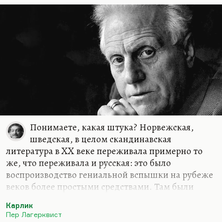
и так далее.
Понимаете, какая штука? Норвежская,
шведская, в целом скандинавская
литература в XX веке переживала примерно то
же, что переживала и русская: это было
воспроизводство гениальной вспышки на рубеже
веков более простыми средствами. Там были
действительно выдающиеся поэты и выдающиеся
Карлик
прозаики тоже (в меньшем количестве), но такой
Пер Лагерквист