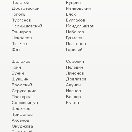
Толстой
Куприн
Достоевский
Маяковский
Гоголь
Блок
Тургенев
Булгаков
Чернышевский
Мандельштам
Гончаров
Набоков
Некрасов
Гумилев
Тютчев
Платонов
Фет
Горький
Шолохов
Сорокин
Грин
Пелевин
Бунин
Лимонов
Шукшин
Довлатов
Бродский
Акунин
Стругацкие
Иванов
Пастернак
Веллер
Солженицын
Быков
Шаламов
Трифонов
Аксенов
Окуджава
Высоцкий