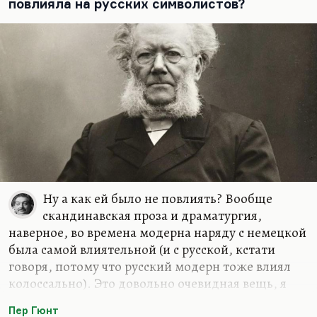
перевоплощаться, превращаться в ложку, в
повлияла на русских символистов?
пуговицу.
Ну а как ей было не повлиять? Вообще
скандинавская проза и драматургия,
наверное, во времена модерна наряду с немецкой
была самой влиятельной (и с русской, кстати
говоря, потому что русский модерн тоже влиял
колоссально). Это довольно очевидная вещь, я
много об этом говорил: чем архаичнее общество,
Пер Гюнт