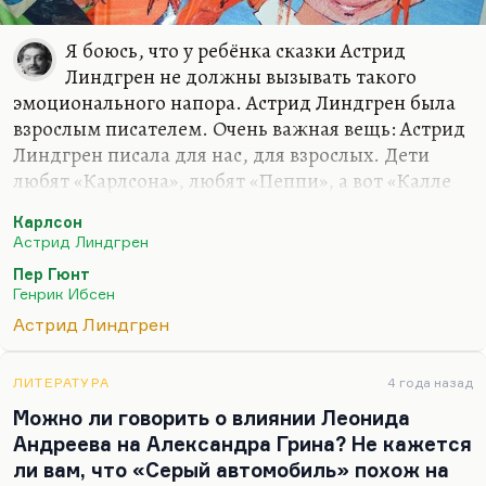
Я боюсь, что у ребёнка сказки Астрид
Линдгрен не должны вызывать такого
эмоционального напора. Астрид Линдгрен была
взрослым писателем. Очень важная вещь: Астрид
Линдгрен писала для нас, для взрослых. Дети
любят «Карлсона», любят «Пеппи», а вот «Калле
Блюмквист» и в особенности «Расмус-бродяга» и
Карлсон
«Братья Львиное сердце»… Астрид Линдгрен —
Астрид Линдгрен
продолжательница скандинавской религиозной
Пер Гюнт
традиции, традиции довольно депрессивной
Генрик Ибсен
прозы. Это Сельма Лагерлёф… Отдельной темой
Астрид Линдгрен
было бы проследить у неё ибсеновские корни,
гамсуновские, ведь первая норвежская настоящая
взрослая сказка — это «Пер Гюнт».
ЛИТЕРАТУРА
4 года назад
Можно ли говорить о влиянии Леонида
Я не могу не плакать, перечитывая «Пера Гюнта»!
Андреева на Александра Грина? Не кажется
Когда я дохожу до финала, когда Сольвейг…
ли вам, что «Серый автомобиль» похож на