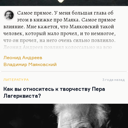
Самое прямое. У меня большая глава об
этом в книжке про Маяка. Самое прямое
влияние. Мне кажется, что Маяковский такой
человек, который мало прочел, и то немногое,
что он прочел, на него очень сильно повлияло.
Леонид Андреев повлиял колоссально на всю
драматургию мира, а особенно на драматургию
Леонид Андреев
российскую. Сам он тоже был под очень сильным
Владимир Маяковский
влиянием Стриндберга и Ибсена. Конечно,
Маяковский — прямое продолжение Леонида
Андреева, особенно «Царя Голода». Перечитайте
ЛИТЕРАТУРА
3 года назад
«Царь Голод», а потом трагедию «Владимир
Как вы относитесь к творчеству Пера
Маяковский». Вы увидите прямую связь.
Лагерквиста?
Правильно совершенно писал Чуковский, что в
драматургии Леонида Андреева он не рисует, он
малюет на заборе. Но театр — это же дело такое
грубое, почему я,…