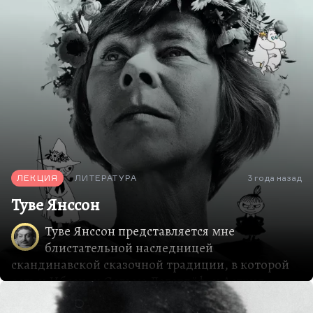
все собственного производства. «Пер Гюнт»
появляется там, где господствует послушание и
скука, «Уленшпигель» появляется там, где
господствуют разные формы новой инквизиции.
Роман де Костера, конечно, бунтарский прежде
всего. Не только сам образ Уленшпигеля, но и
само буйство формы там противостоит реализму
с его скукой, социальным детерминизмом,…
ЛЕКЦИЯ
ЛИТЕРАТУРА
3 года назад
Туве Янссон
Туве Янссон представляется мне
блистательной наследницей
скандинавской сказочной традиции, в которой
есть и Ибсен, и Сельма Лагерлёф, и Астрид
Линдгрен, конечно, тоже, отчасти и Гамсун.