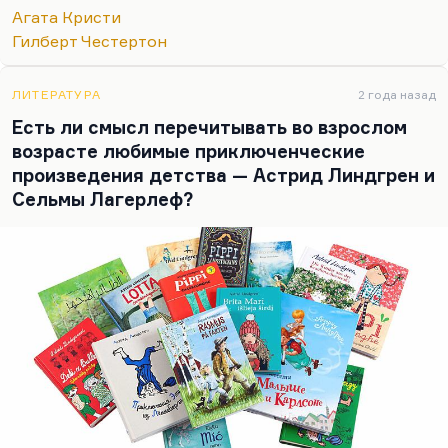
везде, где я читал, я наблюдал эту близость
Агата Кристи
сыщика, если не к фрикам, то к патологическим
Гилберт Честертон
типам. Если раньше он был…
ЛИТЕРАТУРА
2 года назад
Есть ли смысл перечитывать во взрослом
возрасте любимые приключенческие
произведения детства — Астрид Линдгрен и
Сельмы Лагерлеф?