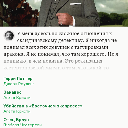
У меня довольно сложное отношения к
скандинавскому детективу. Я никогда не
понимал всех этих девушек с татуировками
дракона. Я не понимал, что там хорошего. Но я
понимаю, в чем новизна. Это реализация
честертоновской мысли о том, что какой-то
гранью своей личности сыщик должен близок к
Гарри Поттер
козлу, должен быть фриком. Как говорил отец
Джоан Роулинг
Браун:
«Все эти преступления я совершил сам»
. Но в
Занавес
своем воображении. То есть он должен быть
Агата Кристи
немножко двойным агентом, немножко
Убийство в «Восточном экспрессе»
человеком вот с той стороны. Я думаю, что
Агата Кристи
реализация этой идеи у Несбё и у остальных
Отец Браун
норвежских авторов, и датских, и шведских —
Гилберт Честертон