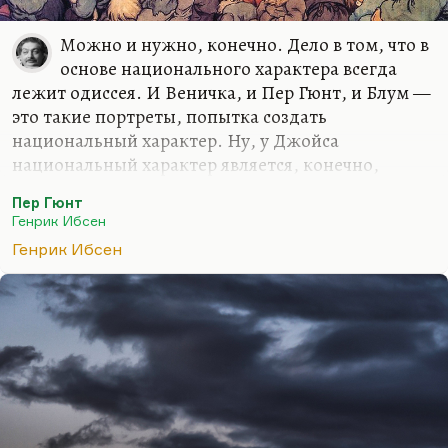
Можно и нужно, конечно. Дело в том, что в
основе национального характера всегда
лежит одиссея. И Веничка, и Пер Гюнт, и Блум —
это такие портреты, попытка создать
национальный характер. Ну, у Джойса
национальный характер является, конечно,
синтезом Дедалуса и Блума. И Дедалус, Телемах
Пер Гюнт
— он такой, наверное, в большей степени
Генрик Ибсен
ирландец, чем еврей Блум. Но, конечно, Одиссей
Генрик Ибсен
всегда Иван-дурак, «теория странствующего
героя». Мне дочь когда-то, когда ей было семь
лет, вдруг неожиданно сказала: «Я поняла:
русский Одиссей — это Иван-дурак». Да, русский
странствующий герой, безусловно так, который
самый умный, кстати. Так вот, это-то меня и
занимает в Пер Гюнте.
Вот Джойс всегда говорил: «Моя…