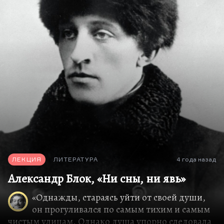
Дело в том, что скандинавская литература
немножко похожа на японскую, потому что
тоже это острова, фьорды, изрезанное такое
побережье, сравнительно малая территория,
довольно суровый климат и такое великое
прошлое, зверское: в одном месте викинговское,
в другом — самурайское. Страшный гнёт
традиции, и поэтому со страшной силой
вырывается из этой традиции отталкивающийся
от неё модерн — такие авторы, как Акутагава,
например, или весь «Кружок Белой Обезьяны».
А что касается Туве Янссон, то она,…
ЛЕКЦИЯ
ЛИТЕРАТУРА
4 года назад
Александр Блок, «Ни сны, ни явь»
«Однажды, стараясь уйти от своей души,
он прогуливался по самым тихим и самым
чистым улицам. Однако душа упорно следовала