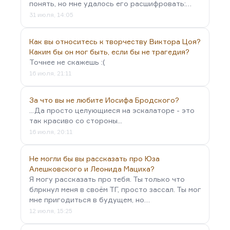
понять, но мне удалось его расшифровать:…
31 июля, 14:05
Как вы относитесь к творчеству Виктора Цоя?
Каким бы он мог быть, если бы не трагедия?
Точнее не скажешь :(
16 июля, 21:11
За что вы не любите Иосифа Бродского?
...Да просто целующиеся на эскалаторе - это
так красиво со стороны...
16 июля, 20:11
Не могли бы вы рассказать про Юза
Алешковского и Леонида Мациха?
Я могу рассказать про тебя. Ты только что
блркнул меня в своём ТГ, просто зассал. Ты мог
мне пригодиться в будущем, но…
12 июля, 15:25