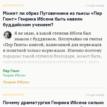
Little Foxes» и другие сочинения Лилиан Хеллман
— это, мне кажется, все-таки воздействие театра
ЛИТЕРАТУРА
2 года назад
Бернарда Шоу, плюс, конечно, весь
Может ли образ Пуговичника из пьесы «Пер
американский театр находится под огромным
Гюнт» Генрика Ибсена быть навеян
влиянием Юджина О’Нила, который изобрел
буддийским учением?
американскую драматургию, да и Теннеси
Я не знаю, в какой степени Ибсен был
Уильямс вырос из него, как…
знаком с буддизмом. Неслучайно он считал
«Пер Гюнта» книгой, написанной для норвежцев
и понятной только норвежцам. Именно поэтому
парадокс такой случился благодаря, может быть,
григовским музыкальным иллюстрациям, пьеса
стала самой интернационально популярной. Если
Пер Гюнт
сегодня такую-то пьесу Ибсена знают во всем
Генрик Ибсен
мире, то ни «Бранда», ни «Привидения», даже не
Генрик Ибсен
«Кукольный дом», а «Пер Гюнта». И там, я думаю,
это просто отражение каких-то фольклорных
представлений о том, что каждый будет
ЛИТЕРАТУРА
3 года назад
переплавляться, переделываться,
Почему драматургия Генрика Ибсена сильно