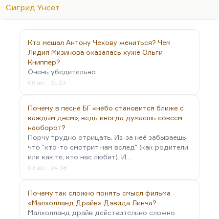
хорошо написана, как мне кажется. Там есть
Сигрид Унсет
замечательные куски, но в целом она не
поднимается, по-моему, выше того, что сейчас в
жанре фэнтези пишет большинство. Может быть,
Кто мешал Антону Чехову жениться? Чем
там есть какие-то удивительные тайны, которые
Лидия Мизинова оказалась хуже Ольги
мне следовало бы постичь и глубже вчитаться, но
Книппер?
почему-то не пошло.
Очень убедительно.
06 авг., 01:23
Почему в песне БГ «небо становится ближе с
каждым днем», ведь иногда думаешь совсем
наоборот?
Порчу трудно отрицать. Из-за неё забываешь,
что "кто-то смотрит нам вслед" (как родители
или как те, кто нас любит). И…
03 авг., 04:58
Почему так сложно понять смысл фильма
«Малхолланд Драйв» Дэвида Линча?
Малхолланд драйв действительно сложно