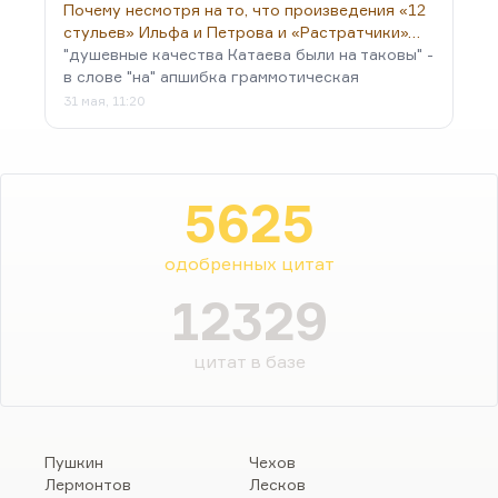
Почему несмотря на то, что произведения «12
стульев» Ильфа и Петрова и «Растратчики»…
"душевные качества Катаева были на таковы" -
в слове "на" апшибка граммотическая
31 мая, 11:20
5625
одобренных цитат
12329
цитат в базе
Пушкин
Чехов
Лермонтов
Лесков