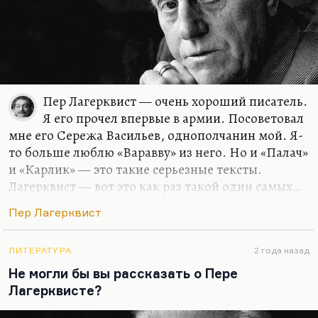
Пер Лагерквист — очень хороший писатель.
Я его прочел впервые в армии. Посоветовал
мне его Сережа Васильев, однополчанин мой. Я-
то больше люблю «Варавву» из него. Но и «Палач»
и «Карлик» — это такие серьезные тексты.
Лагерквист — вот это как раз такой один самых…
Он немножко похож на Голдинга и тоже, кстати,
Пер Лагерквист
Нобелиат. Это такой странный норвежский
сказочник. Довольно своеобразный на фоне всей
скандинавской прозы, но принадлежащей
ЛИТЕРАТУРА
2 года назад
глубоко именно к скандинавской сказочной
Не могли бы вы рассказать о Пере
традиции, к традиции Ибсена, Сельмы Лагерлеф
Лагерквисте?
и так далее.