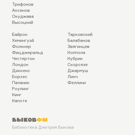
Трифонов
Аксенов
Окуджава
Высоцкий
Байрон
Тарковский
Хемингуэй
Балабанов
Фолкнер
Звягинцев
Фицджеральд
Коппола
Честертон
Кубрик
Лондон
Скорсезе
Диккенс
Джармуш
Борхес
Линч
Паланик
Феллини
Роулинг
Кинг
Капоте
Быков
ФМ
Библиотека Дмитрия Быкова