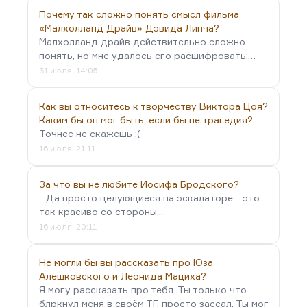
Почему так сложно понять смысл фильма
«Малхолланд Драйв» Дэвида Линча?
Малхолланд драйв действительно сложно
понять, но мне удалось его расшифровать:…
31 июля, 14:05
Как вы относитесь к творчеству Виктора Цоя?
Каким бы он мог быть, если бы не трагедия?
Точнее не скажешь :(
16 июля, 21:11
За что вы не любите Иосифа Бродского?
...Да просто целующиеся на эскалаторе - это
так красиво со стороны...
16 июля, 20:11
Не могли бы вы рассказать про Юза
Алешковского и Леонида Мациха?
Я могу рассказать про тебя. Ты только что
блркнул меня в своём ТГ, просто зассал. Ты мог