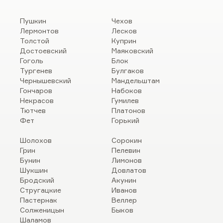
Пушкин
Чехов
Лермонтов
Лесков
Толстой
Куприн
Достоевский
Маяковский
Гоголь
Блок
Тургенев
Булгаков
Чернышевский
Мандельштам
Гончаров
Набоков
Некрасов
Гумилев
Тютчев
Платонов
Фет
Горький
Шолохов
Сорокин
Грин
Пелевин
Бунин
Лимонов
Шукшин
Довлатов
Бродский
Акунин
Стругацкие
Иванов
Пастернак
Веллер
Солженицын
Быков
Шаламов