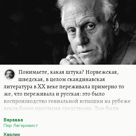
Понимаете, какая штука? Норвежская,
шведская, в целом скандинавская
литература в XX веке переживала примерно то
же, что переживала и русская: это было
воспроизводство гениальной вспышки на рубеже
веков более простыми средствами. Там были
действительно выдающиеся поэты и выдающиеся
Варавва
прозаики тоже (в меньшем количестве), но такой
Пер Лагерквист
вспышки, как Ибсен, Стриндберг, Лагерлеф, ещё
Карлик