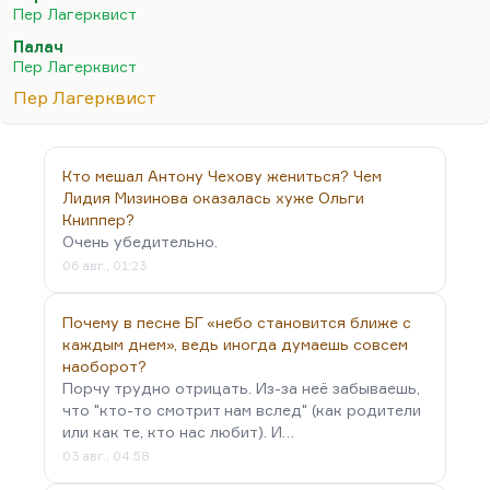
несколько имен можно назвать, начиная с
Пер Лагерквист
Андерсена, если уж на то пошло,— такой
Палач
вспышки датская, норвежская, шведская
Пер Лагерквист
литература не переживала. Либо были
Пер Лагерквист
выдающиеся детские тексты (это в первую
очередь Линдгрен и Янссон), либо были
замечательные стихи, но по большому счету это
Кто мешал Антону Чехову жениться? Чем
было воспроизводство: труба пониже и дым…
Лидия Мизинова оказалась хуже Ольги
Книппер?
Очень убедительно.
06 авг., 01:23
Почему в песне БГ «небо становится ближе с
каждым днем», ведь иногда думаешь совсем
наоборот?
Порчу трудно отрицать. Из-за неё забываешь,
что "кто-то смотрит нам вслед" (как родители
или как те, кто нас любит). И…
03 авг., 04:58