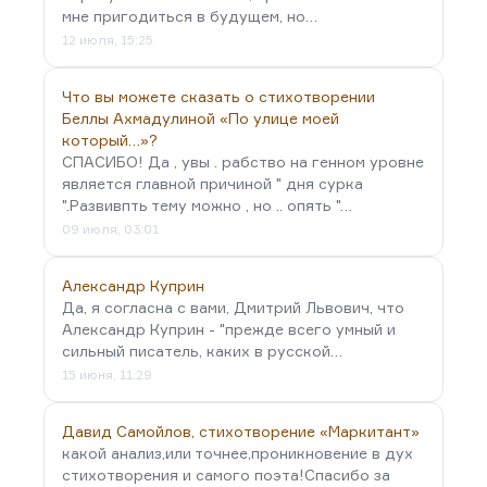
мне пригодиться в будущем, но…
12 июля, 15:25
Что вы можете сказать о стихотворении
Беллы Ахмадулиной «По улице моей
который…»?
СПАСИБО! Да , увы . рабство на генном уровне
является главной причиной " дня сурка
".Развивпть тему можно , но .. опять "…
09 июля, 03:01
Александр Куприн
Да, я согласна с вами, Дмитрий Львович, что
Александр Куприн - "прежде всего умный и
сильный писатель, каких в русской…
15 июня, 11:29
Давид Самойлов, стихотворение «Маркитант»
какой анализ,или точнее,проникновение в дух
стихотворения и самого поэта!Спасибо за