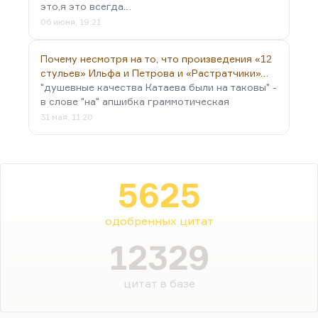
это,я это всегда…
06 июня, 19:21
Почему несмотря на то, что произведения «12
стульев» Ильфа и Петрова и «Растратчики»…
"душевные качества Катаева были на таковы" -
в слове "на" апшибка граммотическая
31 мая, 11:20
5625
одобренных цитат
12329
цитат в базе