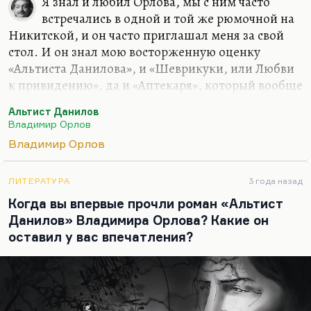
Я знал и любил Орлова, мы с ним часто
встречались в одной и той же рюмочной на
Никитской, и он часто приглашал меня за свой
стол. И он знал мою восторженную оценку
«Альтиста Данилова», и «Шеврикуки, или Любви
к привидению», да и «Аптекаря», который вообще
мне кажется более изысканным романом.
Альтист Данилов
Вообще с московской уютной нечистью, с
Владимир Орлов
московскими домовыми он работал чрезвычайно
Владимир Орлов
убедительно, и я не любил, когда его называли
«Булгаковым для бедных». Он совсем другой
породы писатель, он гораздо был милосерднее
ЛИТЕРАТУРА
3 года назад
Булгакова, если угодно. И нечисть у него уютнее.
Когда вы впервые прочли роман «Альтист
Данилов» Владимира Орлова? Какие он
А что он хотел сказать «Альтистом Даниловым»?
оставил у вас впечатления?
По-моему, понятно. Всякому демону в процессе
любви приходится очеловечиться, но, к
сожалению,…