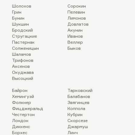
Шолохов
Сорокин
Грин
Пелевин
Бунин
Лимонов
Шукшин
Довлатов
Бродский
Акунин
Стругацкие
Иванов
Пастернак
Веллер
Солженицын
Быков
Шаламов
Трифонов
Аксенов
Окуджава
Высоцкий
Байрон
Тарковский
Хемингуэй
Балабанов
Фолкнер
Звягинцев
Фицджеральд
Коппола
Честертон
Кубрик
Лондон
Скорсезе
Диккенс
Джармуш
Борхес
Линч