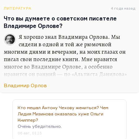
детские. Я воспринимал это как сказку,
ЛИТЕРАТУРА
4 года назад
хлопобуды вот эти. Это было очень точно
Что вы думаете о советском писателе
социально — демоническая женщина Анастасия,
Владимире Орлове?
и так далее. Больше всего мне понравился там вот
этот вот герой, который по…
Я хорошо знал Владимира Орлова. Мы
сидели в одной и той же рюмочной
многими днями и вечерами, на моих глазах он
писал свои последние книги. Мне нравится
многое во Владимире Орлове, а особенно
нравится он ранний — по «Альтиста Данилова»
включительно. Есть очень хорошие куски в
Владимир Орлов
«Шеврикуке». И вообще он был прекрасный
человек.
Кто мешал Антону Чехову жениться? Чем
Лидия Мизинова оказалась хуже Ольги
Книппер?
Очень убедительно.
06 авг., 01:23