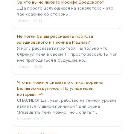
За что вы не любите Иосифа Бродского?
...Да просто целующиеся на эскалаторе - это
так красиво со стороны...
16 июля, 20:11
Не могли бы вы рассказать про Юза
Алешковского и Леонида Мациха?
Я могу рассказать про тебя. Ты только что
блркнул меня в своём ТГ, просто зассал. Ты мог
мне пригодиться в будущем, но…
12 июля, 15:25
Что вы можете сказать о стихотворении
Беллы Ахмадулиной «По улице моей
который…»?
СПАСИБО! Да , увы . рабство на генном уровне
является главной причиной " дня сурка
".Развивпть тему можно , но .. опять "…
09 июля, 03:01