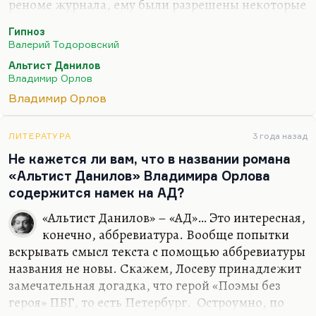
реноме журнала, ему были разрешены некоторые
отходы от социалистического реализма. Отходы
Гипноз
не в смысле мусора, а в смысле отступления от. В
Валерий Тодоровский
результате в журнале появились три текста:
Альтист Данилов
первый – «Самшитовый лес» Анчарова, второй –
Владимир Орлов
«Уже написан Вертер» Катаева (в котором даже
Владимир Орлов
Троцкий упомянут, правда, не прямо), а третий –
«Альтист Данилов». Роман, который принес
нечеловеческую славу Владимиру Орлову и как бы
ЛИТЕРАТУРА
3 года назад
легитимизировал в России магический реализм.
Не кажется ли вам, что в названии романа
«Альтист Данилов» Владимира Орлова
Тогда принято было говорить, что Орлов –…
содержится намек на АД?
«Альтист Данилов» – «АД»… Это интересная,
конечно, аббревиатура. Вообще попытки
вскрывать смысл текста с помощью аббревиатуры
названия не новы. Скажем, Лосеву принадлежит
замечательная догадка, что герой «Поэмы без
героя» ПБГ, то есть Петербург. Остроумно, по