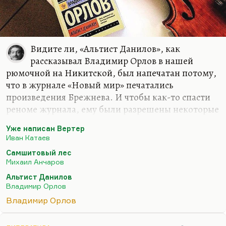
Видите ли, «Альтист Данилов», как
рассказывал Владимир Орлов в нашей
рюмочной на Никитской, был напечатан потому,
что в журнале «Новый мир» печатались
произведения Брежнева. И чтобы как-то спасти
реноме журнала, ему были разрешены некоторые
отходы от социалистического реализма. Отходы
Уже написан Вертер
не в смысле мусора, а в смысле отступления от. В
Иван Катаев
результате в журнале появились три текста:
Самшитовый лес
первый – «Самшитовый лес» Анчарова, второй –
Михаил Анчаров
«Уже написан Вертер» Катаева (в котором даже
Альтист Данилов
Троцкий упомянут, правда, не прямо), а третий –
Владимир Орлов
«Альтист Данилов». Роман, который принес
Владимир Орлов
нечеловеческую славу Владимиру Орлову и как бы
легитимизировал в России магический реализм.