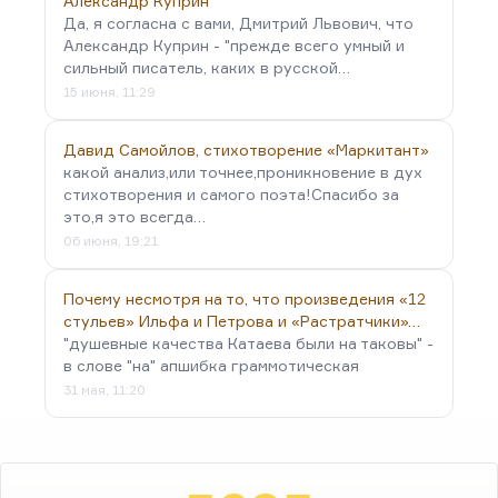
Александр Куприн
Да, я согласна с вами, Дмитрий Львович, что
Александр Куприн - "прежде всего умный и
сильный писатель, каких в русской…
15 июня, 11:29
Давид Самойлов, стихотворение «Маркитант»
какой анализ,или точнее,проникновение в дух
стихотворения и самого поэта!Спасибо за
это,я это всегда…
06 июня, 19:21
Почему несмотря на то, что произведения «12
стульев» Ильфа и Петрова и «Растратчики»…
"душевные качества Катаева были на таковы" -
в слове "на" апшибка граммотическая
31 мая, 11:20