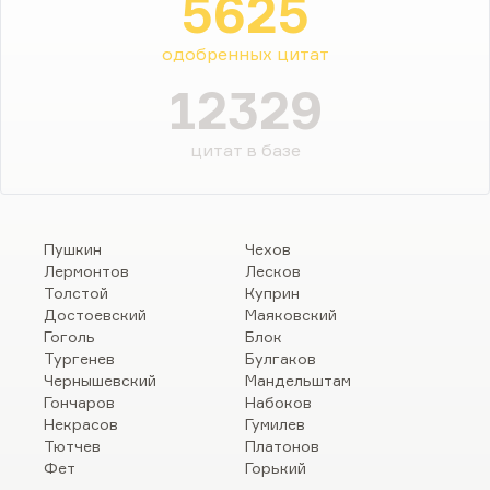
5625
одобренных цитат
12329
цитат в базе
Пушкин
Чехов
Лермонтов
Лесков
Толстой
Куприн
Достоевский
Маяковский
Гоголь
Блок
Тургенев
Булгаков
Чернышевский
Мандельштам
Гончаров
Набоков
Некрасов
Гумилев
Тютчев
Платонов
Фет
Горький