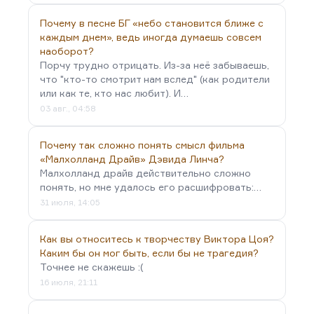
Почему в песне БГ «небо становится ближе с
каждым днем», ведь иногда думаешь совсем
наоборот?
Порчу трудно отрицать. Из-за неё забываешь,
что "кто-то смотрит нам вслед" (как родители
или как те, кто нас любит). И…
03 авг., 04:58
Почему так сложно понять смысл фильма
«Малхолланд Драйв» Дэвида Линча?
Малхолланд драйв действительно сложно
понять, но мне удалось его расшифровать:…
31 июля, 14:05
Как вы относитесь к творчеству Виктора Цоя?
Каким бы он мог быть, если бы не трагедия?
Точнее не скажешь :(
16 июля, 21:11