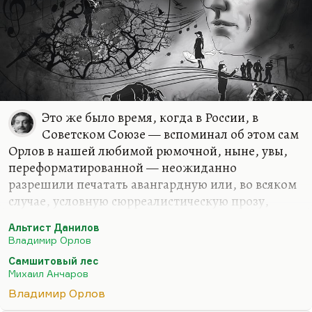
Это же было время, когда в России, в
Советском Союзе — вспоминал об этом сам
Орлов в нашей любимой рюмочной, ныне, увы,
переформатированной — неожиданно
разрешили печатать авангардную или, во всяком
случае, условную сюрреалистическую прозу,
потому что надо был чем-то уравновесить
Альтист Данилов
публикации Брежнева в «Новом мире». Тогда был
Владимир Орлов
напечатан авангардный «Самшитовый лес»
Самшитовый лес
Анчарова и «Альтист Данилов» одновременно.
Михаил Анчаров
Почему и какие были впечатления?
Владимир Орлов
Ну я был дитя, понимаете, и впечатления были