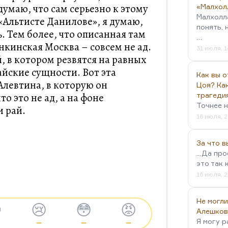
думаю, что сам серьезно к этому
«Малхол
Малхолл
 «Альтисте Данилове», я думаю,
понять, 
. Тем более, что описанная там
…
кинская Москва – совсем не ад.
31 июля, 1
, в котором резвятся на равных
айские сущности. Вот эта
Как вы о
левтина, в которую он
Цоя? Как
о это не ад, а на фоне
трагеди
Точнее н
 рай.
16 июля, 2
За что 
...Да пр
это так 
16 июля, 2
Не могли

😢
😳
😡
Алешков
Я могу р
—
—
—