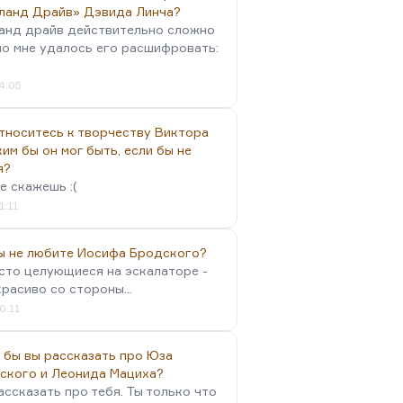
ланд Драйв» Дэвида Линча?
анд драйв действительно сложно
но мне удалось его расшифровать:
4:05
тноситесь к творчеству Виктора
им бы он мог быть, если бы не
я?
е скажешь :(
1:11
вы не любите Иосифа Бродского?
осто целующиеся на эскалаторе -
красиво со стороны...
0:11
 бы вы рассказать про Юза
ского и Леонида Мациха?
ассказать про тебя. Ты только что