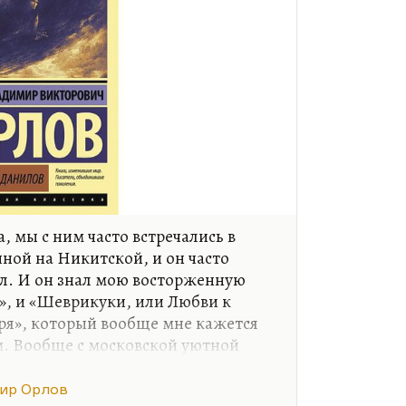
, мы с ним часто встречались в
ной на Никитской, и он часто
ол. И он знал мою восторженную
», и «Шеврикуки, или Любви к
ря», который вообще мне кажется
. Вообще с московской уютной
омовыми он работал чрезвычайно
 когда его называли «Булгаковым
ир Орлов