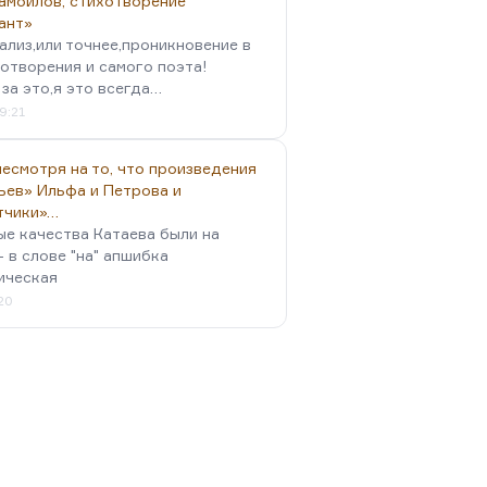
амойлов, стихотворение
ант»
ализ,или точнее,проникновение в
отворения и самого поэта!
за это,я это всегда…
9:21
есмотря на то, что произведения
ьев» Ильфа и Петрова и
тчики»…
ые качества Катаева были на
- в слове "на" апшибка
ическая
:20