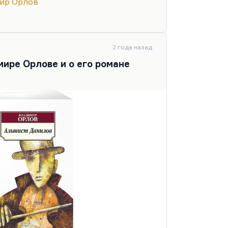
й – «Альтист Данилов». Роман,
ир Орлов
скую славу Владимиру Орлову и
России магический реализм.
ть, что Орлов –…
2 года назад
ире Орлове и о его романе