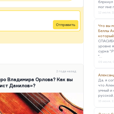
блркнул 
мог мне 
12 июля, 1
Отправить
Что вы 
Беллы А
который
СПАСИБО!
уровне я
сурка ".
"…
09 июля, 
2 года назад
Алексан
про Владимира Орлова? Как вы
Да, я со
тист Данилов»?
что Алек
умный и 
русской
15 июня, 1