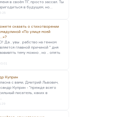
меня в своём ТГ, просто зассал. Ты
пригодиться в будущем, но…
5:25
можете сказать о стихотворении
хмадулиной «По улице моей
…»?
 Да , увы . рабство на генном
вляется главной причиной " дня
Развивпть тему можно , но .. опять
03:01
др Куприн
гласна с вами, Дмитрий Львович,
сандр Куприн - "прежде всего
сильный писатель, каких в
…
1:29