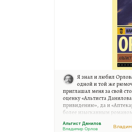
Я знал и любил Орлова
одной и той же рюмоч
приглашал меня за свой ст
оценку «Альтиста Данилова
привидению», да и «Аптека
более изысканным романом
нечистью, с московскими д
Альтист Данилов
убедительно, и я не любил,
Владим
Владимир Орлов