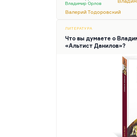
правда, не прямо), а трети
Владим
Владимир Орлов
который принес нечеловече
Валерий Тодоровский
как бы легитимизировал в 
Тогда принято было говори
ЛИТЕРАТУРА
Что вы думаете о Владим
«Альтист Данилов»?