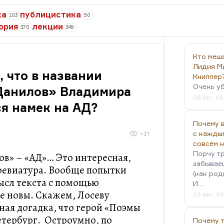
ка
публицистика
103
50
ория
лекции
370
349
Кто меш
Лидия М
, что в названии
Книппер
Очень у
Данилов» Владимира
06 авг., 01
я намек на АД?
Почему в
с кажды
>1т
совсем 
Порчу тр
ов» – «АД»… Это интересная,
забываеш
ревиатура. Вообще попытки
(как род
ысл текста с помощью
И…
е новы. Скажем, Лосеву
03 авг., 0
ая догадка, что герой «Поэмы
Петербург. Остроумно, по
Почему 