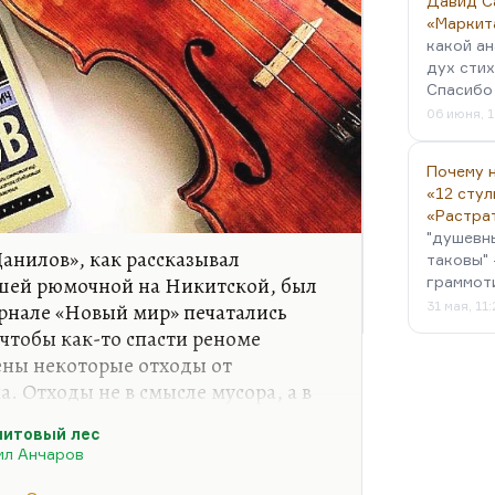
Давид С
«Маркит
какой ан
дух стих
Спасибо 
06 июня, 1
Почему н
«12 стул
«Растра
"душевн
Данилов», как рассказывал
таковы" 
шей рюмочной на Никитской, был
граммот
урнале «Новый мир» печатались
31 мая, 11
чтобы как-то спасти реноме
ены некоторые отходы от
. Отходы не в смысле мусора, а в
езультате в журнале появились три
итовый лес
вый лес» Анчарова, второй – «Уже
ил Анчаров
в котором даже Троцкий упомянут,