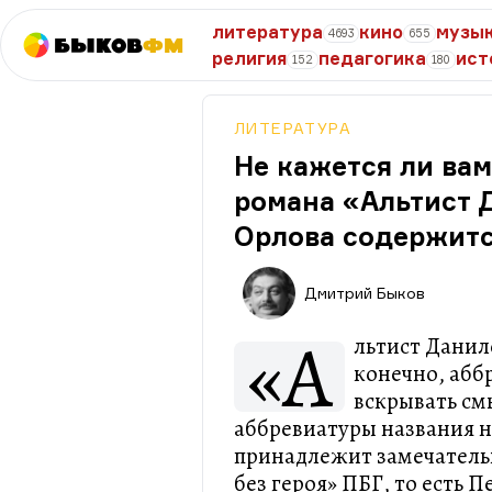
литература
кино
музы
4693
655
Быков
ФМ
религия
педагогика
ист
152
180
ЛИТЕРАТУРА
Не кажется ли вам
романа «Альтист 
Орлова содержитс
Дмитрий Быков
«А
льтист Данил
конечно, абб
вскрывать см
аббревиатуры названия н
принадлежит замечательн
без героя» ПБГ, то есть 