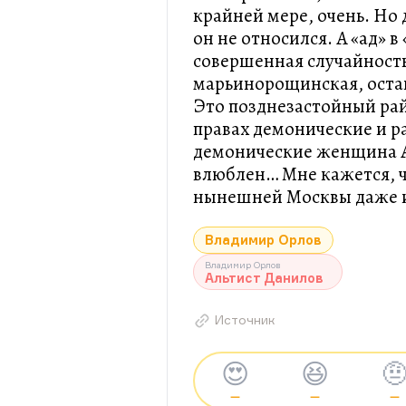
крайней мере, очень. Но 
он не относился. А «ад» в
совершенная случайность
марьинорощинская, остан
Это позднезастойный рай
правах демонические и р
демонические женщина А
влюблен… Мне кажется, чт
нынешней Москвы даже и
Владимир Орлов
Владимир Орлов
Альтист Данилов
Источник
😍
😆

—
—
—