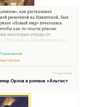
Данилов», как рассказывал
шей рюмочной на Никитской, был
урнале «Новый мир» печатались
чтобы как-то спасти реноме
ены некоторые отходы от
. Отходы не в смысле мусора, а в
езультате в журнале появились три
вый лес» Анчарова, второй – «Уже
 Тодоровский
в котором даже Троцкий упомянут,
мир Орлов
й – «Альтист Данилов». Роман,
скую славу Владимиру Орлову и
России магический реализм.
3 года назад
имир Орлов в романе «Альтист
ть, что Орлов –…