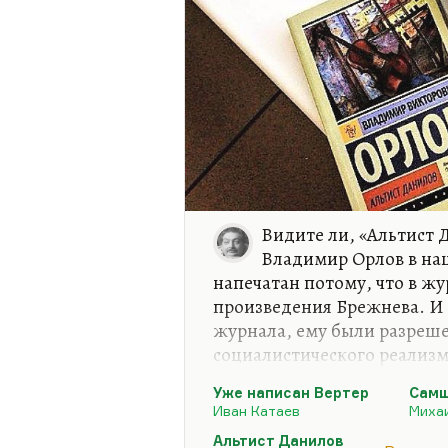
Видите ли, «Альтист 
Владимир Орлов в на
напечатан потому, что в ж
произведения Брежнева. И 
журнала, ему были разреш
социалистического реализма
смысле отступления от. В р
Уже написан Вертер
Самш
текста: первый – «Самшито
Иван Катаев
Миха
написан Вертер» Катаева (
Альтист Данилов