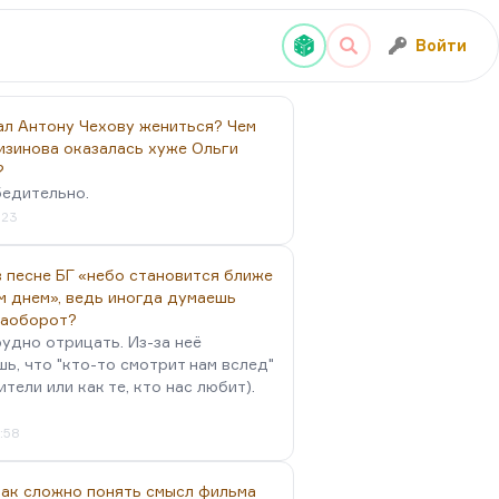
Войти
ал Антону Чехову жениться? Чем
изинова оказалась хуже Ольги
?
бедительно.
:23
 песне БГ «небо становится ближе
м днем», ведь иногда думаешь
наоборот?
удно отрицать. Из-за неё
ь, что "кто-то смотрит нам вслед"
ители или как те, кто нас любит).
4:58
так сложно понять смысл фильма