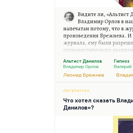
Видите ли, «Альтист 
Владимир Орлов в на
напечатан потому, что в ж
произведения Брежнева. И 
журнала, ему были разреш
социалистического реализма
смысле отступления от. В р
Альтист Данилов
Гипноз
текста: первый – «Самшито
Владимир Орлов
Валерий
написан Вертер» Катаева (
Леонид Брежнев
Влади
правда, не прямо), а трети
который принес нечеловече
как бы легитимизировал в 
ЛИТЕРАТУРА
Что хотел сказать Влад
Тогда принято было говори
Данилов»?