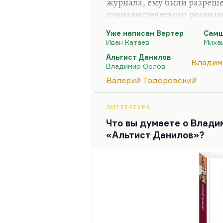
журнала, ему были разреш
социалистического реализма
смысле отступления от. В р
Уже написан Вертер
Самш
текста: первый – «Самшито
Иван Катаев
Миха
написан Вертер» Катаева (
Альтист Данилов
правда, не прямо), а трети
Владим
Владимир Орлов
который принес нечеловече
Валерий Тодоровский
как бы легитимизировал в 
Тогда принято было говори
ЛИТЕРАТУРА
Что вы думаете о Владим
«Альтист Данилов»?