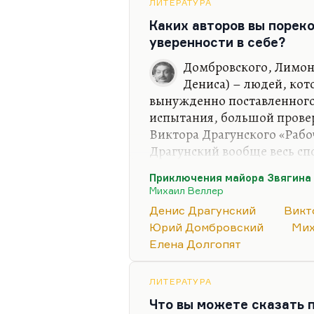
крамолу, сколько за форм
ЛИТЕРАТУРА
звездюлей в советской прес
Каких авторов вы порек
Перестройка. Краковский 
уверенности в себе?
Домбровского, Лимоно
Дениса) – людей, кот
вынужденно поставленного 
испытания, большой провер
Виктора Драгунского «Рабо
Драгунский вообще весь сп
уверенности в себе. Ну как
Приключения майора Звягина
Видите, Денис вообще, на м
Михаил Веллер
сегодняшний Трифонов.
Денис Драгунский
Викт
Я знаю очень мало примеров
Юрий Домбровский
Мих
литературный талант отца т
Елена Долгопят
Драгунский – Виктор, Ксен
Александр и Владимир. Это
ЛИТЕРАТУРА
Потому что Олег и Эдвард…
Что вы можете сказать 