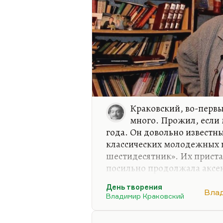
Краковский, во-первы
много. Прожил, если 
года. Он довольно известны
классических молодежных 
шестидесятник». Их приста
посильно продолжала аксен
Аксенова. У Краковского б
День творения
молодежная, очень стебная 
Вла
Владимир Краковский
Было несколько повестей д
написал «День творения» – 