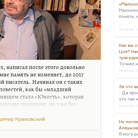
«Малхол
Малхолл
понять, 
…
31 июля, 1
Как вы о
Цоя? Как
трагеди
Точнее н
х, написал после этого довольно
16 июля, 2
мне память не изменяет, до 2017
й писатель. Начинал он с таких
За что 
повестей, как бы «младший
...Да пр
нищем стала «Юность», которая
это так 
овские традиции, но уже без
16 июля, 2
ыла экранизированная,
повесть «Какая у вас улыбка».
димир Краковский
Не могли
ля научной молодежи. Потом он
Алешков
роман, который не столько за
Я могу р