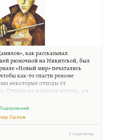
Данилов», как рассказывал
шей рюмочной на Никитской, был
урнале «Новый мир» печатались
чтобы как-то спасти реноме
ены некоторые отходы от
. Отходы не в смысле мусора, а в
езультате в журнале появились три
вый лес» Анчарова, второй – «Уже
 Тодоровский
в котором даже Троцкий упомянут,
мир Орлов
й – «Альтист Данилов». Роман,
скую славу Владимиру Орлову и
России магический реализм.
2 года назад