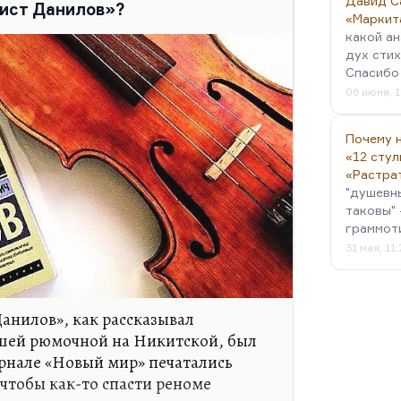
Давид С
тист Данилов»?
«Маркит
какой ан
дух стих
Спасибо 
06 июня, 1
Почему н
«12 стул
«Растра
"душевн
таковы" 
граммот
31 мая, 11
Данилов», как рассказывал
шей рюмочной на Никитской, был
урнале «Новый мир» печатались
чтобы как-то спасти реноме