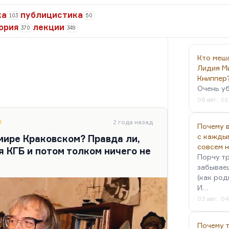
ка
публицистика
103
50
ория
лекции
370
349
Кто меш
Лидия М
Книппер
Очень у
06 авг., 01
Я
2 года назад
Почему в
с кажды
мире Краковском? Правда ли,
совсем 
 КГБ и потом толком ничего не
Порчу тр
забываеш
(как род
И…
03 авг., 0
Почему 