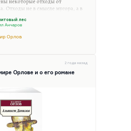
ены некоторые отходы от
. Отходы не в смысле мусора, а в
езультате в журнале появились три
итовый лес
вый лес» Анчарова, второй – «Уже
ил Анчаров
в котором даже Троцкий упомянут,
й – «Альтист Данилов». Роман,
ир Орлов
скую славу Владимиру Орлову и
России магический реализм.
ть, что Орлов –…
2 года назад
ире Орлове и о его романе