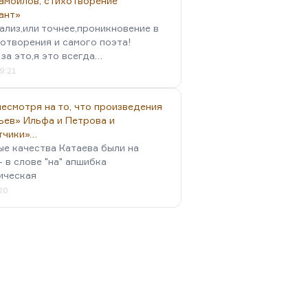
амойлов, стихотворение
ант»
ализ,или точнее,проникновение в
отворения и самого поэта!
за это,я это всегда…
9:21
есмотря на то, что произведения
ьев» Ильфа и Петрова и
тчики»…
ые качества Катаева были на
- в слове "на" апшибка
ическая
:20