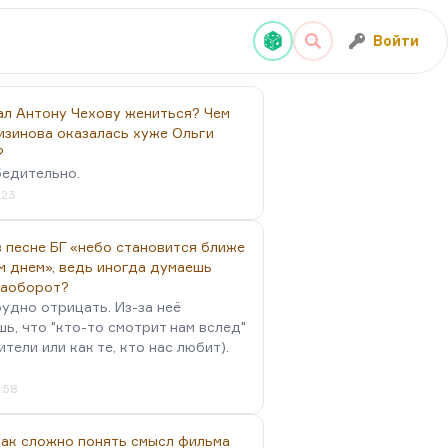
Войти
ал Антону Чехову жениться? Чем
изинова оказалась хуже Ольги
?
бедительно.
:23
 песне БГ «небо становится ближе
м днем», ведь иногда думаешь
наоборот?
удно отрицать. Из-за неё
ь, что "кто-то смотрит нам вслед"
ители или как те, кто нас любит).
4:58
так сложно понять смысл фильма