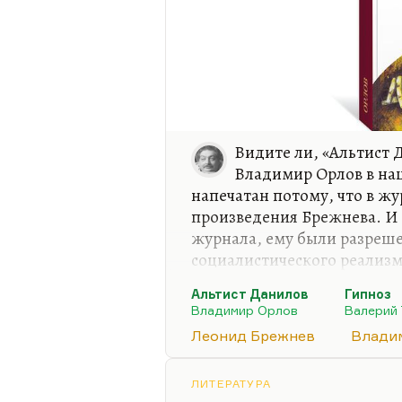
Видите ли, «Альтист 
Владимир Орлов в на
напечатан потому, что в ж
произведения Брежнева. И 
журнала, ему были разреш
социалистического реализма
смысле отступления от. В р
Альтист Данилов
Гипноз
текста: первый – «Самшито
Владимир Орлов
Валерий
написан Вертер» Катаева (
Леонид Брежнев
Влади
правда, не прямо), а трети
который принес нечеловече
как бы легитимизировал в 
ЛИТЕРАТУРА