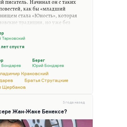
й писатель. Начинал он с таких
повестей, как бы «младший
нищем стала «Юность», которая
овские традиции, но уже без
ыла экранизированная,
ер
повесть «Какая у вас улыбка».
 Тарковский
ля научной молодежи. Потом он
 лет спустя
роман, который не столько за
альную изощренность получил
ор
Берег
се. Но очень быстро настала
 Бондарев
Юрий Бондарев
во Владимире жил,…
ладимир Краковский
дарев
Братья Стругацкие
л Щербаков
3 года назад
ссере Жан-Жаке Бенексе?