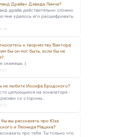
ланд Драйв» Дэвида Линча?
анд драйв действительно сложно
но мне удалось его расшифровать:
4:05
тноситесь к творчеству Виктора
им бы он мог быть, если бы не
я?
е скажешь :(
1:11
вы не любите Иосифа Бродского?
осто целующиеся на эскалаторе -
красиво со стороны...
0:11
 бы вы рассказать про Юза
ского и Леонида Мациха?
ассказать про тебя. Ты только что