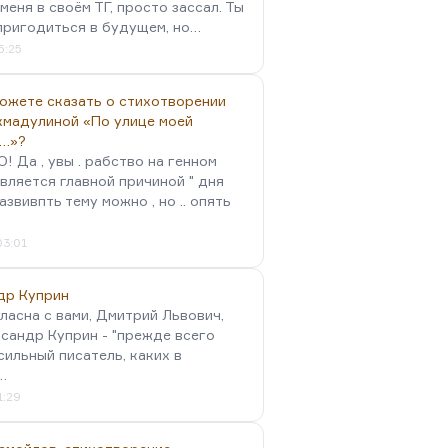
меня в своём ТГ, просто зассал. Ты
пригодиться в будущем, но…
5:25
можете сказать о стихотворении
хмадулиной «По улице моей
…»?
 Да , увы . рабство на генном
вляется главной причиной " дня
Развивпть тему можно , но .. опять
03:01
др Куприн
гласна с вами, Дмитрий Львович,
сандр Куприн - "прежде всего
сильный писатель, каких в
…
1:29