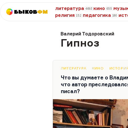
литература
кино
музы
4693
655
Быков
ФМ
религия
педагогика
ист
152
180
Валерий Тодоровский
Гипноз
ЛИТЕРАТУРА
КИНО
ИСТОРИ
Что вы думаете о Влади
что автор преследовался
писал?