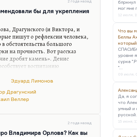
альную изощренность получил
2 года назад
блркнул 
мог мне 
се. Но очень быстро настала
омендовали бы для укрепления
12 июля, 1
во Владимире жил,…
ва, Драгунского (и Виктора, и
Что вы 
орые пишут о рефлексии человека,
Беллы А
в обстоятельства большого
который
СПАСИБО!
ки на прочность. Вот рассказ
уровне я
чие дробят камень». Денис
сурка ".
особствует воспитанию
"…
 «воспитанию уверенности»?»
09 июля, 
ой взгляд, великий писатель,
Эдуард Лимонов
Алексан
ор Драгунский
 (наверное, всего три), когда
Да, я со
аил Веллер
что Алек
ак полно воплотился в детях. Это
умный и 
ия и Денис. Это Шаровы –
русской
 Радзинские – Эдвард и Олег.
15 июня, 1
2 года назад
про Владимира Орлова? Как вы