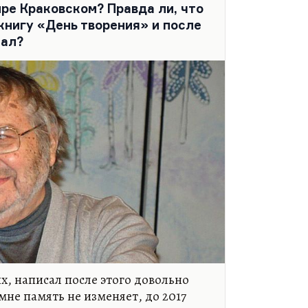
ре Краковском? Правда ли, что
ть, что Орлов –…
книгу «День творения» и после
сал?
х, написал после этого довольно
мне память не изменяет, до 2017