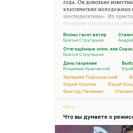
года. Он довольно известны
классических молодежных 
шестидесятник». Их приста
посильно продолжала аксен
Аксенова. У Краковского б
Волны гасят ветер
Сталк
молодежная, очень стебная 
Братья Стругацкие
Андрей
Было несколько повестей д
Отягощённые злом, или Сорок
написал «День творения» – 
Братья Стругацкие
крамолу, сколько за форм
День творения
Выб
звездюлей в советской прес
Владимир Краковский
Юрий
Перестройка. Краковский 
Валерий Тодоровский
В
Юрий Козлов
Юрий Бон
Виктор Пелевин
Михаи
КИНО
Что вы думаете о режи