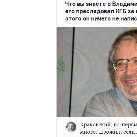
Что вы знаете о Владими
Тогда принято было говори
его преследовал КГБ за 
этого он ничего не напи
Краковский, во-первы
много. Прожил, если 