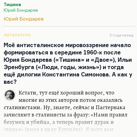
Тишина
Юрий Бондарев
Юрий Бондарев
ЛИТЕРАТУРА
3 года назад
Моё антисталинское мировоззрение начало
формироваться в середине 1960-х после
Юрия Бондарева («Тишина» и «Двое»), Ильи
Эренбурга («Люди, годы, жизнь») и тогда
ещё дилогии Константина Симонова. А как у
вас?
Кстати, тут ещё хороший вопрос, что
многие из этих авторов потом оказались
сталинистами. Ну, знаете, сейчас и Пастернака
зачисляют в сталинисты за фразу: «Нами правил
безумец и убийца, а теперь правит дурак и
свинья» (имея в виду Хрущёва). Я могу вам
объяснить, Саша, этот феномен, хотя я думаю,