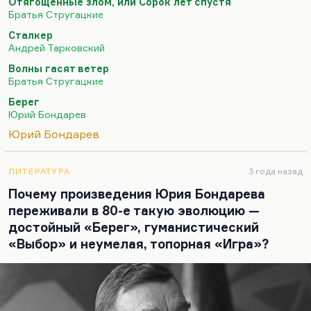
Отягощённые злом, или Сорок лет спустя
молодежи. Потом он написал «День творения» –
Братья Стругацкие
роман, который не столько за крамолу, сколько за
Сталкер
формальную изощренность получил звездюлей в
Андрей Тарковский
советской прессе. Но очень быстро настала
Волны гасят ветер
Перестройка. Краковский во Владимире жил,…
Братья Стругацкие
Берег
Юрий Бондарев
Юрий Бондарев
ЛИТЕРАТУРА
3 года назад
Почему произведения Юрия Бондарева
переживали в 80-е такую эволюцию —
достойный «Берег», гуманистический
«Выбор» и неумелая, топорная «Игра»?