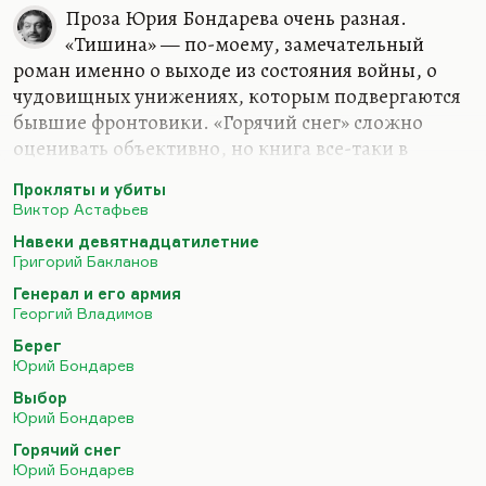
Проза Юрия Бондарева очень разная.
«Тишина» — по-моему, замечательный
роман именно о выходе из состояния войны, о
чудовищных унижениях, которым подвергаются
бывшие фронтовики. «Горячий снег» сложно
оценивать объективно, но книга все-таки в
рамках советского военного канона. А вот
Прокляты и убиты
«Выбор» мне представляется очень интересным
Виктор Астафьев
романом, более интересным, чем «Берег», хотя в
Навеки девятнадцатилетние
«Береге» впервые поднят вопрос о милосердии к
Григорий Бакланов
немцам, там образ лейтенанта Княжко
Генерал и его армия
представляется мне довольно плоским,
Георгий Владимов
плакатным, как и образ страшноватого майора
Берег
Гранатурова. Вот Никитин, главный герой, там
Юрий Бондарев
интересный, и Эмма интересная. Но лучший его
Выбор
роман, как мне представляется, все-таки выбор.
Юрий Бондарев
И не потому, что там…
Горячий снег
Юрий Бондарев