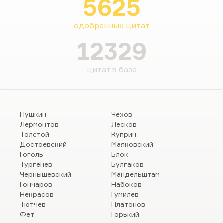
5625
одобренных цитат
12329
цитат в базе
Пушкин
Чехов
Лермонтов
Лесков
Толстой
Куприн
Достоевский
Маяковский
Гоголь
Блок
Тургенев
Булгаков
Чернышевский
Мандельштам
Гончаров
Набоков
Некрасов
Гумилев
Тютчев
Платонов
Фет
Горький