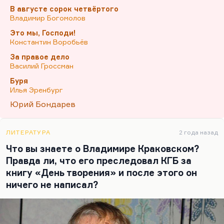
ГУЛАГ, вы защищаете лагерную
В августе сорок четвёртого
самодеятельность»,— говоря о советской
Владимир Богомолов
культуре. ГУЛАГ — это определенный период
Это мы, Господи!
советской истории. Говорить о семидесятых,
Константин Воробьёв
как о ГУЛАГе,— это некоторое преувеличение.
За правое дело
Называть «лагерной самодеятельностью»
Василий Гроссман
великую советскую культуру шестидесятников,
Буря
например, и кино оттепели — это просто
Илья Эренбург
значит не уважать талант, не уважать гениев.
Юрий Бондарев
Такое…
ЛИТЕРАТУРА
2 года назад
Что вы знаете о Владимире Краковском?
Правда ли, что его преследовал КГБ за
книгу «День творения» и после этого он
ничего не написал?