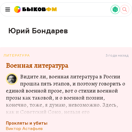
Быков
ФМ
Юрий Бондарев
ЛИТЕРАТУРА
3 года назад
Военная литература
Видите ли, военная литература в России
прошла пять этапов, и поэтому говорить о
единой военной прозе, вот о стихии военной
прозы как таковой, и о военной поэзии,
конечно, тоже, я думаю, невозможно. Здесь,
как и Советский Союз, нельзя его
рассматривать монолитно. Вот один не шибко
Прокляты и убиты
умный оппонент мне говорит: «Вы защищаете
Виктор Астафьев