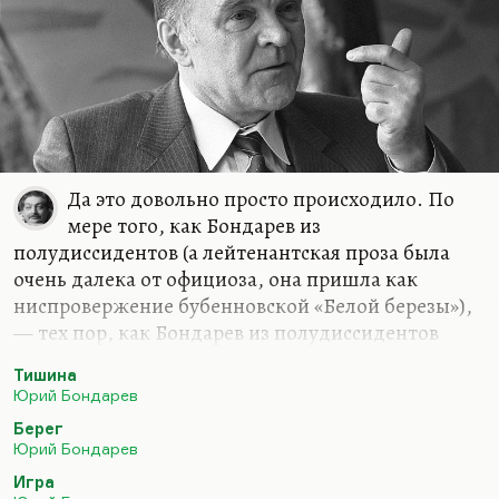
Да это довольно просто происходило. По
мере того, как Бондарев из
полудиссидентов (а лейтенантская проза была
очень далека от официоза, она пришла как
ниспровержение бубенновской «Белой березы»),
— тех пор, как Бондарев из полудиссидентов
перешел в секретари писательской организации
Тишина
Российской Федерации, он постепенно костенел.
Юрий Бондарев
Возможно, что идеология «Берега» в «Выборе»
Берег
еще остается на самом деле. Главная проблема
Юрий Бондарев
«Выбора» вовсе не в том, что Илья Рамзин
Игра
выглядит предателем. Он не предатель, он попал