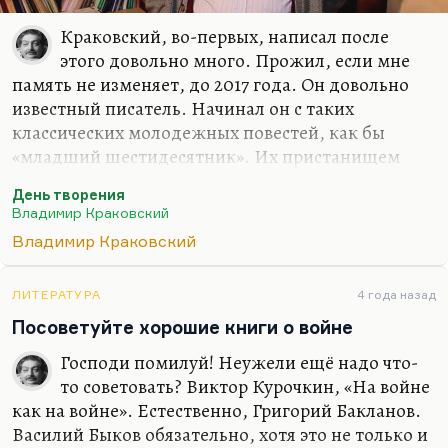
Краковский, во-первых, написал после
этого довольно много. Прожил, если мне
память не изменяет, до 2017 года. Он довольно
известный писатель. Начинал он с таких
классических молодежных повестей, как бы
«младший шестидесятник». Их пристанищем
стала «Юность», которая посильно продолжала
День творения
аксеновские традиции, но уже без Аксенова. У
Владимир Краковский
Краковского была экранизированная,
Владимир Краковский
молодежная, очень стебная повесть «Какая у вас
улыбка». Было несколько повестей для научной
молодежи. Потом он написал «День творения» –
ЛИТЕРАТУРА
4 года назад
роман, который не столько за крамолу, сколько за
Посоветуйте хорошие книги о войне
формальную изощренность получил звездюлей в
Господи помилуй! Неужели ещё надо что-
советской прессе. Но очень быстро настала
то советовать? Виктор Курочкин, «На войне
Перестройка. Краковский во Владимире жил,…
как на войне». Естественно, Григорий Бакланов.
Василий Быков обязательно, хотя это не только и