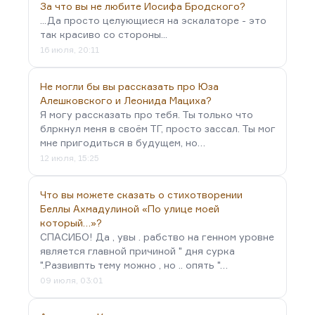
За что вы не любите Иосифа Бродского?
...Да просто целующиеся на эскалаторе - это
так красиво со стороны...
16 июля, 20:11
Не могли бы вы рассказать про Юза
Алешковского и Леонида Мациха?
Я могу рассказать про тебя. Ты только что
блркнул меня в своём ТГ, просто зассал. Ты мог
мне пригодиться в будущем, но…
12 июля, 15:25
Что вы можете сказать о стихотворении
Беллы Ахмадулиной «По улице моей
который…»?
СПАСИБО! Да , увы . рабство на генном уровне
является главной причиной " дня сурка
".Развивпть тему можно , но .. опять "…
09 июля, 03:01