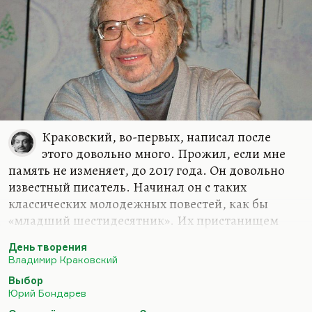
Краковский, во-первых, написал после
этого довольно много. Прожил, если мне
память не изменяет, до 2017 года. Он довольно
известный писатель. Начинал он с таких
классических молодежных повестей, как бы
«младший шестидесятник». Их пристанищем
стала «Юность», которая посильно продолжала
День творения
аксеновские традиции, но уже без Аксенова. У
Владимир Краковский
Краковского была экранизированная,
Выбор
молодежная, очень стебная повесть «Какая у вас
Юрий Бондарев
улыбка». Было несколько повестей для научной