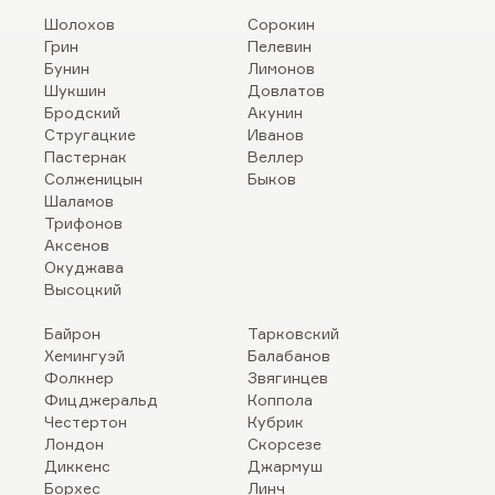
Шолохов
Сорокин
Грин
Пелевин
Бунин
Лимонов
Шукшин
Довлатов
Бродский
Акунин
Стругацкие
Иванов
Пастернак
Веллер
Солженицын
Быков
Шаламов
Трифонов
Аксенов
Окуджава
Высоцкий
Байрон
Тарковский
Хемингуэй
Балабанов
Фолкнер
Звягинцев
Фицджеральд
Коппола
Честертон
Кубрик
Лондон
Скорсезе
Диккенс
Джармуш
Борхес
Линч