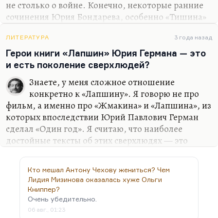
не столько о войне. Конечно, некоторые ранние
сочинения Юрия Бондарева, особенно «Тишина»
— о первом послевоенном времени. Конечно,
очень сильная книга Владимира Богомолова, обе
ЛИТЕРАТУРА
3 года назад
книги Владимира Богомолова, я считаю — его «В
Герои книги «Лапшин» Юрия Германа — это
августе сорок четвёртого», и особенно «Жизнь
и есть поколение сверхлюдей?
моя, иль ты приснилась мне…». Да много есть.
Знаете, у меня сложное отношение
Борис Васильев тоже. Замечательные
конкретно к «Лапшину». Я говорю не про
воспоминания, записки Никулина. Конечно,
фильм, а именно про «Жмакина» и «Лапшина», из
«Блокадная книга» Даниила Гранина и Алеся
которых впоследствии Юрий Павлович Герман
Адамовича. Конечно, я думаю, Елена Ржевская с
сделал «Один год». Я считаю, что наиболее
её документальной прозой. А уж стихов-то…
достойные тексты об этих сверхлюдях — это
очерк Галича про Лию Канторович, уже
упомянутую; это роман Бондарева «Выбор», где,
Кто мешал Антону Чехову жениться? Чем
глядя на Илью Рамзина, на его подростковую
Лидия Мизинова оказалась хуже Ольги
фотографию, дочь главного героя, художника
Книппер?
Васильева, говорит: «Это же полубоги!» Кого-то
Очень убедительно.
удивит, что я хвалю Бондарева — писателя вроде
06 авг., 01:23