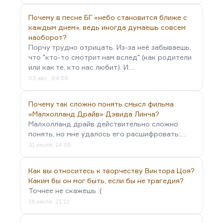
бы идеологически мне совершенно враждебного.
У Бондарева много плохой прозы, но «Тишина»,
Почему в песне БГ «небо становится ближе с
«Родственники», «Выбор»… «Берег» — в меньшей
каждым днем», ведь иногда думаешь совсем
наоборот?
степени. «Выбор» — конечно, это блистательный
Порчу трудно отрицать. Из-за неё забываешь,
роман. Это…
что "кто-то смотрит нам вслед" (как родители
или как те, кто нас любит). И…
03 авг., 04:58
Почему так сложно понять смысл фильма
«Малхолланд Драйв» Дэвида Линча?
Малхолланд драйв действительно сложно
понять, но мне удалось его расшифровать:…
31 июля, 14:05
Как вы относитесь к творчеству Виктора Цоя?
Каким бы он мог быть, если бы не трагедия?
Точнее не скажешь :(
16 июля, 21:11