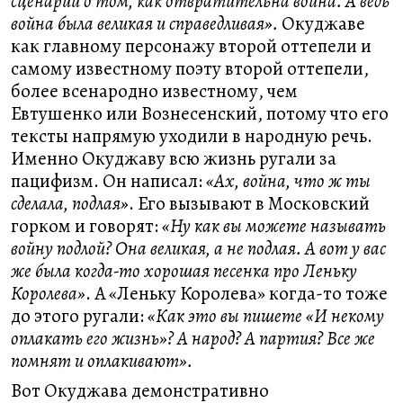
сценарий о том, как отвратительна война. А ведь
война была великая и справедливая».
Окуджаве
как главному персонажу второй оттепели и
самому известному поэту второй оттепели,
более всенародно известному, чем
Евтушенко или Вознесенский, потому что его
тексты напрямую уходили в народную речь.
Именно Окуджаву всю жизнь ругали за
пацифизм. Он написал:
«Ах, война, что ж ты
сделала, подлая»
. Его вызывают в Московский
горком и говорят:
«Ну как вы можете называть
войну подлой? Она великая, а не подлая. А вот у вас
же была когда-то хорошая песенка про Леньку
Королева»
. А «Леньку Королева» когда-то тоже
до этого ругали:
«Как это вы пишете «И некому
оплакать его жизнь»? А народ? А партия? Все же
помнят и оплакивают».
Вот Окуджава демонстративно