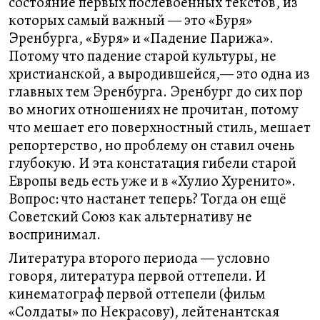
состояние первых послевоенных текстов, из
которых самый важный — это «Буря»
Эренбурга, «Буря» и «Падение Парижа».
Потому что падение старой культуры, не
христианской, а выродившейся,— это одна из
главных тем Эренбурга. Эренбург до сих пор
во многих отношениях не прочитан, потому
что мешает его поверхностный стиль, мешает
репортерство, но проблему он ставил очень
глубокую. И эта констатация гибели старой
Европы ведь есть уже и в «Хулио Хуренито».
Вопрос: что настанет теперь? Тогда он ещё
Советский Союз как альтернативу не
воспринимал.
Литература второго периода — условно
говоря, литература первой оттепели. И
кинематограф первой оттепели (фильм
«Солдаты» по Некрасову), лейтенантская