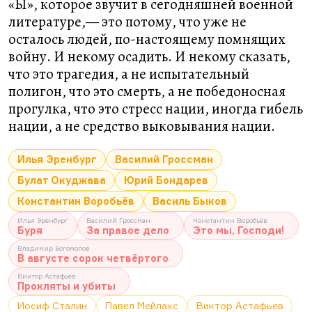
«Ы», которое звучит в сегодняшней военной
литературе,— это потому, что уже не
осталось людей, по-настоящему помнящих
войну. И некому осадить. И некому сказать,
что это трагедия, а не испытательный
полигон, что это смерть, а не победоносная
прогулка, что это стресс нации, иногда гибель
нации, а не средство выковывания нации.
Илья Эренбург
Василий Гроссман
Булат Окуджава
Юрий Бондарев
Константин Воробьёв
Василь Быков
Илья Эренбург
Василий Гроссман
Константин Воробьёв
Буря
За правое дело
Это мы, Господи!
Владимир Богомолов
В августе сорок четвёртого
Виктор Астафьев
Прокляты и убиты
Иосиф Сталин
Павел Мейлахс
Виктор Астафьев