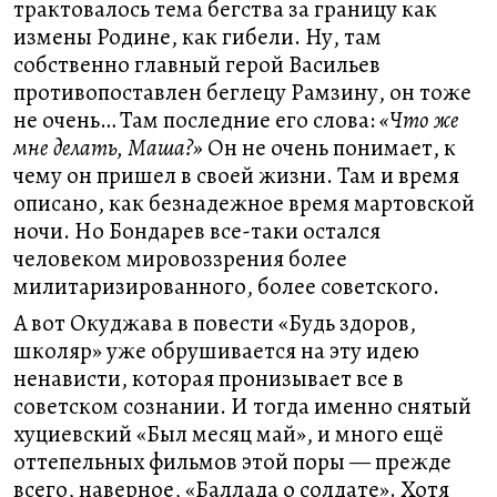
трактовалось тема бегства за границу как
измены Родине, как гибели. Ну, там
собственно главный герой Васильев
противопоставлен беглецу Рамзину, он тоже
не очень… Там последние его слова:
«Что же
мне делать, Маша?»
Он не очень понимает, к
чему он пришел в своей жизни. Там и время
описано, как безнадежное время мартовской
ночи. Но Бондарев все-таки остался
человеком мировоззрения более
милитаризированного, более советского.
А вот Окуджава в повести «Будь здоров,
школяр» уже обрушивается на эту идею
ненависти, которая пронизывает все в
советском сознании. И тогда именно снятый
хуциевский «Был месяц май», и много ещё
оттепельных фильмов этой поры — прежде
всего, наверное, «Баллада о солдате». Хотя