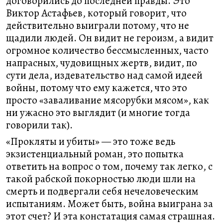
договорились до последней правды. Это
Виктор Астафьев, который говорит, что
действительно выиграли потому, что не
щадили людей. Он видит не героизм, а видит
огромное количество бессмысленных, часто
напрасных, чудовищных жертв, видит, по
сути дела, издевательство над самой идеей
войны, потому что ему кажется, что это
просто «заваливание мясорубки мясом», как
ни ужасно это выглядит (и многие тогда
говорили так).
«Прокляты и убиты» — это тоже ведь
экзистенциальный роман, это попытка
ответить на вопрос о том, почему так легко, с
такой рабской покорностью люди шли на
смерть и подвергали себя нечеловеческим
испытаниям. Может быть, война выиграна за
этот счет? И эта констатация самая страшная.