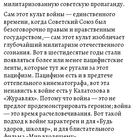
милитаризованную советскую пропаганду.
Сам этот культ войны — единственного
времени, когда Советский Союз был
безоговорочно правым и нравственным
государством,— сам этот культ изобличает
глубочайший милитаризм отечественного
сознания. Вот в шестидесятые годы стали
появляться более или менее пацифистские
ленты, которые тут же ругали за этот
пацифизм. Пацифизм есть и в предтече
оттепельного кинематографа, вот эта
ненависть к войне есть у Калатозова в
«Журавлях». Потому что война — это не
предлог продемонстрировать героизм; война
— это время расчеловечивания. Вот такой
подход к войне характерен и для «Будь
здоров, школяр», и для блистательного
фильма «Мир входящему».