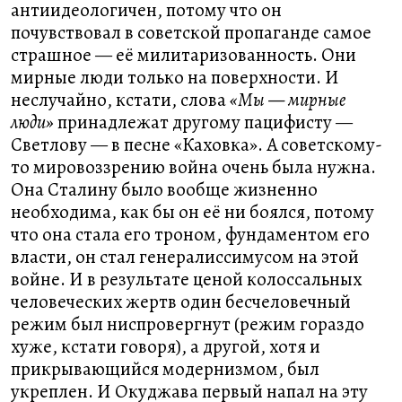
антиидеологичен, потому что он
почувствовал в советской пропаганде самое
страшное — её милитаризованность. Они
мирные люди только на поверхности. И
неслучайно, кстати, слова
«Мы — мирные
люди»
принадлежат другому пацифисту —
Светлову — в песне «Каховка». А советскому-
то мировоззрению война очень была нужна.
Она Сталину было вообще жизненно
необходима, как бы он её ни боялся, потому
что она стала его троном, фундаментом его
власти, он стал генералиссимусом на этой
войне. И в результате ценой колоссальных
человеческих жертв один бесчеловечный
режим был ниспровергнут (режим гораздо
хуже, кстати говоря), а другой, хотя и
прикрывающийся модернизмом, был
укреплен. И Окуджава первый напал на эту