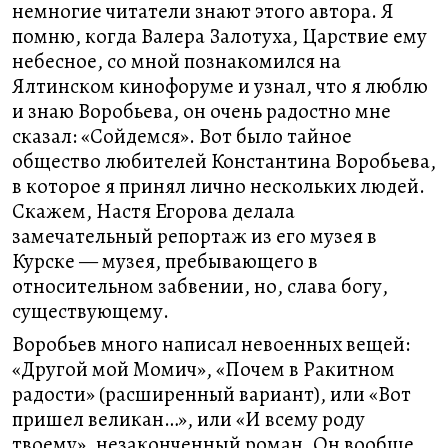
немногие читатели знают этого автора. Я
помню, когда Валера Залотуха, Царствие ему
небесное, со мной познакомился на
Ялтинском кинофоруме и узнал, что я люблю
и знаю Воробьева, он очень радостно мне
сказал: «Сойдемся». Вот было тайное
общество любителей Константина Воробьева,
в которое я принял лично нескольких людей.
Скажем, Настя Егорова делала
замечательный репортаж из его музея в
Курске — музея, пребывающего в
относительном забвении, но, слава богу,
существующему.
Воробьев много написал невоенных вещей:
«Другой мой Момич», «Почем в Ракитном
радости» (расширенный вариант), или «Вот
пришел великан…», или «И всему роду
твоему», незаконченный роман. Он вообще