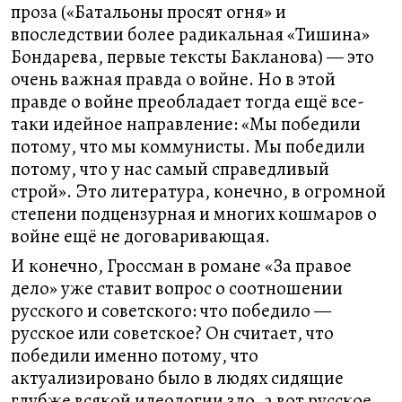
проза («Батальоны просят огня» и
впоследствии более радикальная «Тишина»
Бондарева, первые тексты Бакланова) — это
очень важная правда о войне. Но в этой
правде о войне преобладает тогда ещё все-
таки идейное направление: «Мы победили
потому, что мы коммунисты. Мы победили
потому, что у нас самый справедливый
строй». Это литература, конечно, в огромной
степени подцензурная и многих кошмаров о
войне ещё не договаривающая.
И конечно, Гроссман в романе «За правое
дело» уже ставит вопрос о соотношении
русского и советского: что победило —
русское или советское? Он считает, что
победили именно потому, что
актуализировано было в людях сидящие
глубже всякой идеологии зло, а вот русское