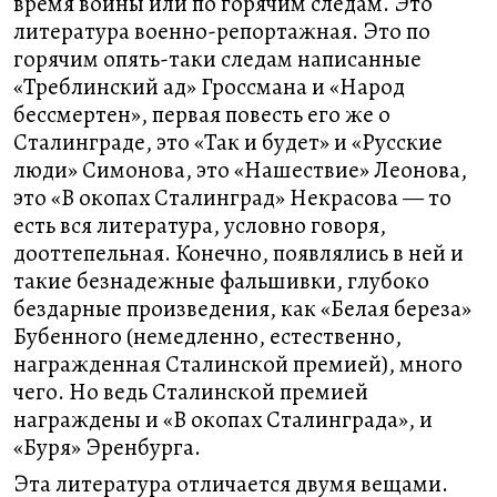
время войны или по горячим следам. Это
литература военно-репортажная. Это по
горячим опять-таки следам написанные
«Треблинский ад» Гроссмана и «Народ
бессмертен», первая повесть его же о
Сталинграде, это «Так и будет» и «Русские
люди» Симонова, это «Нашествие» Леонова,
это «В окопах Сталинград» Некрасова — то
есть вся литература, условно говоря,
дооттепельная. Конечно, появлялись в ней и
такие безнадежные фальшивки, глубоко
бездарные произведения, как «Белая береза»
Бубенного (немедленно, естественно,
награжденная Сталинской премией), много
чего. Но ведь Сталинской премией
награждены и «В окопах Сталинграда», и
«Буря» Эренбурга.
Эта литература отличается двумя вещами.