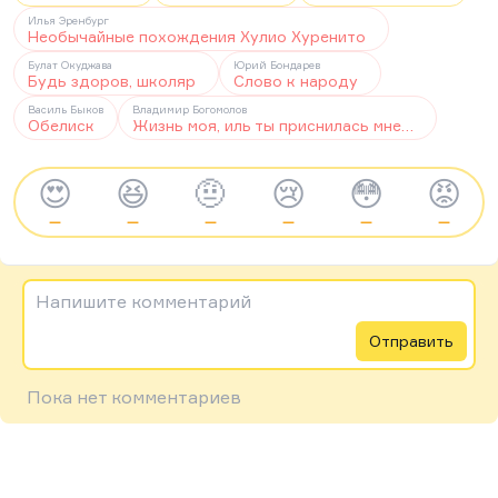
Илья Эренбург
Необычайные похождения Хулио Хуренито
Булат Окуджава
Юрий Бондарев
Будь здоров, школяр
Слово к народу
Василь Быков
Владимир Богомолов
Обелиск
Жизнь моя, иль ты приснилась мне…
😍
😆
🤨
😢
😳
😡
—
—
—
—
—
—
Напишите комментарий
Отправить
Пока нет комментариев