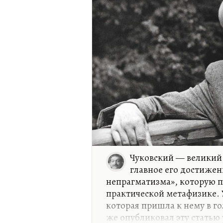
понимания своего «я»,…
Чуковский — великий 
главное его достижен
непрагматизма», которую п
практической метафизике. У
которая пришла к нему в го
же опубликовал эту статью 