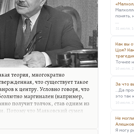
«Малхол
Малхолл
понять, 
…
31 июля, 1
Как вы о
Цоя? Как
трагеди
Точнее н
16 июля, 2
акая теория, многократно
вержденная, что существует такое
За что 
ров к центру. Условно говоря, что
...Да пр
бсолютно маргинален (например,
это так 
нно получит толчок, став одним из
16 июля, 2
и. Потому что Маяковский сумел
и писать рекламу и любовную
Не могли
ро Маяковского это подробно
Алешков
Я могу р