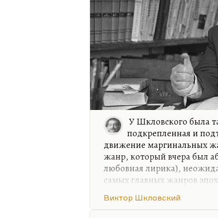
У Шкловского была т
подкрепленная и подт
движение маргинальных жан
жанр, который вчера был а
любовная лирика), неожида
самых главных жанров эпох
одними и теми же приемам
Виктор Шкловский
лирику. У меня в книжке п
показано.