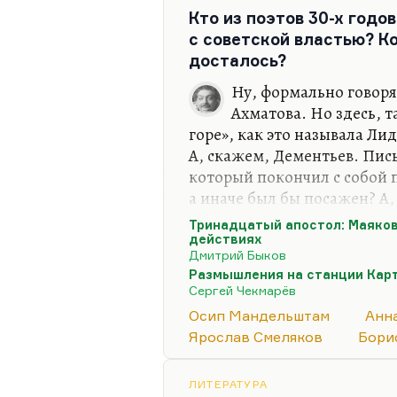
Кто из поэтов 30-х годо
с советской властью? Ко
досталось?
Ну, формально говор
Ахматова. Но здесь, т
горе», как это называла Ли
А, скажем, Дементьев. Пис
который покончил с собой 
а иначе был бы посажен? А,
подвергался невероятным п
Тринадцатый апостол: Маяков
«железного и каменного»? 
действиях
Дмитрий Быков
расстреляли? А Борис Корни
Размышления на станции Кар
друг Ярослав Смеляков, ко
Сергей Чекмарёв
сажали, и он переродился 
Осип Мандельштам
Анн
поэтом.
Ярослав Смеляков
Бори
Понимаете, какая вещь? Я 
апостоле» Мало кто обрати
ЛИТЕРАТУРА