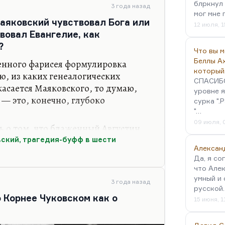
блркнул 
3 года назад
ров в центр – это главная
мог мне 
Маяковский чувствовал Бога или
ей, фэнтези. Жанров не самых
12 июля, 1
вовал Евангелие, как
ельных. Кстати говоря, вся жизнь
?
 в том же жанре. Начав с очень
Что вы 
Беллы А
енного фарисея формулировка
который
ю, из каких генеалогических
СПАСИБО!
касается Маяковского, то думаю,
уровне я
 — это, конечно, глубоко
сурка ".
.
"…
09 июля, 
ь о том, что блаженный Августин
л 13 книг в своей «Исповеди». Для
ский, трагедия-буфф в шести
Алексан
 важные фигуры. Прежде всего,
Да, я со
остольские пути, апостольское
что Алек
епени — для него это, конечно,
умный и 
3 года назад
ласт.
русской
 Корнее Чуковском как о
15 июня, 1
книг, и 13-я посвящена феномену
то разные аспекты пути к вере,