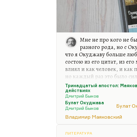
Мне не про кого не б
разного рода, но с О
что я Окуджаву больше люб
состою из его цитат, из его
влиял и как человек, и как 
но каждый раз это было сил
верил, что вижу живого Ок
Тринадцатый апостол: Маяков
книги мне подписывал, в о
действиях
Дмитрий Быков
участвовали. Я никогда не в
Булат Окуджава
человеком, написавшим «Пе
Булат О
Дмитрий Быков
непонятно. Вот с Матвеевой
Владимир Маяковский
Окуджавой — никогда. Когд
мне казалось, что я с бого
ЛИТЕРАТУРА