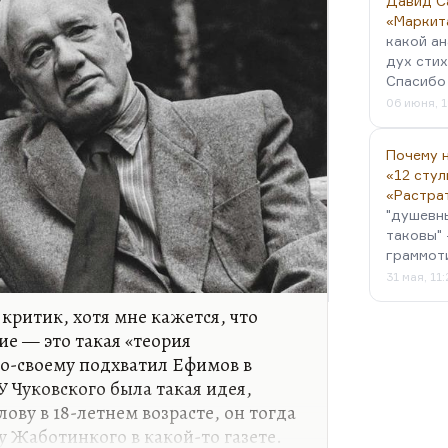
Давид С
«Маркит
какой ан
дух стих
Спасибо 
06 июня, 1
Почему н
«12 стул
«Растра
"душевн
таковы" 
граммот
31 мая, 11
критик, хотя мне кажется, что
ие — это такая «теория
о-своему подхватил Ефимов в
 Чуковского была такая идея,
лову в 18-летнем возрасте, он тогда
у Жаботинкого в какой-то газете.