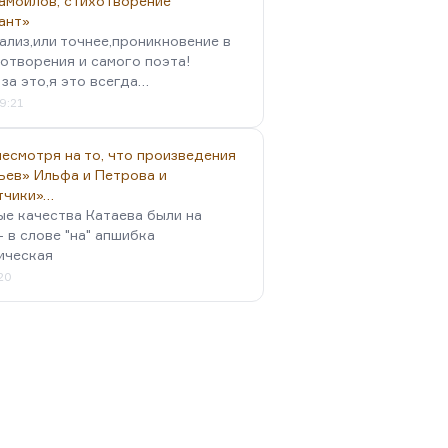
амойлов, стихотворение
ант»
ализ,или точнее,проникновение в
отворения и самого поэта!
за это,я это всегда…
9:21
есмотря на то, что произведения
ьев» Ильфа и Петрова и
тчики»…
ые качества Катаева были на
- в слове "на" апшибка
ическая
:20