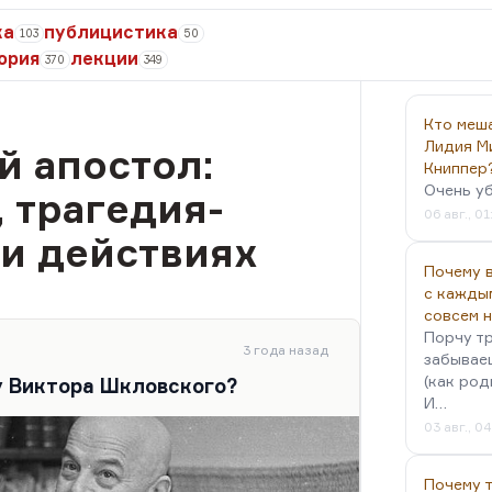
ка
публицистика
103
50
ория
лекции
370
349
Кто меш
Лидия М
й апостол:
Книппер
Очень у
 трагедия-
06 авг., 01
и действиях
Почему в
с кажды
совсем 
Порчу тр
3 года назад
забываеш
(как род
у Виктора Шкловского?
И…
03 авг., 0
Почему 