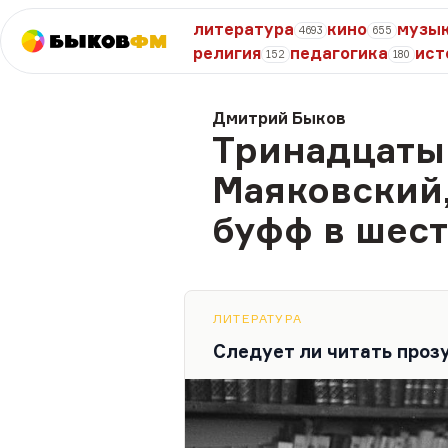
литература
кино
музы
4693
655
Быков
ФМ
религия
педагогика
ист
152
180
Дмитрий Быков
Тринадцаты
Маяковский,
буфф в шест
ЛИТЕРАТУРА
Следует ли читать проз