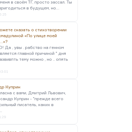
меня в своём ТГ, просто зассал. Ты
пригодиться в будущем, но…
5:25
можете сказать о стихотворении
хмадулиной «По улице моей
…»?
 Да , увы . рабство на генном
вляется главной причиной " дня
Развивпть тему можно , но .. опять
03:01
др Куприн
гласна с вами, Дмитрий Львович,
сандр Куприн - "прежде всего
сильный писатель, каких в
…
1:29