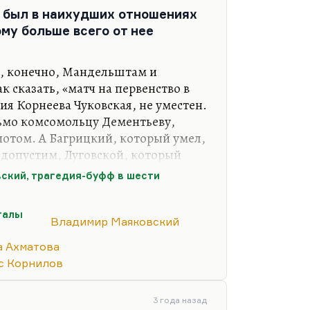
в был в наихудших отношениях
му больше всего от нее
я, конечно, Мандельштам и
ак сказать, «матч на первенство в
дия Корнеева Чуковская, не уместен.
ьмо комсомольцу Дементьеву,
потом. А Багрицкий, который умел,
 допустим, Луговской, который
роработкам, лепил из себя
ский, трагедия-буфф в шести
А Павел Васильев, которого
лов, которого расстреляли? А их
талы
торого посадили? И трижды
Владимир Маяковский
абсолютно, а был блестящим
а Ахматова
с Корнилов
пытался написать в «Тринадцатом
л…
3 года назад