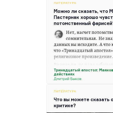
ЛИТЕРАТУРА
Движение маргинальных жан
Можно ли сказать, что 
причина развития репортаж
Пастернак хорошо чувст
умных, но довольно увлекат
потомственный фарисей
Шкловского была выдержана
радикальных,…
Нет, насчет потомств
сомнительная. Не зна
данных вы исходите. А что 
что «Тринадцатый апостол»
религиозное произведение
Видите ли, не надо забыват
тоже ведь неслучайно сдела
Тринадцатый апостол: Маяков
действиях
него апостолы — это очень
Дмитрий Быков
конечно, апостол Павел. Ап
учение, Петр в огромной ст
ЛИТЕРАТУРА
огромный символический п
Что вы можете сказать о
Но он почему-то сделал 13 
критике?
человека. Вот первые 12 — э