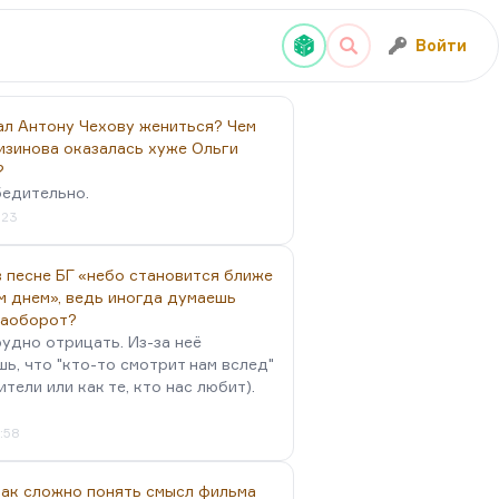
Войти
ал Антону Чехову жениться? Чем
изинова оказалась хуже Ольги
?
бедительно.
:23
 песне БГ «небо становится ближе
м днем», ведь иногда думаешь
наоборот?
удно отрицать. Из-за неё
ь, что "кто-то смотрит нам вслед"
ители или как те, кто нас любит).
4:58
так сложно понять смысл фильма