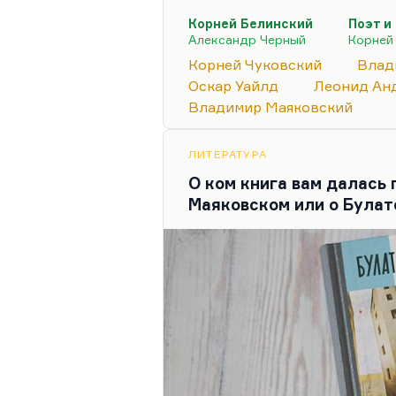
И правильно совершенно Ж
Корней Белинский
Поэт и
это философски незрелое, 
Александр Черный
Корней
сочинение. Он потом всю с
Корней Чуковский
Влад
непрагматизма. В общем, 
Оскар Уайлд
Леонид Ан
каламбуром:
«Пишите бескор
Владимир Маяковский
Иными словами, то, что че
никогда не получается.…
ЛИТЕРАТУРА
О ком книга вам далась
Маяковском или о Була