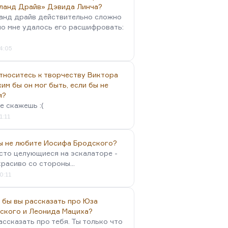
ланд Драйв» Дэвида Линча?
анд драйв действительно сложно
но мне удалось его расшифровать:
4:05
тноситесь к творчеству Виктора
им бы он мог быть, если бы не
я?
е скажешь :(
1:11
вы не любите Иосифа Бродского?
осто целующиеся на эскалаторе -
красиво со стороны...
0:11
 бы вы рассказать про Юза
ского и Леонида Мациха?
ассказать про тебя. Ты только что