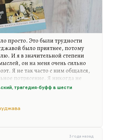
ыло просто. Это были трудности
куджавой было приятнее, потому
лю. И я в значительной степени
 мыслей, он на меня очень сильно
поэт. Я не так часто с ним общался,
ьное потрясение. Я никогда не
уджаву. Интервью он мне давал,
ский, трагедия-буфф в шести
дних радиопередачах мы
ерил, что я сижу в одной студии с
сенку о Моцарте». Это было
куджава
 я мало-помалу привык. А с
а я с ним говорил по телефону,
м разговариваю. Это было сильное…
3 года назад