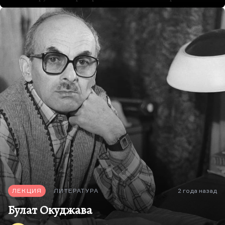
символично, что главное произведение 1929
года, это не самый лучший роман или не самая
пронзительная поэма, никаких особенно
хороших поэм и романов в этот год нам не
подарил, а это произведение, за которое громче
всего травят его автора, председателя тогда еще
Союза писателей московских и соответственно
одного из самых громких и плодовитых авторов,
у которого уже к этому моменту вышло три
романа, готовится к печати шеститомник,
постоянно публикуются сборники рассказов.
Борис Пильняк, наверное, не лучший писатель
двадцатых годов, но точно самый плодовитый
и…
ЛЕКЦИЯ
ЛИТЕРАТУРА
2 года назад
Булат Окуджава