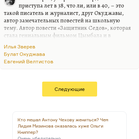
приступа лет в 38, что ли, или в 40, – это
такой писатель и журналист, друг Окуджавы,
автор замечательных повестей на школьную
тему. Автор повести «Защитник Седов», которая
стала гениальным фильмом Цымбала и в
перестройку прославилась. Илья Зверев, работая
Илья Зверев
журналистом, никогда не мог полностью
Булат Окуджава
реализоваться как писатель. Он откладывал это
Евгений Велтистов
на потом, а в 38 лет оказалось, что этого потом у
него не было. Но он был очень талантлив, очень
чуток к эпохе. Ему мешал всегда
шестидесятнический идеализм на грани
Следующие
конформизма. То есть он все понимал, но какие-
то вещи запрещал себе видеть, запрещал себе о
них думать и говорить. Я думаю, если бы Илью
Зверева поместить…
Кто мешал Антону Чехову жениться? Чем
Лидия Мизинова оказалась хуже Ольги
Книппер?
Очень убедительно.