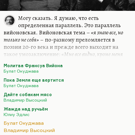
Могу сказать. Я думаю, что есть
определенная параллель. Это параллель
вийоновская. Вийоновская тема –
«я знаю все, но
только не себя»
– по-разному преломляется в
поэзии 20-го века и прежде всего выходит на
такое умозаключение:
«Мне все видно, кроме меня
самого, мне все подвластно, кроме меня самого; я могу за
Молитва Франсуа Вийона
всех помолиться, кроме себя самого, потому что не
Булат Окуджава
знаю, чего мне просить для себя».
Пока Земля еще вертится
Эта тема есть у Окуджавы. Конечно, он лукавил,
Булат Окуджава
говоря, что «Молитва Франсуа Вийона» – это
Дайте собакам мясо
молитва жене. Безусловно, Ольга Владимировна
Владимир Высоцкий
сыграла в его жизни, в его творческом росте
Жажда над ручьём
огромную роль. Конечно, Ольга Владимировна
Юлиу Эдлис
женщина поразительная, «зеленоглазый мой» –
Булат Окуджава
понятный…
Владимир Высоцкий