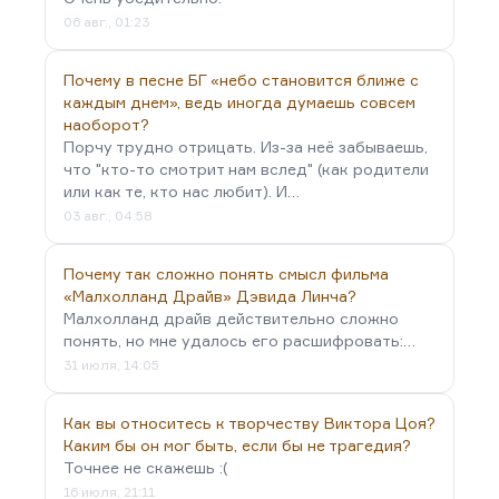
06 авг., 01:23
Почему в песне БГ «небо становится ближе с
каждым днем», ведь иногда думаешь совсем
наоборот?
Порчу трудно отрицать. Из-за неё забываешь,
что "кто-то смотрит нам вслед" (как родители
или как те, кто нас любит). И…
03 авг., 04:58
Почему так сложно понять смысл фильма
«Малхолланд Драйв» Дэвида Линча?
Малхолланд драйв действительно сложно
понять, но мне удалось его расшифровать:…
31 июля, 14:05
Как вы относитесь к творчеству Виктора Цоя?
Каким бы он мог быть, если бы не трагедия?
Точнее не скажешь :(
16 июля, 21:11