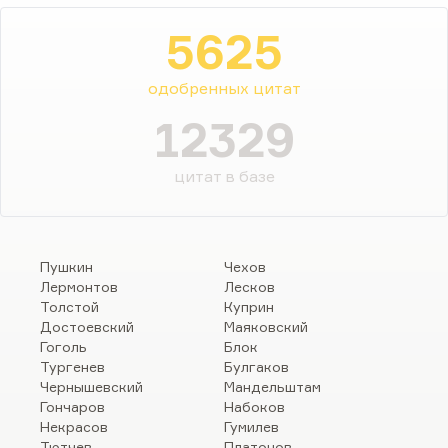
5625
одобренных цитат
12329
цитат в базе
Пушкин
Чехов
Лермонтов
Лесков
Толстой
Куприн
Достоевский
Маяковский
Гоголь
Блок
Тургенев
Булгаков
Чернышевский
Мандельштам
Гончаров
Набоков
Некрасов
Гумилев
Тютчев
Платонов