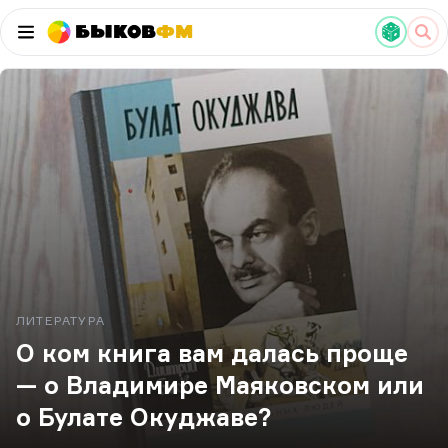
Быков
ФМ
ЛИТЕРАТУРА
О ком книга вам далась проще
— о Владимире Маяковском или
о Булате Окуджаве?