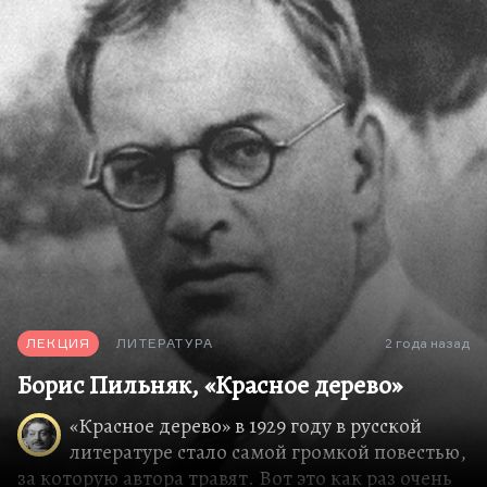
распад собственной личности главным сюжетом
собственной лирики. Тут вам и алкогольная
деменция, тут и все более асоциальное
поведение, и безумные вспышки злобы и
подозрительности, и скандалы, его
сопровождавшие. Но прежде всего, конечно,
как правильно он сказал:
«как рощу в сентябрь
осыпает мозги алкоголь».
Действительно, поздние стихи Есенина, кстати
как раз и наиболее любимые народом, они
несравненно хуже прежних, именно…
ЛЕКЦИЯ
ЛИТЕРАТУРА
2 года назад
Борис Пильняк, «Красное дерево»
«Красное дерево» в 1929 году в русской
литературе стало самой громкой повестью,
за которую автора травят. Вот это как раз очень