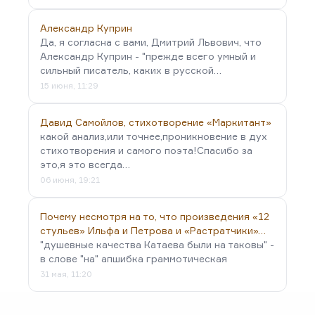
Александр Куприн
Да, я согласна с вами, Дмитрий Львович, что
Александр Куприн - "прежде всего умный и
сильный писатель, каких в русской…
15 июня, 11:29
Давид Самойлов, стихотворение «Маркитант»
какой анализ,или точнее,проникновение в дух
стихотворения и самого поэта!Спасибо за
это,я это всегда…
06 июня, 19:21
Почему несмотря на то, что произведения «12
стульев» Ильфа и Петрова и «Растратчики»…
"душевные качества Катаева были на таковы" -
в слове "на" апшибка граммотическая
31 мая, 11:20