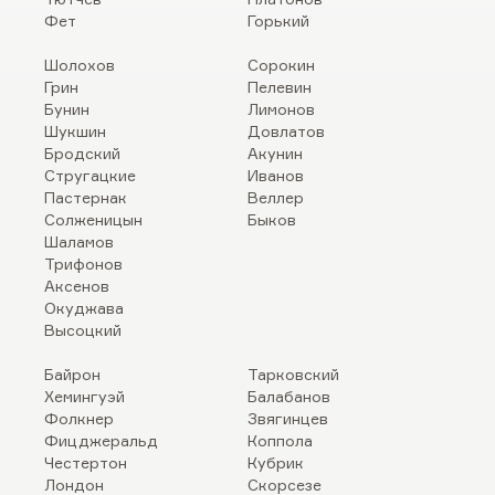
Фет
Горький
Шолохов
Сорокин
Грин
Пелевин
Бунин
Лимонов
Шукшин
Довлатов
Бродский
Акунин
Стругацкие
Иванов
Пастернак
Веллер
Солженицын
Быков
Шаламов
Трифонов
Аксенов
Окуджава
Высоцкий
Байрон
Тарковский
Хемингуэй
Балабанов
Фолкнер
Звягинцев
Фицджеральд
Коппола
Честертон
Кубрик
Лондон
Скорсезе