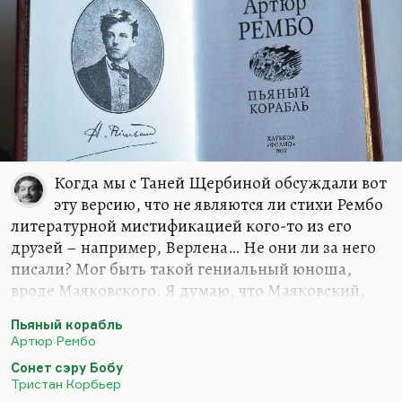
Когда мы с Таней Щербиной обсуждали вот
эту версию, что не являются ли стихи Рембо
литературной мистификацией кого-то из его
друзей – например, Верлена… Не они ли за него
писали? Мог быть такой гениальный юноша,
вроде Маяковского. Я думаю, что Маяковский,
если бы русскую революция ждала судьба
Пьяный корабль
парижской Коммуны, тоже бросил бы писать. И
Артюр Рембо
его ждала судьба Рембо. Просто у него в руках
Сонет сэру Бобу
было дело, он пошел бы в художники (он был
Тристан Корбьер
блистательный иллюстратор и плакатист,