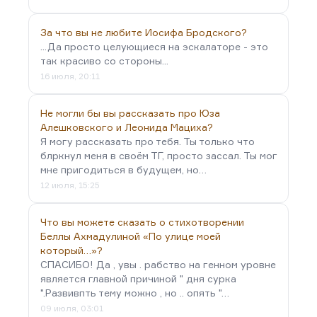
За что вы не любите Иосифа Бродского?
...Да просто целующиеся на эскалаторе - это
так красиво со стороны...
16 июля, 20:11
Не могли бы вы рассказать про Юза
Алешковского и Леонида Мациха?
Я могу рассказать про тебя. Ты только что
блркнул меня в своём ТГ, просто зассал. Ты мог
мне пригодиться в будущем, но…
12 июля, 15:25
Что вы можете сказать о стихотворении
Беллы Ахмадулиной «По улице моей
который…»?
СПАСИБО! Да , увы . рабство на генном уровне
является главной причиной " дня сурка
".Развивпть тему можно , но .. опять "…
09 июля, 03:01