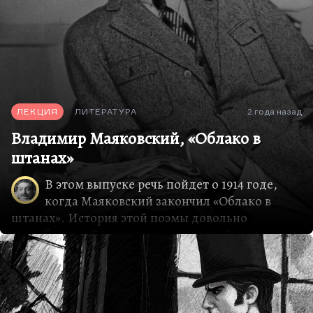
ЛЕКЦИЯ
ЛИТЕРАТУРА
2 года назад
Владимир Маяковский, «Облако в
штанах»
В этом выпуске речь пойдет о 1914 годе,
когда Маяковский закончил «Облако в
штанах». История этой поэмы довольно
своеобразна. Вдохновлена она одной
женщиной, той, о которой впоследствии
Маяковский в поэме-трагедии «Владимир
Маяковский» говорил: «У меня есть Сонечка
сестра!» Впоследствии поэма была резко