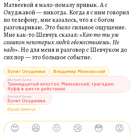
Матвеевой я мало-помалу привык. А с
Окуджавой — никогда. Когда я с ним говорил
по телефону, мне казалось, что я с богом
разговариваю. Это было сильное ощущение.
Мне как-то Шевчук сказал:
«Как-то ты уж
слишком некоторых людей обожествляешь. Не
надо»
. Но для меня и разговор с Шевчуком до
сих пор — это большое событие.
Булат Окуджава
Владимир Маяковский
Дмитрий Быков
Тринадцатый апостол: Маяковский, трагедия-
буфф в шести действиях
Дмитрий Быков
Булат Окуджава
Юрий Шевчук
😍
😆
🤨
😢
😳
😡