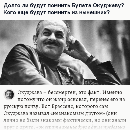
был трагической личностью во многом. И при
Долго ли будут помнить Булата Окуджаву?
этом – чтобы он умел свое отстаивать до конца,
Кого еще будут помнить из нынешних?
как Шварц, который казался и робким, и каким-
то чересчур интеллигентным. И эти вечно
дрожащие руки…
Окуджава – бессмертен, это факт. Именно
потому что он жанр основал, перенес его на
русскую почву. Вот Брассенс, которого сам
Окуджава называл «незнакомым другом» (они
лично не были знакомы фактически, но они знали
друг о друге,
«он верит в знанье друг о друге предельно