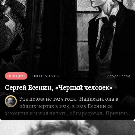
переадресован Марии Денисовой, с которой
Маяковский встретился в Одессе. И идея
большой поэмы о любви в результате было уже
вдохновлена довольно трагической историей их
двухдневного романа.
Кстати говоря, из всех влюбленностей
Маяковского эта была, если угодно, самой
перспективной. Вот если бы тогда Мария
Денисова оказалось чуть более чутка, может
быть, они действительно…
ЛЕКЦИЯ
ЛИТЕРАТУРА
2 года назад
Сергей Есенин, «Черный человек»
Эта поэма не 1925 года. Написана она в
общих чертах в 1923, в 1925 Есенин ее
закончил и начал читать, обнародовал. Причина,
в общем, что он не мог написать эту вещь в
последний свой год, довольно проста — Есенин
героически, не побоюсь этого слова, сделал