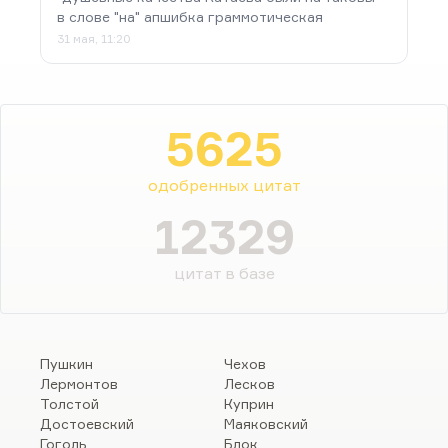
в слове "на" апшибка граммотическая
31 мая, 11:20
5625
одобренных цитат
12329
цитат в базе
Пушкин
Чехов
Лермонтов
Лесков
Толстой
Куприн
Достоевский
Маяковский
Гоголь
Блок