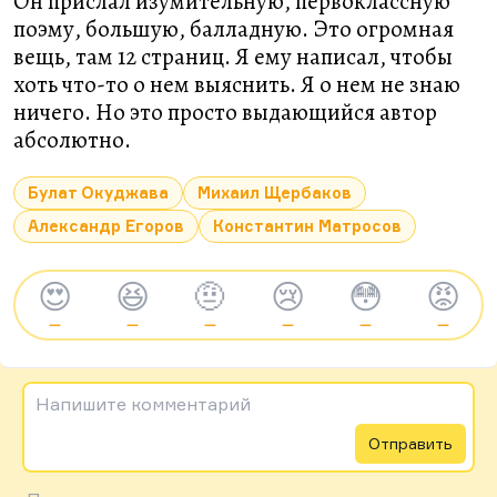
Он прислал изумительную, первоклассную
поэму, большую, балладную. Это огромная
вещь, там 12 страниц. Я ему написал, чтобы
хоть что-то о нем выяснить. Я о нем не знаю
ничего. Но это просто выдающийся автор
абсолютно.
Булат Окуджава
Михаил Щербаков
Александр Егоров
Константин Матросов
😍
😆
🤨
😢
😳
😡
—
—
—
—
—
—
Напишите комментарий
Отправить