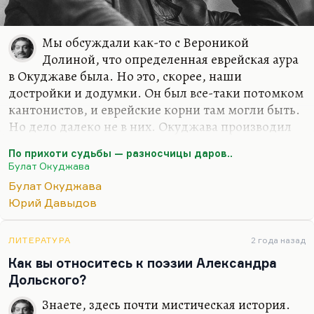
Мы обсуждали как-то с Вероникой
Долиной, что определенная еврейская аура
в Окуджаве была. Но это, скорее, наши
достройки и додумки. Он был все-таки потомком
кантонистов, и еврейские корни там могли быть.
Но дело далеко не в них. Окуджава производил
впечатление именно принадлежащего (это
По прихоти судьбы — разносчицы даров..
немножко совпадает с нашим отношением к
Булат Окуджава
еврейству, но это не совсем так)… Вот у нас в
Булат Окуджава
семинаре по янг-эдалту, когда мы обсуждали
Юрий Давыдов
конспирологический роман, появился такой
термин «опасное меньшинство». Без опасного
меньшинства – студентов, поляков, евреев, детей
ЛИТЕРАТУРА
2 года назад
(кстати говоря, дети – это, безусловно, янг эдалт,
Как вы относитесь к поэзии Александра
безусловно, конспирология, дети всегда
Дольского?
заговорщики, они всегда против нас что-то
Знаете, здесь почти мистическая история.
такое…