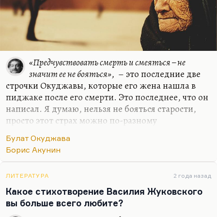
«Предчувствовать смерть и смеяться – не
значит ее не бояться»
, – это последние две
строчки Окуджавы, которые его жена нашла в
пиджаке после его смерти. Это последнее, что он
написал. Я думаю, нельзя не бояться старости,
просто этот страх можно по-разному
трансформировать. Что значит старость? Я боюсь
Булат Окуджава
немощи – творческой, физической. Чтобы ее не
Борис Акунин
чувствовать, надо себя держать в
интеллектуальном тонусе, наверное. Мне самому
иногда, вы не поверите, хочется передохнуть.
ЛИТЕРАТУРА
2 года назад
Мне иногда хочется поспать днем, не писать
Какое стихотворение Василия Жуковского
никому не нужных бесчисленных статей, которые
вы больше всего любите?
я продолжаю писать в разные места, и это все