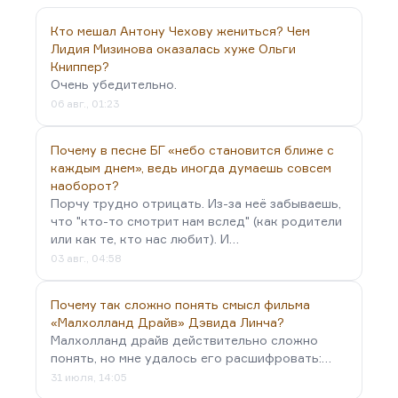
Кто мешал Антону Чехову жениться? Чем
Лидия Мизинова оказалась хуже Ольги
Книппер?
Очень убедительно.
06 авг., 01:23
Почему в песне БГ «небо становится ближе с
каждым днем», ведь иногда думаешь совсем
наоборот?
Порчу трудно отрицать. Из-за неё забываешь,
что "кто-то смотрит нам вслед" (как родители
или как те, кто нас любит). И…
03 авг., 04:58
Почему так сложно понять смысл фильма
«Малхолланд Драйв» Дэвида Линча?
Малхолланд драйв действительно сложно
понять, но мне удалось его расшифровать:…
31 июля, 14:05