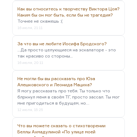
Как вы относитесь к творчеству Виктора Цоя?
Каким бы он мог быть, если бы не трагедия?
Точнее не скажешь :(
16 июля, 21:11
За что вы не любите Иосифа Бродского?
...Да просто целующиеся на эскалаторе - это
так красиво со стороны...
16 июля, 20:11
Не могли бы вы рассказать про Юза
Алешковского и Леонида Мациха?
Я могу рассказать про тебя. Ты только что
блркнул меня в своём ТГ, просто зассал. Ты мог
мне пригодиться в будущем, но…
12 июля, 15:25
Что вы можете сказать о стихотворении
Беллы Ахмадулиной «По улице моей