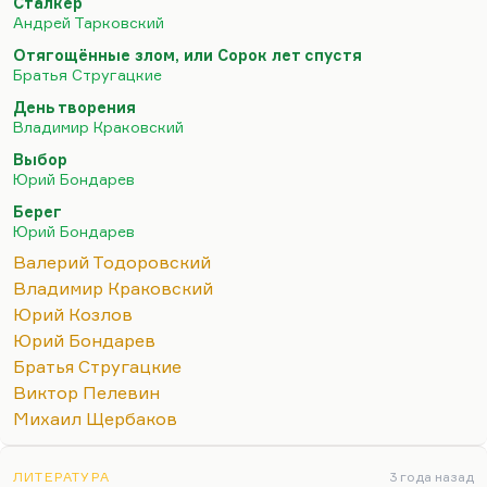
Сталкер
молодежная, очень стебная повесть «Какая у вас
Андрей Тарковский
улыбка». Было несколько повестей для научной
Отягощённые злом, или Сорок лет спустя
молодежи. Потом он написал «День творения» –
Братья Стругацкие
роман, который не столько за крамолу, сколько за
День творения
формальную изощренность получил звездюлей в
Владимир Краковский
советской прессе. Но очень быстро настала
Выбор
Перестройка. Краковский во Владимире жил,…
Юрий Бондарев
Берег
Юрий Бондарев
Валерий Тодоровский
Владимир Краковский
Юрий Козлов
Юрий Бондарев
Братья Стругацкие
Виктор Пелевин
Михаил Щербаков
ЛИТЕРАТУРА
3 года назад