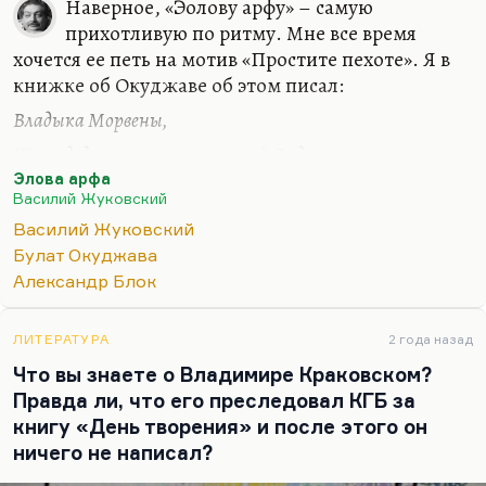
Наверное, «Эолову арфу» – самую
бесплатно. Я и эту программу веду бесплатно. От
прихотливую по ритму. Мне все время
некоторых активностей мне…
хочется ее петь на мотив «Простите пехоте». Я в
книжке об Окуджаве об этом писал:
Владыка Морвены,
Жил в дедовском замке могучий Ордал;
Элова арфа
Над озером стены
Василий Жуковский
Зубчатые замок с холма возвышал;
Василий Жуковский
Действительно, мелодическая близость
Булат Окуджава
Окуджавы и Жуковского, по-моему, очень
Александр Блок
очевидна, во многих вещах. Да и вообще, у
Жуковского нельзя любить что-то одно, он
ЛИТЕРАТУРА
2 года назад
довольно ровный. Он действительно
Что вы знаете о Владимире Краковском?
пленительная сладость, он действительно
Правда ли, что его преследовал КГБ за
владеет ритмом и музыкальной составляющей
книгу «День творения» и после этого он
стиха, как никто. Это пример того же
ничего не написал?
музыкального безволия, о которой говорит…