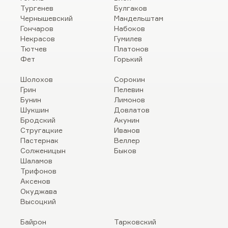
Тургенев
Булгаков
Чернышевский
Мандельштам
Гончаров
Набоков
Некрасов
Гумилев
Тютчев
Платонов
Фет
Горький
Шолохов
Сорокин
Грин
Пелевин
Бунин
Лимонов
Шукшин
Довлатов
Бродский
Акунин
Стругацкие
Иванов
Пастернак
Веллер
Солженицын
Быков
Шаламов
Трифонов
Аксенов
Окуджава
Высоцкий
Байрон
Тарковский