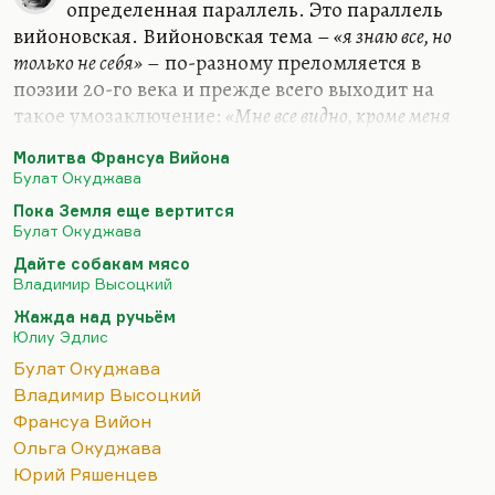
определенная параллель. Это параллель
вийоновская. Вийоновская тема –
«я знаю все, но
только не себя»
– по-разному преломляется в
поэзии 20-го века и прежде всего выходит на
такое умозаключение:
«Мне все видно, кроме меня
самого, мне все подвластно, кроме меня самого; я могу за
Молитва Франсуа Вийона
всех помолиться, кроме себя самого, потому что не
Булат Окуджава
знаю, чего мне просить для себя».
Пока Земля еще вертится
Эта тема есть у Окуджавы. Конечно, он лукавил,
Булат Окуджава
говоря, что «Молитва Франсуа Вийона» – это
Дайте собакам мясо
молитва жене. Безусловно, Ольга Владимировна
Владимир Высоцкий
сыграла в его жизни, в его творческом росте
Жажда над ручьём
огромную роль. Конечно, Ольга Владимировна
Юлиу Эдлис
женщина поразительная, «зеленоглазый мой» –
Булат Окуджава
понятный…
Владимир Высоцкий
Франсуа Вийон
Ольга Окуджава
Юрий Ряшенцев