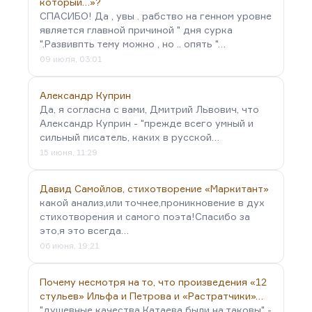
который…»?
СПАСИБО! Да , увы . рабство на генном уровне
является главной причиной " дня сурка
".Развивпть тему можно , но .. опять "…
09 июля, 03:01
Александр Куприн
Да, я согласна с вами, Дмитрий Львович, что
Александр Куприн - "прежде всего умный и
сильный писатель, каких в русской…
15 июня, 11:29
Давид Самойлов, стихотворение «Маркитант»
какой анализ,или точнее,проникновение в дух
стихотворения и самого поэта!Спасибо за
это,я это всегда…
06 июня, 19:21
Почему несмотря на то, что произведения «12
стульев» Ильфа и Петрова и «Растратчики»…
"душевные качества Катаева были на таковы" -