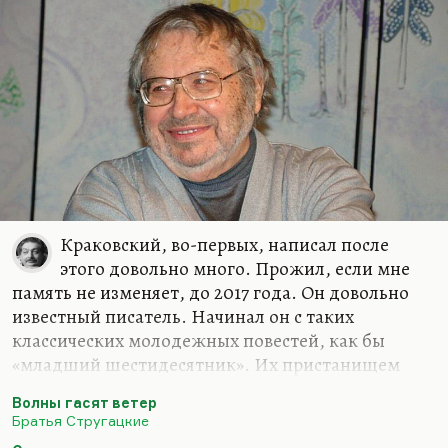
Краковский, во-первых, написал после
этого довольно много. Прожил, если мне
память не изменяет, до 2017 года. Он довольно
известный писатель. Начинал он с таких
классических молодежных повестей, как бы
«младший шестидесятник». Их пристанищем
стала «Юность», которая посильно продолжала
Волны гасят ветер
аксеновские традиции, но уже без Аксенова. У
Братья Стругацкие
Краковского была экранизированная,