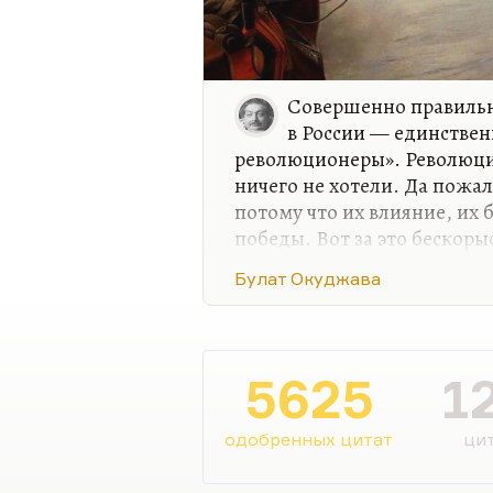
Совершенно правильн
в России — единстве
революционеры». Революци
ничего не хотели. Да пожал
потому что их влияние, их б
победы. Вот за это бескоры
чрезвычайно высоко.
Булат Окуджава
Но, конечно, это попытка 
было делать людям благор
которые пытались рыцарски
в таких случаях рыцарства 
5625
1
в истории с декабристами 
ложь. Всё, как написано у 
одобренных цитат
цит
«Глоток свободы» на…