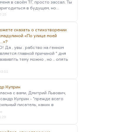
меня в своём ТГ, просто зассал. Ты
пригодиться в будущем, но…
5:25
можете сказать о стихотворении
хмадулиной «По улице моей
…»?
 Да , увы . рабство на генном
вляется главной причиной " дня
Развивпть тему можно , но .. опять
03:01
др Куприн
гласна с вами, Дмитрий Львович,
сандр Куприн - "прежде всего
сильный писатель, каких в
…
1:29