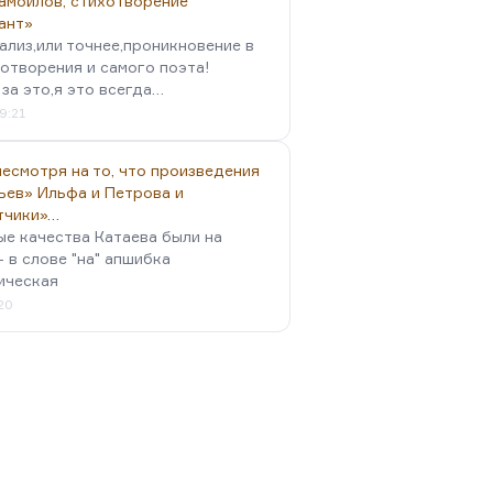
амойлов, стихотворение
ант»
ализ,или точнее,проникновение в
отворения и самого поэта!
за это,я это всегда…
9:21
есмотря на то, что произведения
ьев» Ильфа и Петрова и
тчики»…
ые качества Катаева были на
- в слове "на" апшибка
ическая
:20