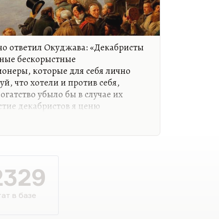
о ответил Окуджава: «Декабристы
нные бескорыстные
онеры, которые для себя лично
уй, что хотели и против себя,
огатство убыло бы в случае их
стие декабристов я ценю
с негодными средствами. И нечего
одным, людям с принципами,
 противодействовать. Государство
не понимает. Поведение Николая I
2329
чудовищно, потому что это шантаж,
Окуджавы в пьесе и потом романе
ат в базе