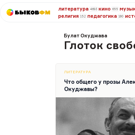
литература
кино
музы
4693
655
Быков
ФМ
религия
педагогика
ист
152
180
Булат Окуджава
Глоток сво
ЛИТЕРАТУРА
Что общего у прозы Але
Окуджавы?