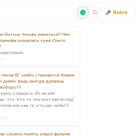
Войти
ал Антону Чехову жениться? Чем
изинова оказалась хуже Ольги
?
бедительно.
:23
 песне БГ «небо становится ближе
м днем», ведь иногда думаешь
наоборот?
удно отрицать. Из-за неё
ь, что "кто-то смотрит нам вслед"
ители или как те, кто нас любит).
4:58
так сложно понять смысл фильма