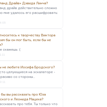
ланд Драйв» Дэвида Линча?
анд драйв действительно сложно
но мне удалось его расшифровать:
4:05
тноситесь к творчеству Виктора
им бы он мог быть, если бы не
я?
е скажешь :(
1:11
вы не любите Иосифа Бродского?
осто целующиеся на эскалаторе -
красиво со стороны...
0:11
 бы вы рассказать про Юза
ского и Леонида Мациха?
ассказать про тебя. Ты только что