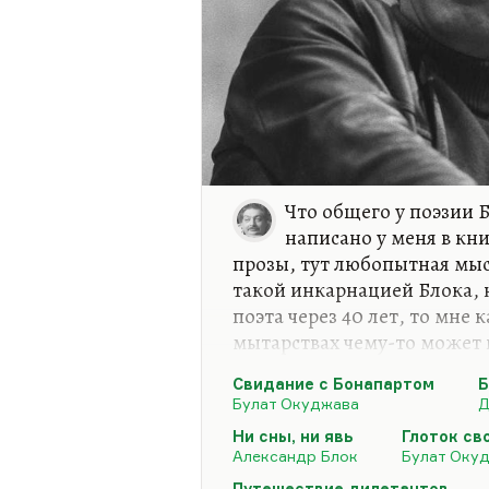
Что общего у поэзии 
написано у меня в кн
прозы, тут любопытная мыс
такой инкарнацией Блока,
поэта через 40 лет, то мне 
мытарствах чему-то может н
У Блока была проблема в то
Свидание с Бонапартом
Б
божественной музыкальност
Булат Окуджава
Д
прозы, о которой говорил П
Ни сны, ни явь
Глоток с
сюжетные вещи. Когда он 
Александр Блок
Булат Оку
биографию (ему не далось «
Путешествие дилетантов