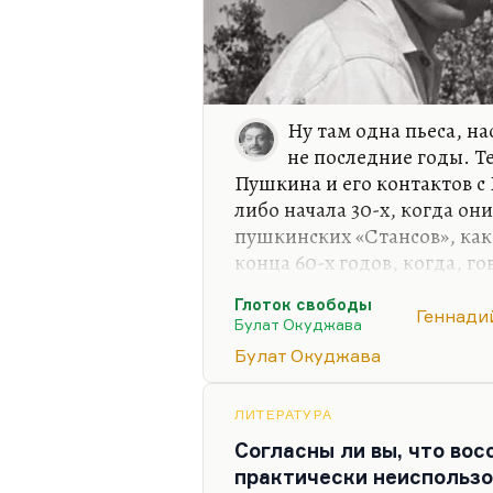
Ну там одна пьеса, на
не последние годы. Т
Пушкина и его контактов с
либо начала 30-х, когда о
пушкинских «Стансов», как
конца 60-х годов, когда, г
«время вдруг переломилось»
Глоток свободы
Пушкине (8-го числа будем
Геннади
Булат Окуджава
его), Шпаликов с пьесой о 
Булат Окуджава
«Глоток свободы» и с роман
взгляд, недооценена, и она
Ленинградском детском те
ЛИТЕРАТУРА
Я не был там, а вот Елена
Согласны ли вы, что во
практически неиспользо