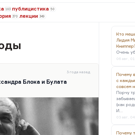
ка
публицистика
103
50
ория
лекции
370
349
Кто меш
Лидия М
боды
Книппер
Очень у
06 авг., 01
3 года назад
Почему в
с кажды
ксандра Блока и Булата
совсем 
Порчу тр
забываеш
(как род
И…
03 авг., 0
Почему 