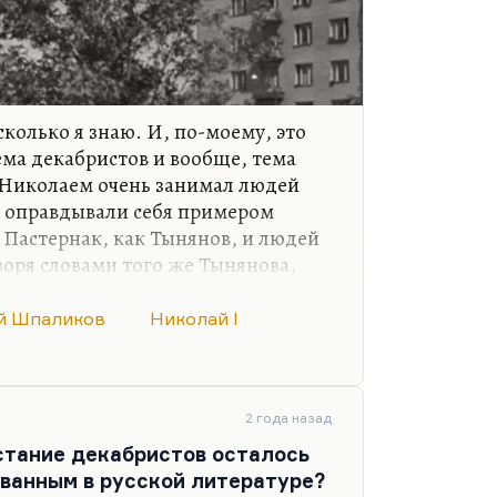
сколько я знаю. И, по-моему, это
ема декабристов и вообще, тема
 Николаем очень занимал людей
ни оправдывали себя примером
 Пастернак, как Тынянов, и людей
оворя словами того же Тынянова,
. Хуциев с его сценарием о
 представлять на книжной ярмарке
й Шпаликов
Николай I
декабристах, Окуджава с пьесой
ом. Кстати говоря, пьеса, на мой
 в тогдашней постановке в
атре была шедевром безусловным.
2 года назад
 Ефимова, наш…
сстание декабристов осталось
ванным в русской литературе?