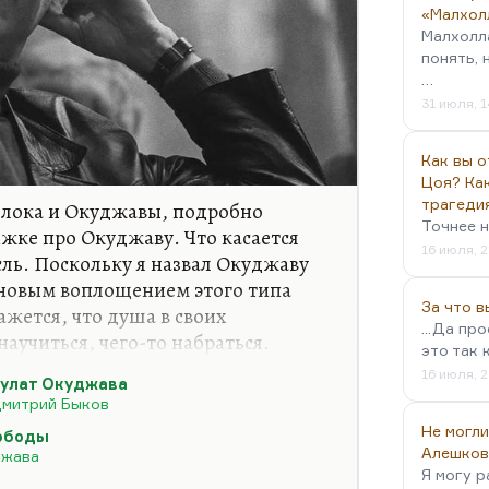
«Малхол
Малхолл
понять, 
…
31 июля, 1
Как вы о
Цоя? Как
трагеди
Блока и Окуджавы, подробно
Точнее н
ижке про Окуджаву. Что касается
16 июля, 2
ль. Поскольку я назвал Окуджаву
 новым воплощением этого типа
За что 
кажется, что душа в своих
...Да пр
аучиться, чего-то набраться.
это так 
м, что при всей своей
16 июля, 2
улат Окуджава
и, при гениальности отрывков его
митрий Быков
астернак, он не умел писать
Не могли
вободы
захотел написать сюжетную
Алешков
джава
Я могу р
Возмездие» в прозе, он решил