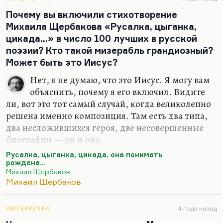
русские авторы-исполнители пишут именно
Почему вы включили стихотворение
песни. Вот Новелла Матвеева —…
Михаила Щербакова «Русалка, цыганка,
цикада…» в число 100 лучших в русской
поэзии? Кто такой мизерабль грандиозный?
Может быть это Иисус?
Нет, я не думаю, что это Иисус. Я могу вам
объяснить, почему я его включил. Видите
ли, вот это тот самый случай, когда великолепно
решена именно композиция. Там есть два типа,
два несложившихся героя, две несовершенные
биографии — он и она.
Как я это понимаю? Две несложившиеся судьбы.
Русалка, цыганка, цикада, она понимать
рождена...
И тем не менее есть надежда, что после
Михаил Щербаков
упоминания о своей и о чужой личной катастрофе
Михаил Щербаков
есть кто-то третий всегда,— кто-то, кому удастся
неожиданно из этих двух судеб извлечь урок. Это
ЛИТЕРАТУРА
4 года назад
довольно частая фигура у Щербакова — кто-то