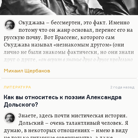
Окуджава – бессмертен, это факт. Именно
потому что он жанр основал, перенес его на
русскую почву. Вот Брассенс, которого сам
Окуджава называл «незнакомым другом» (они
лично не были знакомы фактически, но они знали
друг о друге,
«он верит в знанье друг о друге предельно
крайних двух начал»
)… Я думаю, Окуджаве
Михаил Щербаков
бессмертие гарантировано именно потому, что он
сумел фольклорную амбивалентность,
неоднозначность, загадочность, параллельность
ЛИТЕРАТУРА
2 года назад
развития куплета и рефрена, – он сумел это
Как вы относитесь к поэзии Александра
сделать достоянием русской поэзии. Кто из
Дольского?
нынешних будет бессмертен, кого из нынешних
Знаете, здесь почти мистическая история.
будут читать? Найденко в Одессе, это поэт
Дольский – очень талантливый человек. Я
огромного значения. Я думаю, что большое
думаю, в некоторых отношениях – имею в виду
будущее есть у некоторых…
не только гитарные совершенства, а даже