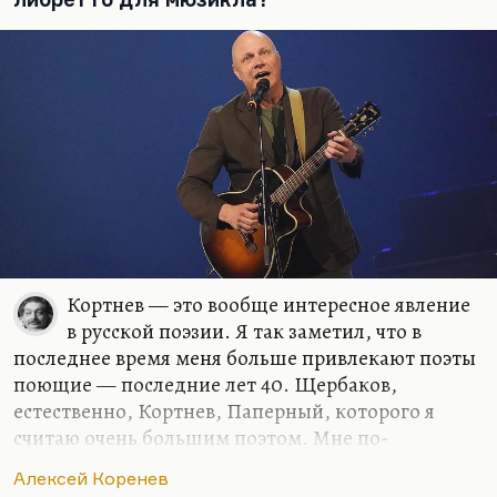
какой-то бесконечно утонченный человек при
мне начал обсценно выражаться.
Я не могу этого…
Кортнев — это вообще интересное явление
в русской поэзии. Я так заметил, что в
последнее время меня больше привлекают поэты
поющие — последние лет 40. Щербаков,
естественно, Кортнев, Паперный, которого я
считаю очень большим поэтом. Мне по-
прежнему люто интересно, что делает Ким. Ну и
Алексей Коренев
Оксимирон — это тоже музыка.