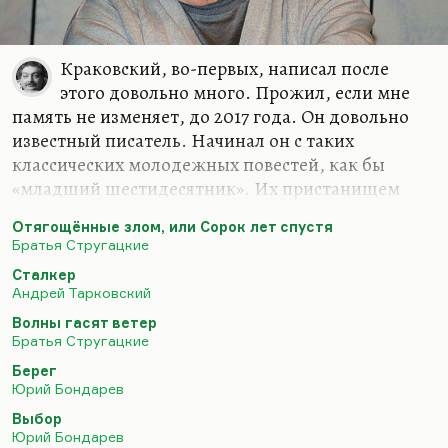
Краковский, во-первых, написал после
этого довольно много. Прожил, если мне
память не изменяет, до 2017 года. Он довольно
известный писатель. Начинал он с таких
классических молодежных повестей, как бы
«младший шестидесятник». Их пристанищем
стала «Юность», которая посильно продолжала
Отягощённые злом, или Сорок лет спустя
аксеновские традиции, но уже без Аксенова. У
Братья Стругацкие
Краковского была экранизированная,
Сталкер
молодежная, очень стебная повесть «Какая у вас
Андрей Тарковский
улыбка». Было несколько повестей для научной
Волны гасят ветер
молодежи. Потом он написал «День творения» –
Братья Стругацкие
роман, который не столько за крамолу, сколько за
Берег
формальную изощренность получил звездюлей в
Юрий Бондарев
советской прессе. Но очень быстро настала
Выбор
Перестройка. Краковский во Владимире жил,…
Юрий Бондарев