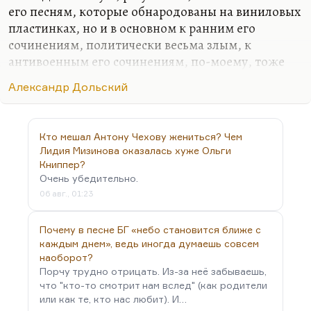
его песням, которые обнародованы на виниловых
пластинках, но и в основном к ранним его
сочинениям, политически весьма злым, к
антивоенным его сочинениям, по-моему, тоже
очень остроумным. И вообще мне кажется, что
Александр Дольский
корни Михаила Щербакова, уж если на то пошло,
скорее в Дольском, нежели в Киме или в
Матвеевой, которых он обычно называет в
Кто мешал Антону Чехову жениться? Чем
качестве любимых предшественников. Мне
Лидия Мизинова оказалась хуже Ольги
кажется, Дольский на него не то чтобы повлиял,
Книппер?
но он работает в сходном направлении. Такое
Очень убедительно.
прохладное совершенство некоторых его
06 авг., 01:23
сочинений — это да. И, конечно, музыкальное
совершенство замечательное. Мне кажется, здесь
Почему в песне БГ «небо становится ближе с
есть некоторое…
каждым днем», ведь иногда думаешь совсем
наоборот?
Порчу трудно отрицать. Из-за неё забываешь,
что "кто-то смотрит нам вслед" (как родители
или как те, кто нас любит). И…