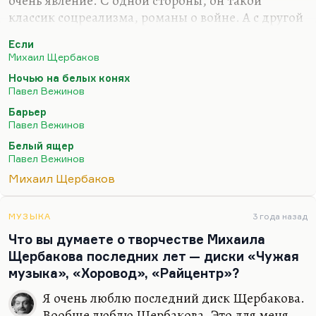
очень явление. С одной стороны, он такой
классик соцреализма, романы о войне. А с другой
стороны — интеллектуал, «Ночью на белых
Если
конях».
Михаил Щербаков
Самая известная его вещь была, конечно,
Ночью на белых конях
«Барьер», благодаря экранизации, в которой
Павел Вежинов
Смоктуновский сыграл замечательно, хотя
Барьер
«Барьер» — не лучшая его проза. А вот Ночью на
Павел Вежинов
белых конях» — знаете, так меня это зажгло в
Белый ящер
свое время, грандиозная повесть. Роман на самом
Павел Вежинов
деле целый. И, конечно, «Белый ящер».
Михаил Щербаков
У меня была статья о Щербакове — «Белый ящер».
Мне кажется, это такой странный пандан к…
МУЗЫКА
3 года назад
Что вы думаете о творчестве Михаила
Щербакова последних лет — диски «Чужая
музыка», «Хоровод», «Райцентр»?
Я очень люблю последний диск Щербакова.
Вообще люблю Щербакова. Это для меня