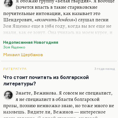
Я обожаю группу «Белая гвардия». Я вообще
(хочется впасть в такие стариковские
поучительные интонации, как называет это
Шендерович,
«включить дембеля»
) слушал песни
Зои Ященко еще в 1984 году, когда вы все еще не
знали, как ее зовут. Она училась на моем курсе, и
нас был такой творческий вечер, это традиция
Недописанная Новогодняя
журфака: первокурсники показывают свои
Зоя Ященко
таланты вечерникам, а вечерники,
Михаил Щербаков
соответственно, им. И вот Зоя Ященко (кстати
говоря, одноклассница другой замечательной
моей подруги Марии Старожицкой, которая
ЛИТЕРАТУРА
3 года назад
сейчас известный киевский режиссер, а тогда
Что стоит почитать из болгарской
была известный киевский журналист) спела
литературы?
«Новогоднюю недописанную», которая сегодня
Знаете, Вежинова. Я совсем не специалист,
— одна из самых известных ее песен. Я один раз
я не специалист в области болгарской
ее…
прозы, поэзию немножко знаю, но тоже много не
назовешь. Видите ли, Вежинов — интересное