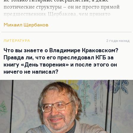
поэтические структуры – он не просто прямой
предшественник Щербакова, чем принято
думать. Если уж Щербаков имеет каких-то
Михаил Щербаков
предшественников (хотя он бесконечно
оригинален), то самая сложность композиции
Дольского и поэтическая его эквилибристика во
ЛИТЕРАТУРА
2 года назад
многом лежат в основе творчества Щербакова.
Что вы знаете о Владимире Краковском?
Думаю, что как раз на пересечении, условно
Правда ли, что его преследовал КГБ за
говоря, экзистенциального отчаяния,
книгу «День творения» и после этого он
экзистенциальной иронии Кима и такой
ничего не написал?
гармонической сложности Дольского и
существует Щербаков.
Но Дольский допустил в жизни одну страшную
ошибку.…