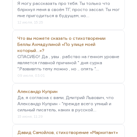
Я могу рассказать про тебя. Ты только что
блркнул меня в своём ТГ, просто зассал. Ты мог
мне пригодиться в будущем, но…
12 июля, 15:25
Что вы можете сказать о стихотворении
Беллы Ахмадулиной «По улице моей
который…»?
СПАСИБО! Да , увы . рабство на генном уровне
является главной причиной " дня сурка
".Развивпть тему можно , но .. опять "…
09 июля, 03:01
Александр Куприн
Да, я согласна с вами, Дмитрий Львович, что
Александр Куприн - "прежде всего умный и
сильный писатель, каких в русской…
15 июня, 11:29
Давид Самойлов, стихотворение «Маркитант»