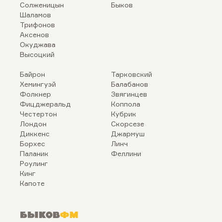
Солженицын
Быков
Шаламов
Трифонов
Аксенов
Окуджава
Высоцкий
Байрон
Тарковский
Хемингуэй
Балабанов
Фолкнер
Звягинцев
Фицджеральд
Коппола
Честертон
Кубрик
Лондон
Скорсезе
Диккенс
Джармуш
Борхес
Линч
Паланик
Феллини
Роулинг
Кинг
Капоте
Быков
ФМ