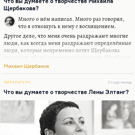
Что вы думаете о творчестве Михаила
невзрачный, незаметный, кто тем не менее собой
Щербакова?
оправдает нашу жизнь. Это есть у него и в
замечательной песне «Природа не терпит
Много о нём написал. Много раз говорил,
пустоты», где вот это: «Изгнав меня, натура
что я отношусь к нему с восхищением.
выполнит кульбит».…
Другое дело, что меня очень раздражают многие
люди, как всегда меня раздражают определённые
люди, которые непременно хотят Щербакова
столкнуть лбами со всеми остальными. Щербаков
— представитель мощной традиции. В русле этой
Михаил Щербаков
традиции он существует, с контекстом очень
плотно взаимодействует. И мне кажется, что
ЛИТЕРАТУРА
2 года назад
пытаться сделать из него гордого одиночку,
Что вы думаете о творчестве Лены Элтанг?
отрицающего всех современников — это
примерно то же, что сделать имперского поэта из
Бродского. То есть, грубо говоря, это поведение
неумных фанатов, которые сейчас, разумеется, и
эту реплику широко растиражируют, и долго
будут её обсуждать и обсасывать,…