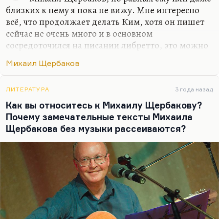
близких к нему я пока не вижу. Мне интересно
всё, что продолжает делать Ким, хотя он пишет
сейчас не очень много и в основном
сосредоточился на писании либретто, это можно
понять. Я пока ещё не встретил за довольно
Михаил Щербаков
долгое время ни одного автора, у которого был
бы собственный голос. Действительно, петь тоже
можно не во всякое время.
ЛИТЕРАТУРА
3 года назад
Как вы относитесь к Михаилу Щербакову?
Понимаете, очень много людей говорят:
«А что
Почему замечательные тексты Михаила
вас не устраивает в текущем моменте?»
Ну, очень
Щербакова без музыки рассеиваются?
трудно предъявить вам какие-то чудовищные или
недостаточно чудовищные, но печальные итоги.
Начинаешь говорить о каких-то символических
вещах — и тут же тебя упрекают в том, что ты из…