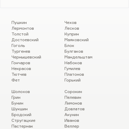
Пушкин
Чехов
Лермонтов
Лесков
Толстой
Куприн
Достоевский
Маяковский
Гоголь
Блок
Тургенев
Булгаков
Чернышевский
Мандельштам
Гончаров
Набоков
Некрасов
Гумилев
Тютчев
Платонов
Фет
Горький
Шолохов
Сорокин
Грин
Пелевин
Бунин
Лимонов
Шукшин
Довлатов
Бродский
Акунин
Стругацкие
Иванов
Пастернак
Веллер