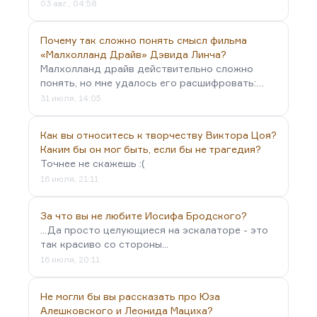
03 авг., 04:58
Почему так сложно понять смысл фильма
«Малхолланд Драйв» Дэвида Линча?
Малхолланд драйв действительно сложно
понять, но мне удалось его расшифровать:…
31 июля, 14:05
Как вы относитесь к творчеству Виктора Цоя?
Каким бы он мог быть, если бы не трагедия?
Точнее не скажешь :(
16 июля, 21:11
За что вы не любите Иосифа Бродского?
...Да просто целующиеся на эскалаторе - это
так красиво со стороны...
16 июля, 20:11
Не могли бы вы рассказать про Юза
Алешковского и Леонида Мациха?