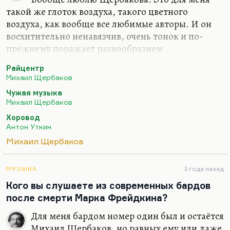
такой же глоток воздуха, такого цветного
воздуха, как вообще все любимые авторы. И он
восхитительно ненавязчив, очень тонок и по-
прежнему поражает разнообразием
художественных средств. Но именно вот в этих
Райцентр
последних дисках ничего принципиально нового
Михаил Щербаков
я не вижу. Это тот Щербаков, которого я люблю и
Чужая музыка
о котором я писал довольно много. Практически
Михаил Щербаков
все, что было о нем написано в нулевые годы, оно
Хоровод
сохраняет свою актуальность. Когда появится
Антон Уткин
какое-то принципиально новое качество, новая
Михаил Щербаков
манера, новая лексика, новая тематика, тогда об
этом можно будет говорить. Пока, на мой взгляд,
это продолжение лучших щербаковских…
МУЗЫКА
3 года назад
Кого вы слушаете из современных бардов
после смерти Марка Фрейдкина?
Для меня бардом номер один был и остаётся
Михаил Щербаков, но равных ему или даже