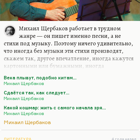
Михаил Щербаков работает в трудном
жанре — он пишет именно песни, а не
стихи под музыку. Поэтому ничего удивительно,
что иногда без музыки эти стихи производят,
скажем так, другое впечатление, иногда кажутся
картонными или бумажными, иногда
рассыпаются. Но они и должны казаться без
Века плывут, подобно китам...
музыки как бы камнями, вытащенными из воды.
Михаил Щербаков
Они всё равно остаются поэтически невероятно
Сдаётся так, как следует…
виртуозными. Но мелодия — душа музыки. И
Михаил Щербаков
когда они омузыкалены, то в них появляется и
Какой кошмар: жить с самого начала зря…
второй смысл, и одухотворённость, и
Михаил Щербаков
определённый конфликт музыки и текста.
Михаил Щербаков
Конечно, написать песню гораздо труднее, чем
написать стихи на музыку. Очень немногие
ЛИТЕРАТУРА
4 года назад