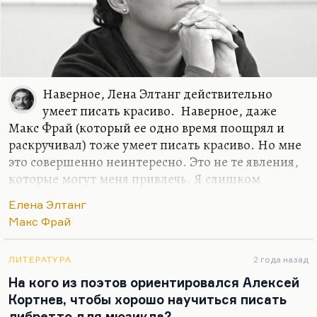
Наверное, Лена Элтанг действительно
умеет писать красиво. Наверное, даже
Макс Фрай (который ее одно время поощрял и
раскручивал) тоже умеет писать красиво. Но мне
это совершенно неинтересно. Это не те явления,
которые могут меня привлечь. Я слишком
хорошо понимаю, как это сделано. Это как сидеть
Елена Элтанг
на веранде под дождем и окунать в красное вино
Макс Фрай
хороший бисквит, кутаясь в плед. Практически
все, что пишет Элтанг, и все, что пишет Фрай,
проходит у меня по разряду пошлятины. При
ЛИТЕРАТУРА
2 года назад
этом пошлятина эта интеллектуальная,
На кого из поэтов ориентировался Алексей
утонченная, но в подоснове ее я все равно
Кортнев, чтобы хорошо научиться писать
чувствую какую-то грубую материю, как если бы
либретто для мюзикла?