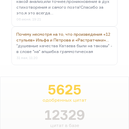
какой анализ,или точнее,проникновение в дух
стихотворения и самого поэта!Спасибо за
это,я это всегда…
06 июня, 19:21
Почему несмотря на то, что произведения «12
стульев» Ильфа и Петрова и «Растратчики»…
"душевные качества Катаева были на таковы" -
в слове "на" апшибка граммотическая
31 мая, 11:20
5625
одобренных цитат
12329
цитат в базе