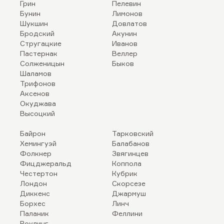
Грин
Пелевин
Бунин
Лимонов
Шукшин
Довлатов
Бродский
Акунин
Стругацкие
Иванов
Пастернак
Веллер
Солженицын
Быков
Шаламов
Трифонов
Аксенов
Окуджава
Высоцкий
Байрон
Тарковский
Хемингуэй
Балабанов
Фолкнер
Звягинцев
Фицджеральд
Коппола
Честертон
Кубрик
Лондон
Скорсезе
Диккенс
Джармуш
Борхес
Линч
Паланик
Феллини
Роулинг