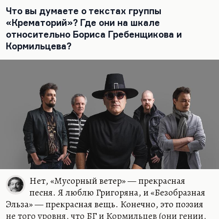
пытаться сделать из него гордого одиночку,
Что вы думаете о текстах группы
отрицающего всех современников — это
«Крематорий»? Где они на шкале
примерно то же, что сделать имперского поэта из
относительно Бориса Гребенщикова и
Бродского. То есть, грубо говоря, это поведение
Кормильцева?
неумных фанатов, которые сейчас, разумеется, и
эту реплику широко растиражируют, и долго
будут её обсуждать и обсасывать,…
Нет, «Мусорный ветер» — прекрасная
песня. Я люблю Григоряна, и «Безобразная
Эльза» — прекрасная вещь. Конечно, это поэзия
не того уровня, что БГ и Кормильцев (они гении,