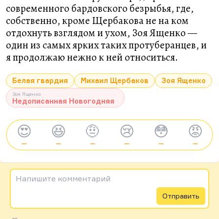
современного бардовского безрыбья, где,
собственно, кроме Щербакова не на ком
отдохнуть взглядом и ухом, Зоя Ященко —
один из самых ярких таких протуберанцев, и
я продолжаю нежно к ней относиться.
Белая гвардия
Михаил Щербаков
Зоя Ященко
Зоя Ященко
Недописанная Новогодняя
😍
😆
🤨
😢
😳
😡
—
—
—
—
—
—
Напишите комментарий
Отправить