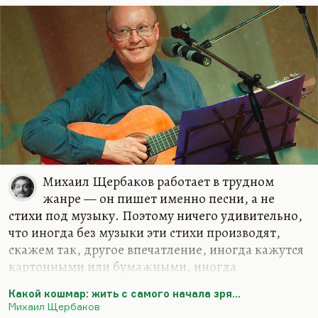
вещах — и тут же тебя упрекают в том, что ты из…
Михаил Щербаков работает в трудном
жанре — он пишет именно песни, а не
стихи под музыку. Поэтому ничего удивительно,
что иногда без музыки эти стихи производят,
скажем так, другое впечатление, иногда кажутся
картонными или бумажными, иногда
рассыпаются. Но они и должны казаться без
Какой кошмар: жить с самого начала зря…
музыки как бы камнями, вытащенными из воды.
Михаил Щербаков
Они всё равно остаются поэтически невероятно