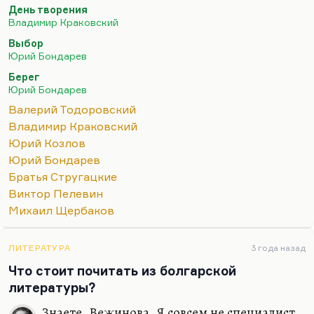
День творения
формальную изощренность получил звездюлей в
Владимир Краковский
советской прессе. Но очень быстро настала
Выбор
Перестройка. Краковский во Владимире жил,…
Юрий Бондарев
Берег
Юрий Бондарев
Валерий Тодоровский
Владимир Краковский
Юрий Козлов
Юрий Бондарев
Братья Стругацкие
Виктор Пелевин
Михаил Щербаков
ЛИТЕРАТУРА
3 года назад
Что стоит почитать из болгарской
литературы?
Знаете, Вежинова. Я совсем не специалист,