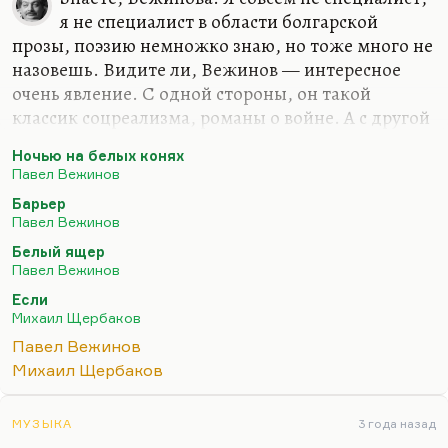
я не специалист в области болгарской
прозы, поэзию немножко знаю, но тоже много не
назовешь. Видите ли, Вежинов — интересное
очень явление. С одной стороны, он такой
классик соцреализма, романы о войне. А с другой
стороны — интеллектуал, «Ночью на белых
Ночью на белых конях
конях».
Павел Вежинов
Самая известная его вещь была, конечно,
Барьер
«Барьер», благодаря экранизации, в которой
Павел Вежинов
Смоктуновский сыграл замечательно, хотя
Белый ящер
«Барьер» — не лучшая его проза. А вот Ночью на
Павел Вежинов
белых конях» — знаете, так меня это зажгло в
Если
свое время, грандиозная повесть. Роман на самом
Михаил Щербаков
деле целый. И, конечно, «Белый ящер».
Павел Вежинов
У меня была статья о Щербакове — «Белый ящер».
Михаил Щербаков
Мне кажется, это такой странный пандан к…
МУЗЫКА
3 года назад