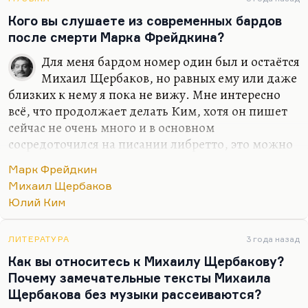
это продолжение лучших щербаковских…
Кого вы слушаете из современных бардов
после смерти Марка Фрейдкина?
Для меня бардом номер один был и остаётся
Михаил Щербаков, но равных ему или даже
близких к нему я пока не вижу. Мне интересно
всё, что продолжает делать Ким, хотя он пишет
сейчас не очень много и в основном
сосредоточился на писании либретто, это можно
понять. Я пока ещё не встретил за довольно
Марк Фрейдкин
долгое время ни одного автора, у которого был
Михаил Щербаков
бы собственный голос. Действительно, петь тоже
Юлий Ким
можно не во всякое время.
Понимаете, очень много людей говорят:
«А что
ЛИТЕРАТУРА
3 года назад
вас не устраивает в текущем моменте?»
Ну, очень
Как вы относитесь к Михаилу Щербакову?
трудно предъявить вам какие-то чудовищные или
Почему замечательные тексты Михаила
недостаточно чудовищные, но печальные итоги.
Щербакова без музыки рассеиваются?
Начинаешь говорить о каких-то символических