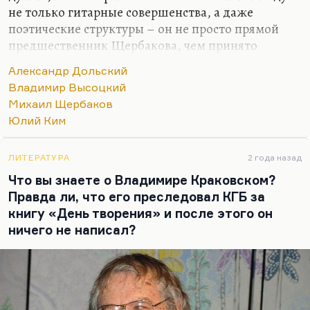
не только гитарные совершенства, а даже
поэтические структуры – он не просто прямой
предшественник Щербакова, чем принято
думать. Если уж Щербаков имеет каких-то
Александр Дольский
предшественников (хотя он бесконечно
Владимир Высоцкий
оригинален), то самая сложность композиции
Михаил Щербаков
Дольского и поэтическая его эквилибристика во
Юлий Ким
многом лежат в основе творчества Щербакова.
Думаю, что как раз на пересечении, условно
говоря, экзистенциального отчаяния,
ЛИТЕРАТУРА
2 года назад
экзистенциальной иронии Кима и такой
Что вы знаете о Владимире Краковском?
гармонической сложности Дольского и
Правда ли, что его преследовал КГБ за
существует Щербаков.
книгу «День творения» и после этого он
ничего не написал?
Но Дольский допустил в жизни одну страшную
ошибку.…