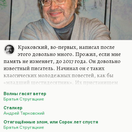
Краковский, во-первых, написал после
этого довольно много. Прожил, если мне
память не изменяет, до 2017 года. Он довольно
известный писатель. Начинал он с таких
классических молодежных повестей, как бы
«младший шестидесятник». Их пристанищем
стала «Юность», которая посильно продолжала
Волны гасят ветер
аксеновские традиции, но уже без Аксенова. У
Братья Стругацкие
Краковского была экранизированная,
Сталкер
молодежная, очень стебная повесть «Какая у вас
Андрей Тарковский
улыбка». Было несколько повестей для научной
Отягощённые злом, или Сорок лет спустя
молодежи. Потом он написал «День творения» –
Братья Стругацкие
роман, который не столько за крамолу, сколько за