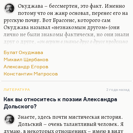
Окуджава – бессмертен, это факт. Именно
потому что он жанр основал, перенес его на
русскую почву. Вот Брассенс, которого сам
Окуджава называл «незнакомым другом» (они
лично не были знакомы фактически, но они знали
друг о друге,
«он верит в знанье друг о друге предельно
крайних двух начал»
)… Я думаю, Окуджаве
Булат Окуджава
бессмертие гарантировано именно потому, что он
Михаил Щербаков
сумел фольклорную амбивалентность,
Александр Егоров
неоднозначность, загадочность, параллельность
Константин Матросов
развития куплета и рефрена, – он сумел это
сделать достоянием русской поэзии. Кто из
нынешних будет бессмертен, кого из нынешних
ЛИТЕРАТУРА
2 года назад
будут читать? Найденко в Одессе, это поэт
Как вы относитесь к поэзии Александра
огромного значения. Я думаю, что большое
Дольского?
будущее есть у некоторых…
Знаете, здесь почти мистическая история.
Дольский – очень талантливый человек. Я
думаю, в некоторых отношениях – имею в виду