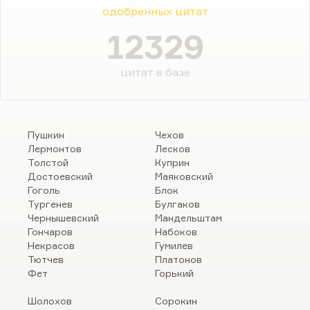
одобренных цитат
12329
цитат в базе
Пушкин
Чехов
Лермонтов
Лесков
Толстой
Куприн
Достоевский
Маяковский
Гоголь
Блок
Тургенев
Булгаков
Чернышевский
Мандельштам
Гончаров
Набоков
Некрасов
Гумилев
Тютчев
Платонов
Фет
Горький
Шолохов
Сорокин