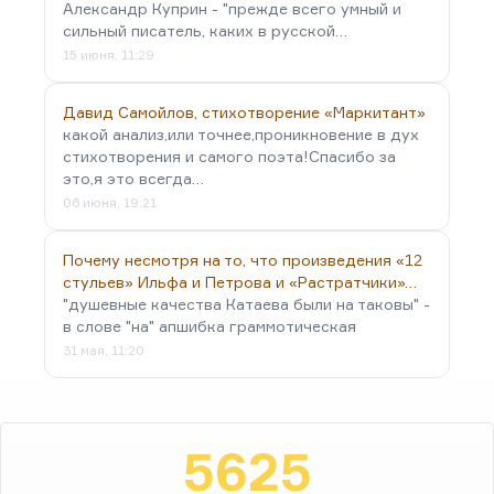
Александр Куприн - "прежде всего умный и
сильный писатель, каких в русской…
15 июня, 11:29
Давид Самойлов, стихотворение «Маркитант»
какой анализ,или точнее,проникновение в дух
стихотворения и самого поэта!Спасибо за
это,я это всегда…
06 июня, 19:21
Почему несмотря на то, что произведения «12
стульев» Ильфа и Петрова и «Растратчики»…
"душевные качества Катаева были на таковы" -
в слове "на" апшибка граммотическая
31 мая, 11:20
5625