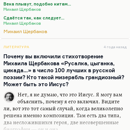
Века плывут, подобно китам...
виртуозными. Но мелодия — душа музыки. И
Михаил Щербаков
когда они омузыкалены, то в них появляется и
Сдаётся так, как следует…
второй смысл, и одухотворённость, и
Михаил Щербаков
определённый конфликт музыки и текста.
Михаил Щербаков
Конечно, написать песню гораздо труднее, чем
написать стихи на музыку. Очень немногие
ЛИТЕРАТУРА
4 года назад
русские авторы-исполнители пишут именно
Почему вы включили стихотворение
песни. Вот Новелла Матвеева —…
Михаила Щербакова «Русалка, цыганка,
цикада…» в число 100 лучших в русской
поэзии? Кто такой мизерабль грандиозный?
Может быть это Иисус?
Нет, я не думаю, что это Иисус. Я могу вам
объяснить, почему я его включил. Видите
ли, вот это тот самый случай, когда великолепно
решена именно композиция. Там есть два типа,
два несложившихся героя, две несовершенные
биографии — он и она.