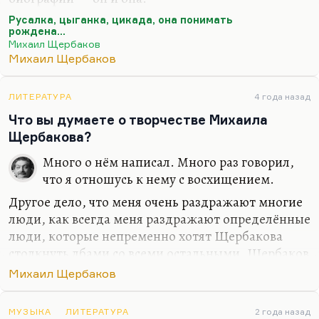
Как я это понимаю? Две несложившиеся судьбы.
Русалка, цыганка, цикада, она понимать
рождена...
И тем не менее есть надежда, что после
Михаил Щербаков
упоминания о своей и о чужой личной катастрофе
Михаил Щербаков
есть кто-то третий всегда,— кто-то, кому удастся
неожиданно из этих двух судеб извлечь урок. Это
ЛИТЕРАТУРА
4 года назад
довольно частая фигура у Щербакова — кто-то
Что вы думаете о творчестве Михаила
невзрачный, незаметный, кто тем не менее собой
Щербакова?
оправдает нашу жизнь. Это есть у него и в
замечательной песне «Природа не терпит
Много о нём написал. Много раз говорил,
пустоты», где вот это: «Изгнав меня, натура
что я отношусь к нему с восхищением.
выполнит кульбит».…
Другое дело, что меня очень раздражают многие
люди, как всегда меня раздражают определённые
люди, которые непременно хотят Щербакова
столкнуть лбами со всеми остальными. Щербаков
— представитель мощной традиции. В русле этой
Михаил Щербаков
традиции он существует, с контекстом очень
плотно взаимодействует. И мне кажется, что
МУЗЫКА
ЛИТЕРАТУРА
2 года назад