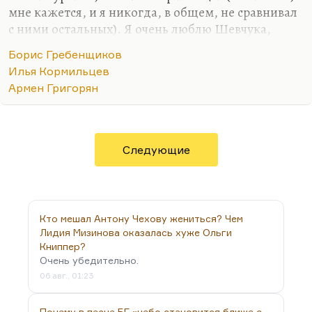
мне кажется, и я никогда, в общем, не сравнивал
с ними остальных). Я очень люблю Шевчука,
например, я очень люблю многие сочинения
Борис Гребенщиков
Кортнева, но для меня БГ и Кормильцев —
Илья Кормильцев
существа из другого жанра, из другой поэзии. Это
Армен Григорян
что-то космическое, что-то из области
откровений. Григорян — замечательный,
крепкий профессионал и выдающийся музыкант.
Следующие
Кто мешал Антону Чехову жениться? Чем
Лидия Мизинова оказалась хуже Ольги
Книппер?
Очень убедительно.
06 авг., 01:23
Почему в песне БГ «небо становится ближе с