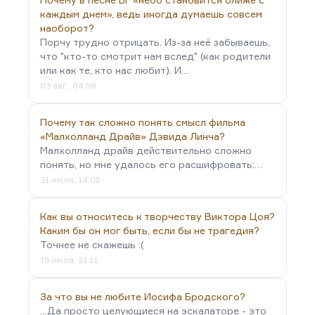
каждым днем», ведь иногда думаешь совсем
наоборот?
Порчу трудно отрицать. Из-за неё забываешь,
что "кто-то смотрит нам вслед" (как родители
или как те, кто нас любит). И…
03 авг., 04:58
Почему так сложно понять смысл фильма
«Малхолланд Драйв» Дэвида Линча?
Малхолланд драйв действительно сложно
понять, но мне удалось его расшифровать:…
31 июля, 14:05
Как вы относитесь к творчеству Виктора Цоя?
Каким бы он мог быть, если бы не трагедия?
Точнее не скажешь :(
16 июля, 21:11
За что вы не любите Иосифа Бродского?
...Да просто целующиеся на эскалаторе - это