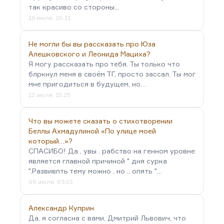
так красиво со стороны...
16 июля, 20:11
Не могли бы вы рассказать про Юза
Алешковского и Леонида Мациха?
Я могу рассказать про тебя. Ты только что
блркнул меня в своём ТГ, просто зассал. Ты мог
мне пригодиться в будущем, но…
12 июля, 15:25
Что вы можете сказать о стихотворении
Беллы Ахмадулиной «По улице моей
который…»?
СПАСИБО! Да , увы . рабство на генном уровне
является главной причиной " дня сурка
".Развивпть тему можно , но .. опять "…
09 июля, 03:01
Александр Куприн
Да, я согласна с вами, Дмитрий Львович, что