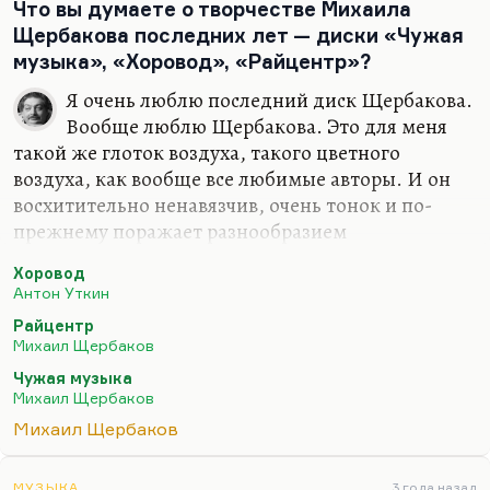
Что вы думаете о творчестве Михаила
Щербакова последних лет — диски «Чужая
музыка», «Хоровод», «Райцентр»?
Я очень люблю последний диск Щербакова.
Вообще люблю Щербакова. Это для меня
такой же глоток воздуха, такого цветного
воздуха, как вообще все любимые авторы. И он
восхитительно ненавязчив, очень тонок и по-
прежнему поражает разнообразием
художественных средств. Но именно вот в этих
Хоровод
последних дисках ничего принципиально нового
Антон Уткин
я не вижу. Это тот Щербаков, которого я люблю и
Райцентр
о котором я писал довольно много. Практически
Михаил Щербаков
все, что было о нем написано в нулевые годы, оно
Чужая музыка
сохраняет свою актуальность. Когда появится
Михаил Щербаков
какое-то принципиально новое качество, новая
Михаил Щербаков
манера, новая лексика, новая тематика, тогда об
этом можно будет говорить. Пока, на мой взгляд,
МУЗЫКА
3 года назад