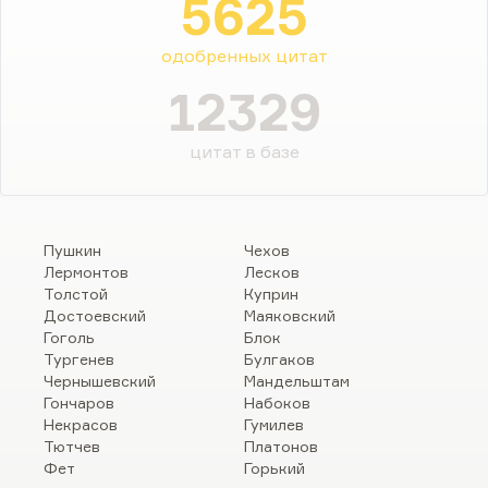
5625
одобренных цитат
12329
цитат в базе
Пушкин
Чехов
Лермонтов
Лесков
Толстой
Куприн
Достоевский
Маяковский
Гоголь
Блок
Тургенев
Булгаков
Чернышевский
Мандельштам
Гончаров
Набоков
Некрасов
Гумилев
Тютчев
Платонов
Фет
Горький