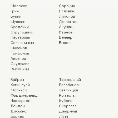
Шолохов
Сорокин
Грин
Пелевин
Бунин
Лимонов
Шукшин
Довлатов
Бродский
Акунин
Стругацкие
Иванов
Пастернак
Веллер
Солженицын
Быков
Шаламов
Трифонов
Аксенов
Окуджава
Высоцкий
Байрон
Тарковский
Хемингуэй
Балабанов
Фолкнер
Звягинцев
Фицджеральд
Коппола
Честертон
Кубрик
Лондон
Скорсезе
Диккенс
Джармуш
Борхес
Линч