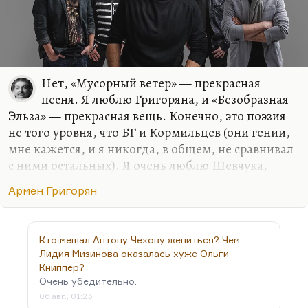
Нет, «Мусорный ветер» — прекрасная
песня. Я люблю Григоряна, и «Безобразная
Эльза» — прекрасная вещь. Конечно, это поэзия
не того уровня, что БГ и Кормильцев (они гении,
мне кажется, и я никогда, в общем, не сравнивал
с ними остальных). Я очень люблю Шевчука,
например, я очень люблю многие сочинения
Армен Григорян
Кортнева, но для меня БГ и Кормильцев —
существа из другого жанра, из другой поэзии. Это
что-то космическое, что-то из области
Кто мешал Антону Чехову жениться? Чем
откровений. Григорян — замечательный,
Лидия Мизинова оказалась хуже Ольги
крепкий профессионал и выдающийся музыкант.
Книппер?
Очень убедительно.
06 авг., 01:23