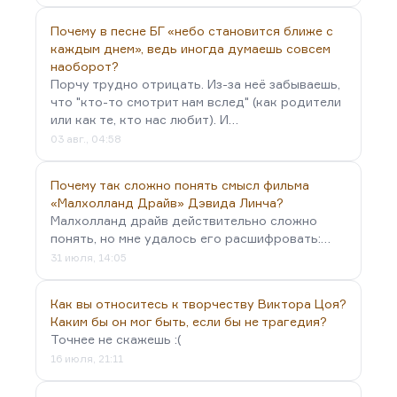
Почему в песне БГ «небо становится ближе с
каждым днем», ведь иногда думаешь совсем
наоборот?
Порчу трудно отрицать. Из-за неё забываешь,
что "кто-то смотрит нам вслед" (как родители
или как те, кто нас любит). И…
03 авг., 04:58
Почему так сложно понять смысл фильма
«Малхолланд Драйв» Дэвида Линча?
Малхолланд драйв действительно сложно
понять, но мне удалось его расшифровать:…
31 июля, 14:05
Как вы относитесь к творчеству Виктора Цоя?
Каким бы он мог быть, если бы не трагедия?
Точнее не скажешь :(
16 июля, 21:11