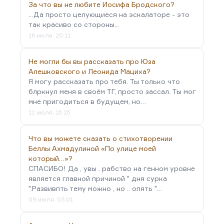
За что вы не любите Иосифа Бродского?
...Да просто целующиеся на эскалаторе - это
так красиво со стороны...
16 июля, 20:11
Не могли бы вы рассказать про Юза
Алешковского и Леонида Мациха?
Я могу рассказать про тебя. Ты только что
блркнул меня в своём ТГ, просто зассал. Ты мог
мне пригодиться в будущем, но…
12 июля, 15:25
Что вы можете сказать о стихотворении
Беллы Ахмадулиной «По улице моей
который…»?
СПАСИБО! Да , увы . рабство на генном уровне
является главной причиной " дня сурка
".Развивпть тему можно , но .. опять "…
09 июля, 03:01