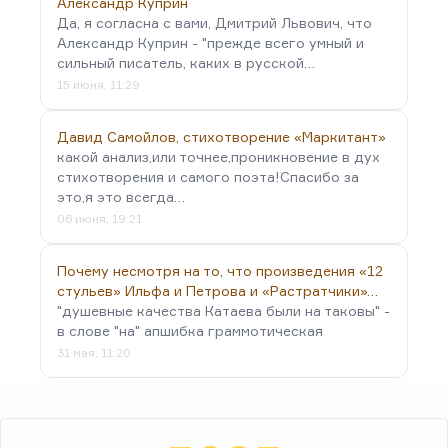
Александр Куприн
Да, я согласна с вами, Дмитрий Львович, что
Александр Куприн - "прежде всего умный и
сильный писатель, каких в русской…
15 июня, 11:29
Давид Самойлов, стихотворение «Маркитант»
какой анализ,или точнее,проникновение в дух
стихотворения и самого поэта!Спасибо за
это,я это всегда…
06 июня, 19:21
Почему несмотря на то, что произведения «12
стульев» Ильфа и Петрова и «Растратчики»…
"душевные качества Катаева были на таковы" -
в слове "на" апшибка граммотическая
31 мая, 11:20