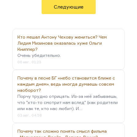
произошел поворот в правительстве, а вот Козлов
Следующие
взял и написал очень резкую и язвительную
статью «Не могу молчать».
Я знал его как очень сильного публициста. Он
замечательно писал,…
Кто мешал Антону Чехову жениться? Чем
Лидия Мизинова оказалась хуже Ольги
Книппер?
Очень убедительно.
06 авг., 01:23
Почему в песне БГ «небо становится ближе с
каждым днем», ведь иногда думаешь совсем
наоборот?
Порчу трудно отрицать. Из-за неё забываешь,
что "кто-то смотрит нам вслед" (как родители
или как те, кто нас любит). И…
03 авг., 04:58
Почему так сложно понять смысл фильма