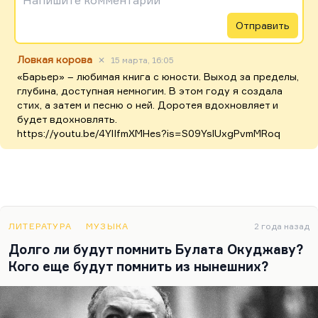
Напишите комментарий
Отправить
Ловкая корова
✕
15 марта, 16:05
«Барьер» – любимая книга с юности. Выход за пределы,
глубина, доступная немногим. В этом году я создала
стих, а затем и песню о ней. Доротея вдохновляет и
будет вдохновлять.
https://youtu.be/4YlIfmXMHes?is=S09YslUxgPvmMRoq
ЛИТЕРАТУРА
МУЗЫКА
2 года назад
Долго ли будут помнить Булата Окуджаву?
Кого еще будут помнить из нынешних?