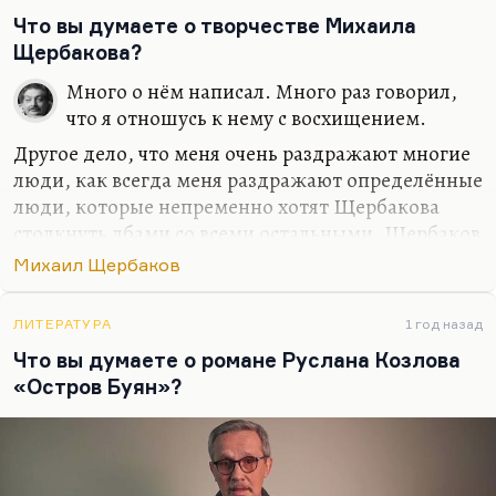
довольно частая фигура у Щербакова — кто-то
Что вы думаете о творчестве Михаила
невзрачный, незаметный, кто тем не менее собой
Щербакова?
оправдает нашу жизнь. Это есть у него и в
замечательной песне «Природа не терпит
Много о нём написал. Много раз говорил,
пустоты», где вот это: «Изгнав меня, натура
что я отношусь к нему с восхищением.
выполнит кульбит».…
Другое дело, что меня очень раздражают многие
люди, как всегда меня раздражают определённые
люди, которые непременно хотят Щербакова
столкнуть лбами со всеми остальными. Щербаков
— представитель мощной традиции. В русле этой
Михаил Щербаков
традиции он существует, с контекстом очень
плотно взаимодействует. И мне кажется, что
ЛИТЕРАТУРА
1 год назад
пытаться сделать из него гордого одиночку,
Что вы думаете о романе Руслана Козлова
отрицающего всех современников — это
«Остров Буян»?
примерно то же, что сделать имперского поэта из
Бродского. То есть, грубо говоря, это поведение
неумных фанатов, которые сейчас, разумеется, и
эту реплику широко растиражируют, и долго