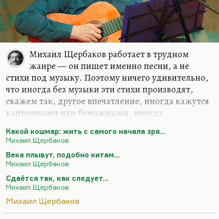
Михаил Щербаков работает в трудном
жанре — он пишет именно песни, а не
стихи под музыку. Поэтому ничего удивительно,
что иногда без музыки эти стихи производят,
скажем так, другое впечатление, иногда кажутся
картонными или бумажными, иногда
рассыпаются. Но они и должны казаться без
Какой кошмар: жить с самого начала зря…
музыки как бы камнями, вытащенными из воды.
Михаил Щербаков
Они всё равно остаются поэтически невероятно
Века плывут, подобно китам...
виртуозными. Но мелодия — душа музыки. И
Михаил Щербаков
когда они омузыкалены, то в них появляется и
Сдаётся так, как следует…
второй смысл, и одухотворённость, и
Михаил Щербаков
определённый конфликт музыки и текста.
Михаил Щербаков
Конечно, написать песню гораздо труднее, чем