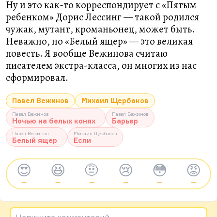
Ну и это как-то корреспондирует с «Пятым
ребенком» Дорис Лессинг — такой родился
чужак, мутант, кроманьонец, может быть.
Неважно, но «Белый ящер» — это великая
повесть. Я вообще Вежинова считаю
писателем экстра-класса, он многих из нас
сформировал.
Павел Вежинов
Михаил Щербаков
Павел Вежинов
Павел Вежинов
Ночью на белых конях
Барьер
Павел Вежинов
Михаил Щербаков
Белый ящер
Если
😍
😆
🤨
😢
😳
😡
—
—
—
—
—
—