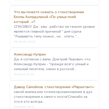
Что вы можете сказать о стихотворении
Беллы Ахмадулиной «По улице моей
который…»?
СПАСИБО! Да , увы . рабство на генном уровне
является главной причиной " дня сурка
".Развивпть тему можно , но .. опять "…
09 июля, 03:01
Александр Куприн
Да, я согласна с вами, Дмитрий Львович, что
Александр Куприн - "прежде всего умный и
сильный писатель, каких в русской…
15 июня, 11:29
Давид Самойлов, стихотворение «Маркитант»
какой анализ,или точнее,проникновение в дух
стихотворения и самого поэта!Спасибо за
это,я это всегда…
06 июня, 19:21