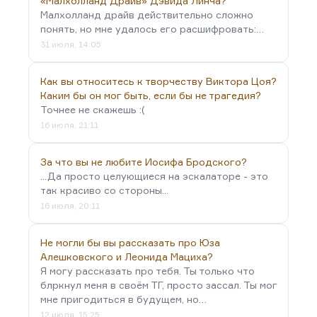
«Малхолланд Драйв» Дэвида Линча?
Малхолланд драйв действительно сложно
понять, но мне удалось его расшифровать:…
31 июля, 14:05
Как вы относитесь к творчеству Виктора Цоя?
Каким бы он мог быть, если бы не трагедия?
Точнее не скажешь :(
16 июля, 21:11
За что вы не любите Иосифа Бродского?
...Да просто целующиеся на эскалаторе - это
так красиво со стороны...
16 июля, 20:11
Не могли бы вы рассказать про Юза
Алешковского и Леонида Мациха?
Я могу рассказать про тебя. Ты только что
блркнул меня в своём ТГ, просто зассал. Ты мог
мне пригодиться в будущем, но…
12 июля, 15:25