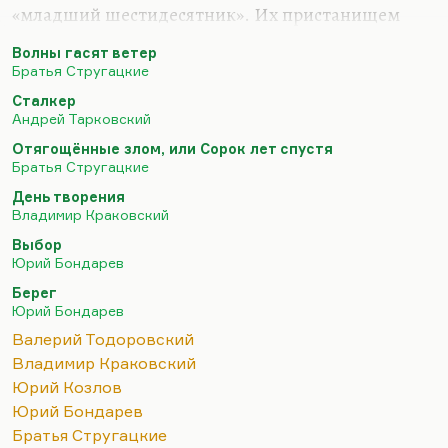
«младший шестидесятник». Их пристанищем
стала «Юность», которая посильно продолжала
Волны гасят ветер
аксеновские традиции, но уже без Аксенова. У
Братья Стругацкие
Краковского была экранизированная,
Сталкер
молодежная, очень стебная повесть «Какая у вас
Андрей Тарковский
улыбка». Было несколько повестей для научной
Отягощённые злом, или Сорок лет спустя
молодежи. Потом он написал «День творения» –
Братья Стругацкие
роман, который не столько за крамолу, сколько за
День творения
формальную изощренность получил звездюлей в
Владимир Краковский
советской прессе. Но очень быстро настала
Выбор
Перестройка. Краковский во Владимире жил,…
Юрий Бондарев
Берег
Юрий Бондарев
Валерий Тодоровский
Владимир Краковский
Юрий Козлов
Юрий Бондарев
Братья Стругацкие