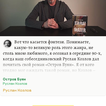
будут её обсуждать и обсасывать,…
Вот что касается фэнтези. Понимаете,
какую-то великую роль этого жанра, не
столь мною любимого, я осознал в середине 90-х,
когда наш собеседниковский Руслан Козлов дал
почитать свой роман «Остров Буян». Я от кого
угодно мог ожидать такой роман, но Козлов –
известный политический журналист, он
Остров Буян
редактировал «Смену» ленинградскую, он автор
Руслан Козлов
первой публикации о «Митьках», он и открыл их
Руслан Козлов
как течение. Он был автором первого ответа
Нине Андреевой на «Не могу поступиться
принципами». Когда все замерли, думая, что это