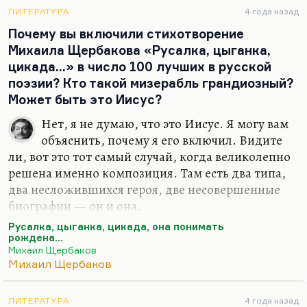
написать стихи на музыку. Очень немногие
ЛИТЕРАТУРА
4 года назад
русские авторы-исполнители пишут именно
Почему вы включили стихотворение
песни. Вот Новелла Матвеева —…
Михаила Щербакова «Русалка, цыганка,
цикада…» в число 100 лучших в русской
поэзии? Кто такой мизерабль грандиозный?
Может быть это Иисус?
Нет, я не думаю, что это Иисус. Я могу вам
объяснить, почему я его включил. Видите
ли, вот это тот самый случай, когда великолепно
решена именно композиция. Там есть два типа,
два несложившихся героя, две несовершенные
биографии — он и она.
Как я это понимаю? Две несложившиеся судьбы.
Русалка, цыганка, цикада, она понимать
рождена...
И тем не менее есть надежда, что после
Михаил Щербаков
упоминания о своей и о чужой личной катастрофе
Михаил Щербаков
есть кто-то третий всегда,— кто-то, кому удастся
неожиданно из этих двух судеб извлечь урок. Это
ЛИТЕРАТУРА
4 года назад