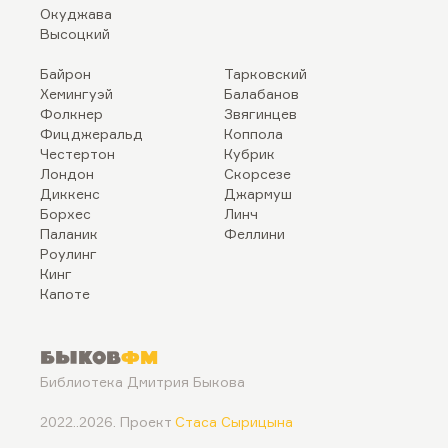
Окуджава
Высоцкий
Байрон
Тарковский
Хемингуэй
Балабанов
Фолкнер
Звягинцев
Фицджеральд
Коппола
Честертон
Кубрик
Лондон
Скорсезе
Диккенс
Джармуш
Борхес
Линч
Паланик
Феллини
Роулинг
Кинг
Капоте
Быков
ФМ
Библиотека Дмитрия Быкова
2022..2026. Проект
Стаса Сырицына