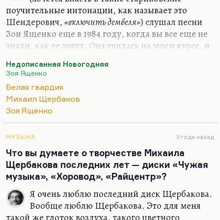
поучительные интонации, как называет это
Шендерович,
«включить дембеля»
) слушал песни
Зои Ященко еще в 1984 году, когда вы все еще не
знали, как ее зовут. Она училась на моем курсе, и
нас был такой творческий вечер, это традиция
Недописанная Новогодняя
журфака: первокурсники показывают свои
Зоя Ященко
таланты вечерникам, а вечерники,
Белая гвардия
соответственно, им. И вот Зоя Ященко (кстати
Михаил Щербаков
говоря, одноклассница другой замечательной
Зоя Ященко
моей подруги Марии Старожицкой, которая
сейчас известный киевский режиссер, а тогда
была известный киевский журналист) спела
МУЗЫКА
3 года назад
«Новогоднюю недописанную», которая сегодня
Что вы думаете о творчестве Михаила
— одна из самых известных ее песен. Я один раз
Щербакова последних лет — диски «Чужая
ее…
музыка», «Хоровод», «Райцентр»?
Я очень люблю последний диск Щербакова.
Вообще люблю Щербакова. Это для меня
такой же глоток воздуха, такого цветного