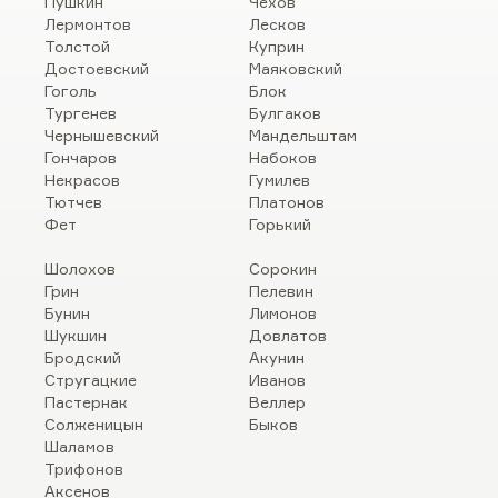
Пушкин
Чехов
Лермонтов
Лесков
Толстой
Куприн
Достоевский
Маяковский
Гоголь
Блок
Тургенев
Булгаков
Чернышевский
Мандельштам
Гончаров
Набоков
Некрасов
Гумилев
Тютчев
Платонов
Фет
Горький
Шолохов
Сорокин
Грин
Пелевин
Бунин
Лимонов
Шукшин
Довлатов
Бродский
Акунин
Стругацкие
Иванов
Пастернак
Веллер
Солженицын
Быков
Шаламов
Трифонов
Аксенов