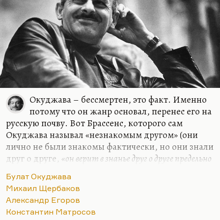
Окуджава – бессмертен, это факт. Именно
потому что он жанр основал, перенес его на
русскую почву. Вот Брассенс, которого сам
Окуджава называл «незнакомым другом» (они
лично не были знакомы фактически, но они знали
друг о друге,
«он верит в знанье друг о друге предельно
крайних двух начал»
)… Я думаю, Окуджаве
Булат Окуджава
бессмертие гарантировано именно потому, что он
Михаил Щербаков
сумел фольклорную амбивалентность,
Александр Егоров
неоднозначность, загадочность, параллельность
Константин Матросов
развития куплета и рефрена, – он сумел это