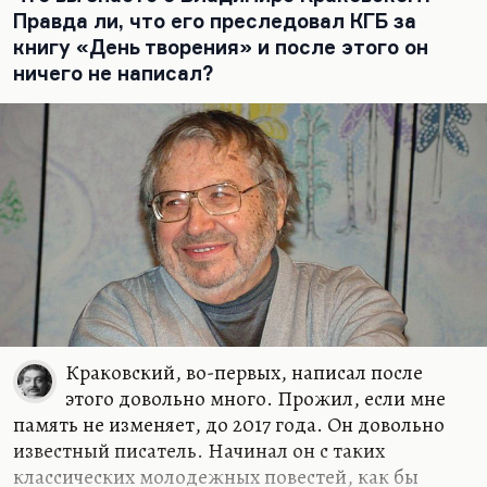
гармонической сложности Дольского и
Правда ли, что его преследовал КГБ за
существует Щербаков.
книгу «День творения» и после этого он
ничего не написал?
Но Дольский допустил в жизни одну страшную
ошибку.…
Краковский, во-первых, написал после
этого довольно много. Прожил, если мне
память не изменяет, до 2017 года. Он довольно
известный писатель. Начинал он с таких
классических молодежных повестей, как бы