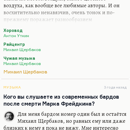
воздуха, как вообще все любимые авторы. И он
восхитительно ненавязчив, очень тонок и по-
прежнему поражает разнообразием
художественных средств. Но именно вот в этих
Хоровод
последних дисках ничего принципиально нового
Антон Уткин
я не вижу. Это тот Щербаков, которого я люблю и
Райцентр
о котором я писал довольно много. Практически
Михаил Щербаков
все, что было о нем написано в нулевые годы, оно
Чужая музыка
сохраняет свою актуальность. Когда появится
Михаил Щербаков
какое-то принципиально новое качество, новая
Михаил Щербаков
манера, новая лексика, новая тематика, тогда об
этом можно будет говорить. Пока, на мой взгляд,
это продолжение лучших щербаковских…
МУЗЫКА
3 года назад
Кого вы слушаете из современных бардов
после смерти Марка Фрейдкина?
Для меня бардом номер один был и остаётся
Михаил Щербаков, но равных ему или даже
близких к нему я пока не вижу. Мне интересно