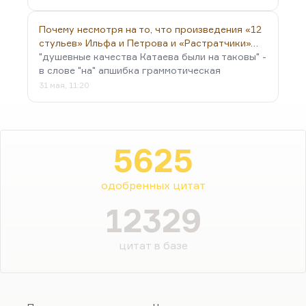
Почему несмотря на то, что произведения «12
стульев» Ильфа и Петрова и «Растратчики»…
"душевные качества Катаева были на таковы" -
в слове "на" апшибка граммотическая
31 мая, 11:20
5625
одобренных цитат
12329
цитат в базе