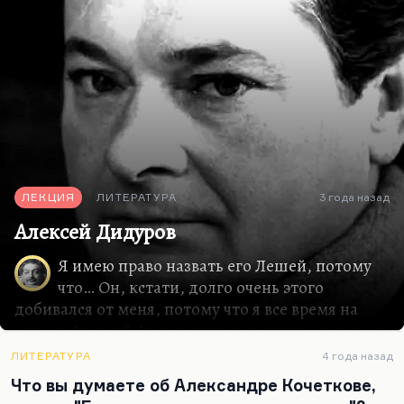
ЛЕКЦИЯ
ЛИТЕРАТУРА
3 года назад
Алексей Дидуров
Я имею право назвать его Лешей, потому
что… Он, кстати, долго очень этого
добивался от меня, потому что я все время на
«вы», и Алексей Алексеевич, и грешным делом, я
очень люблю быть на «вы». Но он в какой-то
ЛИТЕРАТУРА
4 года назад
момент, это уже два месяца мы были знакомы,
Что вы думаете об Александре Кочеткове,
сказал:
«Леша, ты. Вот повтори: Леша, ты»
. Я