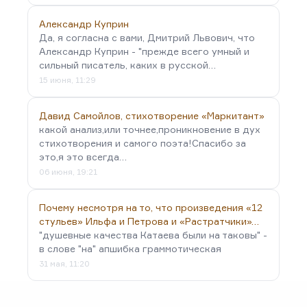
Александр Куприн
Да, я согласна с вами, Дмитрий Львович, что
Александр Куприн - "прежде всего умный и
сильный писатель, каких в русской…
15 июня, 11:29
Давид Самойлов, стихотворение «Маркитант»
какой анализ,или точнее,проникновение в дух
стихотворения и самого поэта!Спасибо за
это,я это всегда…
06 июня, 19:21
Почему несмотря на то, что произведения «12
стульев» Ильфа и Петрова и «Растратчики»…
"душевные качества Катаева были на таковы" -
в слове "на" апшибка граммотическая
31 мая, 11:20