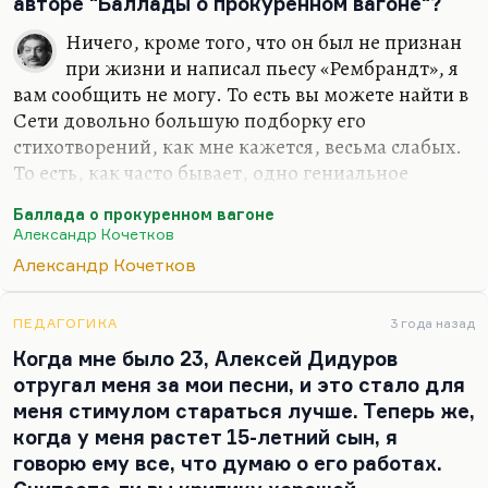
авторе "Баллады о прокуренном вагоне"?
повторил.
Немногие люди при жизни Дидурова знали ему
Ничего, кроме того, что он был не признан
цену, хотя это были люди первоклассные, в
при жизни и написал пьесу «Рембрандт», я
диапазоне от Окуджавы до Ряшенцева.
вам сообщить не могу. То есть вы можете найти в
Немногие люди снимали Дидурова и печатали
Сети довольно большую подборку его
его. Счастье, что Андрей Шемякин снял
стихотворений, как мне кажется, весьма слабых.
замечательные два фильма о дидуровском
То есть, как часто бывает, одно гениальное
кабаре.
произведение он написал, а остальные
Баллада о прокуренном вагоне
Специфика Дидурова вот в чем. Он был такой
недотягивают далеко до этого уровня. Ну, это так
Александр Кочетков
московский Вийон, тоже в первом поколении
у каждого бывает.
Александр Кочетков
интеллигент, тоже мало проживший, 58 лет…
Понимаете, у каждого полупризнанного или
неизвестного поэта есть один шедевр, по
ПЕДАГОГИКА
3 года назад
которому мы его помним (ну, как у Владимира
Когда мне было 23, Алексей Дидуров
Киршона «Я спросил у ясеня»), и масса текстов,
отругал меня за мои песни, и это стало для
которые недотягивают до этого совершенно. Ну,
меня стимулом стараться лучше. Теперь же,
собственно, такой же пример — это, скажем,
когда у меня растет 15-летний сын, я
Константин Левин, вот такой полный тезка и
говорю ему все, что думаю о его работах.
однофамилец толстовского героя,…