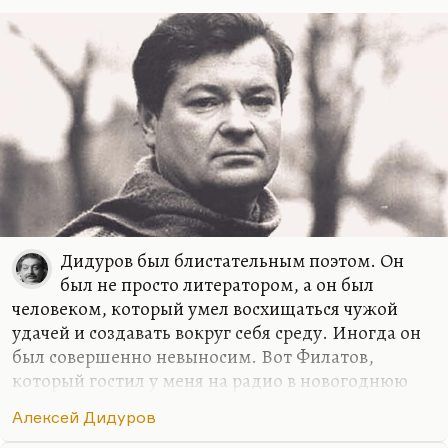
Дидуров был блистательным поэтом. Он
был не просто литератором, а он был
человеком, который умел восхищаться чужой
удачей и создавать вокруг себя среду. Иногда он
был совершенно невыносим. Вот Филатов,
который гостил у меня на радио в новогоднюю
ночь и которого так любят читатели, весёлый и
Алексей Дидуров
прелестный поэт, он с Дидуровым на моих глазах