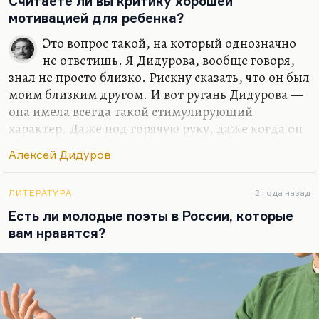
Считаете ли вы критику хорошей
мотивацией для ребенка?
Это вопрос такой, на который однозначно
не ответишь. Я Дидурова, вообще говоря,
знал не просто близко. Рискну сказать, что он был
моим близким другом. И вот ругань Дидурова —
она имела всегда такой стимулирующий
характер. Даже под горячую руку, даже когда он
бывал очень сильно не в настроении… А у него
Алексей Дидуров
такое случалось периодически. Как и все
деятельные люди, он часто впадал в депрессию, в
такую изнанку МДП. Он все равно умел даже этой
ЛИТЕРАТУРА
2 года назад
руганью стимулировать, потому что было
Есть ли молодые поэты в России, которые
чувство, что ты можешь лучше, возникало
вам нравятся?
чувство, что ты просто по лености не реализуешь
полностью свой гигантский потенциал. Всегда
было ощущение, что Дидуров ждет от тебя
свершений. И вот так, по-моему, надо ругать.