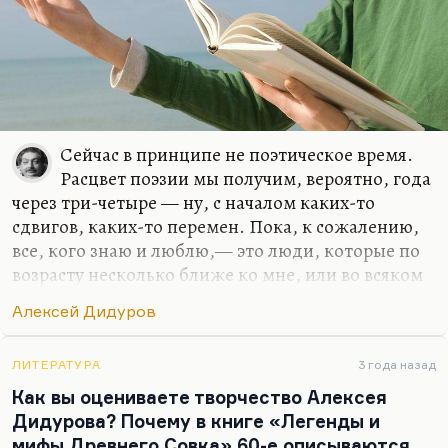
Я,…
Сейчас в принципе не поэтическое время.
Расцвет поэзии мы получим, вероятно, года
через три-четыре — ну, с началом каких-то
сдвигов, каких-то перемен. Пока, к сожалению,
все, кого знаю и люблю,— это люди, которые по
возрасту несколько ближе ко мне, или во всяком
случае люди в диапазоне от тридцати до сорока.
Алексей Дидуров
Молодые поэты живут сейчас своей жизнью, они
кучкуются в собственных клубах. И формы
бытования поэзии довольно резко изменились.
ЛИТЕРАТУРА
3 года назад
Сейчас это уже не ЛИТО и не литстудии, а это
Как вы оцениваете творчество Алексея
слэмы, которые продолжают, кстати, оставаться
Дидурова? Почему в книге «Легенды и
замечательным способом выявления талантливой
мифы Древнего Совка» 60-е описываются