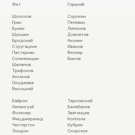
Фет
Горький
Шолохов
Сорокин
Грин
Пелевин
Бунин
Лимонов
Шукшин
Довлатов
Бродский
Акунин
Стругацкие
Иванов
Пастернак
Веллер
Солженицын
Быков
Шаламов
Трифонов
Аксенов
Окуджава
Высоцкий
Байрон
Тарковский
Хемингуэй
Балабанов
Фолкнер
Звягинцев
Фицджеральд
Коппола
Честертон
Кубрик
Лондон
Скорсезе