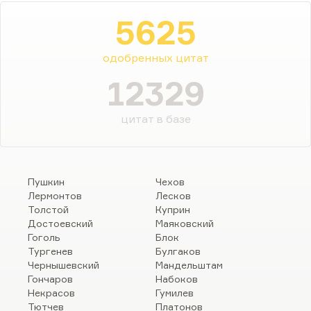
5625
одобренных цитат
12329
цитат в базе
Пушкин
Чехов
Лермонтов
Лесков
Толстой
Куприн
Достоевский
Маяковский
Гоголь
Блок
Тургенев
Булгаков
Чернышевский
Мандельштам
Гончаров
Набоков
Некрасов
Гумилев
Тютчев
Платонов