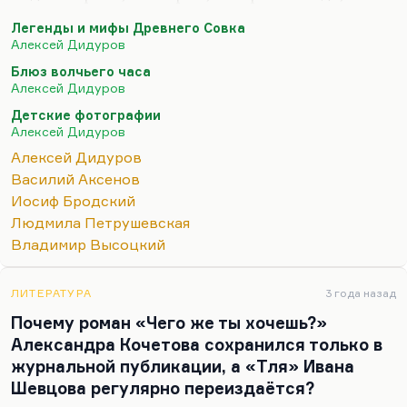
повезло, печатал рассказики и корреспонденцию,
Легенды и мифы Древнего Совка
а большую часть — просто ходил и любовался на
Алексей Дидуров
великих.
Блюз волчьего часа
Вот он Бродского один раз там видел в красной
Алексей Дидуров
ковбойке. Он хорошо помнил (Дидуров об этом
Детские фотографии
рассказывал), как Полевой попросил у Бродского
Алексей Дидуров
заменить в стихотворении «Народ» слова «пьяный
Алексей Дидуров
народ» или «пьющий народ», а Бродский очень
Василий Аксенов
обрадовался, что у него появился предлог забрать
Иосиф Бродский
это стихотворение (надо правду сказать,
Людмила Петрушевская
чудовищное…
Владимир Высоцкий
ЛИТЕРАТУРА
3 года назад
Почему роман «Чего же ты хочешь?»
Александра Кочетова сохранился только в
журнальной публикации, а «Тля» Ивана
Шевцова регулярно переиздаётся?