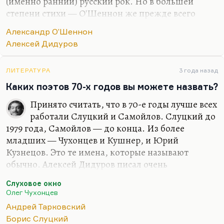
(именно ранний) русский рок. Но в большей
степени стихи — О'Шеннон же прежде всего
поэт. И художник, кстати, очень хороший. Мы
Александр О’Шеннон
вместе работали в «Столице» — он там работал
Алексей Дидуров
художником.
Мне очень нравятся, именно поэтически, его
ЛИТЕРАТУРА
3 года назад
песни с первых 2-х альбомов. Да и то, что он
Каких поэтов 70-х годов вы можете назвать?
писал потом, всегда было великолепно. Я знаю
многих из героев этих песен, из прототипов. Это
Принято считать, что в 70-е годы лучше всех
такая жестокая социальная лирика, городская. И
работали Слуцкий и Самойлов. Слуцкий до
потом, всё-таки, если музыкально, то его корни,
1979 года, Самойлов — до конца. Из более
как ни странно, в огромной степени в фольклоре,
младших — Чухонцев и Кушнер, и Юрий
как и у всякого хорошего барда.
Кузнецов. Это те имена, которые называют
обычно. Алексей Дидуров писал очень
интересные вещи в 70-е, и ещё писал довольно
Слуховое окно
хорошо Сергей Чудаков — это из людей
Олег Чухонцев
маргинального слоя. Губанов уже умирал и
Андрей Тарковский
спивался в это время. Понятно, что Высоцкий в
Борис Слуцкий