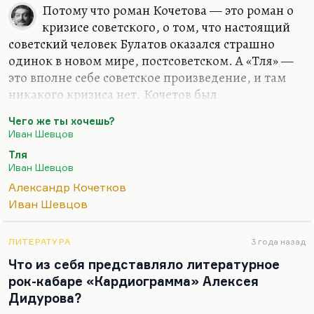
Потому что роман Кочетова — это роман о
кризисе советского, о том, что настоящий
советский человек Булатов оказался страшно
одинок в новом мире, постсоветском. А «Тля» —
это вполне себе советское произведение, и там
никакого кризиса нет. Кочетов был
интернационалист, и он одинаково глубоко
Чего же ты хочешь?
ненавидел и западничество, и русофильство; он
Иван Шевцов
был такой сусловец. А Шевцов — это
Тля
представитель так называемой «Русской партии».
Иван Шевцов
И его как раз, как и всю «Молодую гвардию»,
Александр Кочетков
невзирая на все их попытки выставить себя
Иван Шевцов
жертвами репрессий, их довольно-таки
пестовали. По-моему, единственный русский
националист, настоящий, пострадавший сильно,
ЛИТЕРАТУРА
3 года назад
— Леонид Бородин. А Шевцову что могли
Что из себя представляло литературное
сделать? Его зато никогда не…
рок-кабаре «Кардиограмма» Алексея
Дидурова?