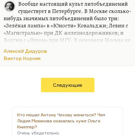
Вообще настоящий культ литобъединений
существует в Петербурге. В Москве сколько-
нибудь значимых литобъединений было три:
«Зелёная лампа» в «Юности» Ковальджи; Левин с
«Магистралью» при ДК железнодорожников; и
Волгин с «Лучом» при МГУ. В основном Москва не
город ЛИТО — литобъединений. Вот Дидуров
Алексей Дидуров
создал московский жанр — синтез концерта,
Виктор Коркия
литобъединения, рока, тусовки. Почему-то
Москва — это город, в котором люди не очень
охотно слепляются друг с другом, в котором
трудно создаются среды. У нас и рок-клуба ведь
Следующие
не было. В Новосибирске клуб «Под интегралом»
— запросто. В Петербурге — рок-клуб. Сколько
бы ни говорили, что рок-клуб на Рубинштейна
был комсомольским, гэбэшным. Это не так. Это
Кто мешал Антону Чехову жениться? Чем
была…
Лидия Мизинова оказалась хуже Ольги
Книппер?
Очень убедительно.