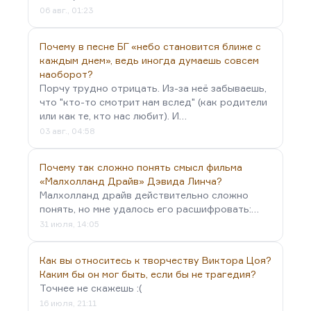
06 авг., 01:23
Почему в песне БГ «небо становится ближе с
каждым днем», ведь иногда думаешь совсем
наоборот?
Порчу трудно отрицать. Из-за неё забываешь,
что "кто-то смотрит нам вслед" (как родители
или как те, кто нас любит). И…
03 авг., 04:58
Почему так сложно понять смысл фильма
«Малхолланд Драйв» Дэвида Линча?
Малхолланд драйв действительно сложно
понять, но мне удалось его расшифровать:…
31 июля, 14:05
Как вы относитесь к творчеству Виктора Цоя?
Каким бы он мог быть, если бы не трагедия?
Точнее не скажешь :(
16 июля, 21:11