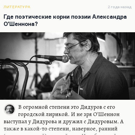
ну просто ссорился чуть ли не до драки, а
особенно во время футбола (оба были заядлыми
ЛИТЕРАТУРА
2 года назад
футболистами). И действительно, Дидуров играл
Где поэтические корни поэзии Александра
только на себя, возможность отдать пас человеку,
О'Шеннона?
находящемуся в более выгодной позиции, была
для него немыслима. Дидуров был очень
спортивный. Он был каратист, он плавал
великолепно. Его летний кабинет, его пляж в
Серебряном бору… Все…
В огромной степени это Дидуров с его
городской лирикой. И не зря О'Шеннон
выступал у Дидурова и дружил с Дидуровым. А
также в какой-то степени, наверное, ранний