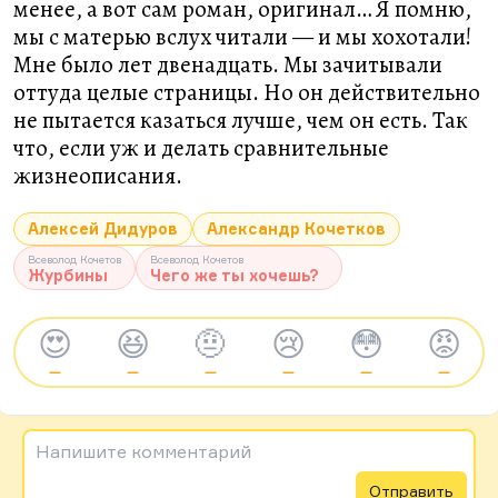
менее, а вот сам роман, оригинал… Я помню,
мы с матерью вслух читали — и мы хохотали!
Мне было лет двенадцать. Мы зачитывали
оттуда целые страницы. Но он действительно
не пытается казаться лучше, чем он есть. Так
что, если уж и делать сравнительные
жизнеописания.
Алексей Дидуров
Александр Кочетков
Всеволод Кочетов
Всеволод Кочетов
Журбины
Чего же ты хочешь?
😍
😆
🤨
😢
😳
😡
—
—
—
—
—
—
Напишите комментарий
Отправить