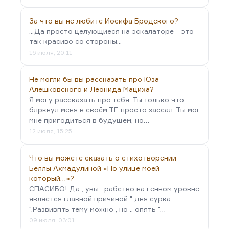
За что вы не любите Иосифа Бродского?
...Да просто целующиеся на эскалаторе - это
так красиво со стороны...
16 июля, 20:11
Не могли бы вы рассказать про Юза
Алешковского и Леонида Мациха?
Я могу рассказать про тебя. Ты только что
блркнул меня в своём ТГ, просто зассал. Ты мог
мне пригодиться в будущем, но…
12 июля, 15:25
Что вы можете сказать о стихотворении
Беллы Ахмадулиной «По улице моей
который…»?
СПАСИБО! Да , увы . рабство на генном уровне
является главной причиной " дня сурка
".Развивпть тему можно , но .. опять "…
09 июля, 03:01