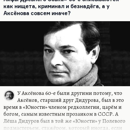
молодёжи. Это клубы ночные или, так сказать,
как нищета, криминал и безнадёга, а у
дневные, поскромнее. Но ничего подобного
Аксёнова совсем иначе?
замечательному клубу Алексея Дидурова…
У Аксёнова 60-е были другими потому, что
Аксёнов, старший друг Дидурова, был в это
время в «Юности» членом редколлегии, царём и
богом, самым известным прозаиком в СССР. А
Лёша Дидуров был в той же «Юности» у Полевого
подмастерьем, стажёром, который иногда, если