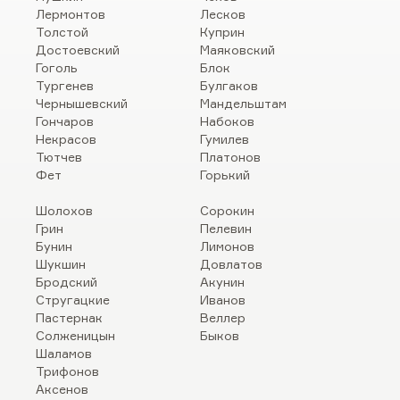
Лермонтов
Лесков
Толстой
Куприн
Достоевский
Маяковский
Гоголь
Блок
Тургенев
Булгаков
Чернышевский
Мандельштам
Гончаров
Набоков
Некрасов
Гумилев
Тютчев
Платонов
Фет
Горький
Шолохов
Сорокин
Грин
Пелевин
Бунин
Лимонов
Шукшин
Довлатов
Бродский
Акунин
Стругацкие
Иванов
Пастернак
Веллер
Солженицын
Быков
Шаламов
Трифонов
Аксенов