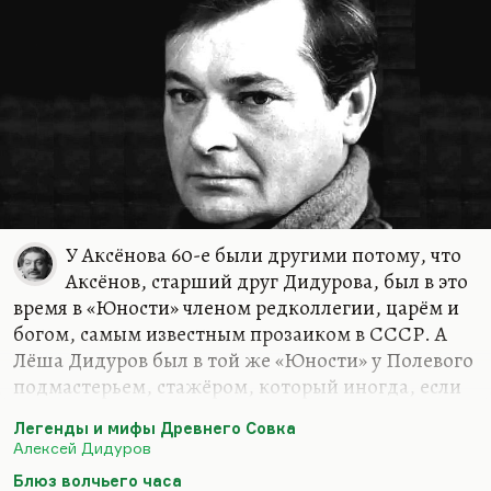
его. Счастье, что Андрей Шемякин снял
замечательные два фильма о дидуровском
кабаре.
Специфика Дидурова вот в чем. Он был такой
московский Вийон, тоже в первом поколении
интеллигент, тоже мало проживший, 58 лет…
У Аксёнова 60-е были другими потому, что
Аксёнов, старший друг Дидурова, был в это
время в «Юности» членом редколлегии, царём и
богом, самым известным прозаиком в СССР. А
Лёша Дидуров был в той же «Юности» у Полевого
подмастерьем, стажёром, который иногда, если
повезло, печатал рассказики и корреспонденцию,
Легенды и мифы Древнего Совка
а большую часть — просто ходил и любовался на
Алексей Дидуров
великих.
Блюз волчьего часа