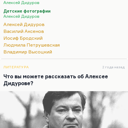
Вот он Бродского один раз там видел в красной
Алексей Дидуров
ковбойке. Он хорошо помнил (Дидуров об этом
Детские фотографии
рассказывал), как Полевой попросил у Бродского
Алексей Дидуров
заменить в стихотворении «Народ» слова «пьяный
Алексей Дидуров
народ» или «пьющий народ», а Бродский очень
Василий Аксенов
обрадовался, что у него появился предлог забрать
Иосиф Бродский
это стихотворение (надо правду сказать,
Людмила Петрушевская
чудовищное…
Владимир Высоцкий
ЛИТЕРАТУРА
2 года назад
Что вы можете рассказать об Алексее
Дидурове?