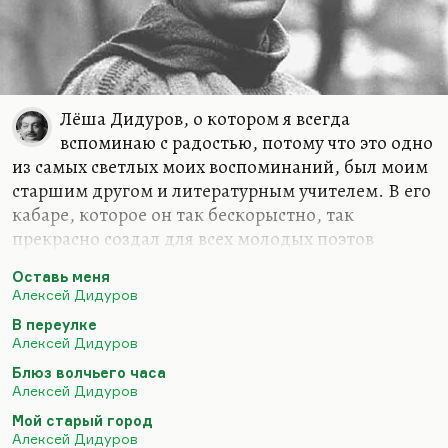
Лёша Дидуров, о котором я всегда
вспоминаю с радостью, потому что это одно
из самых светлых моих воспоминаний, был моим
старшим другом и литературным учителем. В его
кабаре, которое он так бескорыстно, так
прекрасно создал для всех молодых поэтов
Москвы, все сколько-нибудь значительные
Оставь меня
московские поэты успели побывать и почитать. Я
Алексей Дидуров
помню там и Степанцова, и Вишневского, и
В переулке
Чухонцева помню там, и Кабыш, и Коркию… Да и
Алексей Дидуров
Володя Алексеев там пел, и Цой там появлялся
Блюз волчьего часа
(правда, задолго до меня — когда я туда пришёл,
Алексей Дидуров
Цой был уже во славе), и Окуджава там пел
Мой старый город
несколько раз, Скородумов. Дидуров создал
Алексей Дидуров