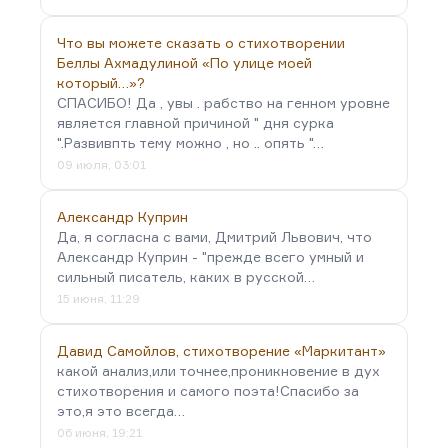
Что вы можете сказать о стихотворении
Беллы Ахмадулиной «По улице моей
который…»?
СПАСИБО! Да , увы . рабство на генном уровне
является главной причиной " дня сурка
".Развивпть тему можно , но .. опять "…
09 июля, 03:01
Александр Куприн
Да, я согласна с вами, Дмитрий Львович, что
Александр Куприн - "прежде всего умный и
сильный писатель, каких в русской…
15 июня, 11:29
Давид Самойлов, стихотворение «Маркитант»
какой анализ,или точнее,проникновение в дух
стихотворения и самого поэта!Спасибо за
это,я это всегда…
06 июня, 19:21