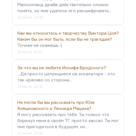
Малхолланд драйв действительно сложно
понять, но мне удалось его расшифровать:…
31 июля, 14:05
Как вы относитесь к творчеству Виктора Цоя?
Каким бы он мог быть, если бы не трагедия?
Точнее не скажешь :(
16 июля, 21:11
За что вы не любите Иосифа Бродского?
...Да просто целующиеся на эскалаторе - это
так красиво со стороны...
16 июля, 20:11
Не могли бы вы рассказать про Юза
Алешковского и Леонида Мациха?
Я могу рассказать про тебя. Ты только что
блркнул меня в своём ТГ, просто зассал. Ты мог
мне пригодиться в будущем, но…
12 июля, 15:25