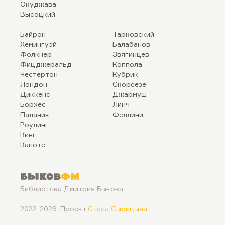
Окуджава
Высоцкий
Байрон
Тарковский
Хемингуэй
Балабанов
Фолкнер
Звягинцев
Фицджеральд
Коппола
Честертон
Кубрик
Лондон
Скорсезе
Диккенс
Джармуш
Борхес
Линч
Паланик
Феллини
Роулинг
Кинг
Капоте
Быков
ФМ
Библиотека Дмитрия Быкова
2022..2026. Проект
Стаса Сырицына