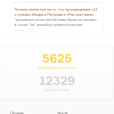
Почему несмотря на то, что произведения «12
стульев» Ильфа и Петрова и «Растратчики»…
"душевные качества Катаева были на таковы" -
в слове "на" апшибка граммотическая
31 мая, 11:20
5625
одобренных цитат
12329
цитат в базе
Пушкин
Чехов