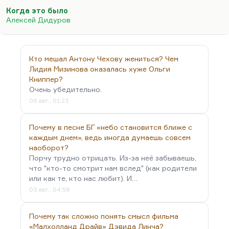
действительно удивительную среду для молодых
Когда это было
талантливых людей. Простите уж, что я себя
Алексей Дидуров
причисляю к этой…
Кто мешал Антону Чехову жениться? Чем
Лидия Мизинова оказалась хуже Ольги
Книппер?
Очень убедительно.
06 авг., 01:23
Почему в песне БГ «небо становится ближе с
каждым днем», ведь иногда думаешь совсем
наоборот?
Порчу трудно отрицать. Из-за неё забываешь,
что "кто-то смотрит нам вслед" (как родители
или как те, кто нас любит). И…
03 авг., 04:58
Почему так сложно понять смысл фильма
«Малхолланд Драйв» Дэвида Линча?