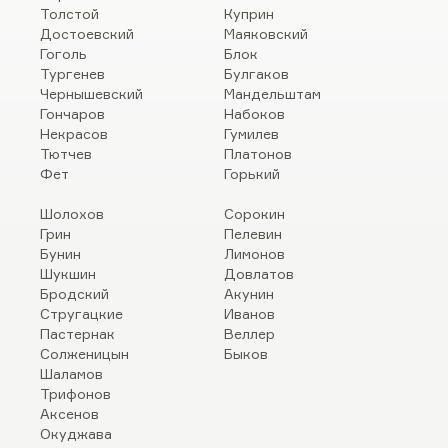
Толстой
Куприн
Достоевский
Маяковский
Гоголь
Блок
Тургенев
Булгаков
Чернышевский
Мандельштам
Гончаров
Набоков
Некрасов
Гумилев
Тютчев
Платонов
Фет
Горький
Шолохов
Сорокин
Грин
Пелевин
Бунин
Лимонов
Шукшин
Довлатов
Бродский
Акунин
Стругацкие
Иванов
Пастернак
Веллер
Солженицын
Быков
Шаламов
Трифонов
Аксенов
Окуджава