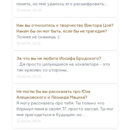
понять, но мне удалось его расшифровать:…
31 июля, 14:05
Как вы относитесь к творчеству Виктора Цоя?
Каким бы он мог быть, если бы не трагедия?
Точнее не скажешь :(
16 июля, 21:11
За что вы не любите Иосифа Бродского?
...Да просто целующиеся на эскалаторе - это
так красиво со стороны...
16 июля, 20:11
Не могли бы вы рассказать про Юза
Алешковского и Леонида Мациха?
Я могу рассказать про тебя. Ты только что
блркнул меня в своём ТГ, просто зассал. Ты мог
мне пригодиться в будущем, но…
12 июля, 15:25