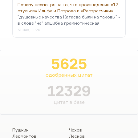
Почему несмотря на то, что произведения «12
стульев» Ильфа и Петрова и «Растратчики»…
"душевные качества Катаева были на таковы" -
в слове "на" апшибка граммотическая
31 мая, 11:20
5625
одобренных цитат
12329
цитат в базе
Пушкин
Чехов
Лермонтов
Лесков