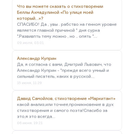
Что вы можете сказать о стихотворении
Беллы Ахмадулиной «По улице моей
который…»?
СПАСИБО! Да , увы . рабство на генном уровне
является главной причиной " дня сурка
".Развивпть тему можно , но .. опять "…
09 июля, 03:01
Александр Куприн
Да, я согласна с вами, Дмитрий Львович, что
Александр Куприн - "прежде всего умный и
сильный писатель, каких в русской…
15 июня, 11:29
Давид Самойлов, стихотворение «Маркитант»
какой анализ,или точнее,проникновение в дух
стихотворения и самого поэта!Спасибо за
это,я это всегда…
06 июня, 19:21