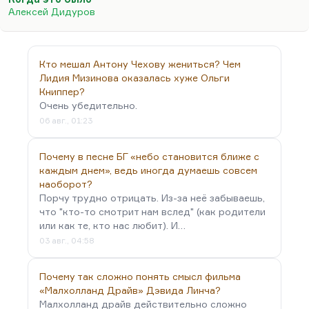
талантливых людей. Простите уж, что я себя
Алексей Дидуров
причисляю к этой…
Кто мешал Антону Чехову жениться? Чем
Лидия Мизинова оказалась хуже Ольги
Книппер?
Очень убедительно.
06 авг., 01:23
Почему в песне БГ «небо становится ближе с
каждым днем», ведь иногда думаешь совсем
наоборот?
Порчу трудно отрицать. Из-за неё забываешь,
что "кто-то смотрит нам вслед" (как родители
или как те, кто нас любит). И…
03 авг., 04:58
Почему так сложно понять смысл фильма
«Малхолланд Драйв» Дэвида Линча?
Малхолланд драйв действительно сложно