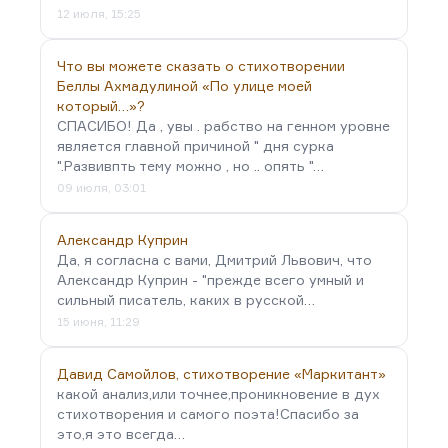
12 июля, 15:25
Что вы можете сказать о стихотворении
Беллы Ахмадулиной «По улице моей
который…»?
СПАСИБО! Да , увы . рабство на генном уровне
является главной причиной " дня сурка
".Развивпть тему можно , но .. опять "…
09 июля, 03:01
Александр Куприн
Да, я согласна с вами, Дмитрий Львович, что
Александр Куприн - "прежде всего умный и
сильный писатель, каких в русской…
15 июня, 11:29
Давид Самойлов, стихотворение «Маркитант»
какой анализ,или точнее,проникновение в дух
стихотворения и самого поэта!Спасибо за
это,я это всегда…