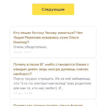
слушала и читала страна, перебежали на сторону
худших тенденций во власти.
Следующие
Они стали поддерживать войну, кататься по
стране с чтением военной лирики (очень плохого
качества). Это нормально: когда у тебя нет
общественного резонанса, когда твое слово не
Кто мешал Антону Чехову жениться? Чем
звучит,…
Лидия Мизинова оказалась хуже Ольги
Книппер?
Очень убедительно.
06 авг., 01:23
Почему в песне БГ «небо становится ближе с
каждым днем», ведь иногда думаешь совсем
наоборот?
Порчу трудно отрицать. Из-за неё забываешь,
что "кто-то смотрит нам вслед" (как родители
или как те, кто нас любит). И…
03 авг., 04:58
Почему так сложно понять смысл фильма