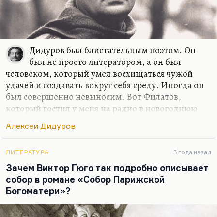
Дидуров был блистательным поэтом. Он
был не просто литератором, а он был
человеком, который умел восхищаться чужой
удачей и создавать вокруг себя среду. Иногда он
был совершенно невыносим. Вот Филатов,
который гостил у меня на радио в новогоднюю
ночь и которого так любят читатели, весёлый и
Алексей Дидуров
прелестный поэт, он с Дидуровым на моих глазах
ну просто ссорился чуть ли не до драки, а
особенно во время футбола (оба были заядлыми
ЛИТЕРАТУРА
3 года назад
футболистами). И действительно, Дидуров играл
Зачем Виктор Гюго так подробно описывает
только на себя, возможность отдать пас человеку,
собор в романе «Собор Парижской
находящемуся в более выгодной позиции, была
Богоматери»?
для него немыслима. Дидуров был очень
спортивный. Он был каратист, он плавал