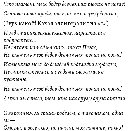
Что пламень меж бёдер девчачьих твоих не погас!
Святые слова продаются на всех перекрёстках,
(Звук какой! Какая аллитерация на «с»!)
И лёд стариковский пластом нарастает в
подростках…
Не вякает из-под махины эпохи Пегас,
Но пламень меж бёдер девчачьих твоих не погас!
Исплешила моль до дешёвой подкладки гордыню,
Песчинки стеклись и с годами сложились в
пустыню,
Но пламень меж бёдер девчачьих твоих не погас!
А что им с того, тем, кто нас друг у друга отняли
—
С законным ли спишь кобелём, с тазепамом, одна
ли —
Смогли, и весь сказ, но начни, моя память, показ!