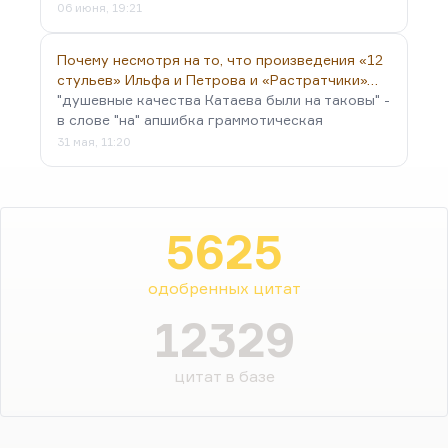
06 июня, 19:21
Почему несмотря на то, что произведения «12
стульев» Ильфа и Петрова и «Растратчики»…
"душевные качества Катаева были на таковы" -
в слове "на" апшибка граммотическая
31 мая, 11:20
5625
одобренных цитат
12329
цитат в базе