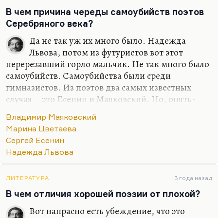
равным, может быть, Цветаевой. Но в силу
В чем причина череды самоубийств поэтов
долгой болезни, необходимости значительную
Серебряного века?
часть детства провести просто в неподвижности,
Да не так уж их много было. Надежда
отвращения к собственной внешности и
Львова, потом из футуристов вот этот
биографии она была таким человеком, который…
перерезавший горло мальчик. Не так много было
самоубийств. Самоубийства были среди
гимназистов. Из поэтов два самых известных
случая – это Есенин и Маяковский. Но, опять-
таки, видите ли, страшную вещь скажу, но поэты
Владимир Маяковский
реже кончают с собой, нежели их поклонники.
Марина Цветаева
Поэт собой дорожит.; он, как говорил Батюшков,
Сергей Есенин
несет на голове драгоценный сосуд. Поэтому мне
Надежда Львова
кажется, что риск самоубийства выше у человека,
который в грош себя не ставит. О поэте этого
сказать нельзя. Поэт себе ценит и ценит, может,
ЛИТЕРАТУРА
3 года назад
чересчур. И с этим связаны попытки поэта себя
В чем отличия хорошей поэзии от плохой?
уберечь.
Вот напрасно есть убеждение, что это