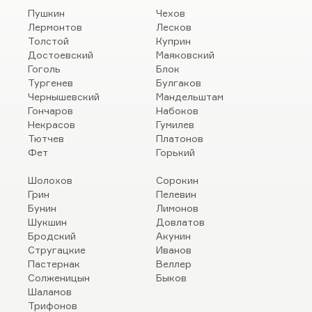
Пушкин
Чехов
Лермонтов
Лесков
Толстой
Куприн
Достоевский
Маяковский
Гоголь
Блок
Тургенев
Булгаков
Чернышевский
Мандельштам
Гончаров
Набоков
Некрасов
Гумилев
Тютчев
Платонов
Фет
Горький
Шолохов
Сорокин
Грин
Пелевин
Бунин
Лимонов
Шукшин
Довлатов
Бродский
Акунин
Стругацкие
Иванов
Пастернак
Веллер
Солженицын
Быков
Шаламов
Трифонов