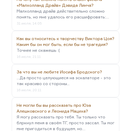
«Малхолланд Драйв» Дэвида Линча?
Малхолланд драйв действительно сложно
понять, но мне удалось его расшифровать:…
31 июля, 14:05
Как вы относитесь к творчеству Виктора Цоя?
Каким бы он мог быть, если бы не трагедия?
Точнее не скажешь :(
16 июля, 21:11
За что вы не любите Иосифа Бродского?
...Да просто целующиеся на эскалаторе - это
так красиво со стороны...
16 июля, 20:11
Не могли бы вы рассказать про Юза
Алешковского и Леонида Мациха?
Я могу рассказать про тебя. Ты только что
блркнул меня в своём ТГ, просто зассал. Ты мог
мне пригодиться в будущем, но…