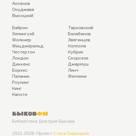
Аксенов
Окуджава
Высоцкий
Байрон
Тарковский
Хемингуэй
Балабанов
Фолкнер
Звягинцев
Фицджеральд
Коппола
Честертон
Кубрик
Лондон
Скорсезе
Диккенс
Джармуш
Борхес
Линч
Паланик
Феллини
Роулинг
Кинг
Капоте
Быков
ФМ
Библиотека Дмитрия Быкова
2022..2026. Проект
Стаса Сырицына