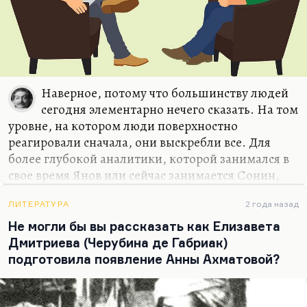
Наверное, потому что большинству людей
сегодня элементарно нечего сказать. На том
уровне, на котором люди поверхностно
реагировали сначала, они выскребли все. Для
более глубокой аналитики, которой занимался в
свое время Янов или сейчас занимается Сонин,
для аналитики метафизической, как у
Десницкого, людям надо дорасти, воспитать
ЛИТЕРАТУРА
2 года назад
аудиторию. Людей, которые на это способны,
Не могли бы вы рассказать как Елизавета
очень немного. То, что делает Шамолин,
Дмитриева (Черубина де Габриак)
например, профессиональный антрополог. Или
подготовила появление Анны Ахматовой?
профессиональные социологи и экономисты,
богословы вроде Баумейстера. Для этого нужно
что-то знать. А время многочасовых интервью со