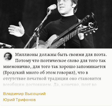
Тициана Табидзе в отрыве от родной земли, от
корней, от этих нравов, от темперамента, от этой
речи. Мне кажется,…
Миллионы должны быть своими для поэта.
Потому что поэтическое слово для того так
мнемонично, для того так хорошо запоминается
(Бродский много об этом говорил), что в
отсутствие печатной традиции оно становится
всеобщим достоянием. Да, конечно, поэт во
многом ориентирован на общественный
Владимир Высоцкий
резонанс. Многих моих, так сказать, бывших
Юрий Трифонов
коллег это завело в кровавый тупик. Потому что
эти ребята, желая резонанса, желая, чтобы их