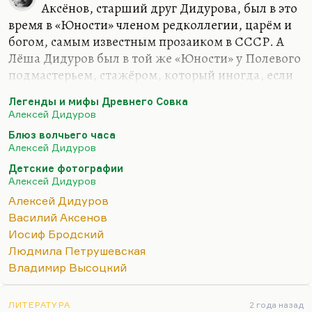
Аксёнов, старший друг Дидурова, был в это
время в «Юности» членом редколлегии, царём и
богом, самым известным прозаиком в СССР. А
Лёша Дидуров был в той же «Юности» у Полевого
подмастерьем, стажёром, который иногда, если
повезло, печатал рассказики и корреспонденцию,
Легенды и мифы Древнего Совка
а большую часть — просто ходил и любовался на
Алексей Дидуров
великих.
Блюз волчьего часа
Вот он Бродского один раз там видел в красной
Алексей Дидуров
ковбойке. Он хорошо помнил (Дидуров об этом
Детские фотографии
рассказывал), как Полевой попросил у Бродского
Алексей Дидуров
заменить в стихотворении «Народ» слова «пьяный
Алексей Дидуров
народ» или «пьющий народ», а Бродский очень
Василий Аксенов
обрадовался, что у него появился предлог забрать
Иосиф Бродский
это стихотворение (надо правду сказать,
Людмила Петрушевская
чудовищное…
Владимир Высоцкий
ЛИТЕРАТУРА
2 года назад