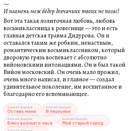
—
И пламень меж бёдер девчачьих твоих не погас!
Вот эта такая лолиточная любовь, любовь
восьмиклассница к ровеснице — это и есть
главная детская травма Дидурова. Он и
оставался таким же робким, ненастным,
романтическим восьмиклассником, который
дворовую грязь воспевает с абсолютно
вийоновскими интонациями. Он и был такой
Вийон московский. Он очень мало прожил,
очень много написал, и главное — создал
удивительное поколение, им воспитанное и
благодарно его вспоминающее.
Алексей Дидуров
Алексей Дидуров
Оставь меня
В переулке
Алексей Дидуров
Алексей Дидуров
Блюз волчьего часа
Мой старый город
Алексей Дидуров