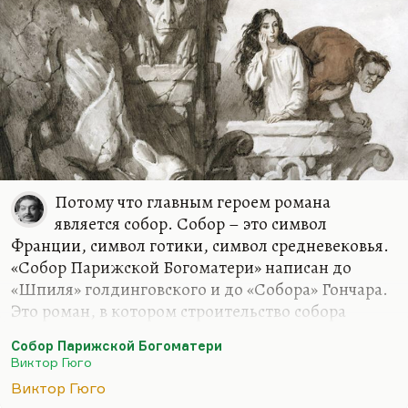
великолепно. Его летний кабинет, его пляж в
Серебряном бору… Все…
Потому что главным героем романа
является собор. Собор – это символ
Франции, символ готики, символ средневековья.
«Собор Парижской Богоматери» написан до
«Шпиля» голдинговского и до «Собора» Гончара.
Это роман, в котором строительство собора
уподоблено культуре. Там высказана гениальная
Собор Парижской Богоматери
мысль. Помните, с какими словами Квазимодо на
Виктор Гюго
руках выносит Эсмеральду? «Убежище», – он
Виктор Гюго
кричит. Потому что собор дает убежище всем.