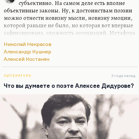
Это Галич все очень обижался на строчку
субъективно. На самом деле есть вполне
Окуджавы:
«Берегите нас, поэты,…
объективные законы. Ну, к достоинствам поэзии
можно отнести новизну мысли, новизну эмоции,
которой раньше не было, но которая вот впервые
зафиксирована, сложность ассоциаций. Метафора
для меня не является однозначным
Николай Некрасов
достоинством.
Александр Кушнер
Как-то у нас случилась довольно
Алексей Костанян
продолжительная полемика с Алексеем
Костаняном, одним из лучших издателей и
ЛИТЕРАТУРА
3 года назад
редакторов Москвы. Костанян утверждает, что
Что вы думаете о поэте Алексее Дидурове?
Некрасов слабый поэт.
«Тютчев и Фет вот спасали
честь русской литературы, а Некрасов — нет, потому
что Некрасов поэт без метафор. Назовите хоть одну
его метафору»
. Ну, хорошо. Если захочу — назову.
«Сотнями игл…