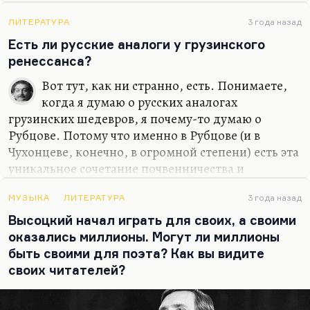
Тот, кто скрылся в соборе, тот освободился от
людского гнева, от людского преследования, от
ЛИТЕРАТУРА
3 года назад
закона.
Есть ли русские аналоги у грузинского
ренессанса?
Собор Парижской Богоматери с его химерами, с
его органом, с его суровостью все-таки символ
Вот тут, как ни странно, есть. Понимаете,
христианского милосердия. И построен со всей
когда я думаю о русских аналогах
чистотой пропорций, со…
грузинских шедевров, я почему-то думаю о
Рубцове. Потому что именно в Рубцове (и в
Чухонцеве, конечно, в огромной степени) есть эта
уникальное сочетание почвенничества и
утонченной культуры. Ведь грузинская поэзия
очень патриотичная, очень почвенническая,
МУЗЫКА
ЛИТЕРАТУРА
3 года назад
очень местная. Она не отрывается от земли; она,
Высоцкий начал играть для своих, а своими
как Антей, от нее питается. Простите за это
оказались миллионы. Могут ли миллионы
банальное сравнение.
быть своими для поэта? Как вы видите
своих читателей?
Вот мне кажется, что в России только 70-е годы –
годы культурного почвенничества – могут
считаться таким ренессансом. Ну представьте вы